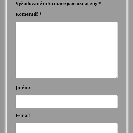
Vyžadované informace jsou označeny
*
Komentář
*
Varhanní recitál Michala Novenka v Klášteře
Želiv
3. 7. 2026
Petr Adamec – Malovaný svět
30. 6. 2026
Jméno
E-mail