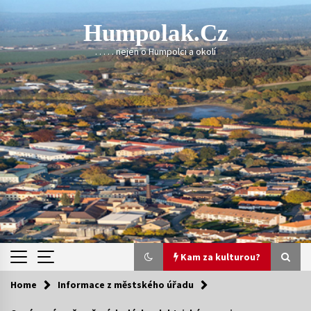
Skip
to
Humpolak.cz
content
. . . . . nejen o Humpolci a okolí
Kam za kulturou?
Home
Informace z městského úřadu
Kam za kulturou?