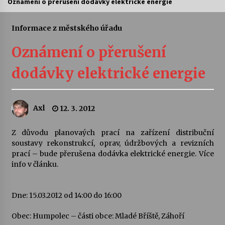
Oznámení o přerušení dodávky elektrické energie
Letní koncerty ve Stromovce: Ars Camerata a
Sukuba Ensemble
Informace z městského úřadu
4. 8. 2026
Oznámení o přerušení
Vernisáž výstavy Josefíny Duškové: Stávám se
dodávky elektrické energie
kapkou
30. 7. 2026
Axl
12. 3. 2012
Veselí muzikanti
30. 7. 2026
Z důvodu planovaých prací na zařízení distribuční
soustavy rekonstrukcí, oprav, údržbových a revizních
prací – bude přerušena dodávka elektrické energie. Více
Pozvánka na integrační festival Quijotova
šedesátka: 28. 7.–1. 8. 2026
info v článku.
28. 7. 2026
Dne: 15.03.2012 od 14:00 do 16:00
Letní koncerty ve Stromovce: Kolchoz a
Jenakaši
Obec: Humpolec – části obce: Mladé Bříště, Záhoří
28. 7. 2026