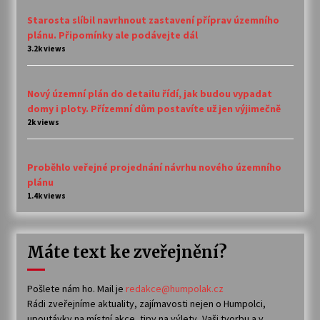
Starosta slíbil navrhnout zastavení příprav územního
plánu. Připomínky ale podávejte dál
3.2k views
Nový územní plán do detailu řídí, jak budou vypadat
domy i ploty. Přízemní dům postavíte už jen výjimečně
2k views
Proběhlo veřejné projednání návrhu nového územního
plánu
1.4k views
Máte text ke zveřejnění?
Pošlete nám ho. Mail je
redakce@humpolak.cz
Rádi zveřejníme aktuality, zajímavosti nejen o Humpolci,
upoutávky na místní akce, tipy na výlety, Vaši tvorbu a v