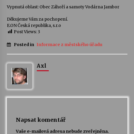
Vypnutá oblast: Obec Záhoří a samoty Vodárna Jambor
Votavžatský ploty
Děkujeme Vám za pochopení.
23. 7. 2026
E.ON Česká republika, s.r.o
Post Views:
3
Letní koncerty ve Stromovce: Rufus Miller
Posted in
Informace z městského úřadu
22. 7. 2026
Axl
Vysočinka
17. 7. 2026
Ozvěny prázdnin
14. 7. 2026
Napsat komentář
Za kulturou kousek za Humpolec. V Želivě ožije
odkaz Josefa Čapka
Vaše e-mailová adresa nebude zveřejněna.
13. 7. 2026