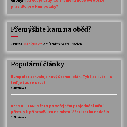
Anonym
:
AI Act je tady. Co znamená nové evropské
pravidlo pro Humpoláky?
Přemýšlíte kam na oběd?
Zkuste
Meníčka.cz
v místních restauracích.
Populární články
Humpolec schvaluje nový územní plán. Týká se i vás – a
teď je čas se ozvat
4.3k views
ÚZEMNÍ PLÁN: Město po veřejném projednání mění
přístup k přípravě. Jen na místní části zatím nedošlo
3.2k views