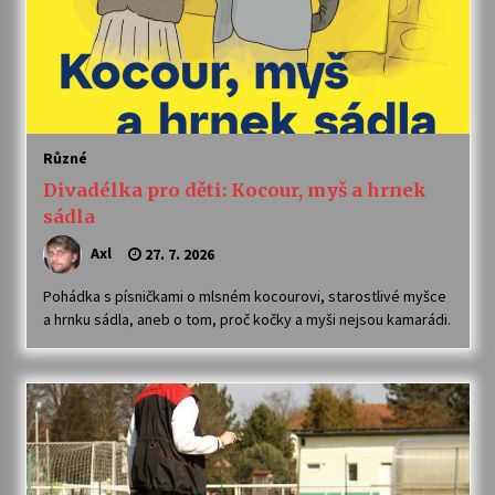
Různé
Divadélka pro děti: Kocour, myš a hrnek
sádla
Axl
27. 7. 2026
Pohádka s písničkami o mlsném kocourovi, starostlivé myšce
a hrnku sádla, aneb o tom, proč kočky a myši nejsou kamarádi.