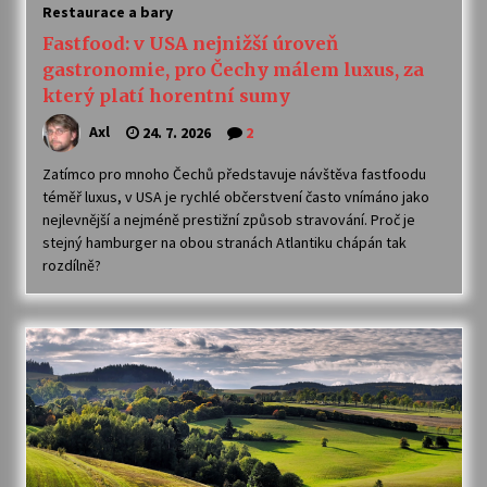
Restaurace a bary
Fastfood: v USA nejnižší úroveň
gastronomie, pro Čechy málem luxus, za
který platí horentní sumy
Axl
24. 7. 2026
2
Zatímco pro mnoho Čechů představuje návštěva fastfoodu
téměř luxus, v USA je rychlé občerstvení často vnímáno jako
nejlevnější a nejméně prestižní způsob stravování. Proč je
stejný hamburger na obou stranách Atlantiku chápán tak
rozdílně?