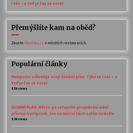
i vás – a teď je čas se ozvat
Přemýšlíte kam na oběd?
Zkuste
Meníčka.cz
v místních restauracích.
Populární články
Humpolec schvaluje nový územní plán. Týká se i vás – a
teď je čas se ozvat
4.5k views
ÚZEMNÍ PLÁN: Město po veřejném projednání mění
přístup k přípravě. Jen na místní části zatím nedošlo
3.3k views