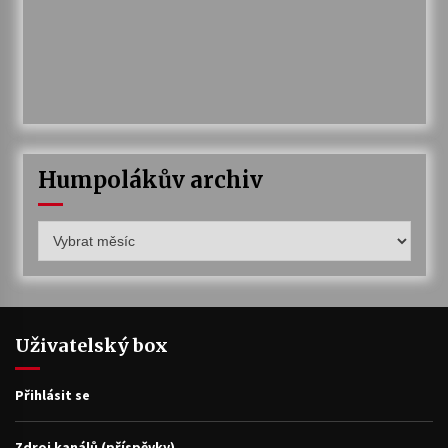
Humpolákův archiv
Humpolákův
archiv
Uživatelský box
Přihlásit se
Zdroj kanálů (příspěvky)