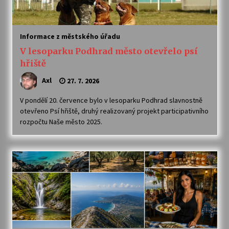
Informace z městského úřadu
V lesoparku Podhrad město otevřelo psí
hřiště
Axl
27. 7. 2026
V pondělí 20. července bylo v lesoparku Podhrad slavnostně
otevřeno Psí hřiště, druhý realizovaný projekt participativního
rozpočtu Naše město 2025.