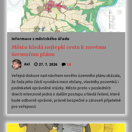
Varhanní recitál Michala Novenka v Klášteře
Želiv
3. 7. 2026
Informace z městského úřadu
Petr Adamec – Malovaný svět
Město hledá nejlepší cestu k novému
30. 6. 2026
územnímu plánu
Axl
27. 7. 2026
14
Veřejná diskuze nad návrhem nového územního plánu ukázala,
že řada jeho částí vyvolává mezi občany, vlastníky pozemků i
podnikateli oprávněné otázky. Město proto v posledních
dnech intenzivně jedná o dalším postupu a hledá řešení, které
bude odborně správné, právně bezpečné a zároveň přijatelné
pro veřejnost.