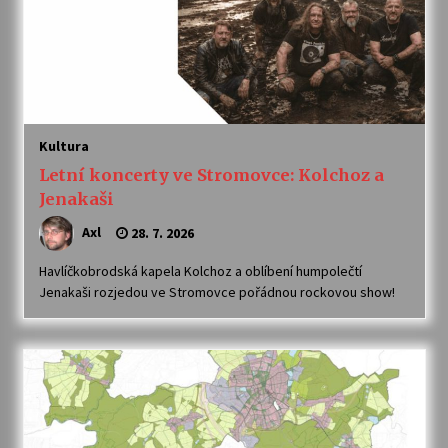
Letní koncerty ve Stromovce: Ars Camerata a
Sukuba Ensemble
4. 8. 2026
Vernisáž výstavy Josefíny Duškové: Stávám se
kapkou
Kultura
30. 7. 2026
Letní koncerty ve Stromovce: Kolchoz a
Jenakaši
Veselí muzikanti
Axl
28. 7. 2026
30. 7. 2026
Havlíčkobrodská kapela Kolchoz a oblíbení humpolečtí
Jenakaši rozjedou ve Stromovce pořádnou rockovou show!
Pozvánka na integrační festival Quijotova
šedesátka: 28. 7.–1. 8. 2026
28. 7. 2026
Letní koncerty ve Stromovce: Kolchoz a
Jenakaši
28. 7. 2026