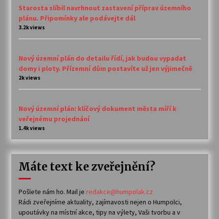
Starosta slíbil navrhnout zastavení příprav územního
plánu. Připomínky ale podávejte dál
3.2k views
Nový územní plán do detailu řídí, jak budou vypadat
domy i ploty. Přízemní dům postavíte už jen výjimečně
2k views
Nový územní plán: klíčový dokument města míří k
veřejnému projednání
1.4k views
Máte text ke zveřejnění?
Pošlete nám ho. Mail je
redakce@humpolak.cz
Rádi zveřejníme aktuality, zajímavosti nejen o Humpolci,
upoutávky na místní akce, tipy na výlety, Vaši tvorbu a v