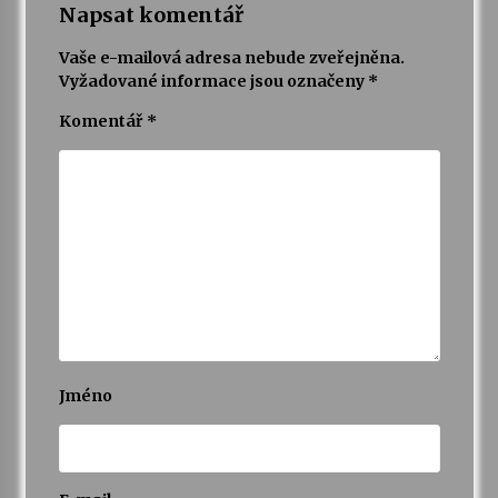
Napsat komentář
Vaše e-mailová adresa nebude zveřejněna.
Vyžadované informace jsou označeny
*
Komentář
*
Jméno