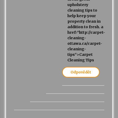
upholstery
cleaning tips to
help keep your
property clean in
addition to fresh.
a
href=“http://carpet-
cleaning-
ottawa.ca/carpet-
cleaning-
tips“>Carpet
Cleaning Tips
Odpovědět