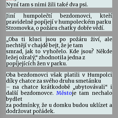
Nyní tam s nimi žili také dva psi.
Varhanní recitál Michala Novenka v Klášteře
Jiní humpolečtí bezdomovci, kteří
Želiv
pravidelně popíjejí v humpoleckém parku
3. 7. 2026
Stromovka, o požáru chatky dobře vědí.
Petr Adamec – Malovaný svět
„Oba ti kluci jsou po požáru živí, ale
30. 6. 2026
nechtějí v chajdě bejt, že je tam
smrad, jak to vyhořelo. Kde jsou? Někde
ležej ožralý,“ zhodnotila jedna z
popíjejících žen v parku.
Oba bezdomovci však platili v Humpolci
díky chatce za svého druhu smetánku
– na chatce krátkodobě „ubytovávali“ i
další bezdomovce.
Město
je tam nechalo
bydlet
za podmínky, že u domku budou uklízet a
dodržovat pořádek.