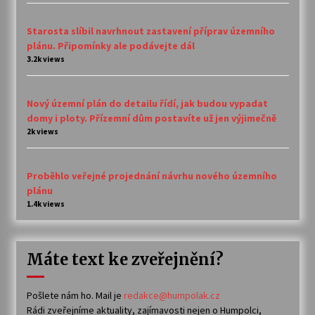
Starosta slíbil navrhnout zastavení příprav územního
plánu. Připomínky ale podávejte dál
3.2k views
Nový územní plán do detailu řídí, jak budou vypadat
domy i ploty. Přízemní dům postavíte už jen výjimečně
2k views
Proběhlo veřejné projednání návrhu nového územního
plánu
1.4k views
Máte text ke zveřejnění?
Pošlete nám ho. Mail je
redakce@humpolak.cz
Rádi zveřejníme aktuality, zajímavosti nejen o Humpolci,