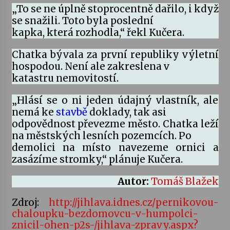
„To se ne úplně stoprocentně dařilo, i když
se snažili. Toto byla poslední
kapka, která rozhodla,“ řekl Kučera.
Chatka bývala za první republiky výletní
hospodou. Není ale zakreslena v
katastru nemovitostí.
„Hlásí se o ni jeden údajný vlastník, ale
nemá ke
stavbě
doklady, tak asi
odpovědnost převezme město. Chatka leží
na městských lesních pozemcích. Po
demolici na místo navezeme ornici a
zasázíme stromky,“ plánuje Kučera.
Autor:
Tomáš Blažek
Zdroj:
http://jihlava.idnes.cz/pernikovou-
chaloupku-bezdomovcu-v-humpolci-
znicil-ohen-p2s-/jihlava-zpravy.aspx?