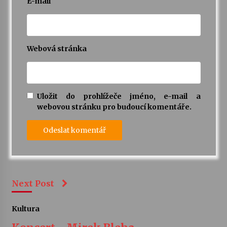
E-mail
Webová stránka
Uložit do prohlížeče jméno, e-mail a
webovou stránku pro budoucí komentáře.
Next Post
Kultura