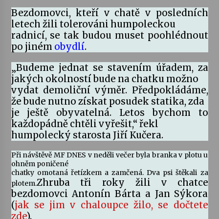
Bezdomovci, kteří v chatě v posledních
Votavžatský ploty
letech žili tolerováni humpoleckou
23. 7. 2026
radnicí, se tak budou muset poohlédnout
po jiném
obydlí
.
Letní koncerty ve Stromovce: Rufus Miller
„Budeme jednat se stavením úřadem, za
22. 7. 2026
jakých okolností bude na chatku možno
vydat demoliční výměr. Předpokládáme,
že bude nutno získat posudek statika, zda
Vysočinka
je ještě obyvatelná. Letos bychom to
17. 7. 2026
každopádně chtěli vyřešit,“ řekl
humpolecký starosta Jiří Kučera.
Ozvěny prázdnin
Při návštěvě MF DNES v neděli večer byla branka v plotu u
ohněm poničené
14. 7. 2026
chatky omotaná řetízkem a zamčená. Dva psi štěkali za
Zhruba tři roky žili v chatce
plotem.
bezdomovci Antonín Bárta a Jan Sýkora
Za kulturou kousek za Humpolec. V Želivě ožije
(
jak se jim v chaloupce žilo, se dočtete
odkaz Josefa Čapka
zde
).
13. 7. 2026