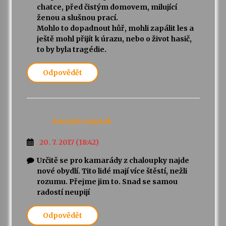
chatce, před čistým domovem, milující
ženou a slušnou prací.
Mohlo to dopadnout hůř, mohli zapálit les a
ještě mohl přijít k úrazu, nebo o život hasič,
to by byla tragédie.
Odpovědět
Anonym
napsal:
20. 7. 2017 (18:42)
Určitě se pro kamarády z chaloupky najde
nové obydlí. Tito lidé mají více štěstí, nežli
rozumu. Přejme jim to. Snad se samou
radostí neupijí
Odpovědět