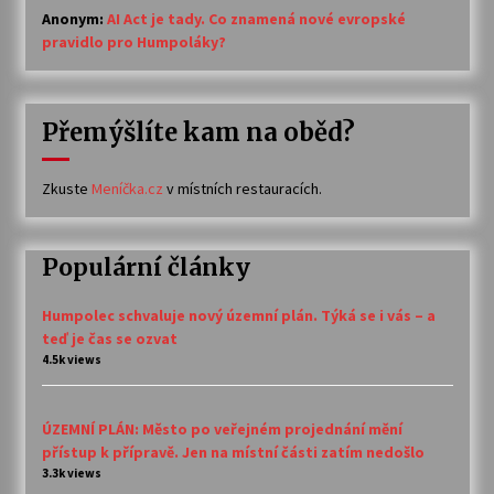
Anonym
:
AI Act je tady. Co znamená nové evropské
pravidlo pro Humpoláky?
Přemýšlíte kam na oběd?
Zkuste
Meníčka.cz
v místních restauracích.
Populární články
Humpolec schvaluje nový územní plán. Týká se i vás – a
teď je čas se ozvat
4.5k views
ÚZEMNÍ PLÁN: Město po veřejném projednání mění
přístup k přípravě. Jen na místní části zatím nedošlo
3.3k views