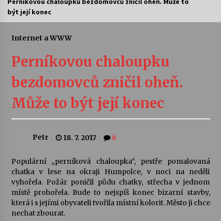
Perníkovou chaloupku bezdomovců zničil oheň. Může to
být její konec
Letní koncerty ve Stromovce: Ars Camerata a
Sukuba Ensemble
4. 8. 2026
Internet a WWW
Perníkovou chaloupku
Vernisáž výstavy Josefíny Duškové: Stávám se
kapkou
bezdomovců zničil oheň.
30. 7. 2026
Může to být její konec
Veselí muzikanti
30. 7. 2026
Petr
18. 7. 2017
6
Pozvánka na integrační festival Quijotova
šedesátka: 28. 7.–1. 8. 2026
Populární „perníková chaloupka“, pestře pomalovaná
28. 7. 2026
chatka v lese na okraji Humpolce, v noci na neděli
vyhořela. Požár poničil půdu chatky, střecha v jednom
místě prohořela. Bude to nejspíš konec bizarní stavby,
Letní koncerty ve Stromovce: Kolchoz a
která i s jejími obyvateli tvořila místní kolorit. Město ji chce
Jenakaši
nechat zbourat.
28. 7. 2026