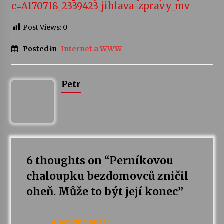
c=A170718_2339423_jihlava-zpravy_mv
Post Views:
0
Posted in
Internet a WWW
Petr
6 thoughts on “
Perníkovou
chaloupku bezdomovců zničil
oheň. Může to být její konec
”
Anonym
napsal: