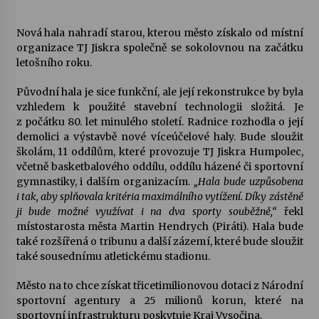
Votavžatský ploty
Nová hala nahradí starou, kterou město získalo od místní
23. 7. 2026
organizace TJ Jiskra společně se sokolovnou na začátku
letošního roku.
Původní hala je sice funkční, ale její rekonstrukce by byla
Letní koncerty ve Stromovce: Rufus Miller
vzhledem k použité stavební technologii složitá. Je
22. 7. 2026
z počátku 80. let minulého století. Radnice rozhodla o její
demolici a výstavbě nové víceúčelové haly. Bude sloužit
školám, 11 oddílům, které provozuje TJ Jiskra Humpolec,
Vysočinka
včetně basketbalového oddílu, oddílu házené či sportovní
17. 7. 2026
gymnastiky, i dalším organizacím.
„Hala bude uzpůsobena
i tak, aby splňovala kritéria maximálního vytížení. Díky zástěně
ji bude možné využívat i na dva sporty souběžně,“
řekl
Ozvěny prázdnin
místostarosta města Martin Hendrych (Piráti). Hala bude
14. 7. 2026
také rozšířená o tribunu a další zázemí, které bude sloužit
také sousednímu atletickému stadionu.
Město na to chce získat třicetimilionovou dotaci z Národní
Za kulturou kousek za Humpolec. V Želivě ožije
sportovní agentury a 25 milionů korun, které na
odkaz Josefa Čapka
sportovní infrastrukturu poskytuje Kraj Vysočina.
13. 7. 2026