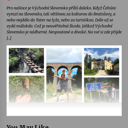
Pro našince je Východní Slovensko příliš daleko. Když Čehúni
vyrazí na Slovensko, tak většinou za kulturou do Bratislavy, a
nebo nejdále do Tater na lyže, nebo za turistikou. Dále už se
vydá málokdo. Což je neuvěřitelná škoda. Jelikož Východní
Slovensko je nádherné. Nespoutané a divoké. Na své si zde přijde
[…]
You May Like