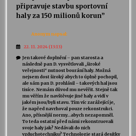
připravuje stavbu sportovní
haly za 150 milionů korun
”
Anonym
napsal:
22. 11. 2024 (13:13)
Jen takové doplnění – pan starosta a
následně pan D. vysvětlovali „široké
veřejnosti“ nutnost bourání haly. Možná
nejsem dost široký abych to úplně pochopil,
ale sám pan D. prohlásil – takových hal jsou
tisíce. Nemám důvod mu nevěřit. Stejně tak
mu věřím že navštěvuje jiné haly a vidí v
jakém jsou/byli stavu. Tím víc zarážející je,
že napřed navrhoval pouze rekonstrukci.
Ano, přísnější normy…abych nezapomněl.
To teda ostatní před námi rekonstruovali
svoje haly jak? Nedávali do nich
vzduchotechniku? Technologie stará desítky