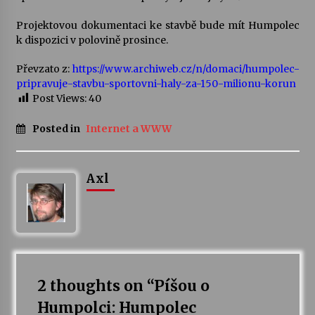
Projektovou dokumentaci ke stavbě bude mít Humpolec
Varhanní recitál Michala Novenka v Klášteře
k dispozici v polovině prosince.
Želiv
3. 7. 2026
Převzato z:
https://www.archiweb.cz/n/domaci/humpolec-
pripravuje-stavbu-sportovni-haly-za-150-milionu-korun
Post Views:
40
Petr Adamec – Malovaný svět
30. 6. 2026
Posted in
Internet a WWW
Axl
2 thoughts on “
Píšou o
Humpolci: Humpolec