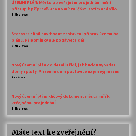
ÚZEMNÍ PLÁN: Město po veřejném projednání mění
přístup k přípravě. Jen na místní části zatím nedošlo
3.3k views
Starosta slíbil navrhnout zastavení příprav územního
plánu. Připomínky ale podávejte dál
3.2k views
Nový územní plán do detailu řídí, jak budou vypadat
domy i ploty. Přízemní dům postavíte už jen výjimečně
2k views
Nový územní plán: klíčový dokument města míří k
veřejnému projednání
1.4k views
Máte text ke zveřejnění?