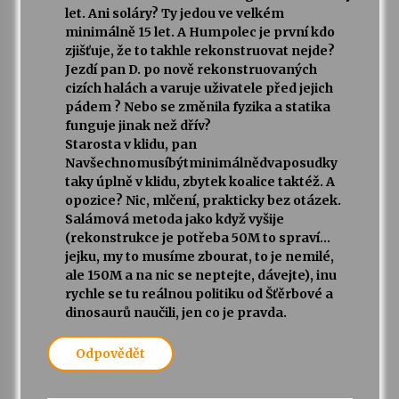
let. Ani soláry? Ty jedou ve velkém
minimálně 15 let. A Humpolec je první kdo
zjišťuje, že to takhle rekonstruovat nejde?
Jezdí pan D. po nově rekonstruovaných
cizích halách a varuje uživatele před jejich
pádem ? Nebo se změnila fyzika a statika
funguje jinak než dřív?
Starosta v klidu, pan
Navšechnomusíbýtminimálnědvaposudky
taky úplně v klidu, zbytek koalice taktéž. A
opozice? Nic, mlčení, prakticky bez otázek.
Salámová metoda jako když vyšije
(rekonstrukce je potřeba 50M to spraví…
jejku, my to musíme zbourat, to je nemilé,
ale 150M a na nic se neptejte, dávejte), inu
rychle se tu reálnou politiku od Šťěrbové a
dinosaurů naučili, jen co je pravda.
Odpovědět