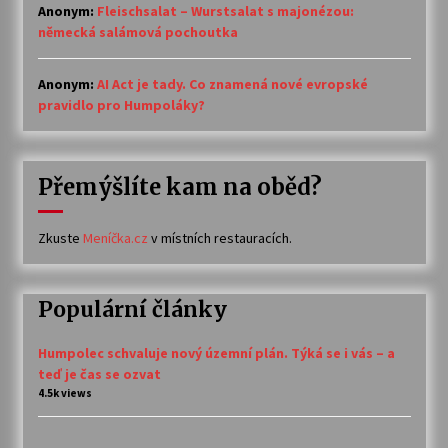
Anonym
:
Fleischsalat – Wurstsalat s majonézou:
německá salámová pochoutka
Anonym
:
AI Act je tady. Co znamená nové evropské
pravidlo pro Humpoláky?
Přemýšlíte kam na oběd?
Zkuste
Meníčka.cz
v místních restauracích.
Populární články
Humpolec schvaluje nový územní plán. Týká se i vás – a
teď je čas se ozvat
4.5k views