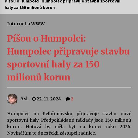
Píšou o Humpolci: Humpolec připravuje stavbu sportovní
haly za 150 milionů korun
Letní koncerty ve Stromovce: Ars Camerata a
Sukuba Ensemble
4. 8. 2026
Internet a WWW
Píšou o Humpolci:
Vernisáž výstavy Josefíny Duškové: Stávám se
kapkou
Humpolec připravuje stavbu
30. 7. 2026
sportovní haly za 150
Veselí muzikanti
30. 7. 2026
milionů korun
Pozvánka na integrační festival Quijotova
Axl
22. 11. 2024
2
šedesátka: 28. 7.–1. 8. 2026
28. 7. 2026
Humpolec na Pelhřimovsku připravuje stavbu nové
sportovní haly. Předpokládané náklady jsou 150 milionů
Letní koncerty ve Stromovce: Kolchoz a
korun. Hotová by měla být na konci roku 2026.
Jenakaši
Novinářům to dnes řekli zástupci radnice.
28. 7. 2026