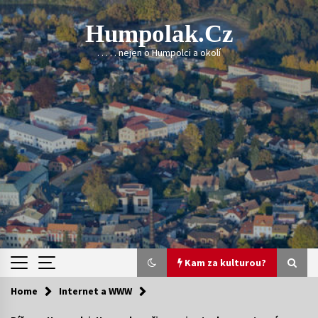
Skip
to
Humpolak.cz
content
. . . . . nejen o Humpolci a okolí
Kam za kulturou?
Home
Internet a WWW
Kam za kulturou?