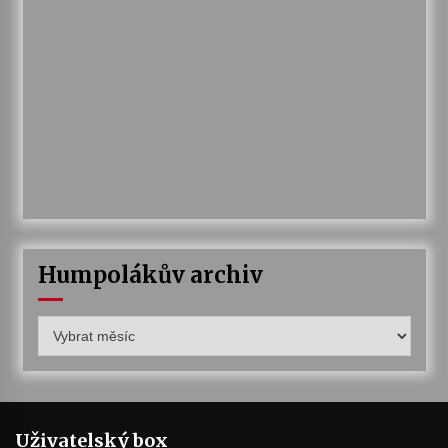
Humpolákův archiv
Humpolákův
archiv
Uživatelský box