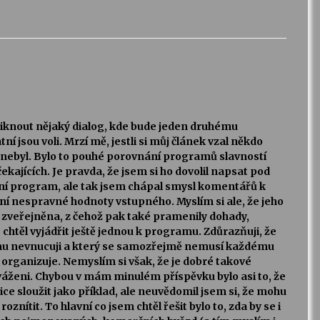
zniknout nějaký dialog, kde bude jeden druhému
ní jsou voli. Mrzí mě, jestli si můj článek vzal někdo
nebyl. Bylo to pouhé porovnání programů slavností
ekajících. Je pravda, že jsem si ho dovolil napsat pod
ní program, ale tak jsem chápal smysl komentářů k
í nespravné hodnoty vstupného. Myslím si ale, že jeho
ě zveřejněna, z čehož pak také pramenily dohady,
 chtěl vyjádřit ještě jednou k programu. Zdůrazňuji, že
komu nevnucuji a který se samozřejmě nemusí každému
 organizuje. Nemyslím si však, že je dobré takové
áženi. Chybou v mám minulém příspěvku bylo asi to, že
ce sloužit jako příklad, ale neuvědomil jsem si, že mohu
nítit. To hlavní co jsem chtěl řešit bylo to, zda by se i