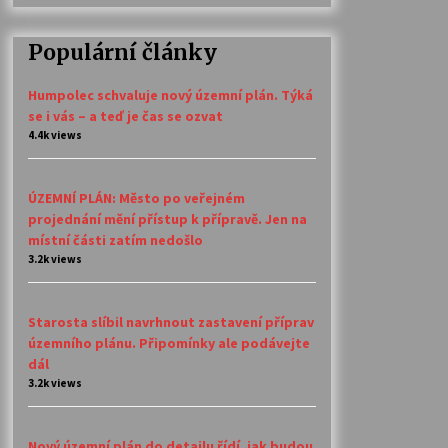
Populární články
Humpolec schvaluje nový územní plán. Týká
se i vás – a teď je čas se ozvat
4.4k views
ÚZEMNÍ PLÁN: Město po veřejném
projednání mění přístup k přípravě. Jen na
místní části zatím nedošlo
3.2k views
Starosta slíbil navrhnout zastavení příprav
územního plánu. Připomínky ale podávejte
dál
3.2k views
Nový územní plán do detailu řídí, jak budou