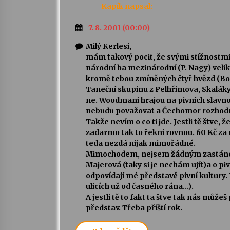
Kapík
napsal:
7. 8. 2001 (00:00)
Milý Kerlesi,
mám takový pocit, že svými stížnostm
národní ba mezinárodní (P. Nagy) velik
kromě tebou zmíněných čtyř hvězd (Bo
Taneční skupinu z Pelhřimova, Skaláky a 
ne. Woodmani hrajou na pivních slavnos
nebudu považovat a Čechomor rozhodn
Takže nevím o co ti jde. Jestli tě štve
zadarmo tak to řekni rovnou. 60 Kč za 
teda nezdá nijak mimořádné.
Mimochodem, nejsem žádným zastánce
Majerová (taky si je nechám ujít)a o p
odpovídají mé představě pivní kultury.
ulicích už od časného rána…).
A jestli tě to fakt ta štve tak nás můž
představ. Třeba příští rok.