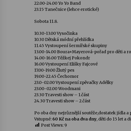
22.00-24.00 Yo Yo Band
23.15 Tanečnice (lehce erotické)
Sobota 11.8.
10.30-13.00 Vysočinka
10.30 Dětská módní přehlídka
11.45 Vystoupení šermířské skupiny
13.00-14.00 Boura+Mayerová-pořad pro děti a r
14.00-16.00 Těžkej Pokondr
16.00 Vystoupení Elišky Fajcové
17.00-19.00 Žlutý pes
19.00-22.45 Čechomor
23.0-02.00 Vystoupení zpěvačky Adélky
23.00-02.00 Woodmani
23.30 Travesti show – 1.část
24.30 Travesti show – 2.část
Po oba dny nejrůznější soutěže,dostatek jídla a pi
Vstupné:
60 Kč na oba dva dny
, děti do 15 let 
Post Views:
9