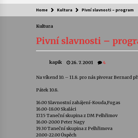
Home
Kultura
Pivní slavnosti – program
Kam za kulturou?
Kultura
Letní koncerty ve Stromovce: Ars
Camerata a Sukuba Ensemble
Pivní slavnosti – prog
4. 8. 2026
Pozvánka na integrační festival
kapik
26. 7. 2001
4
Quijotova šedesátka: 28. 7.–1. 8.
2026
28. 7. 2026
Na víkend 10. – 11.8. pro nás pivovar Bernard přip
Pátek 10.8.
Letní koncerty ve Stromovce: Rufu
Miller
22. 7. 2026
16.00 Slavnostní zahájení-Kouda,Fugas
16.00-18.00 Skaláci
17.15 Taneční skupina z DM Pelhřimov
Za kulturou kousek za Humpolec. 
16.00-20.00 Peter Nagy
Želivě ožije odkaz Josefa Čapka
19.30 Taneční skupina z Pelhřimova
13. 7. 2026
20.00-22.00 Úspěch