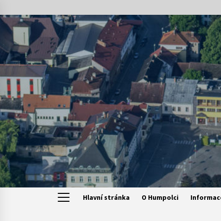
Skip
to
content
Hlavní stránka
O Humpolci
Informac