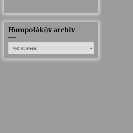
Humpolákův archiv
Humpolákův
archiv