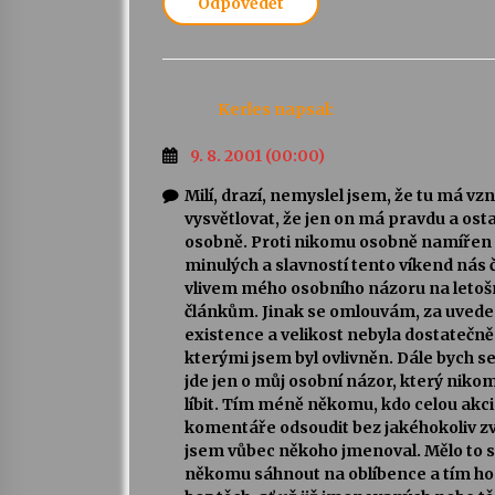
Odpovědět
Kerles
napsal:
9. 8. 2001 (00:00)
Milí, drazí, nemyslel jsem, že tu má v
vysvětlovat, že jen on má pravdu a ostat
osobně. Proti nikomu osobně namířen 
minulých a slavností tento víkend nás č
vlivem mého osobního názoru na letoš
článkům. Jinak se omlouvám, za uveden
existence a velikost nebyla dostatečn
kterými jsem byl ovlivněn. Dále bych se
jde jen o můj osobní názor, který ni
líbit. Tím méně někomu, kdo celou akci
komentáře odsoudit bez jakéhokoliv zv
jsem vůbec někoho jmenoval. Mělo to si
někomu sáhnout na oblíbence a tím ho roz