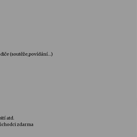
odiče (soutěže,povídání…)
tí atd.
a důchodci zdarma