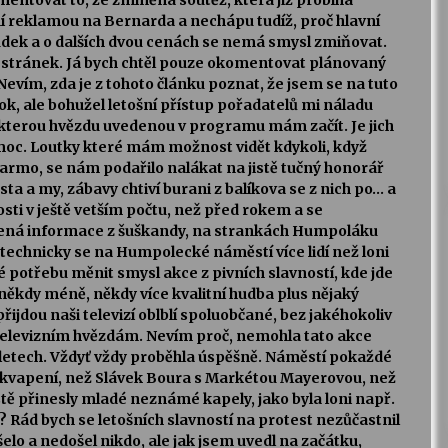
ntovat to, že zmíněná soutěž, která již probíhá
ní reklamou na Bernarda a nechápu tudíž, proč hlavní
oudek a o dalších dvou cenách se nemá smysl zmiňovat.
o stránek. Já bych chtěl pouze okomentovat plánovaný
Nevím, zda je z tohoto článku poznat, že jsem se na tuto
rok, ale bohužel letošní přístup pořadatelů mi náladu
terou hvězdu uvedenou v programu mám začít. Je jich
moc. Loutky které mám možnost vidět kdykoli, když
darmo, se nám podařilo nalákat na jistě tučný honorář
 a my, zábavy chtiví burani z balíkova se z nich po… a
i v ještě vetším počtu, než před rokem a se
řená informace z šuškandy, na strankách Humpoláku
technicky se na Humpolecké náměstí více lidí než loni
é potřebu měnit smysl akce z pivních slavností, kde jde
někdy méně, někdy více kvalitní hudba plus nějaký
jdou naši televizí oblblí spoluobčané, bez jakéhokoliv
televizním hvězdám. Nevím proč, nemohla tato akce
 letech. Vždyť vždy proběhla úspěšně. Náměstí pokaždé
řekvapení, než Slávek Boura s Markétou Mayerovou, než
stě přinesly mladé neznámé kapely, jako byla loni např.
? Rád bych se letošních slavností na protest nezůčastnil
elo a nedošel nikdo, ale jak jsem uvedl na začátku,