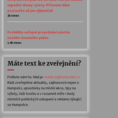
vypadat domy i ploty. Přízemní dům
postavíte už jen výjimečně
2k views
Proběhlo veřejné projednání návrhu
nového územního plánu
1.4k views
Máte text ke zveřejnění?
Pošlete nám ho. Mail je
redakce@humpolak.cz
Rádi zveřejníme aktuality, zajímavosti nejen o
Humpolci, upoutávky na místní akce, tipy na
výlety, Vaši tvorbu a v rozumné míře i texty
místních politických uskupení a reklamu týkající
se Humpolce.