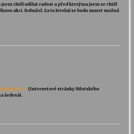
jsem chtěl udělat radost a před kterýma jsem se chtěl
knou akci. Bohužel. Za tu letošní se budu muset možná
ohumpolec.cz
(Internetové stránky Městského
za šedesát.