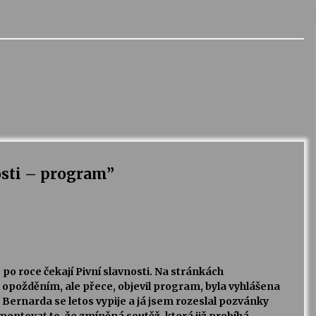
osti – program
”
po roce čekají Pivní slavnosti. Na stránkách
opožděním, ale přece, objevil program, byla vyhlášena
rů Bernarda se letos vypije a já jsem rozeslal pozvánky