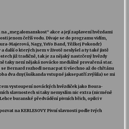
i na „megalomanskost“ akce a její zaplavení hvězdami
osti jenom čeříš vodu. Dívaje se do programu vidím,
ura-Majerová, Nagy, YoYo Band, Těžkej Pokondr)
další o kterých jsem v životě neslyšel a ty také jistě
tech již tradičně, tak je za nějaký nastrčený hvězdy
ě taky není nějaká novácko mediálně provařená star.
, že se Bernard rozhodl nenacpat ti všechno až do chřtánu
oba dva dny(šuškanda vstupné jaksepatří zvýšila) se mi
m vystoupení nováckých hvězdiček jako Boura-
ivních slavnostech si taky nemyslím nic extra (nicméně
 Lehce buranské předvádění pivních břich, opilci v
eš pozvat na KERLESOVY Pivní slavnosti podle tvých