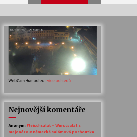
Veselí muzikanti
30. 7. 2026
Votavžatský ploty
23. 7. 2026
WebCam Humpolec -
více pohledů
Ozvěny prázdnin
14. 7. 2026
Nejnovější komentáře
Petr Adamec – Malovaný svět
30. 6. 2026
Anonym
:
Fleischsalat – Wurstsalat s
majonézou: německá salámová pochoutka