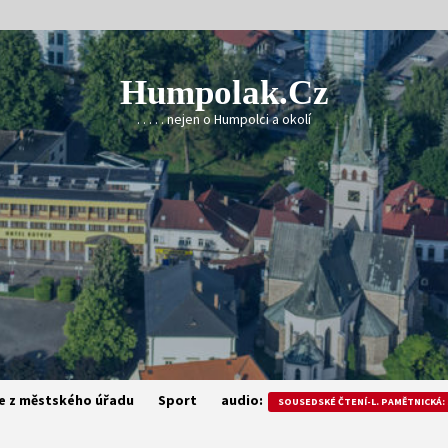
Humpolak.cz
. . . . . nejen o Humpolci a okolí
e z městského úřadu
Sport
audio:
SOUSEDSKÉ ČTENÍ-L. PAMĚTNICKÁ: 