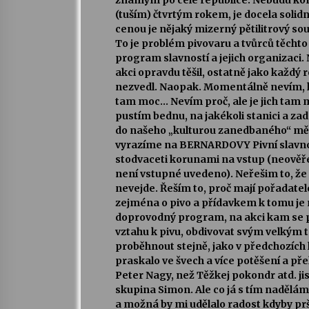
znamým po celé republice. Nebudu kome
(tuším) čtvrtým rokem, je docela solid
cenou je nějaký mizerný pětilitrový s
To je problém pivovaru a tvůrců těcht
program slavností a jejich organizaci. 
akci opravdu těšil, ostatně jako každý 
nezvedl. Naopak. Momentálně nevím, k
tam moc… Nevím proč, ale je jich tam 
pustím bednu, na jakékoli stanici a za
do našeho „kulturou zanedbaného“ města
vyrazíme na BERNARDOVY Pivní slavnost
stodvaceti korunami na vstup (neově
není vstupné uvedeno). Neřešim to, že 
nevejde. Řeším to, proč mají pořadatel
zejména o pivo a přídavkem k tomu je 
doprovodný program, na akci kam se při
vztahu k pivu, obdivovat svým velkým 
proběhnout stejně, jako v předchozích
praskalo ve švech a více potěšení a p
Peter Nagy, než Těžkej pokondr atd. ji
skupina Simon. Ale co já s tím nadělám
a možná by mi udělalo radost kdyby prš