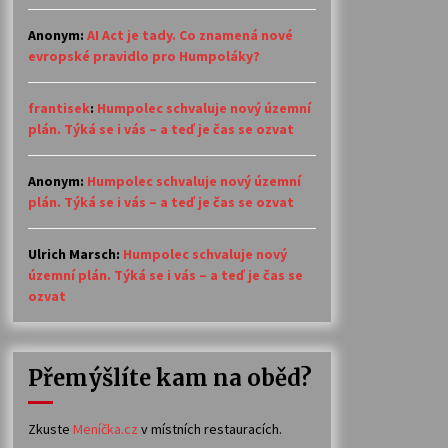
Anonym
:
AI Act je tady. Co znamená nové
evropské pravidlo pro Humpoláky?
frantisek
:
Humpolec schvaluje nový územní
plán. Týká se i vás – a teď je čas se ozvat
Anonym
:
Humpolec schvaluje nový územní
plán. Týká se i vás – a teď je čas se ozvat
Ulrich Marsch
:
Humpolec schvaluje nový
územní plán. Týká se i vás – a teď je čas se
ozvat
Přemýšlíte kam na oběd?
Zkuste
Meníčka.cz
v místních restauracích.