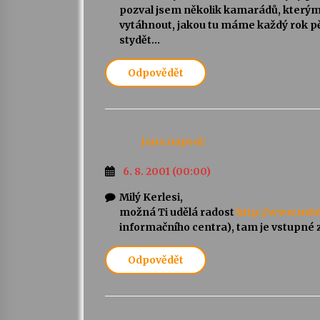
pozval jsem několik kamarádů, kterým 
vytáhnout, jakou tu máme každý rok pě
stydět…
Odpovědět
Jana
napsal:
6. 8. 2001 (00:00)
Milý Kerlesi,
možná Ti udělá radost
http://www.inf
informačního centra), tam je vstupné 
Odpovědět