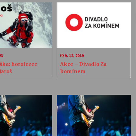
23
9. 12. 2019
ška: horolezec
Akce – Divadlo Za
Jaroš
komínem