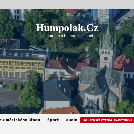
Humpolak.cz
. . . . . nejen o Humpolci a okolí
e z městského úřadu
Sport
audio:
SOUSEDSKÉ ČTENÍ-L. PAMĚTNICKÁ: 