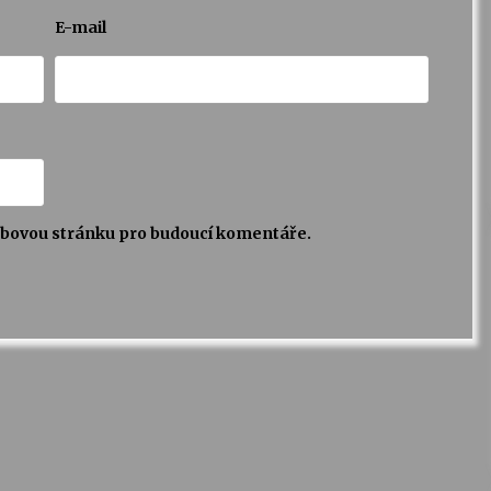
E-mail
webovou stránku pro budoucí komentáře.