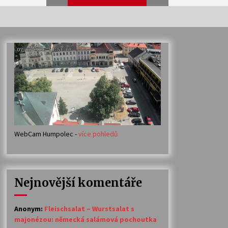
Veselí muzikanti
30. 7. 2026
Votavžatský ploty
23. 7. 2026
WebCam Humpolec -
více pohledů
Ozvěny prázdnin
14. 7. 2026
Nejnovější komentáře
Petr Adamec – Malovaný svět
30. 6. 2026
Anonym
:
Fleischsalat – Wurstsalat s
majonézou: německá salámová pochoutka