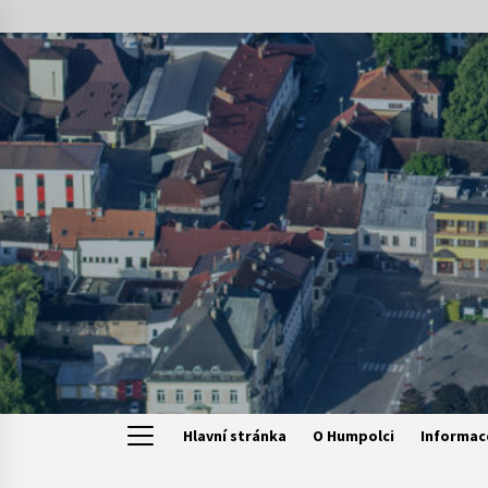
Skip
to
content
Hlavní stránka
O Humpolci
Informac