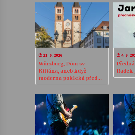
11. 6. 2026
4. 9. 20
Würzburg, Dóm sv.
Předná
Kiliána, aneb když
Radek 
moderna pokleká před
historií