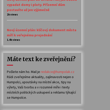
vypadat domy i ploty. Přízemní dům
postavíte už jen výjimečně
2k views
Nový územní plán: klíčový dokument města
míří k veřejnému projednání
1.4k views
Máte text ke zveřejnění?
Pošlete nám ho. Mail je
redakce@humpolak.cz
Rádi zveřejníme aktuality, zajímavosti nejen o
Humpolci, upoutávky na místní akce, tipy na
výlety, Vaši tvorbu a v rozumné míře i texty
místních politických uskupení a reklamu týkající
se Humpolce.