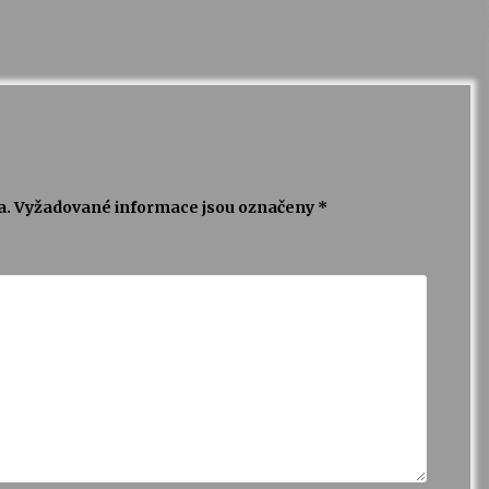
a.
Vyžadované informace jsou označeny
*