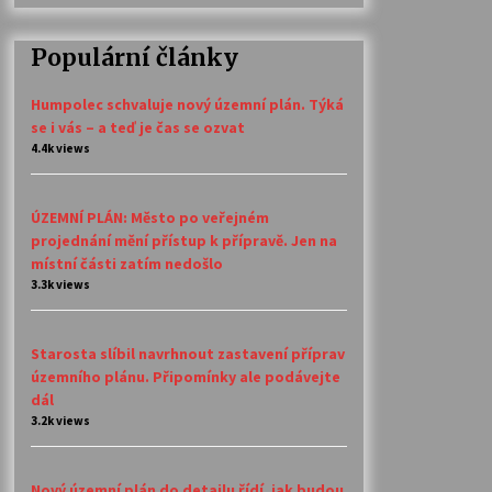
Populární články
Humpolec schvaluje nový územní plán. Týká
se i vás – a teď je čas se ozvat
4.4k views
ÚZEMNÍ PLÁN: Město po veřejném
projednání mění přístup k přípravě. Jen na
místní části zatím nedošlo
3.3k views
Starosta slíbil navrhnout zastavení příprav
územního plánu. Připomínky ale podávejte
dál
3.2k views
Nový územní plán do detailu řídí, jak budou