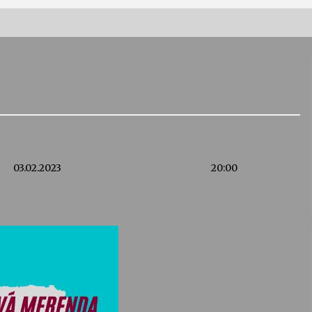
Vernisáž výstavy Josefíny Duškové:
Stávám se kapkou
30. 7. 2026
Letní koncerty ve Stromovce:
Kolchoz a Jenakaši
28. 7. 2026
03.02.2023
20:00
s
Vysočinka
17. 7. 2026
V
Varhanní recitál Michala Novenka v
Klášteře Želiv
3. 7. 2026