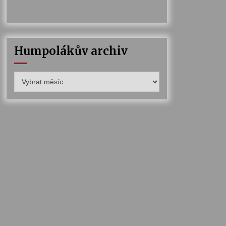
Humpolákův archiv
Humpolákův
archiv