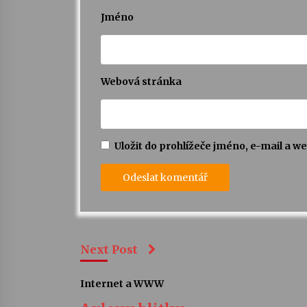
Jméno
Webová stránka
Uložit do prohlížeče jméno, e-mail a 
Next Post
Internet a WWW