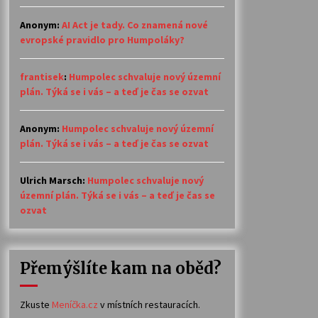
Anonym
:
AI Act je tady. Co znamená nové
evropské pravidlo pro Humpoláky?
frantisek
:
Humpolec schvaluje nový územní
plán. Týká se i vás – a teď je čas se ozvat
Anonym
:
Humpolec schvaluje nový územní
plán. Týká se i vás – a teď je čas se ozvat
Ulrich Marsch
:
Humpolec schvaluje nový
územní plán. Týká se i vás – a teď je čas se
ozvat
Přemýšlíte kam na oběd?
Zkuste
Meníčka.cz
v místních restauracích.