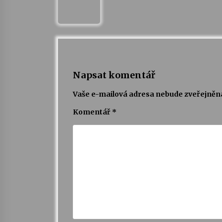
Napsat komentář
Vaše e-mailová adresa nebude zveřejněn
Komentář
*