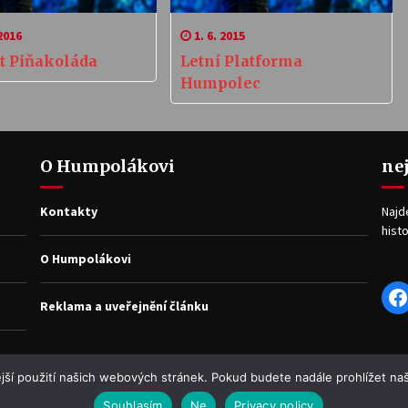
2016
1. 6. 2015
t Piňakoláda
Letní Platforma
Humpolec
O Humpolákovi
ne
Kontakty
Najd
histo
O Humpolákovi
F
Reklama a uveřejnění článku
jší použití našich webových stránek. Pokud budete nadále prohlížet naš
Souhlasím
Ne
Privacy policy