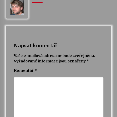
Napsat komentář
Vaše e-mailová adresa nebude zveřejněna.
Vyžadované informace jsou označeny
*
Komentář
*