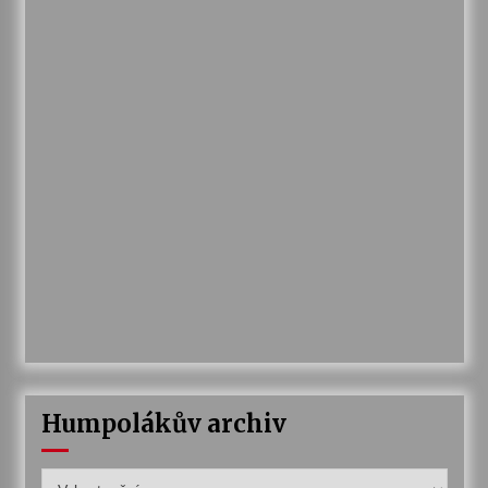
Humpolákův archiv
Humpolákův