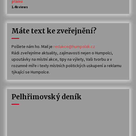
plánu
1.4k views
Máte text ke zveřejnění?
Pošlete nám ho. Mail je
redakce@humpolak.cz
Rádi zveřejníme aktuality, zajímavosti nejen o Humpolci,
upoutávky na místní akce, tipy na výlety, Vaši tvorbu a v
rozumné míře i texty místních politických uskupení a reklamu
týkající se Humpolce.
Pelhřimovský deník