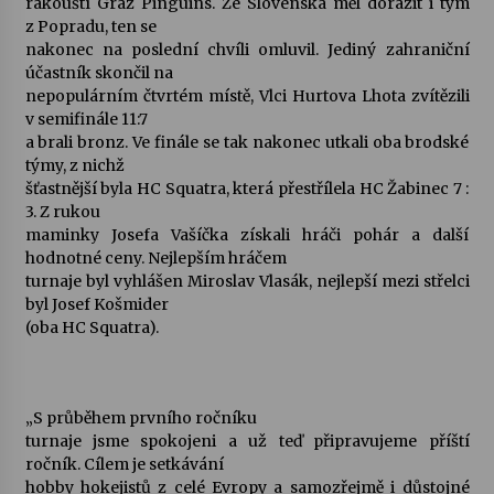
rakouští Graz Pinguins. Ze Slovenska měl dorazit i tým
z Popradu, ten se
Votavžatský ploty
nakonec na poslední chvíli omluvil. Jediný zahraniční
23. 7. 2026
účastník skončil na
nepopulárním čtvrtém místě, Vlci Hurtova Lhota zvítězili
v semifinále 11:7
a brali bronz. Ve finále se tak nakonec utkali oba brodské
Letní koncerty ve Stromovce: Rufus Miller
týmy, z nichž
22. 7. 2026
šťastnější byla HC Squatra, která přestřílela HC Žabinec 7 :
3. Z rukou
maminky Josefa Vašíčka získali hráči pohár a další
Vysočinka
hodnotné ceny. Nejlepším hráčem
17. 7. 2026
turnaje byl vyhlášen Miroslav Vlasák, nejlepší mezi střelci
byl Josef Košmider
(oba HC Squatra).
Ozvěny prázdnin
14. 7. 2026
„S průběhem prvního ročníku
turnaje jsme spokojeni a už teď připravujeme příští
Za kulturou kousek za Humpolec. V Želivě ožije
ročník. Cílem je setkávání
odkaz Josefa Čapka
hobby hokejistů z celé Evropy a samozřejmě i důstojné
13. 7. 2026