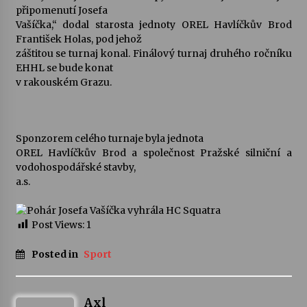
připomenutí Josefa
Vašíčka,“ dodal starosta jednoty OREL Havlíčkův Brod
Varhanní recitál Michala Novenka v Klášteře
František Holas, pod jehož
Želiv
záštitou se turnaj konal. Finálový turnaj druhého ročníku
3. 7. 2026
EHHL se bude konat
v rakouském Grazu.
Petr Adamec – Malovaný svět
30. 6. 2026
Sponzorem celého turnaje byla jednota
OREL Havlíčkův Brod a společnost Pražské silniční a
vodohospodářské stavby,
a.s.
Post Views:
1
Posted in
Sport
Axl