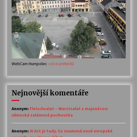
WebCam Humpolec -
více pohledů
Nejnovější komentáře
Anonym
:
Fleischsalat – Wurstsalat s majonézou:
německá salámová pochoutka
Anonym
:
AI Act je tady. Co znamená nové evropské