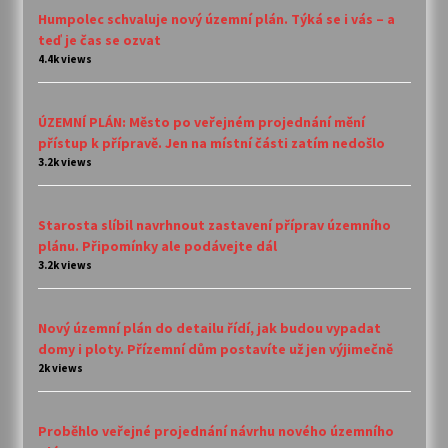
Humpolec schvaluje nový územní plán. Týká se i vás – a
teď je čas se ozvat
4.4k views
ÚZEMNÍ PLÁN: Město po veřejném projednání mění
přístup k přípravě. Jen na místní části zatím nedošlo
3.2k views
Starosta slíbil navrhnout zastavení příprav územního
plánu. Připomínky ale podávejte dál
3.2k views
Nový územní plán do detailu řídí, jak budou vypadat
domy i ploty. Přízemní dům postavíte už jen výjimečně
2k views
Proběhlo veřejné projednání návrhu nového územního