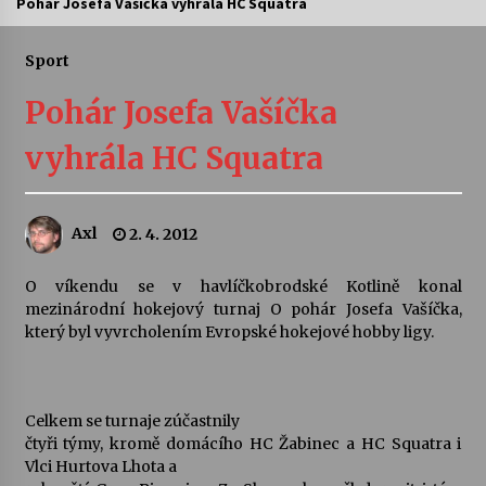
Pohár Josefa Vašíčka vyhrála HC Squatra
Letní koncerty ve Stromovce: Ars Camerata a
Sukuba Ensemble
Sport
4. 8. 2026
Pohár Josefa Vašíčka
Vernisáž výstavy Josefíny Duškové: Stávám se
vyhrála HC Squatra
kapkou
30. 7. 2026
Axl
2. 4. 2012
Veselí muzikanti
30. 7. 2026
O víkendu se v havlíčkobrodské Kotlině konal
mezinárodní hokejový turnaj O pohár Josefa Vašíčka,
který byl vyvrcholením Evropské hokejové hobby ligy.
Pozvánka na integrační festival Quijotova
šedesátka: 28. 7.–1. 8. 2026
28. 7. 2026
Celkem se turnaje zúčastnily
Letní koncerty ve Stromovce: Kolchoz a
čtyři týmy, kromě domácího HC Žabinec a HC Squatra i
Jenakaši
Vlci Hurtova Lhota a
28. 7. 2026