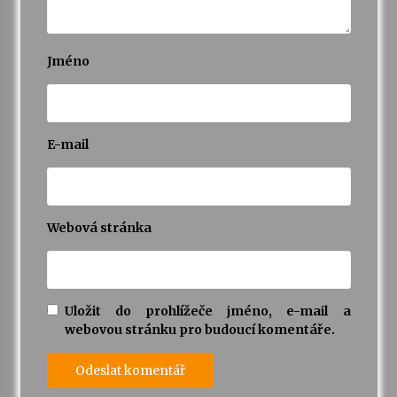
Jméno
E-mail
Webová stránka
Uložit do prohlížeče jméno, e-mail a
webovou stránku pro budoucí komentáře.