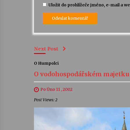
Uložit do prohlížeče jméno, e-mail a 
Next Post
O Humpolci
O vodohospodářském majetku r
Po Úno 11 , 2002
Post Views: 2