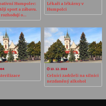
ipativní Humpolec:
Lékaři a lékárny v
tějí sport a zábavu.
Humpolci
 rozhodují o
ch
004
13. 12. 2010
terilizace
Celníci zadrželi na silnici
nezdaněný alkohol