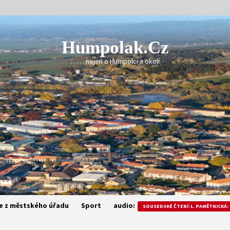
Humpolak.cz
. . . . . nejen o Humpolci a okolí
e z městského úřadu
Sport
audio:
SOUSEDSKÉ ČTENÍ-L. PAMĚTNICKÁ: 