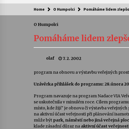
Home
O Humpolci
Pomáháme lidem zlepšova
Kam za kulturou?
O Humpolci
Letní koncerty ve Stromovce: Ars
Camerata a Sukuba Ensemble
Pomáháme lidem zlepšov
4. 8. 2026
Pozvánka na integrační festival
olaf
7. 2. 2002
Quijotova šedesátka: 28. 7.–1. 8.
2026
28. 7. 2026
program na obnovu a výstavbu veřejných prost
Uzávěrka přihlášek do programu: 28.února 2
Letní koncerty ve Stromovce: Rufu
Miller
22. 7. 2026
Program navazuje na program Nadace VIA Veřej
se uskutečnila v minulém roce. Cílem program
místo, kde žijí" je obnova či výstavba veřejnýc
Za kulturou kousek za Humpolec. 
na aktivní účast veřejnosti při plánování isamo
Želivě ožije odkaz Josefa Čapka
může být
park, náměstí nebo jiná veřejná plo
13. 7. 2026
klade zásadní důraz na
aktivní účast veřejnost