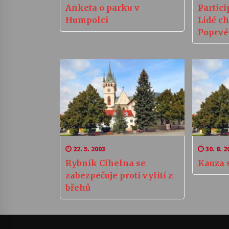
Anketa o parku v
Partic
Humpolci
Lidé ch
Poprvé
penězí
22. 5. 2003
30. 8. 2
Rybník Cihelna se
Kauza s
zabezpečuje proti vylití z
břehů