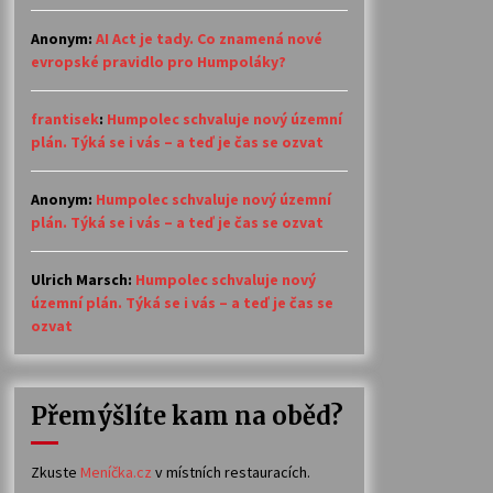
Anonym
:
AI Act je tady. Co znamená nové
evropské pravidlo pro Humpoláky?
frantisek
:
Humpolec schvaluje nový územní
plán. Týká se i vás – a teď je čas se ozvat
Anonym
:
Humpolec schvaluje nový územní
plán. Týká se i vás – a teď je čas se ozvat
Ulrich Marsch
:
Humpolec schvaluje nový
územní plán. Týká se i vás – a teď je čas se
ozvat
Přemýšlíte kam na oběd?
Zkuste
Meníčka.cz
v místních restauracích.