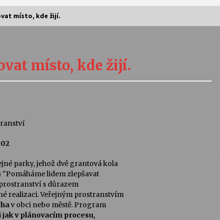
t místo, kde žijí.
Vernisáž výstavy Josefíny Duškové:
Stávám se kapkou
at místo, kde žijí.
30. 7. 2026
Letní koncerty ve Stromovce:
Kolchoz a Jenakaši
28. 7. 2026
ranství
002
s
Vysočinka
17. 7. 2026
né parky, jehož dvě grantová kola
u "Pomáháme lidem zlepšavat
h prostranství s důrazem
V
Varhanní recitál Michala Novenka v
tné realizaci. Veřejným prostranstvím
Klášteře Želiv
cha
v obci nebo městě. Program
3. 7. 2026
i jak v plánovacím procesu,