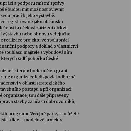
olupráci a podporu místní správy
elé budou mít možnost ovlivnit
svou prací k jeho výstavbě.
ace registrované jako občanská
čnosti a účelová zařízení církví,
tají výstavbu nebo obnovu veřejného
e realizace projektu ve spolupráci
inanční podpory a doklad o vlastnictví
tně souhlasu majitele s vybudováním
e kterých sídlí pobočka České
nizací, kterým bude udělen grant
brané organizace k dispozici odborné
adenství v oblasti strategického
stavebního postupu a při organizaci
é organizace jsou dále připraveny
říprava stavby za účasti dobrovolníků,
ektů programu Veřejné parky si můžete
sta a lidé – modelové projekty