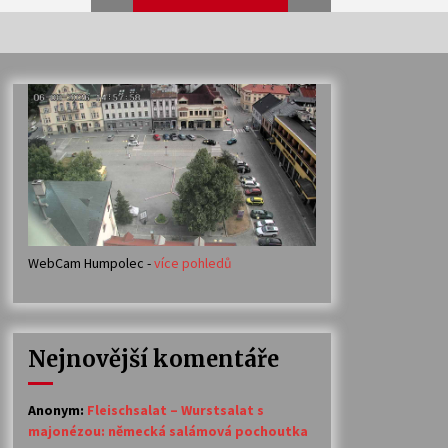
Veselí muzikanti
30. 7. 2026
Votavžatský ploty
23. 7. 2026
WebCam Humpolec -
více pohledů
Ozvěny prázdnin
14. 7. 2026
Nejnovější komentáře
Petr Adamec – Malovaný svět
30. 6. 2026
Anonym
:
Fleischsalat – Wurstsalat s
majonézou: německá salámová pochoutka