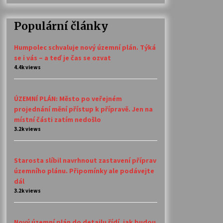
Populární články
Humpolec schvaluje nový územní plán. Týká
se i vás – a teď je čas se ozvat
4.4k views
ÚZEMNÍ PLÁN: Město po veřejném
projednání mění přístup k přípravě. Jen na
místní části zatím nedošlo
3.2k views
Starosta slíbil navrhnout zastavení příprav
územního plánu. Připomínky ale podávejte
dál
3.2k views
Nový územní plán do detailu řídí, jak budou