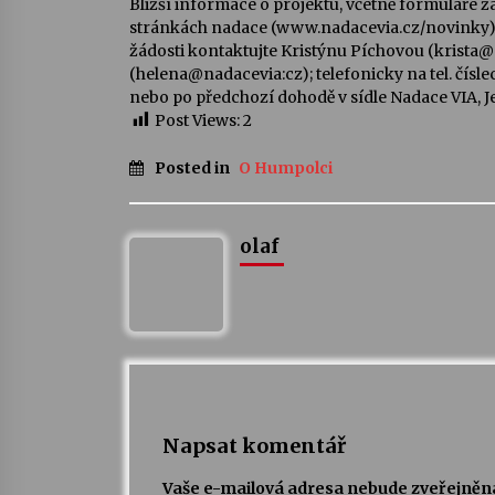
Bližší informace o projektu, včetně formuláře 
stránkách nadace (www.nadacevia.cz/novinky). 
žádosti kontaktujte Kristýnu Píchovou (krist
(helena@nadacevia:cz); telefonicky na tel. čísle
nebo po předchozí dohodě v sídle Nadace VIA, Jel
Post Views:
2
Posted in
O Humpolci
olaf
Napsat komentář
Vaše e-mailová adresa nebude zveřejněn