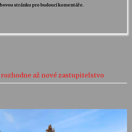
webovou stránku pro budoucí komentáře.
ozhodne až nové zastupitelstvo