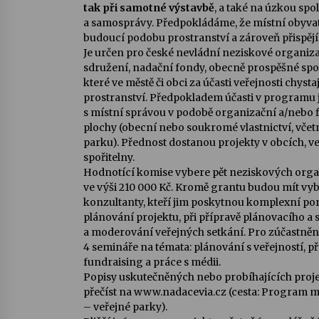
tak při samotné výstavbě
, a také na úzkou sp
a samosprávy. Předpokládáme, že místní obyvat
budoucí podobu prostranství a zároveň přispějí 
Je určen pro české nevládní neziskové organiz
sdružení, nadační fondy, obecně prospěšné spole
které ve městě či obci za účasti veřejnosti chys
prostranství. Předpokladem účasti v programu j
s místní správou v podobě organizační a/nebo f
plochy (obecní nebo soukromé vlastnictví, vče
parku). Přednost dostanou projekty v obcích, v
spořitelny.
Hodnotící komise vybere pět neziskových orga
ve výši 210 000 Kč. Kromě grantu budou mít vy
konzultanty, kteří jim poskytnou komplexní por
plánování projektu, při přípravě plánovacího a 
a moderování veřejných setkání. Pro zúčastněn
4 semináře na témata: plánování s veřejností, p
fundraising a práce s médii.
Popisy uskutečněných nebo probíhajících proj
přečíst na www.nadacevia.cz (cesta: Program mí
– veřejné parky).