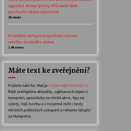
vypadat domy i ploty. Přízemní dům
postavíte už jen výjimečně
2k views
Proběhlo veřejné projednání návrhu
nového územního plánu
1.4k views
Máte text ke zveřejnění?
Pošlete nám ho. Mail je
redakce@humpolak.cz
Rádi zveřejníme aktuality, zajímavosti nejen o
Humpolci, upoutávky na místní akce, tipy na
výlety, Vaši tvorbu a v rozumné míře i texty
místních politických uskupení a reklamu týkající
se Humpolce.