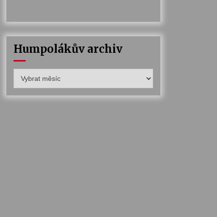
Humpolákův archiv
Humpolákův
archiv