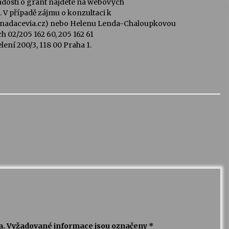
žádosti o grant najdete na webových
V případě zájmu o konzultaci k
a@nadacevia.cz) nebo Helenu Lenda-Chaloupkovou
ch 02/205 162 60, 205 162 61
ení 200/3, 118 00 Praha 1.
a.
Vyžadované informace jsou označeny
*