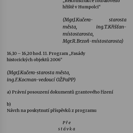
„Rekonstrukce fotbalového
hřiště v Humpolci“
(Mgr.J.Kučera- starosta
města, ing.T.Křišťan-
místostarosta,
Mgr.R.Brzoň-místostarosta)
16,10 – 16,20 hod.
11. Program „Fasády
historických objektů 2006“
(Mgr.J.Kučera-starosta města,
ing.F.Kocman-vedoucí OŽPaPP)
a) Právní posouzení dokumentů grantového řízení
b)
Návrh na poskytnutí příspěvků z programu
P ř e
s t á v k a