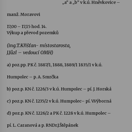
„a“ a „b“ v k.ú. Hněvkovice –
manž. Moravovi
17,00 – 17,15 hod.
14.
Výkup a převod pozemků
(ing.T.Křišťan- místostarosta,
J.Jůzl – vedoucí OMH)
a) poz.pp. PK č. 1887/1, 1888, 1889/1 1835/1 v k.ú.
Humpolec – p. A. Smrčka
b) poz.p. KN č. 1226/3 v k.ú. Humpolec – pí. J. Horská
c) poz.p. KN č. 1235/2 v k.ú. Humpolec– pí. V.Výborná
d) poz.p. KN č. 1226/2 a PK č. 1228 v k.ú. Humpolec –
pí. L. Caranová a p. RNDr.J.Štěpánek