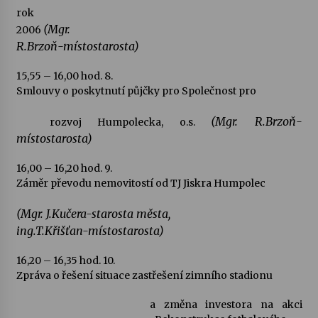
rok
(Mgr.
2006
R.Brzoň-místostarosta)
15,55 – 16,00 hod.
8.
Smlouvy o poskytnutí půjčky pro Společnost pro
(Mgr. R.Brzoň-
rozvoj Humpolecka, o.s.
místostarosta)
16,00 – 16,20 hod.
9.
Záměr převodu nemovitostí od TJ Jiskra Humpolec
(Mgr. J.Kučera-starosta města,
ing.T.Křišťan-místostarosta)
16,20 – 16,35 hod.
10.
Zpráva o řešení situace zastřešení zimního stadionu
a změna investora na akci