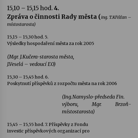
15,10 – 15,15 hod.
4.
Varhanní recitál Michala Novenka v Klášteře
Zpráva o činnosti Rady města (
ing. T.Křišťan –
Želiv
místostarosta)
3. 7. 2026
15,15 – 15,30 hod.
5.
Výsledky hospodaření města za rok 2005
Petr Adamec – Malovaný svět
30. 6. 2026
(Mgr. J.Kučera-starosta města,
J.Veselá – vedoucí EO)
15,30 – 15,45 hod.
6.
Poskytnutí příspěvků z rozpočtu města na rok 2006
(Ing.Namyslo-předseda Fin.
výboru, Mgr. Brzoň-
místostarosta)
15,45 – 15,55 hod.
7. Příspěvky z Fondu
investic příspěvkových organizací pro