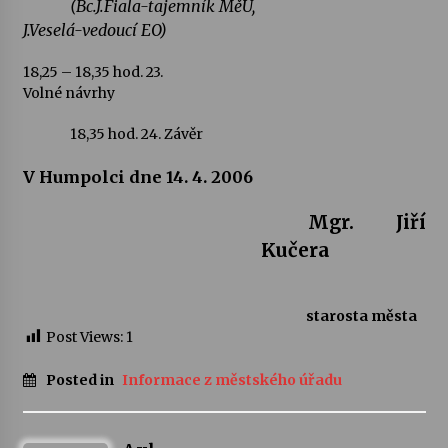
(Bc.J.Fiala-tajemník MěÚ,
J.Veselá-vedoucí EO)
18,25 – 18,35 hod.
23.
Volné návrhy
18,35 hod.
24.
Závěr
V Humpolci dne 14. 4. 2006
Mgr. Jiří
Kučera
starosta města
Post Views:
1
Posted in
Informace z městského úřadu