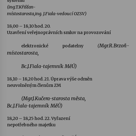
systému
(ing.T.Křišťan-
místostarosta,ing. J.Fiala-vedoucí OZSV)
18,00 – 18,10 hod.
20.
Uzavření veřejnoprávních smluv na provozování
Mgr.R.Brzoň-
elektronické podatelny
(
místostarosta,
Bc.J.Fiala-tajemník MěÚ)
18,10 – 18,20 hod.
21. Úprava výše odměn
neuvolněným členům ZM
(Mgr.J.Kučera-starosta města,
Bc.J.Fiala-tajemník MěÚ)
18,20 – 18,25 hod.
22. Vyřazení
nepotřebného majetku