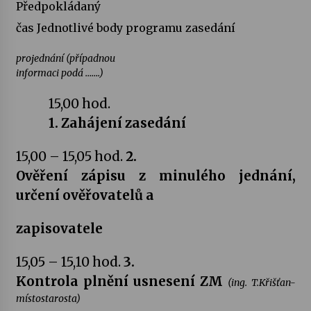
Předpokládaný
čas Jednotlivé body programu zasedání
Votavžatský ploty
23. 7. 2026
projednání (případnou
informaci podá …….)
Letní koncerty ve Stromovce: Rufus Miller
15,00 hod.
22. 7. 2026
1. Zahájení zasedání
15,00 – 15,05 hod.
2.
Vysočinka
17. 7. 2026
Ověření zápisu z minulého jednání,
určení ověřovatelů a
Ozvěny prázdnin
zapisovatele
14. 7. 2026
15,05 – 15,10 hod.
3.
Kontrola plnění usnesení ZM
Za kulturou kousek za Humpolec. V Želivě ožije
(ing. T.Křišťan-
odkaz Josefa Čapka
místostarosta)
13. 7. 2026