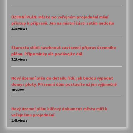
ÚZEMNÍ PLÁN: Město po veřejném projednání mění
přístup k přípravě. Jen na místní části zatím nedošlo
3.3k views
Starosta slíbil navrhnout zastavení příprav územního
plánu. Připomínky ale podávejte dál
3.2k views
Nový územní plán do detailu řídí, jak budou vypadat
domy i ploty. Přízemní dům postavíte už jen výjimečně
2k views
Nový územní plán: klíčový dokument města míří k
veřejnému projednání
1.4k views