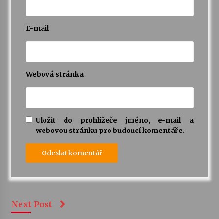
E-mail
Webová stránka
Uložit do prohlížeče jméno, e-mail a
webovou stránku pro budoucí komentáře.
Next Post