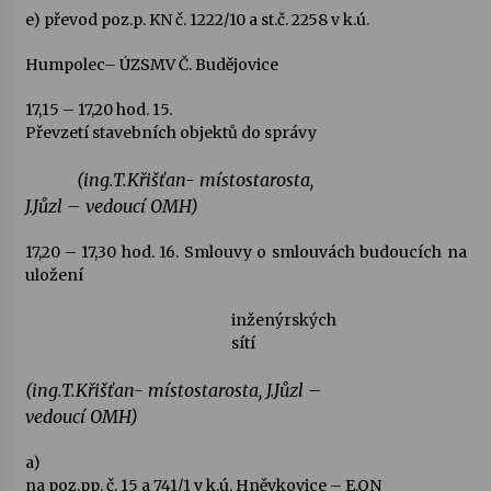
e) převod poz.p. KN č. 1222/10 a st.č. 2258 v k.ú.
Humpolec– ÚZSMV Č. Budějovice
17,15 – 17,20 hod.
15.
Převzetí stavebních objektů do správy
(ing.T.Křišťan- místostarosta,
J.Jůzl – vedoucí OMH)
17,20 – 17,30 hod.
16.
Smlouvy o smlouvách budoucích na
uložení
inženýrských
sítí
(ing.T.Křišťan- místostarosta, J.Jůzl –
vedoucí OMH)
a)
na poz.pp. č. 15 a 741/1 v k.ú. Hněvkovice – E.ON