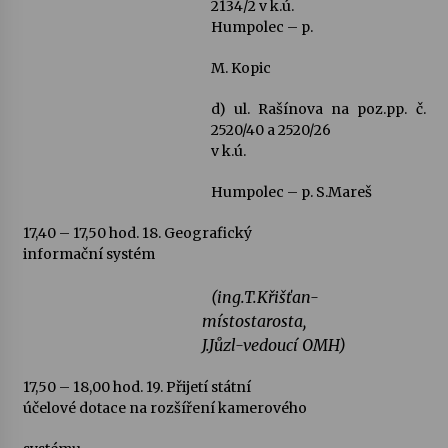
2134/2 v k.ú.
Humpolec – p.
M. Kopic
d) ul. Rašínova na poz.pp. č.
2520/40 a 2520/26
v k.ú.
Humpolec – p. S.Mareš
17,40 – 17,50 hod.
18. Geografický
informační systém
(ing.T.Křišťan-
místostarosta,
J.Jůzl-vedoucí OMH)
17,50 – 18,00 hod.
19. Přijetí státní
účelové dotace na rozšíření kamerového