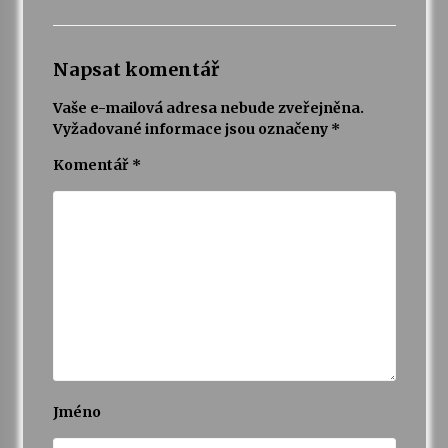
Napsat komentář
Vaše e-mailová adresa nebude zveřejněna.
Vyžadované informace jsou označeny
*
Komentář
*
Jméno