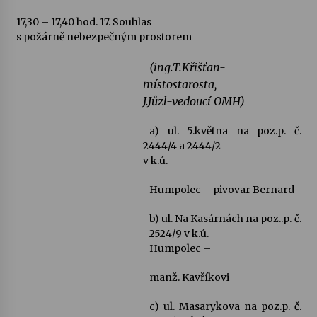
17,30 – 17,40 hod.
17. Souhlas
s požárně nebezpečným prostorem
(ing.T.Křišťan-
místostarosta,
J.Jůzl-vedoucí OMH)
a) ul. 5.května na poz.p. č.
2444/4 a 2444/2
v k.ú.
Humpolec – pivovar Bernard
b) ul. Na Kasárnách na poz..p. č.
2524/9 v k.ú.
Humpolec –
manž. Kavříkovi
c) ul. Masarykova na poz.p. č.