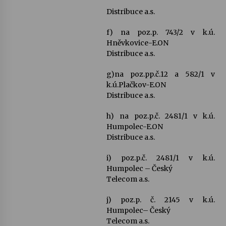
Distribuce a.s.
f) na poz.p. 743/2 v k.ú.
Hněvkovice-E.ON
Distribuce a.s.
g)na poz.pp.č.12 a 582/1 v
k.ú.Plačkov-E.ON
Distribuce a.s.
h) na poz.p.č. 2481/1 v k.ú.
Humpolec-E.ON
Distribuce a.s.
i) poz.p.č. 2481/1 v k.ú.
Humpolec – Český
Telecom a.s.
j) poz.p. č. 2145 v k.ú.
Humpolec– Český
Telecom a.s.