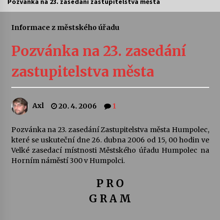
Pozvánka na 23. zasedání zastupitelstva města
Letní koncerty ve Stromovce: Ars Camerata a
Sukuba Ensemble
Informace z městského úřadu
4. 8. 2026
Pozvánka na 23. zasedání
Vernisáž výstavy Josefíny Duškové: Stávám se
zastupitelstva města
kapkou
30. 7. 2026
Axl
20. 4. 2006
1
Veselí muzikanti
30. 7. 2026
Pozvánka na 23. zasedání Zastupitelstva města Humpolec,
které se uskuteční dne 26. dubna 2006 od 15, 00 hodin ve
Velké zasedací místnosti Městského úřadu Humpolec na
Pozvánka na integrační festival Quijotova
šedesátka: 28. 7.–1. 8. 2026
Horním náměstí 300 v Humpolci.
28. 7. 2026
P R O
Letní koncerty ve Stromovce: Kolchoz a
G R A M
Jenakaši
28. 7. 2026