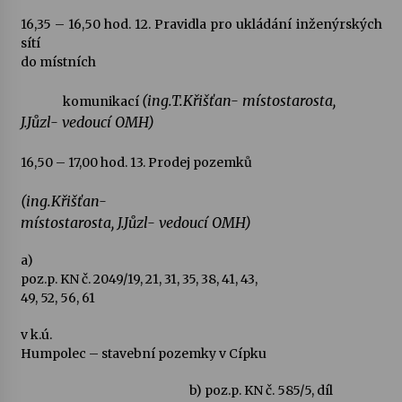
16,35 – 16,50 hod.
12.
Pravidla pro ukládání inženýrských
sítí
do místních
(ing.T.Křišťan- místostarosta,
komunikací
J.Jůzl- vedoucí OMH)
16,50 – 17,00 hod.
13. Prodej pozemků
(ing.Křišťan-
místostarosta, J.Jůzl- vedoucí OMH)
a)
poz.p. KN č. 2049/19, 21, 31, 35, 38, 41, 43,
49, 52, 56, 61
v k.ú.
Humpolec – stavební pozemky v Cípku
b) poz.p. KN č. 585/5, díl