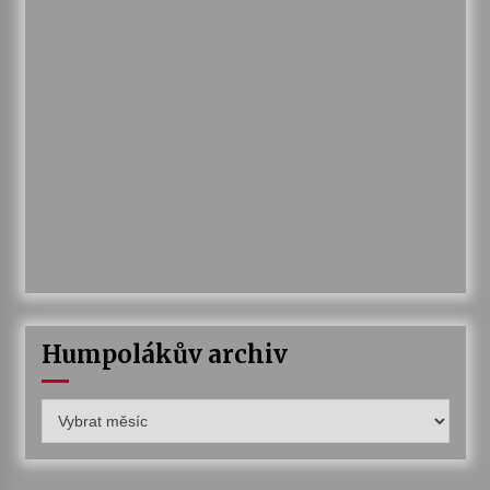
Humpolákův archiv
Humpolákův
archiv