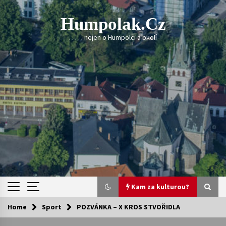
Skip
to
Humpolak.cz
content
. . . . . nejen o Humpolci a okolí
Kam za kulturou?
Home
Sport
POZVÁNKA – X KROS STVOŘIDLA
Kam za kulturou?