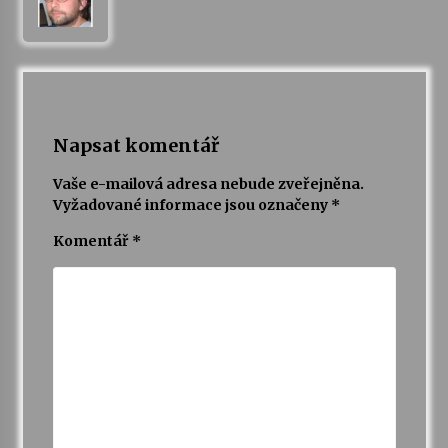
Varhanní recitál Michala Novenka v Klášteře
Želiv
3. 7. 2026
Petr Adamec – Malovaný svět
Napsat komentář
30. 6. 2026
Vaše e-mailová adresa nebude zveřejněna.
Vyžadované informace jsou označeny
*
Komentář
*