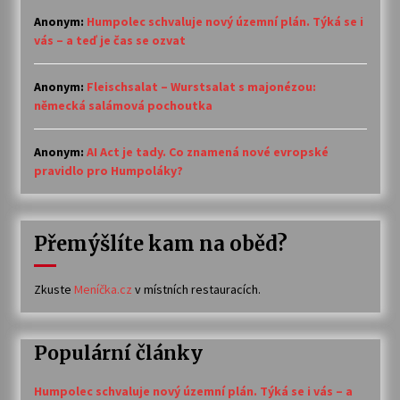
Anonym
:
Humpolec schvaluje nový územní plán. Týká se i
vás – a teď je čas se ozvat
Anonym
:
Fleischsalat – Wurstsalat s majonézou:
německá salámová pochoutka
Anonym
:
AI Act je tady. Co znamená nové evropské
pravidlo pro Humpoláky?
Přemýšlíte kam na oběd?
Zkuste
Meníčka.cz
v místních restauracích.
Populární články
Humpolec schvaluje nový územní plán. Týká se i vás – a