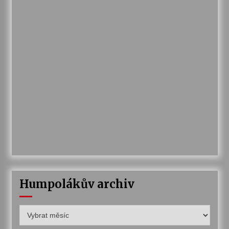
Humpolákův archiv
Humpolákův
archiv