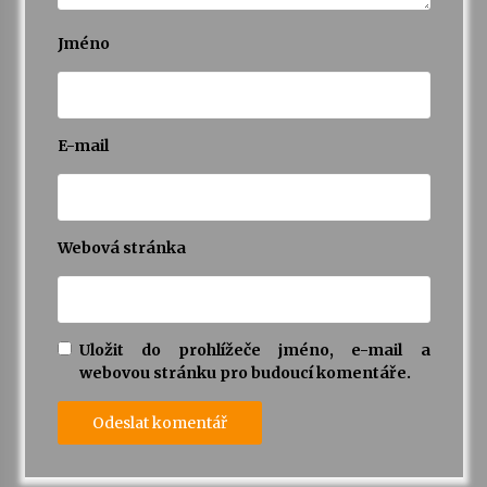
Jméno
E-mail
Webová stránka
Uložit do prohlížeče jméno, e-mail a
webovou stránku pro budoucí komentáře.