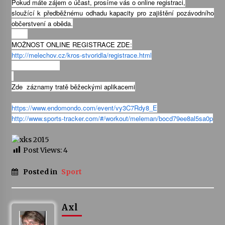
Pokud máte zájem o účast, prosíme vás o online registraci,
sloužící k předběžnému odhadu kapacity pro zajištění pozávodního
Votavžatský ploty
občerstvení a oběda.
23. 7. 2026
MOŽNOST ONLINE REGISTRACE ZDE:
http://melechov.cz/kros-stvoridla/registrace.html
Letní koncerty ve Stromovce: Rufus Miller
22. 7. 2026
Zde záznamy tratě běžeckými aplikacemi
https://www.endomondo.com/event/vy3C7Rdy8_E
Vysočinka
http://www.sports-tracker.com/#/workout/meleman/bocd79ee8al5sa0p
17. 7. 2026
Post Views:
4
Ozvěny prázdnin
14. 7. 2026
Posted in
Sport
Za kulturou kousek za Humpolec. V Želivě ožije
Axl
odkaz Josefa Čapka
13. 7. 2026