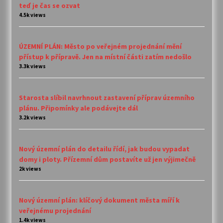
teď je čas se ozvat
4.5k views
ÚZEMNÍ PLÁN: Město po veřejném projednání mění
přístup k přípravě. Jen na místní části zatím nedošlo
3.3k views
Starosta slíbil navrhnout zastavení příprav územního
plánu. Připomínky ale podávejte dál
3.2k views
Nový územní plán do detailu řídí, jak budou vypadat
domy i ploty. Přízemní dům postavíte už jen výjimečně
2k views
Nový územní plán: klíčový dokument města míří k
veřejnému projednání
1.4k views