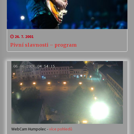
26. 7. 2001
Pivní slavnosti – program
WebCam Humpolec -
více pohledů