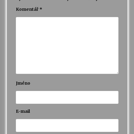
Komentář
*
Varhanní recitál Michala Novenka v Klášteře
Želiv
3. 7. 2026
Petr Adamec – Malovaný svět
30. 6. 2026
Jméno
E-mail