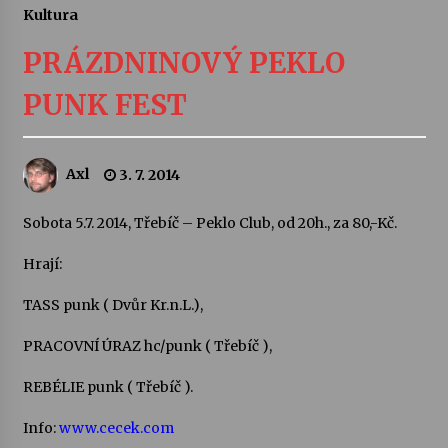
Kultura
Letní koncerty ve Stromovce: Ars Camerata a
Sukuba Ensemble
PRÁZDNINOVÝ PEKLO
4. 8. 2026
PUNK FEST
Vernisáž výstavy Josefíny Duškové: Stávám se
kapkou
30. 7. 2026
Axl
3. 7. 2014
Veselí muzikanti
Sobota 5.7. 2014, Třebíč – Peklo Club, od 20h., za 80,-Kč.
30. 7. 2026
Hrají:
TASS punk ( Dvůr Kr.n.L.),
Pozvánka na integrační festival Quijotova
šedesátka: 28. 7.–1. 8. 2026
PRACOVNÍ ÚRAZ hc/punk ( Třebíč ),
28. 7. 2026
REBÉLIE punk ( Třebíč ).
Letní koncerty ve Stromovce: Kolchoz a
Jenakaši
Info:
www.cecek.com
28. 7. 2026