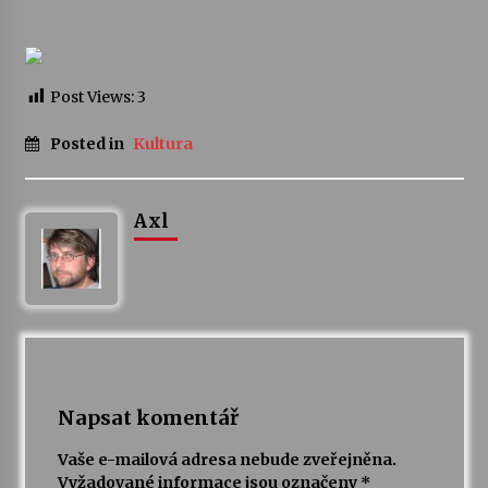
Votavžatský ploty
23. 7. 2026
Post Views:
3
Posted in
Kultura
Letní koncerty ve Stromovce: Rufus Miller
22. 7. 2026
Axl
Vysočinka
17. 7. 2026
Ozvěny prázdnin
14. 7. 2026
Napsat komentář
Za kulturou kousek za Humpolec. V Želivě ožije
Vaše e-mailová adresa nebude zveřejněna.
odkaz Josefa Čapka
Vyžadované informace jsou označeny
*
13. 7. 2026