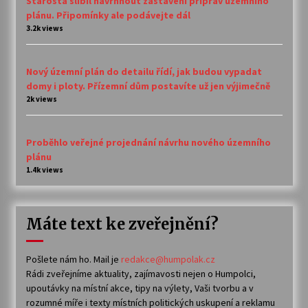
Starosta slíbil navrhnout zastavení příprav územního
plánu. Připomínky ale podávejte dál
3.2k views
Nový územní plán do detailu řídí, jak budou vypadat
domy i ploty. Přízemní dům postavíte už jen výjimečně
2k views
Proběhlo veřejné projednání návrhu nového územního
plánu
1.4k views
Máte text ke zveřejnění?
Pošlete nám ho. Mail je
redakce@humpolak.cz
Rádi zveřejníme aktuality, zajímavosti nejen o Humpolci,
upoutávky na místní akce, tipy na výlety, Vaši tvorbu a v
rozumné míře i texty místních politických uskupení a reklamu