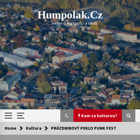
Skip
to
Humpolak.cz
content
. . . . . nejen o Humpolci a okolí
Kam za kulturou?
Home
Kultura
PRÁZDNINOVÝ PEKLO PUNK FEST
Kam za kulturou?