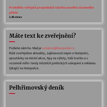
Proběhlo veřejné projednání návrhu nového územního
plánu
1.4k views
Máte text ke zveřejnění?
Pošlete nám ho. Mail je
redakce@humpolak.cz
Rádi zveřejníme aktuality, zajímavosti nejen o Humpolci,
upoutávky na místní akce, tipy na výlety, Vaši tvorbu a v
rozumné míře i texty místních politických uskupení a reklamu
týkající se Humpolce.
Pelhřimovský deník