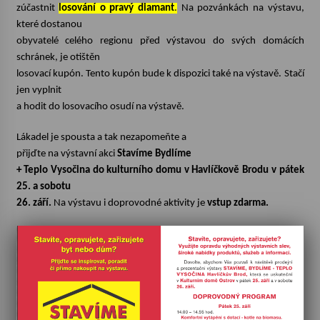
zúčastnit
losování o pravý diamant
.
Na pozvánkách na výstavu,
které dostanou
obyvatelé celého regionu před výstavou do svých domácích
schránek, je otištěn
losovací kupón. Tento kupón bude k dispozici také na výstavě. Stačí
jen vyplnit
a hodit do losovacího osudí na výstavě.
Lákadel je spousta a tak nezapomeňte a
přijďte na výstavní akci
Stavíme Bydlíme
+ Teplo Vysočina do kulturního domu v Havlíčkově Brodu v pátek
25. a sobotu
26. září.
Na výstavu i doprovodné aktivity je
vstup zdarma.