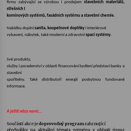
firmy zabývající se výrobou i prodejem
stavebních materiálů,
střešních i
komínových systémů, fasádních systému a stavební chemie.
Nabídku doplní
sanita, koupelnové doplňky
i interiérové
vybavení, nábytek, také moderní a zdravotní
spací systémy
.
Své produkty,
služby i poradenství v oblasti financování bydlení představí banky a
stavební
spořitelny. Také distributoři energií poskytnou fundované
informace.
A ještě něco navíc…
Součástí akce je
doprovodný program
zahrnující
přednášky na aktuální témata zejména z oblasti úspor