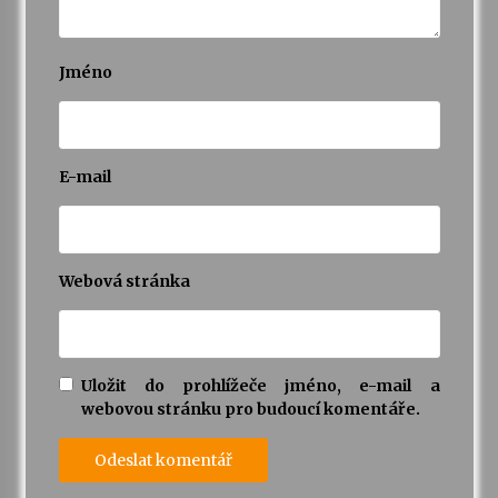
Jméno
E-mail
Webová stránka
Uložit do prohlížeče jméno, e-mail a
webovou stránku pro budoucí komentáře.