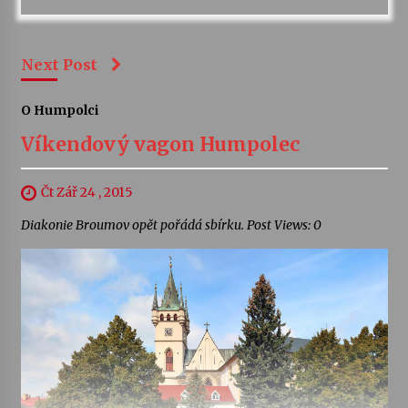
Next Post
O Humpolci
Víkendový vagon Humpolec
Čt Zář 24 , 2015
Diakonie Broumov opět pořádá sbírku. Post Views: 0