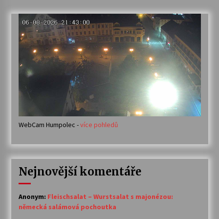
WebCam Humpolec -
více pohledů
Nejnovější komentáře
Anonym
:
Fleischsalat – Wurstsalat s majonézou:
německá salámová pochoutka