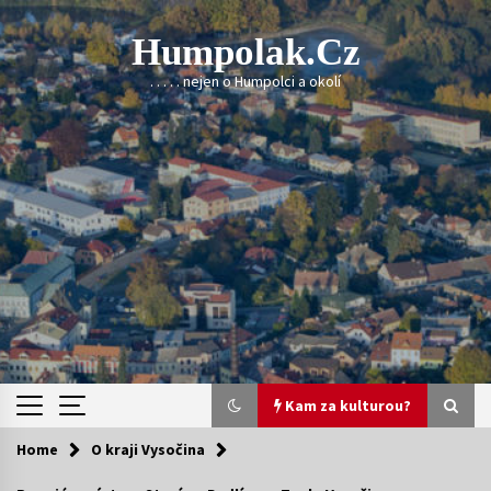
Skip
to
Humpolak.cz
content
. . . . . nejen o Humpolci a okolí
Kam za kulturou?
Home
O kraji Vysočina
Kam za kulturou?