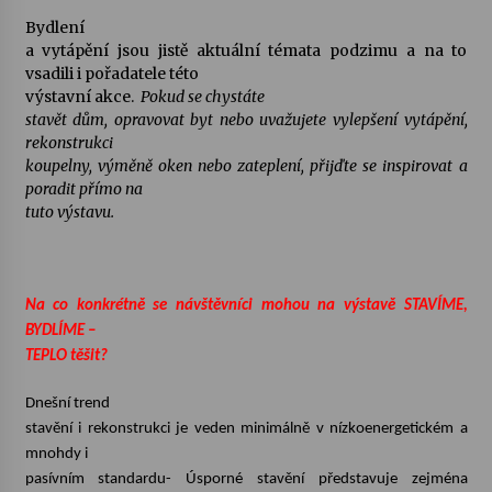
Bydlení
Votavžatský ploty
a vytápění jsou jistě aktuální témata podzimu a na to
23. 7. 2026
vsadili i pořadatele této
výstavní akce.
Pokud se chystáte
stavět dům, opravovat byt nebo uvažujete vylepšení vytápění,
rekonstrukci
Letní koncerty ve Stromovce: Rufus Miller
koupelny, výměně oken nebo zateplení, přijďte se inspirovat a
22. 7. 2026
poradit přímo na
tuto výstavu.
Vysočinka
17. 7. 2026
Na co konkrétně se návštěvníci mohou na výstavě STAVÍME,
BYDLÍME –
Ozvěny prázdnin
TEPLO těšit?
14. 7. 2026
Dnešní trend
stavění i rekonstrukci je veden minimálně v nízkoenergetickém a
Za kulturou kousek za Humpolec. V Želivě ožije
mnohdy i
odkaz Josefa Čapka
pasívním standardu- Úsporné stavění představuje zejména
13. 7. 2026