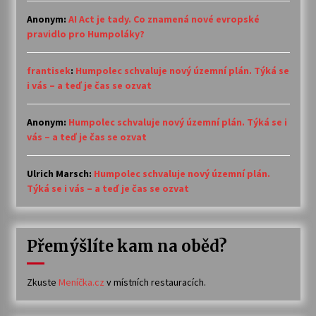
Anonym
:
AI Act je tady. Co znamená nové evropské
pravidlo pro Humpoláky?
frantisek
:
Humpolec schvaluje nový územní plán. Týká se
i vás – a teď je čas se ozvat
Anonym
:
Humpolec schvaluje nový územní plán. Týká se i
vás – a teď je čas se ozvat
Ulrich Marsch
:
Humpolec schvaluje nový územní plán.
Týká se i vás – a teď je čas se ozvat
Přemýšlíte kam na oběd?
Zkuste
Meníčka.cz
v místních restauracích.