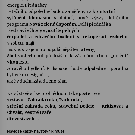
energie. Přednášky
pátečního odpoledne budou zaměřeny na
komfortní
vytápění biomasou
s dotací, nové výzvy dotačního
programu
Nová zelená úsporám.
Další přednáška
představí výhody
využití tepelných
čerpadel a zdravého bydlení s rekuperací vzduchu
.
V sobotu mají
možnost zájemci o populárnější téma
Feng
Shui
vyslechnout přednášku k zásadám tohoto „umění“
v kontextu
zdravého bydlení. K dispozici bude odpoledne i poradna
bytového designéra,
také v duchu zásad Feng Shui.
Na výstavě si lze prohlédnout také posterové
výstavy –
Zahrada roku, Park roku,
Střešní zahrada roku, Stavební policie – Kritizovat a
Chválit, Pestré tváře
dřevostaveb …
Navíc se každý návštěvník může