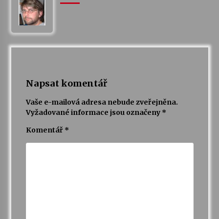
Napsat komentář
Vaše e-mailová adresa nebude zveřejněna.
Vyžadované informace jsou označeny
*
Komentář
*