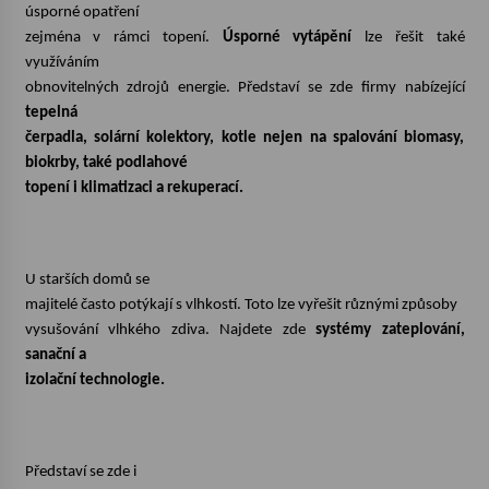
úsporné opatření
zejména v rámci topení.
Úsporné vytápění
lze řešit také
Varhanní recitál Michala Novenka v Klášteře
využíváním
Želiv
obnovitelných zdrojů energie. Představí se zde firmy nabízející
3. 7. 2026
tepelná
čerpadla, solární kolektory, kotle nejen na spalování biomasy,
Petr Adamec – Malovaný svět
biokrby, také podlahové
30. 6. 2026
topení i klimatizaci a rekuperací.
U starších domů se
majitelé často potýkají s vlhkostí. Toto lze vyřešit různými způsoby
vysušování vlhkého zdiva. Najdete zde
systémy zateplování,
sanační a
izolační technologie.
Představí se zde i