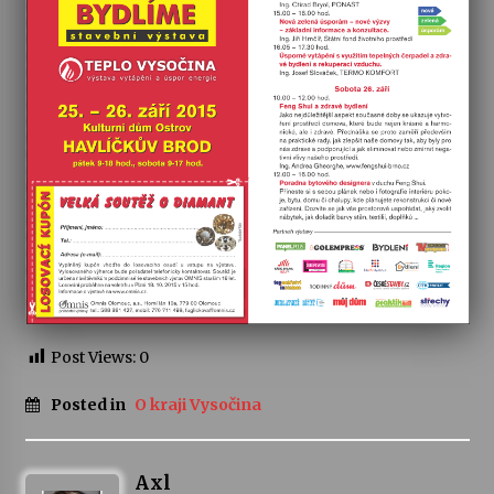
Post Views:
0
Posted in
O kraji Vysočina
Axl