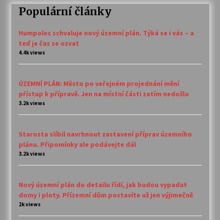
Populární články
Humpolec schvaluje nový územní plán. Týká se i vás – a
teď je čas se ozvat
4.4k views
ÚZEMNÍ PLÁN: Město po veřejném projednání mění
přístup k přípravě. Jen na místní části zatím nedošlo
3.2k views
Starosta slíbil navrhnout zastavení příprav územního
plánu. Připomínky ale podávejte dál
3.2k views
Nový územní plán do detailu řídí, jak budou vypadat
domy i ploty. Přízemní dům postavíte už jen výjimečně
2k views