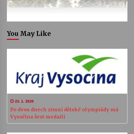
You May Like
22. 1. 2020
Po dvou dnech zimní dětské olympiády má
Vysočina šest medailí