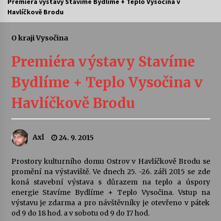
Premiéra výstavy Stavíme Bydlíme + Teplo Vysočina v
Havlíčkově Brodu
Letní koncerty ve Stromovce: Ars Camerata a
Sukuba Ensemble
4. 8. 2026
O kraji Vysočina
Premiéra výstavy Stavíme
Vernisáž výstavy Josefíny Duškové: Stávám se
kapkou
Bydlíme + Teplo Vysočina v
30. 7. 2026
Havlíčkově Brodu
Veselí muzikanti
30. 7. 2026
Axl
24. 9. 2015
Pozvánka na integrační festival Quijotova
šedesátka: 28. 7.–1. 8. 2026
Prostory kulturního domu Ostrov v Havlíčkově Brodu se
28. 7. 2026
promění na výstaviště. Ve dnech 25. -26. záři 2015 se zde
koná stavební výstava s důrazem na teplo a úspory
energie Stavíme Bydlíme + Teplo Vysočina. Vstup na
Letní koncerty ve Stromovce: Kolchoz a
výstavu je zdarma a pro návštěvníky je otevřeno v pátek
Jenakaši
od 9 do 18 hod. a v sobotu od 9 do 17 hod.
28. 7. 2026