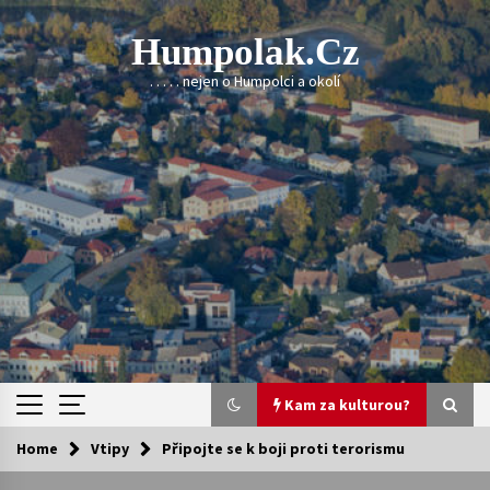
Skip
to
Humpolak.cz
content
. . . . . nejen o Humpolci a okolí
Kam za kulturou?
Home
Vtipy
Připojte se k boji proti terorismu
Kam za kulturou?