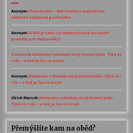
Anonym
:
Fleischsalat – Wurstsalat s majonézou:
německá salámová pochoutka
Anonym
:
AI Act je tady. Co znamená nové evropské
pravidlo pro Humpoláky?
frantisek
:
Humpolec schvaluje nový územní plán. Týká se
i vás – a teď je čas se ozvat
Anonym
:
Humpolec schvaluje nový územní plán. Týká se i
vás – a teď je čas se ozvat
Ulrich Marsch
:
Humpolec schvaluje nový územní plán.
Týká se i vás – a teď je čas se ozvat
Přemýšlíte kam na oběd?