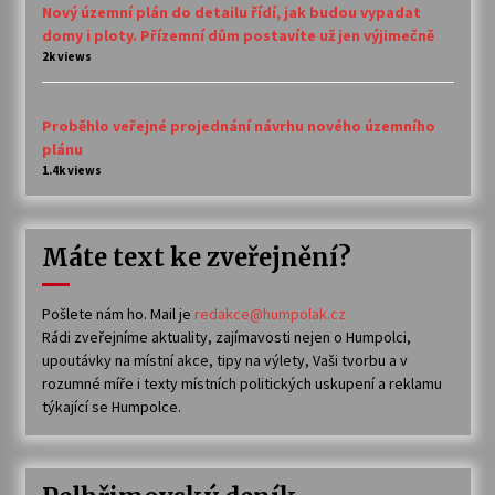
Nový územní plán do detailu řídí, jak budou vypadat
domy i ploty. Přízemní dům postavíte už jen výjimečně
2k views
Proběhlo veřejné projednání návrhu nového územního
plánu
1.4k views
Máte text ke zveřejnění?
Pošlete nám ho. Mail je
redakce@humpolak.cz
Rádi zveřejníme aktuality, zajímavosti nejen o Humpolci,
upoutávky na místní akce, tipy na výlety, Vaši tvorbu a v
rozumné míře i texty místních politických uskupení a reklamu
týkající se Humpolce.