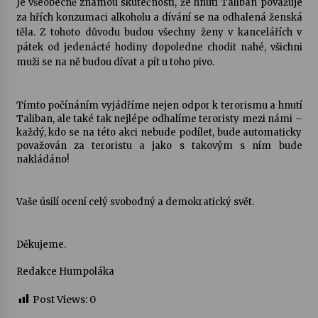
Je všeobecně známou skutečností, že hnutí Taliban považuje
za hřích konzumaci alkoholu a dívání se na odhalená ženská
Votavžatský ploty
těla. Z tohoto důvodu budou všechny ženy v kancelářích v
23. 7. 2026
pátek od jedenácté hodiny dopoledne chodit nahé, všichni
muži se na ně budou dívat a pít u toho pivo.
Letní koncerty ve Stromovce: Rufus Miller
Tímto počínáním vyjádříme nejen odpor k terorismu a hnutí
22. 7. 2026
Taliban, ale také tak nejlépe odhalíme teroristy mezi námi –
každý, kdo se na této akci nebude podílet, bude automaticky
považován za teroristu a jako s takovým s ním bude
nakládáno!
Vysočinka
17. 7. 2026
Vaše úsilí ocení celý svobodný a demokratický svět.
Ozvěny prázdnin
14. 7. 2026
Děkujeme.
Redakce Humpoláka
Za kulturou kousek za Humpolec. V Želivě ožije
Post Views:
0
odkaz Josefa Čapka
13. 7. 2026