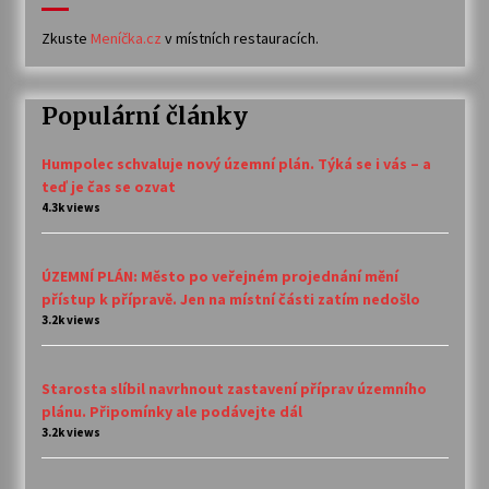
Zkuste
Meníčka.cz
v místních restauracích.
Populární články
Humpolec schvaluje nový územní plán. Týká se i vás – a
teď je čas se ozvat
4.3k views
ÚZEMNÍ PLÁN: Město po veřejném projednání mění
přístup k přípravě. Jen na místní části zatím nedošlo
3.2k views
Starosta slíbil navrhnout zastavení příprav územního
plánu. Připomínky ale podávejte dál
3.2k views