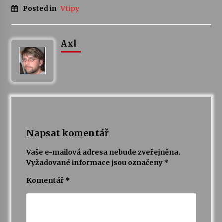
Posted in
Vtipy
Varhanní recitál Michala Novenka v Klášteře
Želiv
Axl
3. 7. 2026
Petr Adamec – Malovaný svět
30. 6. 2026
Napsat komentář
Vaše e-mailová adresa nebude zveřejněna.
Vyžadované informace jsou označeny
*
Komentář
*