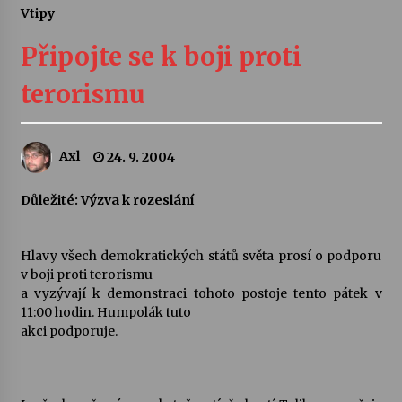
Vtipy
Letní koncerty ve Stromovce: Ars Camerata a
Sukuba Ensemble
Připojte se k boji proti
4. 8. 2026
terorismu
Vernisáž výstavy Josefíny Duškové: Stávám se
kapkou
30. 7. 2026
Axl
24. 9. 2004
Veselí muzikanti
Důležité: Výzva k rozeslání
30. 7. 2026
Hlavy všech demokratických států světa prosí o podporu
v boji proti terorismu
Pozvánka na integrační festival Quijotova
šedesátka: 28. 7.–1. 8. 2026
a vyzývají k demonstraci tohoto postoje tento pátek v
28. 7. 2026
11:00 hodin. Humpolák tuto
akci podporuje.
Letní koncerty ve Stromovce: Kolchoz a
Jenakaši
28. 7. 2026