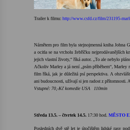
Trailer k filmu:
http://www.csfd.cz/film/231195-marl
Námětem pro film byla stejnojmenná kniha Johna Gr
a ocitla se na vrcholu žebříčku nejprodávanějších kn
jejich vlastní životy,“ říká autor. „To ale nebylo plá
Ačkoliv Marley a já není „psím příběhem“, Marley r
film říká, jak je důležitá psí perspektiva. A obzvlá
ani budoucnosti, užívají si jen radost z přítomnosti. 
Vstupné: 70,-Kč komedie USA 110min
Středa 13.5. – čtvrtek 14.5.
17:30
hod.
MĚSTO
Posledních dvě stě let je útočištěm lidské rasy p