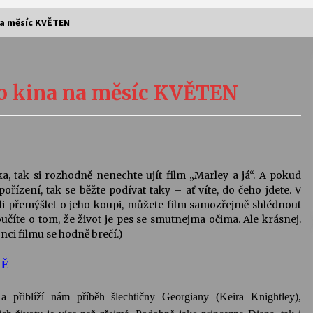
a měsíc KVĚTEN
Vernisáž výstavy Josefíny Duškové:
Stávám se kapkou
 kina na měsíc KVĚTEN
30. 7. 2026
Letní koncerty ve Stromovce:
Kolchoz a Jenakaši
28. 7. 2026
a, tak si rozhodně nenechte ujít film „Marley a já“. A pokud
ořízení, tak se běžte podívat taky – ať víte, do čeho jdete. V
s
Vysočinka
ali přemýšlet o jeho koupi, můžete film samozřejmě shlédnout
17. 7. 2026
učíte o tom, že život je pes se smutnejma očima. Ale krásnej.
ci filmu se hodně brečí.)
NĚ
V
Varhanní recitál Michala Novenka v
Klášteře Želiv
3. 7. 2026
a přiblíží nám příběh šlechtičny
Georgiany
(
Keira
Knightley
),