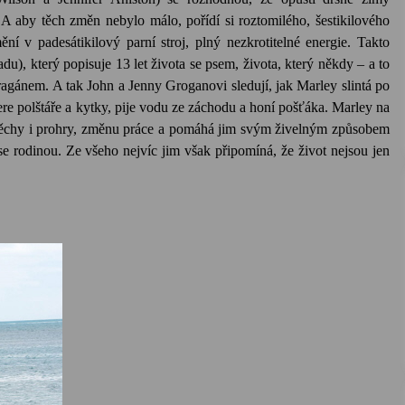
A aby těch změn nebylo málo, pořídí si roztomilého, šestikilového
í v padesátikilový parní stroj, plný nezkrotitelné energie. Takto
du), který popisuje 13 let života se psem, života, který někdy – a to
ragánem. A tak John a Jenny Groganovi sledují, jak Marley slintá po
re polštáře a kytky, pije vodu ze záchodu a honí pošťáka. Marley na
úspěchy i prohry, změnu práce a pomáhá jim svým živelným způsobem
se rodinou. Ze všeho nejvíc jim však připomíná, že život nejsou jen