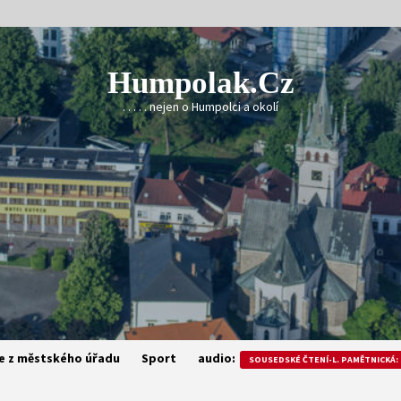
Humpolak.cz
. . . . . nejen o Humpolci a okolí
e z městského úřadu
Sport
audio:
SOUSEDSKÉ ČTENÍ-L. PAMĚTNICKÁ: 