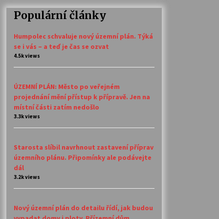
Populární články
Humpolec schvaluje nový územní plán. Týká
se i vás – a teď je čas se ozvat
4.5k views
ÚZEMNÍ PLÁN: Město po veřejném
projednání mění přístup k přípravě. Jen na
místní části zatím nedošlo
3.3k views
Starosta slíbil navrhnout zastavení příprav
územního plánu. Připomínky ale podávejte
dál
3.2k views
Nový územní plán do detailu řídí, jak budou
vypadat domy i ploty. Přízemní dům