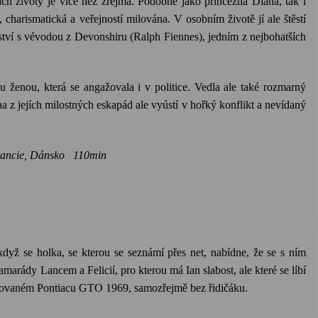
ich životy je více než zřejmá. Podobně jako princezna Diana, tak i
í, charismatická a veřejností milována. V osobním životě jí ale štěstí
ství s vévodou z
Devonshiru
(
Ralph
Fiennes
), jedním z nejbohatších
 ženou, která se angažovala i v politice. Vedla ale také rozmarný
dna z jejích milostných eskapád ale vyústí v hořký konflikt a nevídaný
 Francie, Dánsko 110min
 když se holka, se kterou se seznámí přes
net
, nabídne, že se s ním
 kamarády
Lancem
a
Felicií
, pro kterou má
Ian
slabost, ale které se líbí
ilovaném
Pontiacu
GTO 1969, samozřejmě bez řidičáku.