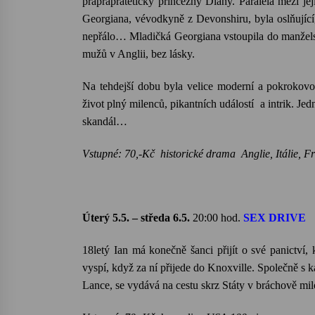
praprapratetičky
princezny Diany. Paralela mezi jej
Georgiana
, vévodkyně z
Devonshiru
, byla oslňujíc
nepřálo… Mladičká
Georgiana
vstoupila do manžel
mužů v Anglii, bez lásky.
Na tehdejší dobu byla velice moderní a pokrokovou
život plný milenců, pikantních událostí a intrik. Je
skandál…
Vstupné: 70,-Kč historické drama Anglie, Itálie,
Úterý 5.5. – středa 6.5.
20:00
hod.
SEX DRIVE
18letý
Ian
má konečně šanci přijít o své panictví,
vyspí, když za ní přijede do
Knoxville
. Společně s
Lance
, se vydává na cestu skrz Státy v bráchově m