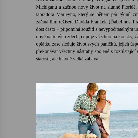
Michiganu a začnou nový život na slunné Floridě. 
labradora Marleyho, který se během pár týdnů změn
začíná film režiséra Davida Frankela (Ďábel nosí Pra
dost často – připomíná soužití s nevypočitatelným u
nově natřených zdech, cupuje všechno na kousky, že
oplátku zase sleduje život svých páníčků, jejich 
překonávat všechny nástrahy spojené s rozrůstající 
starosti, ale hlavně velká zábava.