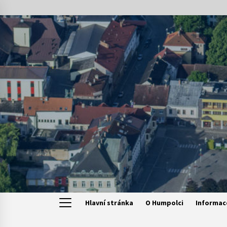
Skip
to
content
Hlavní stránka
O Humpolci
Informac