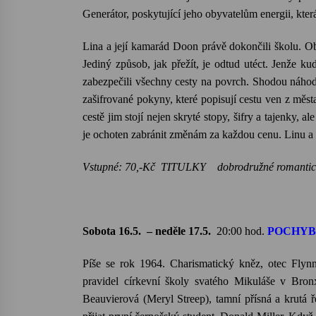
Generátor, poskytující jeho obyvatelům energii, která
Lina a její kamarád
Doon
právě dokončili školu. O
Jediný způsob, jak přežít, je odtud utéct. Jenže 
zabezpečili všechny cesty na povrch. Shodou náho
zašifrované pokyny, které popisují cestu ven z měst
cestě jim stojí nejen skryté stopy, šifry a tajenky
je ochoten zabránit změnám za každou cenu. Linu a
Vstupné: 70,-Kč
TITULKY dobrodružné romantic
Sobota 16.5. – neděle 17.5.
20:00
hod.
POCHY
Píše se rok 1964. Charismatický kněz, otec
Flyn
pravidel církevní školy svatého Mikuláše v Bron
Beauvierová
(
Meryl
Streep
), tamní přísná a krutá