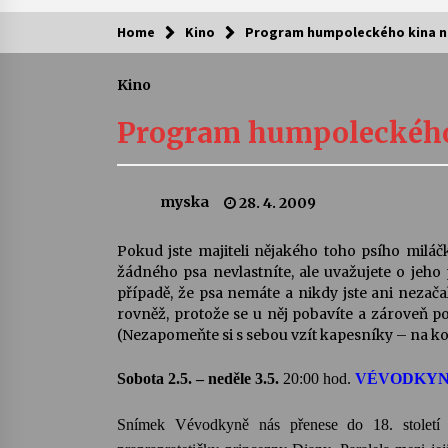
Home
Kino
Program humpoleckého kina n
Kam za kulturou?
Kino
Letní koncerty ve Stromovce: Ars
Camerata a Sukuba Ensemble
Program humpoleckého
4. 8. 2026
Pozvánka na integrační festival
myska
28. 4. 2009
Quijotova šedesátka: 28. 7.–1. 8.
2026
28. 7. 2026
Pokud jste majiteli nějakého toho psího miláčk
žádného psa nevlastníte, ale uvažujete o jeho p
Letní koncerty ve Stromovce: Rufu
případě, že psa nemáte a nikdy jste ani nezač
Miller
rovněž, protože se u něj pobavíte a zároveň po
22. 7. 2026
(Nezapomeňte si s sebou vzít kapesníky – na kon
Sobota 2.5. – neděle 3.5.
20:00
hod.
VÉVODKY
Za kulturou kousek za Humpolec. 
Želivě ožije odkaz Josefa Čapka
13. 7. 2026
Snímek Vévodkyně nás přenese do 18. století 