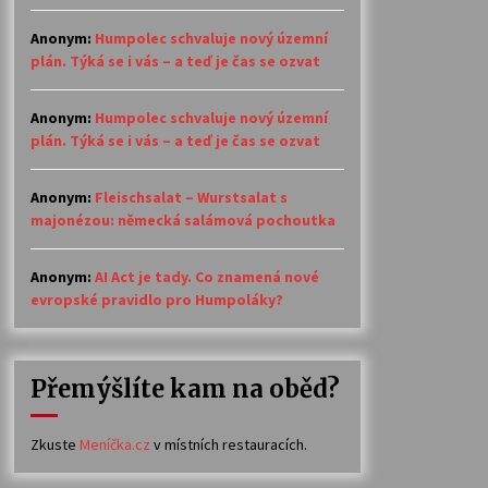
Anonym
:
Humpolec schvaluje nový územní
plán. Týká se i vás – a teď je čas se ozvat
Anonym
:
Humpolec schvaluje nový územní
plán. Týká se i vás – a teď je čas se ozvat
Anonym
:
Fleischsalat – Wurstsalat s
majonézou: německá salámová pochoutka
Anonym
:
AI Act je tady. Co znamená nové
evropské pravidlo pro Humpoláky?
Přemýšlíte kam na oběd?
Zkuste
Meníčka.cz
v místních restauracích.