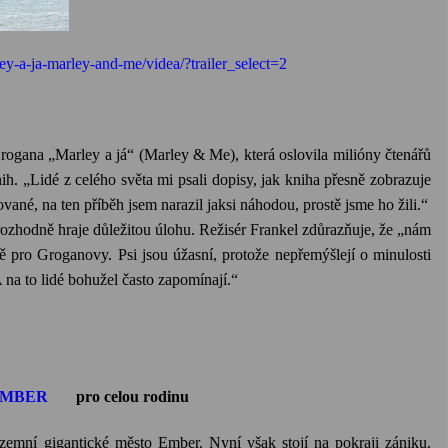
ey-a-ja-marley-and-me/videa/?trailer_select=2
ogana „Marley a já“ (Marley & Me), která oslovila milióny čtenářů
ih. „Lidé z celého světa mi psali dopisy, jak kniha přesně zobrazuje
nované, na ten příběh jsem narazil jaksi náhodou, prostě jsme ho žili.“
ozhodně hraje důležitou úlohu. Režisér Frankel zdůrazňuje, že „nám
ště pro Groganovy. Psi jsou úžasní, protože nepřemýšlejí o minulosti
A na to lidé bohužel často zapomínají.“
 EMBER
pro celou rodinu
odzemní gigantické město
Ember
. Nyní však stojí na pokraji zániku.