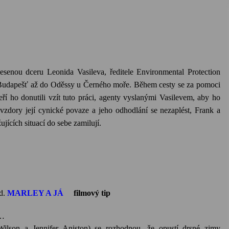
unesenou dceru
Leonida
Vasileva
, ředitele
Environmental
Protection
a Budapešť až do
Oděssy
u Černého moře.
Během cesty se za pomoci
ří ho donutili vzít tuto práci, agenty vyslanými
Vasilevem
, aby ho
avzdory její cynické povaze a jeho odhodlání se nezaplést, Frank a
jících situací do sebe zamilují.
d.
MARLEY A JÁ
filmový tip
y…
son a Jennifer Aniston) se rozhodnou, že opustí drsné zimy