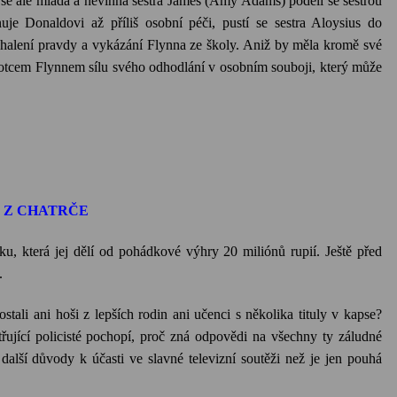
 se ale mladá a nevinná sestra
James
(
Amy
Adams
) podělí se sestrou
je Donaldovi až příliš osobní péči, pustí se sestra
Aloysius
do
dhalení pravdy a vykázání
Flynna
ze školy. Aniž by měla kromě své
s otcem
Flynnem
sílu svého odhodlání v osobním souboji, který může
 Z CHATRČE
u, která jej dělí od pohádkové výhry 20 miliónů rupií. Ještě před
.
stali ani hoši z lepších rodin ani učenci s několika tituly v kapse?
třující policisté pochopí, proč zná odpovědi na všechny ty záludné
další důvody k účasti ve slavné televizní soutěži než je jen pouhá