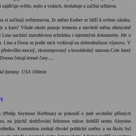
 zajišťuje světlo, teplo a vzduch, dosluhuje a začíná selhávat.
ba si začínají uvědomovat, že město
Ember
se blíží k svému zániku.
kudy a kam? Všude okolo panuje temnota a stavitelé města důmyslně
d Lina nachází starodávnou schránku s tajemnými dokumenty. Jde o
a. Lina a
Doon
se podle nich vydávají na dobrodružnou výpravu. V
, ale především mocný, zkorumpovaný a bezohledný starosta
Cole
který
Doona
čekají temné časy….
ké fantasy USA 100min
BY
n
(
Philip
Seymour
Hoffman) se pokouší o jisté uvolnění přísných
xu, na jejichž dodržování železnou rukou dohlíží sestra
Aloysius
 ředitelka. Komunitou zmítají divoké politické změny a na školu byl