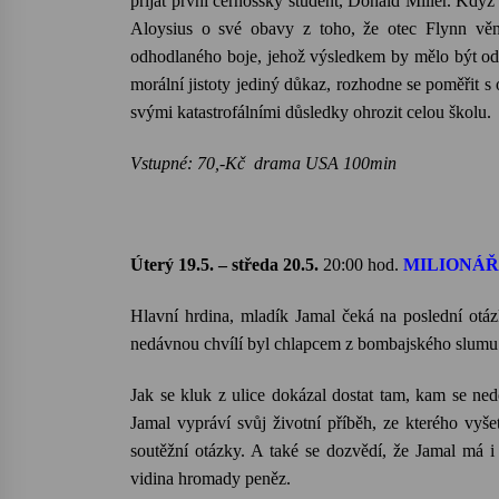
přijat první černošský student, Donald Miller. Když
Aloysius
o své obavy z toho, že otec
Flynn
věnu
odhodlaného boje, jehož výsledkem by mělo být o
morální jistoty jediný důkaz, rozhodne se poměřit 
svými katastrofálními důsledky ohrozit celou školu.
Vstupné: 70,-Kč drama USA 100min
Úterý 19.5. – středa 20.5.
20:00
hod.
MILIONÁŘ
Hlavní hrdina, mladík
Jamal
čeká na poslední otázk
nedávnou chvílí byl chlapcem z bombajského slumu
Jak se kluk z ulice dokázal dostat tam, kam se nedo
Jamal
vypráví svůj životní příběh, ze kterého vyše
soutěžní otázky. A také se dozvědí, že
Jamal
má i 
vidina hromady peněz.