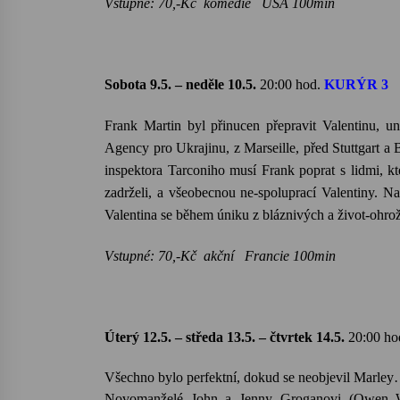
Vstupné: 70,-Kč komedie USA 100min
Sobota 9.5. – neděle 10.5.
20:00
hod.
KURÝR 3
Frank Martin byl přinucen přepravit Valentinu, 
Agency
pro Ukrajinu, z Marseille, před Stuttgart 
inspektora
Tarconiho
musí Frank poprat s lidmi, kte
zadrželi, a všeobecnou ne-spoluprací Valentiny. N
Valentina se během úniku z bláznivých a život-ohrožu
Vstupné: 70,-Kč akční Francie 100min
Úterý 12.5. – středa 13.5. – čtvrtek 14.5.
20:00
ho
Všechno bylo perfektní, dokud se neobjevil Marle
Novomanželé John a Jenny Groganovi (Owen Wil