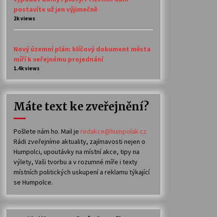
postavíte už jen výjimečně
2k views
Nový územní plán: klíčový dokument města
míří k veřejnému projednání
1.4k views
Máte text ke zveřejnění?
Pošlete nám ho. Mail je
redakce@humpolak.cz
Rádi zveřejníme aktuality, zajímavosti nejen o
Humpolci, upoutávky na místní akce, tipy na
výlety, Vaši tvorbu a v rozumné míře i texty
místních politických uskupení a reklamu týkající
se Humpolce.