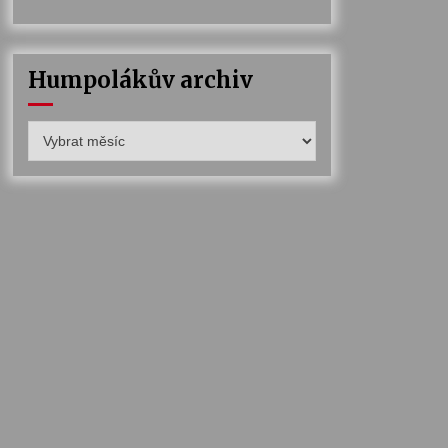
Humpolákův archiv
Humpolákův
archiv