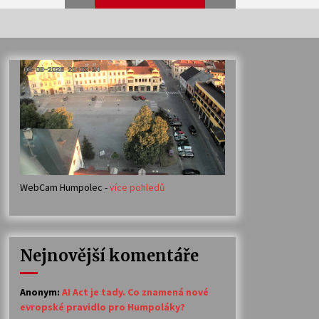
Veselí muzikanti
30. 7. 2026
Votavžatský ploty
23. 7. 2026
WebCam Humpolec -
více pohledů
Ozvěny prázdnin
14. 7. 2026
Nejnovější komentáře
Petr Adamec – Malovaný svět
30. 6. 2026
Anonym
:
AI Act je tady. Co znamená nové
evropské pravidlo pro Humpoláky?