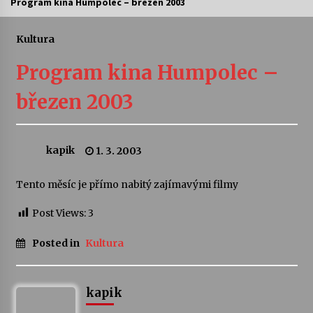
Program kina Humpolec – březen 2003
Letní koncerty ve Stromovce: Ars Camerata a
Sukuba Ensemble
Kultura
4. 8. 2026
Program kina Humpolec –
Vernisáž výstavy Josefíny Duškové: Stávám se
březen 2003
kapkou
30. 7. 2026
kapik
1. 3. 2003
Veselí muzikanti
30. 7. 2026
Tento měsíc je přímo nabitý zajímavými filmy
Post Views:
3
Pozvánka na integrační festival Quijotova
šedesátka: 28. 7.–1. 8. 2026
28. 7. 2026
Posted in
Kultura
Letní koncerty ve Stromovce: Kolchoz a
Jenakaši
kapik
28. 7. 2026