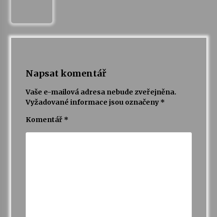
Votavžatský ploty
23. 7. 2026
Letní koncerty ve Stromovce: Rufus Miller
Napsat komentář
22. 7. 2026
Vaše e-mailová adresa nebude zveřejněna.
Vyžadované informace jsou označeny
*
Vysočinka
17. 7. 2026
Komentář
*
Ozvěny prázdnin
14. 7. 2026
Za kulturou kousek za Humpolec. V Želivě ožije
odkaz Josefa Čapka
13. 7. 2026