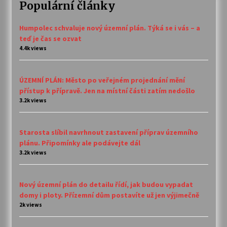
Populární články
Humpolec schvaluje nový územní plán. Týká se i vás – a
teď je čas se ozvat
4.4k views
ÚZEMNÍ PLÁN: Město po veřejném projednání mění
přístup k přípravě. Jen na místní části zatím nedošlo
3.2k views
Starosta slíbil navrhnout zastavení příprav územního
plánu. Připomínky ale podávejte dál
3.2k views
Nový územní plán do detailu řídí, jak budou vypadat
domy i ploty. Přízemní dům postavíte už jen výjimečně
2k views