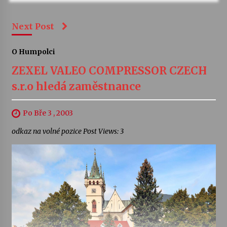
Next Post
O Humpolci
ZEXEL VALEO COMPRESSOR CZECH
s.r.o hledá zaměstnance
Po Bře 3 , 2003
odkaz na volné pozice Post Views: 3