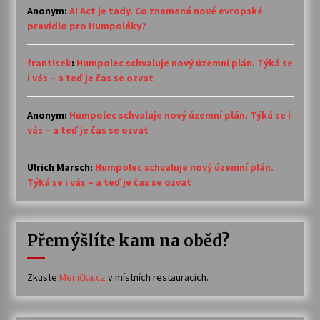
Anonym
:
AI Act je tady. Co znamená nové evropské
pravidlo pro Humpoláky?
frantisek
:
Humpolec schvaluje nový územní plán. Týká se
i vás – a teď je čas se ozvat
Anonym
:
Humpolec schvaluje nový územní plán. Týká se i
vás – a teď je čas se ozvat
Ulrich Marsch
:
Humpolec schvaluje nový územní plán.
Týká se i vás – a teď je čas se ozvat
Přemýšlíte kam na oběd?
Zkuste
Meníčka.cz
v místních restauracích.