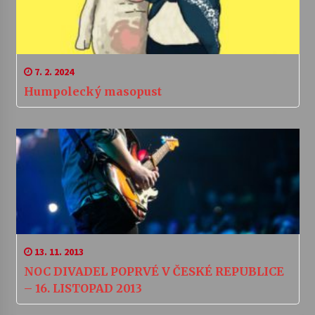
7. 2. 2024
Humpolecký masopust
13. 11. 2013
NOC DIVADEL POPRVÉ V ČESKÉ REPUBLICE
– 16. LISTOPAD 2013