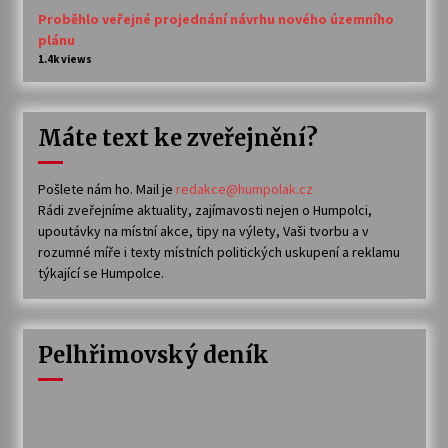
Proběhlo veřejné projednání návrhu nového územního
plánu
1.4k views
Máte text ke zveřejnění?
Pošlete nám ho. Mail je
redakce@humpolak.cz
Rádi zveřejníme aktuality, zajímavosti nejen o Humpolci,
upoutávky na místní akce, tipy na výlety, Vaši tvorbu a v
rozumné míře i texty místních politických uskupení a reklamu
týkající se Humpolce.
Pelhřimovský deník