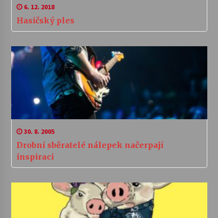
6. 12. 2018
Hasičský ples
30. 8. 2005
Drobní sběratelé nálepek načerpají
inspiraci