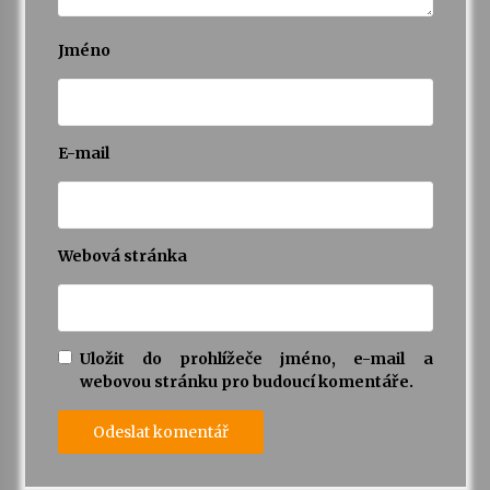
Jméno
Varhanní recitál Michala Novenka v Klášteře
Želiv
3. 7. 2026
E-mail
Petr Adamec – Malovaný svět
30. 6. 2026
Webová stránka
Uložit do prohlížeče jméno, e-mail a
webovou stránku pro budoucí komentáře.