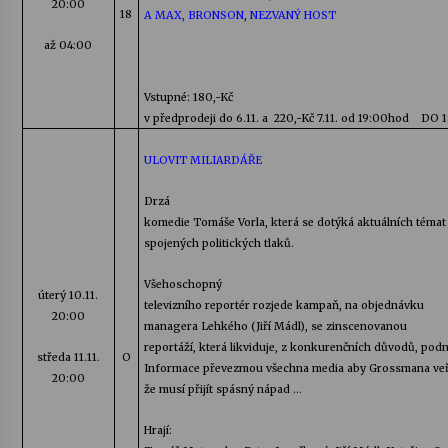
20:00
18
A MAX,
BRONSON
,
NEZVANÝ HOST
až 04:00
Varhanní recitál Michala Novenka v Klášteře
Želiv
3. 7. 2026
Vstupné: 180,-Kč
v předprodeji do
6.11
. a
220,-Kč 7.11. od 19:00hod
DO 1
Petr Adamec – Malovaný svět
30. 6. 2026
ULOVIT MILIARDÁŘE
Drzá
komedie Tomáše Vorla, která se dotýká aktuálních témat
spojených politických tlaků.
Všehoschopný
úterý
10.11.
televizního
reportér rozjede kampaň, na objednávku
20:00
managera Lehkého (Jiří
Mádl
), se zinscenovanou
reportáží, která likviduje, z konkurenčních důvodů, pod
středa
11.11.
O
Informace převezmou všechna
media aby
Grossmana
veř
20:00
že musí přijít spásný
nápad …
Hrají: