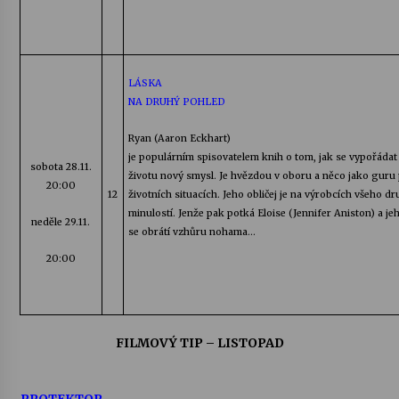
LÁSKA
NA DRUHÝ POHLED
Ryan
(
Aaron
Eckhart
)
je populárním spisovatelem knih o tom, jak se vypořádat 
sobota
28.11.
životu nový smysl. Je hvězdou v oboru a něco jako guru p
20:00
12
životních situacích. Jeho obličej je na výrobcích všeho d
minulostí. Jenže pak potká
Eloise
(
Jennifer
Aniston
) a je
neděle 29.11.
se obrátí vzhůru nohama…
20:00
FILMOVÝ TIP – LISTOPAD