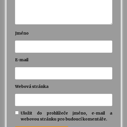
Jméno
E-mail
Webová stránka
Uložit do prohlížeče jméno, e-mail a
webovou stránku pro budoucí komentáře.