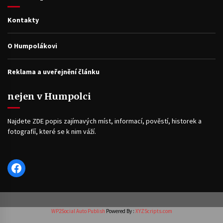
Kontakty
O Humpolákovi
Reklama a uveřejnění článku
nejen v Humpolci
Najdete ZDE popis zajímavých míst, informací, pověstí, historek a
fotografíí, které se k nim váží.
Facebook
WP2Social Auto Publish
Powered By :
XYZScripts.com