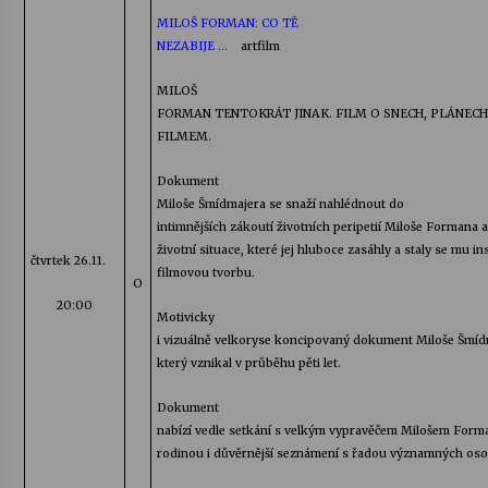
MILOŠ FORMAN: CO TĚ
NEZABIJE …
artfilm
MILOŠ
FORMAN TENTOKRÁT JINAK. FILM O SNECH, PLÁNECH
FILMEM.
Dokument
Miloše
Šmídmajera
se snaží nahlédnout do
intimnějších zákoutí životních peripetií Miloše Formana a
životní situace, které jej hluboce zasáhly a staly se mu in
čtvrtek 26.11.
filmovou tvorbu.
O
20:00
Motivicky
i vizuálně velkoryse koncipovaný dokument Miloše
Šmíd
který vznikal v průběhu pěti let.
Dokument
nabízí vedle setkání s velkým vypravěčem Milošem Forma
rodinou i důvěrnější seznámení s řadou významných oso