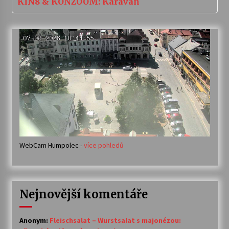
KIN8 & KONZOOM: Karavan
WebCam Humpolec -
více pohledů
Nejnovější komentáře
Anonym
:
Fleischsalat – Wurstsalat s majonézou: