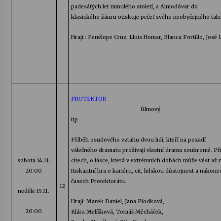
padesátých let minulého století, a
Almodóvar
do
klasického žánru otiskuje pečeť svého neobyčejného tale
Hrají :
Penélope
Cruz
,
Lluis
Homar,
Blanca
Portillo
,
José
L
PROTEKTOR
filmový
tip
Příběh osudového vztahu dvou lidí, kteří na pozadí
válečného dramatu prožívají vlastní drama soukromé. Př
sobota
14.11.
citech, o lásce, která v extrémních dobách může vést až
20:00
Riskantní hra o kariéru, cit, lidskou důstojnost a nakone
časech Protektorátu.
12
neděle 15.11.
Hrají: Marek Daniel, Jana
Plodková
,
20:00
Klára
Melíšková
, Tomáš
Měcháček
,