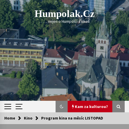
Skip
to
Humpolak.cz
content
. . . . . nejen o Humpolci a okolí
Kam za kulturou?
Home
Kino
Program kina na měsíc LISTOPAD
Kam za kulturou?