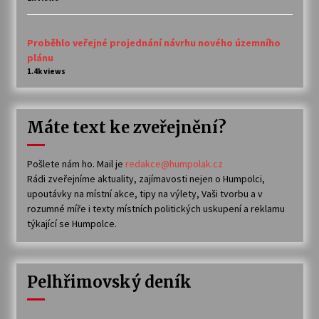
Proběhlo veřejné projednání návrhu nového územního
plánu
1.4k views
Máte text ke zveřejnění?
Pošlete nám ho. Mail je
redakce@humpolak.cz
Rádi zveřejníme aktuality, zajímavosti nejen o Humpolci,
upoutávky na místní akce, tipy na výlety, Vaši tvorbu a v
rozumné míře i texty místních politických uskupení a reklamu
týkající se Humpolce.
Pelhřimovský deník