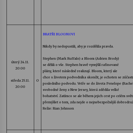
BRATŘI BLOOMOVI
Nikdy by nedopustili, aby je rozdělila pravda.
Stephen
(
Mark
Ruffalo
) a
Bloom
(Adrien Brody)
úterý
24.11.
se dělili o vše.
Stephen
hravě vymýšlí rafinované
20:00
plány, které následně realizují.
Bloom
, který ale
chce s životem podvodníka skončit, je ochoten se zúčast
středa
25.11.
O
posledního podvodu. Vetře se do života
Penelope
(
Rache
20:00
svobodné ženy z New
Jersey
, která zdědila velké
bohatství. Zatímco se ale během jejich cest po celém sv
přemýšlet o tom, zda nejde o nejnebezpečnější dobrodružst
Režie:
Rian
Johnson