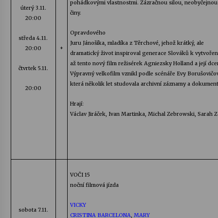
pohádkovými vlastnostmi. Zázračnou silou, neobyčejnou
úterý
3.11.
činy.
20:00
Votavžatský ploty
23. 7. 2026
Opravdového
středa
4.11.
Juru Jánošíka, mladíka z
Těrchové
, jehož krátký, ale
+
20:00
dramatický život inspiroval generace Slováků k vytvoření
až tento nový film režisérek
Agniezsky
Holland
a její dce
Letní koncerty ve Stromovce: Rufus Miller
čtvrtek 5.11.
Výpravný velkofilm vznikl podle scénáře Evy
Borušovičo
22. 7. 2026
která několik let studovala archivní záznamy a dokument
20:00
Hrají:
Vysočinka
Václav Jiráček, Ivan Martinka, Michal
Zebrowski
,
Sarah
Z
17. 7. 2026
Ozvěny prázdnin
14. 7. 2026
VOČI 15
noční filmová jízda
Za kulturou kousek za Humpolec. V Želivě ožije
odkaz Josefa Čapka
VICKY
sobota
7.11.
13. 7. 2026
CRISTINA BARCELONA
,
MARY