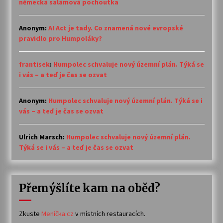
německá salámová pochoutka
Anonym
:
AI Act je tady. Co znamená nové evropské
pravidlo pro Humpoláky?
frantisek
:
Humpolec schvaluje nový územní plán. Týká se
i vás – a teď je čas se ozvat
Anonym
:
Humpolec schvaluje nový územní plán. Týká se i
vás – a teď je čas se ozvat
Ulrich Marsch
:
Humpolec schvaluje nový územní plán.
Týká se i vás – a teď je čas se ozvat
Přemýšlíte kam na oběd?
Zkuste
Meníčka.cz
v místních restauracích.