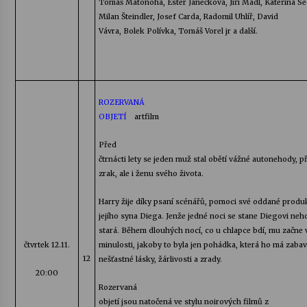
Tomáš
Matonoha
, Ester Janečková, Jiří
Mádl
, Kateřina S
Milan
Šteindler
, Josef Carda, Radomil Uhlíř, David
Vávra, Bolek Polívka, Tomáš Vorel
jr
a další.
ROZERVANÁ
OBJETÍ
artfilm
Před
čtrnácti lety se jeden muž stal obětí vážné autonehody, při
zrak, ale i ženu svého života.
Harry
žije díky psaní scénářů, pomoci své oddané produk
jejího syna
Diega
. Jenže jedné noci se stane
Diegovi
neh
stará. Během dlouhých nocí, co u chlapce bdí, mu začne 
čtvrtek 12.11.
minulosti, jakoby to byla jen pohádka, která ho má zabav
12
nešťastné lásky, žárlivosti a zrady.
20:00
Rozervaná
objetí jsou natočená ve stylu
noirových
filmů z