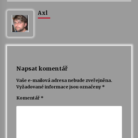
Axl
Napsat komentář
Vaše e-mailová adresa nebude zveřejněna.
Vyžadované informace jsou označeny
*
Komentář
*