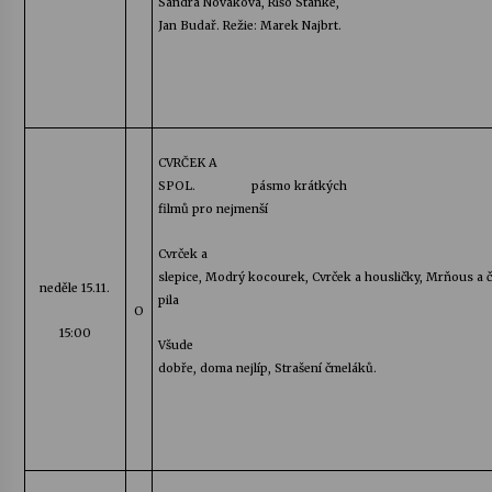
Sandra Nováková,
Rišo
Stanke
,
Jan
Budař
. Režie: Marek
Najbrt
.
CVRČEK A
SPOL.
pásmo krátkých
filmů pro nejmenší
Cvrček a
slepice, Modrý kocourek, Cvrček a housličky, Mrňous a č
neděle 15.11.
pila
O
15:00
Všude
dobře, doma nejlíp, Strašení čmeláků.