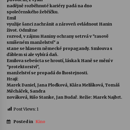
nadějně rozběhnuté kariéry padá na dno
společenského žebříčku.
Emil
využije šanci zachránit a zároveň ovládnout Hanin
život. Odmítne
rozvod, v zájmu Haniny ochrany setrvá v "rasově
smíšeném manželství" a
stane se hlasem německé propagandy. Smlouva s
ďáblem si ale vybírá daň.
Emilova sebeúcta se hroutí, láska k Haně se mění v
"protektorství",
manželství se propadá do lhostejnosti.
Hrají:
Marek Daniel, Jana Plodková, Klára Melíšková, Tomáš
Měcháček, Sandra
nováková, Rišo Stanke, Jan Budař. Režie: Marek Najbrt.
Post Views:
1
Posted in
Kino