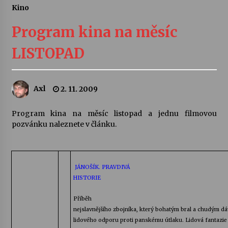
Kino
Letní koncerty ve Stromovce: Ars Camerata a
Sukuba Ensemble
Program kina na měsíc
4. 8. 2026
LISTOPAD
Vernisáž výstavy Josefíny Duškové: Stávám se
kapkou
30. 7. 2026
Axl
2. 11. 2009
Veselí muzikanti
Program kina na měsíc listopad a jednu filmovou
30. 7. 2026
pozvánku naleznete v článku.
Pozvánka na integrační festival Quijotova
šedesátka: 28. 7.–1. 8. 2026
JÁNOŠÍK. PRAVDIVÁ
28. 7. 2026
HISTORIE
Příběh
Letní koncerty ve Stromovce: Kolchoz a
nejslavnějšího zbojníka, který bohatým bral a chudým dá
Jenakaši
lidového odporu proti panskému útlaku. Lidová fantazie
28. 7. 2026