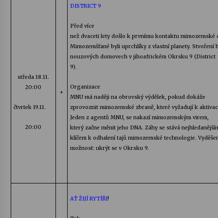
DISTRICT 9
Před více
než dvaceti lety došlo k prvnímu kontaktu mimozemské ci
Mimozemšťané byli uprchlíky z vlastní planety. Stvoření 
nouzových domovech v jihoafrickém Okrsku 9 (
District
9).
středa
18.11.
Organizace
20:00
+
MNU má
naději na obrovský výdělek, pokud dokáže
čtvrtek 19.11.
zprovoznit mimozemské zbraně, které vyžadují k aktiv
Jeden z agentů MNU,
se
nakazí mimozemským virem,
20:00
který začne měnit jeho DNA. Záhy se stává nejhledanější
klíčem k odhalení tajů mimozemské technologie. Vyděše
možnost: ukrýt se v Okrsku 9.
AŤ ŽIJÍ RYTÍŘI
!