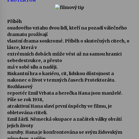
PROTEKTOR
Příběh
osudového vztahu dvou lidí, kteří na pozadí válečného
dramatu prožívají
vlastní drama soukromé. Příběh o skutečných citech, o
lásce, která v
extrémních dobách může vést až na samou hranici
sebedestrukce, a přesto
má v sobě sílu a naději.
Riskantní hra o kariéru, cit, lidskou důstojnost a
nakonec o život v temných časech Protektorátu.
Rozhlasový
reportér Emil Vrbata a herečka Hana jsou manželé.
Píše se rok 1938,
atraktivní Hana slaví první úspěchy ve filmu, je
obletována ctiteli.
Emil žárlí. Německá okupace a začátek války obrátí
jejich životy
naruby. Hana je konfrontována se svým židovským
původem, z výšin