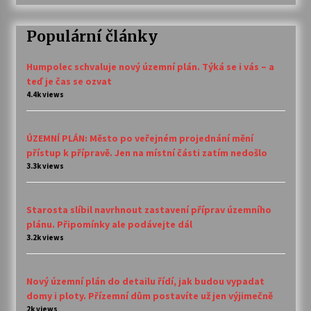
Populární články
Humpolec schvaluje nový územní plán. Týká se i vás – a
teď je čas se ozvat
4.4k views
ÚZEMNÍ PLÁN: Město po veřejném projednání mění
přístup k přípravě. Jen na místní části zatím nedošlo
3.3k views
Starosta slíbil navrhnout zastavení příprav územního
plánu. Připomínky ale podávejte dál
3.2k views
Nový územní plán do detailu řídí, jak budou vypadat
domy i ploty. Přízemní dům postavíte už jen výjimečně
2k views