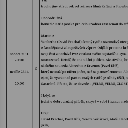
Tak
trochu jiný středověk od režiséra filmů
Rafťáci
a
Snowbo
Dobrodružná
komedie Karla Janáka pro celou rodinu zasazenou do st
Martin z
Vamberka (David Prachař) čestný rytíř a starostlivý otec p
z čarodějnictví a loupeživých výprav. Odjíždí proto na kr
svoji čest a nechává tvrz v rukou svého nejstaršího syna 
sobota
21.11.
sourozenců. Netuší, že ono udání je dílem závistivého, h
20:00
slizkého souseda Albrechta z
Krvenos
(Pavel Kříž),
O
neděle 22.11.
který netouží po ničem jiném, než se panství zmocnit. A
zjistí, že vyzrát nad partou malých rytířů je někdy těžší,
20:00
Saracénů. Přesto, že se dovede i „VELMI, VELMI, ZLOBIT
I když se
jedná o dobrodružný příběh, skrývá v sobě i humor, nad
Hrají:
David Prachař, Pavel Kříž, Tereza Voříšková, Matěj Hádek
Jirák, …