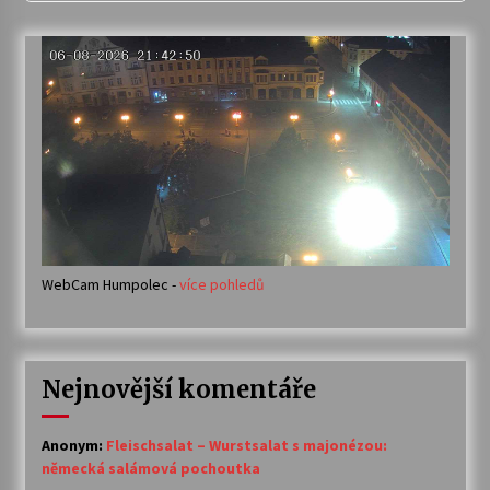
WebCam Humpolec -
více pohledů
Nejnovější komentáře
Anonym
:
Fleischsalat – Wurstsalat s majonézou:
německá salámová pochoutka