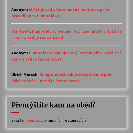
Anonym
:
AI Act je tady. Co znamená nové evropské
pravidlo pro Humpoláky?
frantisek
:
Humpolec schvaluje nový územní plán. Týká se
i vás – a teď je čas se ozvat
Anonym
:
Humpolec schvaluje nový územní plán. Týká se i
vás – a teď je čas se ozvat
Ulrich Marsch
:
Humpolec schvaluje nový územní plán.
Týká se i vás – a teď je čas se ozvat
Přemýšlíte kam na oběd?
Zkuste
Meníčka.cz
v místních restauracích.