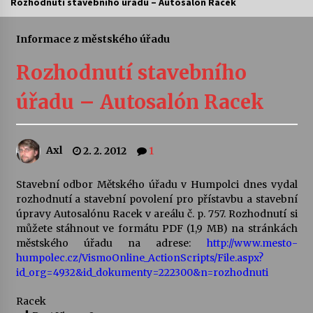
Rozhodnutí stavebního úřadu – Autosalón Racek
Letní koncerty ve Stromovce: Ars Camerata a
Sukuba Ensemble
Informace z městského úřadu
4. 8. 2026
Rozhodnutí stavebního
Vernisáž výstavy Josefíny Duškové: Stávám se
úřadu – Autosalón Racek
kapkou
30. 7. 2026
Axl
2. 2. 2012
1
Veselí muzikanti
30. 7. 2026
Stavební odbor Mětského úřadu v Humpolci dnes vydal
rozhodnutí a stavební povolení pro přístavbu a stavební
úpravy Autosalónu Racek v areálu č. p. 757. Rozhodnutí si
Pozvánka na integrační festival Quijotova
šedesátka: 28. 7.–1. 8. 2026
můžete stáhnout ve formátu PDF (1,9 MB) na stránkách
28. 7. 2026
městského úřadu na adrese:
http://www.mesto-
humpolec.cz/VismoOnline_ActionScripts/File.aspx?
id_org=4932&id_dokumenty=222300&n=rozhodnuti
Letní koncerty ve Stromovce: Kolchoz a
Jenakaši
Racek
28. 7. 2026