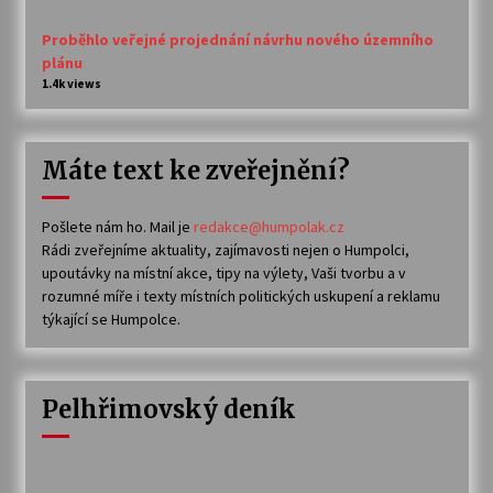
Proběhlo veřejné projednání návrhu nového územního
plánu
1.4k views
Máte text ke zveřejnění?
Pošlete nám ho. Mail je
redakce@humpolak.cz
Rádi zveřejníme aktuality, zajímavosti nejen o Humpolci,
upoutávky na místní akce, tipy na výlety, Vaši tvorbu a v
rozumné míře i texty místních politických uskupení a reklamu
týkající se Humpolce.
Pelhřimovský deník