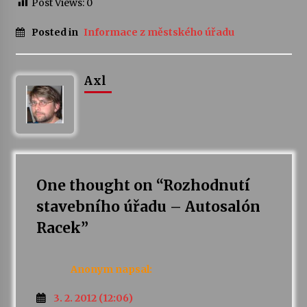
Post Views:
0
Votavžatský ploty
Posted in
Informace z městského úřadu
23. 7. 2026
Axl
Letní koncerty ve Stromovce: Rufus Miller
22. 7. 2026
Vysočinka
17. 7. 2026
One thought on “
Rozhodnutí
stavebního úřadu – Autosalón
Ozvěny prázdnin
Racek
”
14. 7. 2026
Anonym
napsal:
Za kulturou kousek za Humpolec. V Želivě ožije
odkaz Josefa Čapka
3. 2. 2012 (12:06)
13. 7. 2026