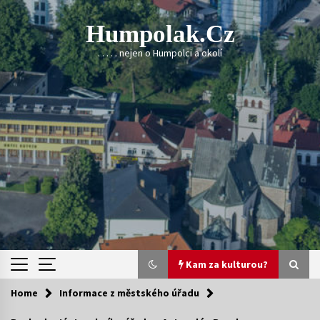
Skip
to
Humpolak.cz
content
. . . . . nejen o Humpolci a okolí
Kam za kulturou?
Home
Informace z městského úřadu
Kam za kulturou?