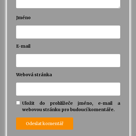
Jméno
E-mail
Webová stránka
Uložit do prohlížeče jméno, e-mail a
webovou stránku pro budoucí komentáře.