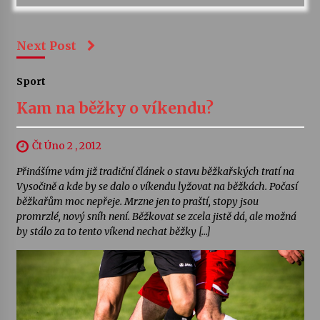
Next Post
Sport
Kam na běžky o víkendu?
Čt Úno 2 , 2012
Přinášíme vám již tradiční článek o stavu běžkařských tratí na
Vysočině a kde by se dalo o víkendu lyžovat na běžkách. Počasí
běžkařům moc nepřeje. Mrzne jen to praští, stopy jsou
promrzlé, nový sníh není. Běžkovat se zcela jistě dá, ale možná
by stálo za to tento víkend nechat běžky […]