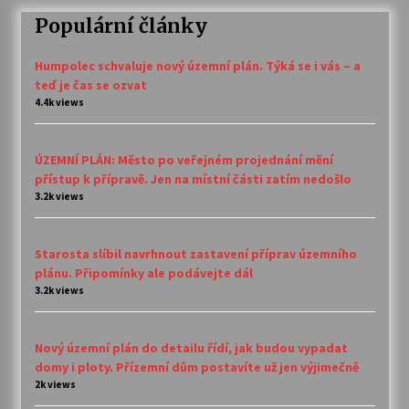
Populární články
Humpolec schvaluje nový územní plán. Týká se i vás – a
teď je čas se ozvat
4.4k views
ÚZEMNÍ PLÁN: Město po veřejném projednání mění
přístup k přípravě. Jen na místní části zatím nedošlo
3.2k views
Starosta slíbil navrhnout zastavení příprav územního
plánu. Připomínky ale podávejte dál
3.2k views
Nový územní plán do detailu řídí, jak budou vypadat
domy i ploty. Přízemní dům postavíte už jen výjimečně
2k views