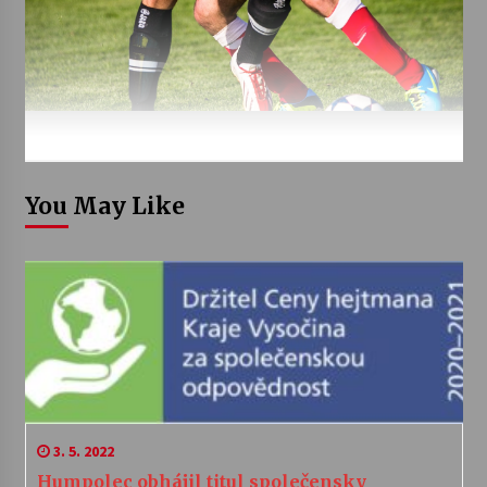
You May Like
3. 5. 2022
Humpolec obhájil titul společensky