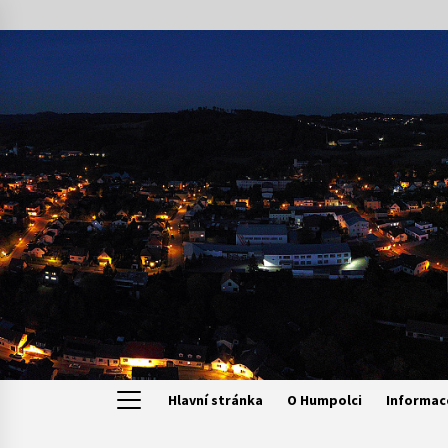
Skip
to
content
Hlavní stránka
O Humpolci
Informac