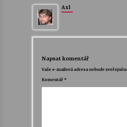
Axl
Napsat komentář
Vaše e-mailová adresa nebude zveřejněn
Komentář
*