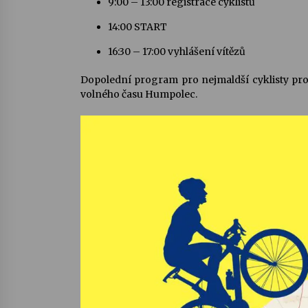
9:00 – 13:00 registrace cyklistů
14:00 START
16:30 – 17:00 vyhlášení vítězů
Dopolední program pro nejmaldší cyklisty probí
volného času Humpolec.