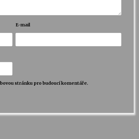
E-mail
webovou stránku pro budoucí komentáře.