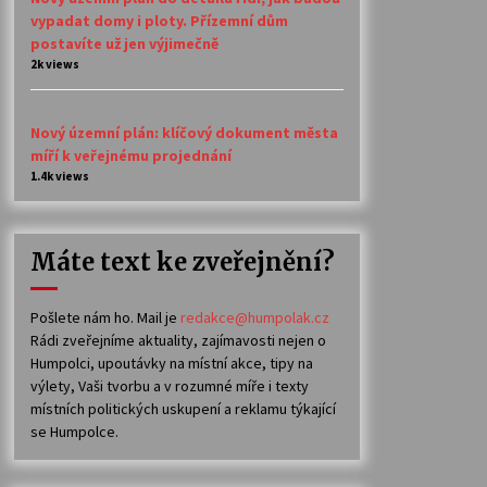
vypadat domy i ploty. Přízemní dům
postavíte už jen výjimečně
2k views
Nový územní plán: klíčový dokument města
míří k veřejnému projednání
1.4k views
Máte text ke zveřejnění?
Pošlete nám ho. Mail je
redakce@humpolak.cz
Rádi zveřejníme aktuality, zajímavosti nejen o
Humpolci, upoutávky na místní akce, tipy na
výlety, Vaši tvorbu a v rozumné míře i texty
místních politických uskupení a reklamu týkající
se Humpolce.