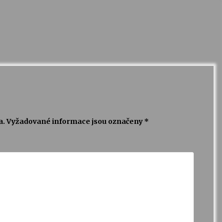
a.
Vyžadované informace jsou označeny
*