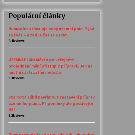
Populární články
Humpolec schvaluje nový územní plán. Týká
se i vás – a teď je čas se ozvat
4.4k views
ÚZEMNÍ PLÁN: Město po veřejném
projednání mění přístup k přípravě. Jen na
místní části zatím nedošlo
3.3k views
Starosta slíbil navrhnout zastavení příprav
územního plánu. Připomínky ale podávejte
dál
3.2k views
Nový územní plán do detailu řídí, jak budou