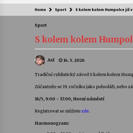
Home
Sport
S kolem kolem Humpolce již v
Kam za kulturou?
Sport
Letní koncerty ve Stromovce: Ars
Camerata a Sukuba Ensemble
S kolem kolem Humpolce
4. 8. 2026
Pozvánka na integrační festival
Axl
14. 5. 2026
Quijotova šedesátka: 28. 7.–1. 8.
2026
28. 7. 2026
Tradiční cyklistický závod S kolem kolem Hump
Zúčastníte se 19. ročníku jako pohodáři, nebo zá
Letní koncerty ve Stromovce: Rufu
Miller
22. 7. 2026
16/5, 9:00 – 17:00, Horní náměstí
Registrovat se můžete
zde
.
Za kulturou kousek za Humpolec. 
Želivě ožije odkaz Josefa Čapka
Harmonogram:
13. 7. 2026