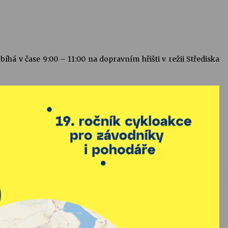
há v čase 9:00 – 11:00 na dopravním hřišti v režii Střediska