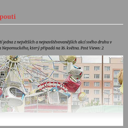
 pouti
í jedna z největších a nejnavštěvovanějších akcí svého druhu v
a Nepomuckého, který připadá na 16. května. Post Views: 2