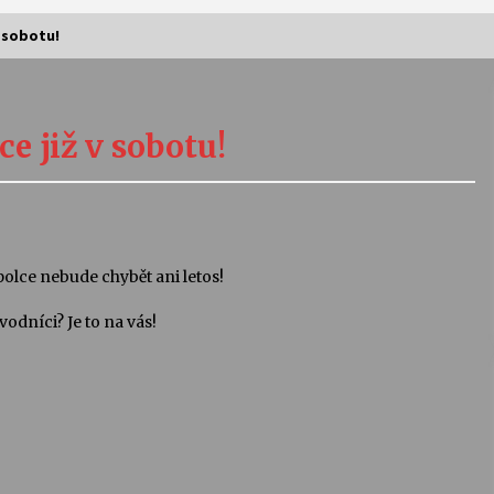
 sobotu!
Vernisáž výstavy Josefíny Duškové:
Stávám se kapkou
 již v sobotu!
30. 7. 2026
Letní koncerty ve Stromovce:
Kolchoz a Jenakaši
28. 7. 2026
olce nebude chybět ani letos!
vodníci? Je to na vás!
s
Vysočinka
17. 7. 2026
V
Varhanní recitál Michala Novenka v
Klášteře Želiv
3. 7. 2026