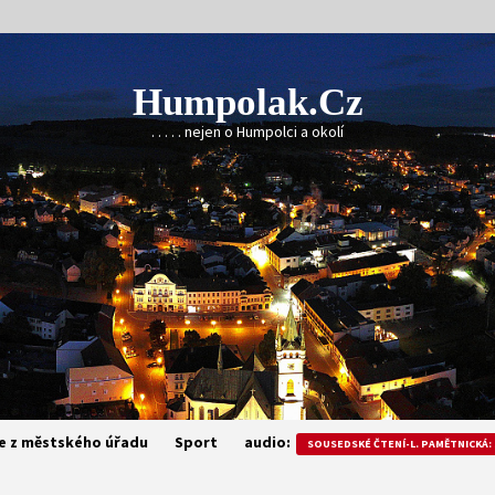
Humpolak.cz
. . . . . nejen o Humpolci a okolí
e z městského úřadu
Sport
audio:
SOUSEDSKÉ ČTENÍ-L. PAMĚTNICKÁ: 