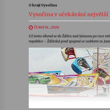
O kraji Vysočina
Vysočina v očekávání největší
Čt Kvě 14 , 2026
Už tento víkend se do Žďáru nad Sázavou po roce vrát
republice – Žďárská pouť spojená se svátkem sv. Jan