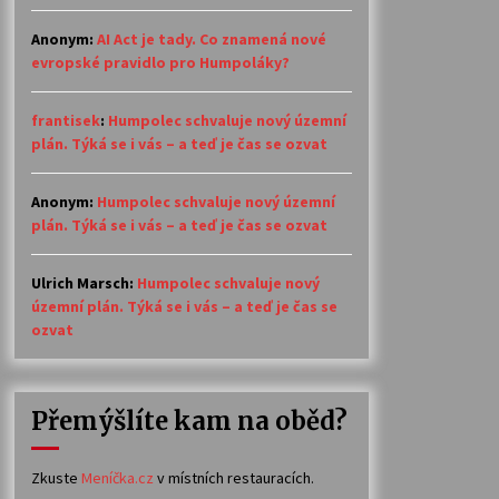
Anonym
:
AI Act je tady. Co znamená nové
evropské pravidlo pro Humpoláky?
frantisek
:
Humpolec schvaluje nový územní
plán. Týká se i vás – a teď je čas se ozvat
Anonym
:
Humpolec schvaluje nový územní
plán. Týká se i vás – a teď je čas se ozvat
Ulrich Marsch
:
Humpolec schvaluje nový
územní plán. Týká se i vás – a teď je čas se
ozvat
Přemýšlíte kam na oběd?
Zkuste
Meníčka.cz
v místních restauracích.