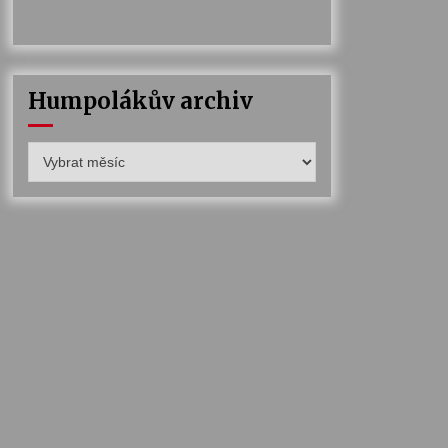
Humpolákův archiv
Humpolákův
archiv