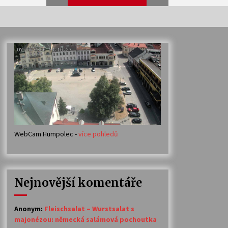
Veselí muzikanti
30. 7. 2026
Votavžatský ploty
23. 7. 2026
WebCam Humpolec -
více pohledů
Ozvěny prázdnin
14. 7. 2026
Nejnovější komentáře
Petr Adamec – Malovaný svět
30. 6. 2026
Anonym
:
Fleischsalat – Wurstsalat s
majonézou: německá salámová pochoutka