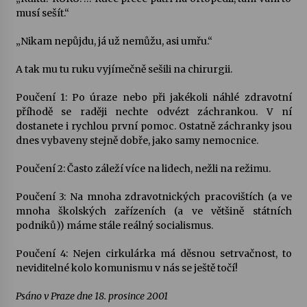
musí sešít.“
„Nikam nepůjdu, já už nemůžu, asi umřu.“
A tak mu tu ruku vyjímečně sešili na chirurgii.
Poučení 1: Po úraze nebo při jakékoli náhlé zdravotní
příhodě se raději nechte odvézt záchrankou. V ní
dostanete i rychlou první pomoc. Ostatně záchranky jsou
dnes vybaveny stejně dobře, jako samy nemocnice.
Poučení 2: Často záleží více na lidech, nežli na režimu.
Poučení 3: Na mnoha zdravotnických pracovištích (a ve
mnoha školských zařízeních (a ve většině státních
podniků)) máme stále reálný socialismus.
Poučení 4: Nejen cirkulárka má děsnou setrvačnost, to
neviditelné kolo komunismu v nás se ještě točí!
Psáno v Praze dne 18. prosince 2001