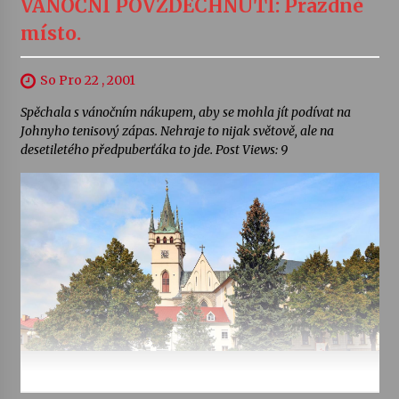
VÁNOČNÍ POVZDECHNUTÍ: Prázdné
místo.
So Pro 22 , 2001
Spěchala s vánočním nákupem, aby se mohla jít podívat na
Johnyho tenisový zápas. Nehraje to nijak světově, ale na
desetiletého předpuberťáka to jde. Post Views: 9