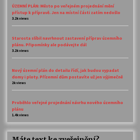
ÚZEMNÍ PLÁN: Město po veřejném projednání mění
přístup k přípravě. Jen na místní části zatím nedošlo
3.2k views
Starosta slíbil navrhnout zastavení příprav územního
plánu. Připomínky ale podávejte dál
3.2k views
Nový územní plán do detailu řídí, jak budou vypadat
domy i ploty. Přízemní dům postavíte už jen výjimečně
2k views
Proběhlo veřejné projednání návrhu nového územního
plánu
1.4k views
Máte text ke zveřejnění?