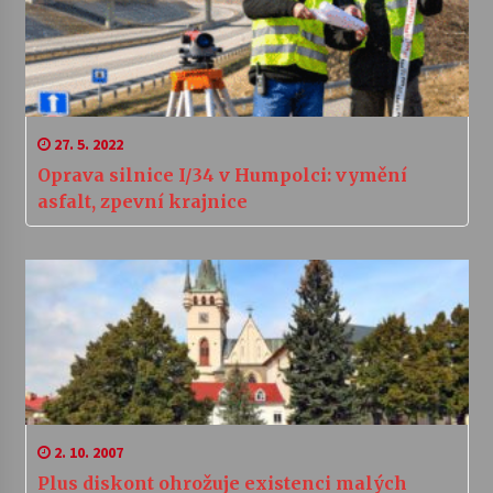
27. 5. 2022
Oprava silnice I/34 v Humpolci: vymění
asfalt, zpevní krajnice
2. 10. 2007
Plus diskont ohrožuje existenci malých