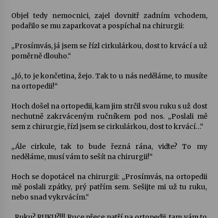
Objel tedy nemocnici, zajel dovnitř zadním vchodem,
Varhanní recitál Michala Novenka v Klášteře
podařilo se mu zaparkovat a pospíchal na chirurgii:
Želiv
3. 7. 2026
„Prosímvás, já jsem se řízl cirkulárkou, dost to krvácí a už
poměrně dlouho.“
Petr Adamec – Malovaný svět
„Jó, to je končetina, žejo. Tak to u nás neděláme, to musíte
30. 6. 2026
na ortopedii!“
Hoch došel na ortopedii, kam jim strčil svou ruku s už dost
nechutně zakrváceným ručníkem pod nos. „Poslali mě
sem z chirurgie, řízl jsem se cirkulárkou, dost to krvácí…“
„Ále cirkule, tak to bude řezná rána, viďte? To my
neděláme, musí vám to sešít na chirurgii!“
Hoch se dopotácel na chirurgii: „Prosímvás, na ortopedii
mě poslali zpátky, prý patřím sem. Sešijte mi už tu ruku,
nebo snad vykrvácím.“
„Ruku? RUKU?!!! Ruce přece patří na ortopedii, tam vám to