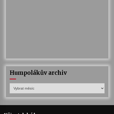
Humpolákův archiv
Humpolákův
archiv