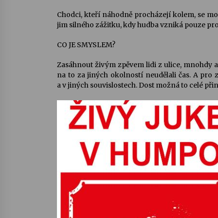
Chodci, kteří náhodně procházejí kolem, se moh
jim silného zážitku, kdy hudba vzniká pouze pro 
CO JE SMYSLEM?
Zasáhnout živým zpěvem lidi z ulice, mnohdy asi
na to za jiných okolností neudělali čas. A pro zp
a v jiných souvislostech. Dost možná to celé při