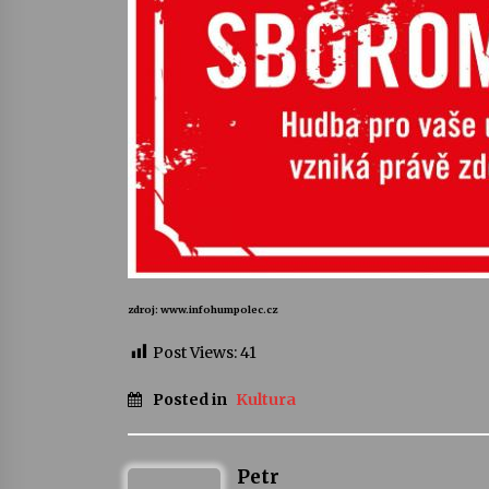
zdroj: www.infohumpolec.cz
Post Views:
41
Posted in
Kultura
Petr