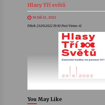
Hlasy Tří světů
St Zář 21 , 2022
Pátek 23.09.2022 19:30 Post Views: 41
You May Like