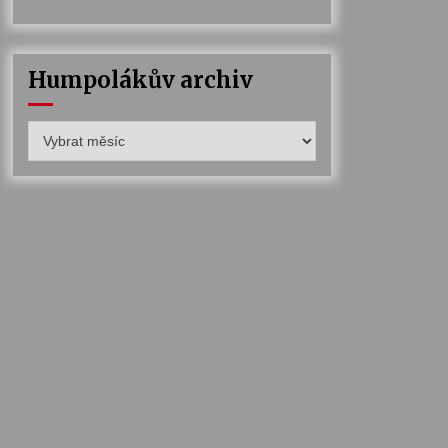
Humpolákův archiv
Humpolákův
archiv