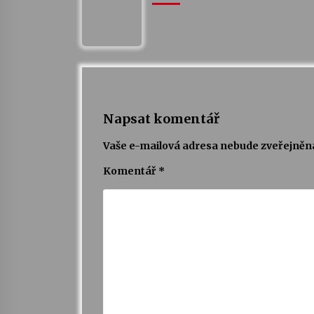
Napsat komentář
Vaše e-mailová adresa nebude zveřejněn
Komentář
*