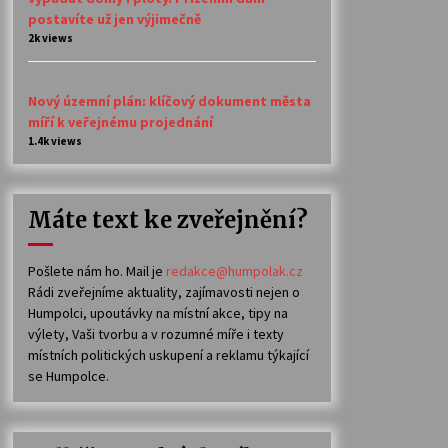
postavíte už jen výjimečně
2k views
Nový územní plán: klíčový dokument města
míří k veřejnému projednání
1.4k views
Máte text ke zveřejnění?
Pošlete nám ho. Mail je
redakce@humpolak.cz
Rádi zveřejníme aktuality, zajímavosti nejen o
Humpolci, upoutávky na místní akce, tipy na
výlety, Vaši tvorbu a v rozumné míře i texty
místních politických uskupení a reklamu týkající
se Humpolce.