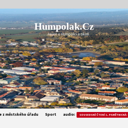
Humpolak.cz
. . . . . nejen o Humpolci a okolí
e z městského úřadu
Sport
audio:
SOUSEDSKÉ ČTENÍ-L. PAMĚTNICKÁ: 