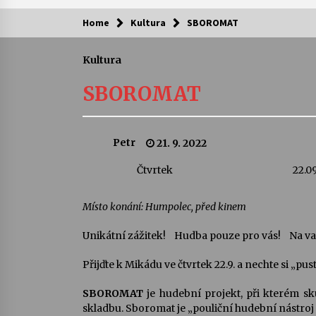
Home
Kultura
SBOROMAT
Kam za kulturou?
Kultura
Letní koncerty ve Stromovce: Ars
Camerata a Sukuba Ensemble
SBOROMAT
4. 8. 2026
Pozvánka na integrační festival
Petr
21. 9. 2022
Quijotova šedesátka: 28. 7.–1. 8.
2026
Čtvrtek
22.0
28. 7. 2026
Letní koncerty ve Stromovce: Rufu
Místo konání: Humpolec, před kinem
Miller
22. 7. 2026
Unikátní zážitek! Hudba pouze pro vás! Na vaš
Přijďte k Mikádu ve čtvrtek 22.9. a nechte si „p
Za kulturou kousek za Humpolec. 
Želivě ožije odkaz Josefa Čapka
SBOROMAT
je hudební projekt, při kterém 
13. 7. 2026
skladbu. Sboromat je „pouliční hudební nástroj 