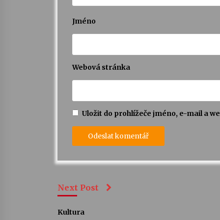
Jméno
Webová stránka
Uložit do prohlížeče jméno, e-mail a 
Next Post
Kultura