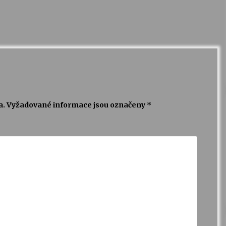
a.
Vyžadované informace jsou označeny
*