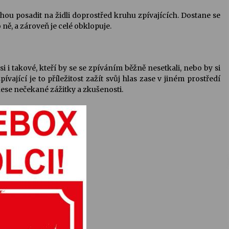
ou posadit na židli doprostřed kruhu zpívajících. Dostane se
ně, a zároveň je celé obklopuje.
 i takové, kteří by se se zpíváním běžně nesetkali, nebo by si
ívající je to příležitost zažít svůj hlas zase v jiném prostředí
nese nečekané zážitky a zkušenosti.