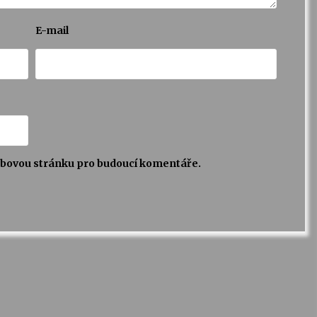
E-mail
webovou stránku pro budoucí komentáře.