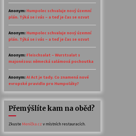
Anonym
:
Humpolec schvaluje nový územní
plán. Týká se i vás – a teď je čas se ozvat
Anonym
:
Humpolec schvaluje nový územní
plán. Týká se i vás – a teď je čas se ozvat
Anonym
:
Fleischsalat – Wurstsalat s
majonézou: německá salámová pochoutka
Anonym
:
AI Act je tady. Co znamená nové
evropské pravidlo pro Humpoláky?
Přemýšlíte kam na oběd?
Zkuste
Meníčka.cz
v místních restauracích.