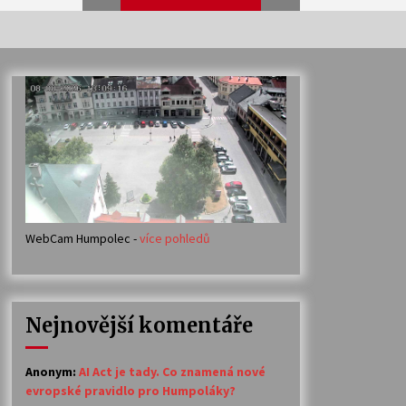
Veselí muzikanti
30. 7. 2026
Votavžatský ploty
23. 7. 2026
WebCam Humpolec -
více pohledů
Ozvěny prázdnin
14. 7. 2026
Nejnovější komentáře
Petr Adamec – Malovaný svět
30. 6. 2026
Anonym
:
AI Act je tady. Co znamená nové
evropské pravidlo pro Humpoláky?