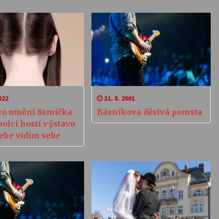
022
31. 8. 2001
ro umění 8smička
Básníkova děsivá pomsta
olci hostí výstavu
tebe vidím sebe