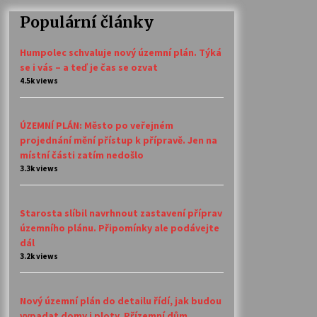
Populární články
Humpolec schvaluje nový územní plán. Týká
se i vás – a teď je čas se ozvat
4.5k views
ÚZEMNÍ PLÁN: Město po veřejném
projednání mění přístup k přípravě. Jen na
místní části zatím nedošlo
3.3k views
Starosta slíbil navrhnout zastavení příprav
územního plánu. Připomínky ale podávejte
dál
3.2k views
Nový územní plán do detailu řídí, jak budou
vypadat domy i ploty. Přízemní dům