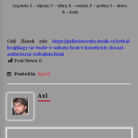
Legenda: Z – zápasy, V – výhry, R – remízy, P – prohry, S – skóre,
B – body
Celý článek zde:
https://pelhrimovsky.denik.cz/fotbal-
kraj/slagr-se-bude-v-sobotu-hrat-v-koseticich-dorazi-
ambiciozni-fotbaliste.html
Post Views:
0
Posted in
Sport
Axl