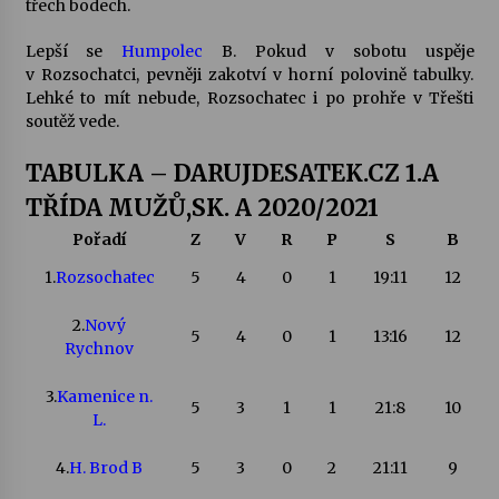
třech bodech.
Votavžatský ploty
Lepší se
Humpolec
B. Pokud v sobotu uspěje
23. 7. 2026
v Rozsochatci, pevněji zakotví v horní polovině tabulky.
Lehké to mít nebude, Rozsochatec i po prohře v Třešti
soutěž vede.
Letní koncerty ve Stromovce: Rufus Miller
TABULKA – DARUJDESATEK.CZ 1.A
22. 7. 2026
TŘÍDA MUŽŮ,SK. A 2020/2021
Pořadí
Z
V
R
P
S
B
Vysočinka
17. 7. 2026
1.
Rozsochatec
5
4
0
1
19:11
12
2.
Nový
5
4
0
1
13:16
12
Rychnov
Ozvěny prázdnin
14. 7. 2026
3.
Kamenice n.
5
3
1
1
21:8
10
L.
Za kulturou kousek za Humpolec. V Želivě ožije
4.
H. Brod B
5
3
0
2
21:11
9
odkaz Josefa Čapka
13. 7. 2026