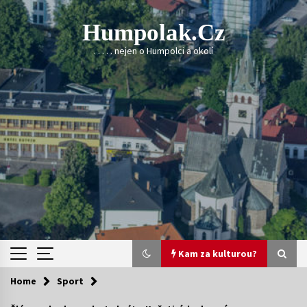
Skip
to
Humpolak.cz
content
. . . . . nejen o Humpolci a okolí
Kam za kulturou?
Home
Sport
Kam za kulturou?