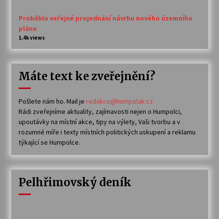
Proběhlo veřejné projednání návrhu nového územního
plánu
1.4k views
Máte text ke zveřejnění?
Pošlete nám ho. Mail je
redakce@humpolak.cz
Rádi zveřejníme aktuality, zajímavosti nejen o Humpolci,
upoutávky na místní akce, tipy na výlety, Vaši tvorbu a v
rozumné míře i texty místních politických uskupení a reklamu
týkající se Humpolce.
Pelhřimovský deník