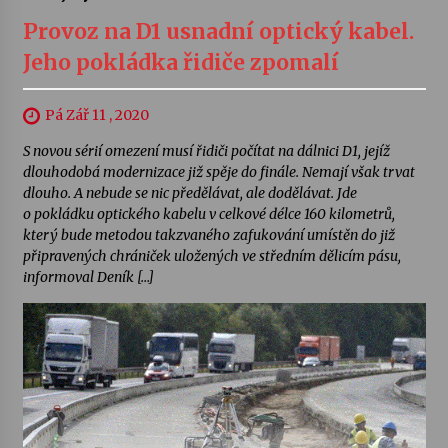
Provoz na D1 usnadní optický kabel.
Jeho pokládka řidiče zpomalí
Pá Zář 11 , 2020
S novou sérií omezení musí řidiči počítat na dálnici D1, jejíž
dlouhodobá modernizace již spěje do finále. Nemají však trvat
dlouho. A nebude se nic předělávat, ale dodělávat. Jde
o pokládku optického kabelu v celkové délce 160 kilometrů,
který bude metodou takzvaného zafukování umístěn do již
připravených chrániček uložených ve středním dělicím pásu,
informoval Deník […]