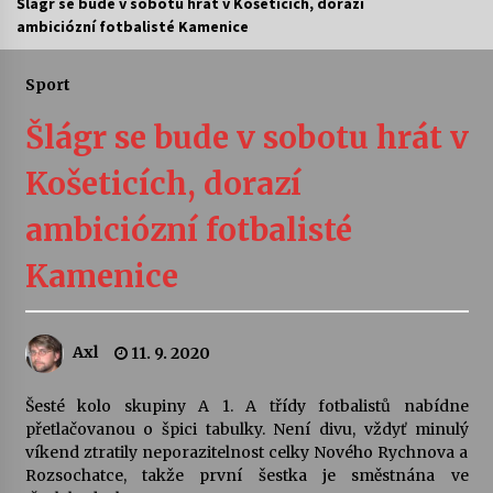
Šlágr se bude v sobotu hrát v Košeticích, dorazí
ambiciózní fotbalisté Kamenice
Letní koncerty ve Stromovce: Ars Camerata a
Sukuba Ensemble
4. 8. 2026
Sport
Šlágr se bude v sobotu hrát v
Vernisáž výstavy Josefíny Duškové: Stávám se
kapkou
Košeticích, dorazí
30. 7. 2026
ambiciózní fotbalisté
Veselí muzikanti
30. 7. 2026
Kamenice
Pozvánka na integrační festival Quijotova
Axl
11. 9. 2020
šedesátka: 28. 7.–1. 8. 2026
28. 7. 2026
Šesté kolo skupiny A 1. A třídy fotbalistů nabídne
přetlačovanou o špici tabulky. Není divu, vždyť minulý
Letní koncerty ve Stromovce: Kolchoz a
víkend ztratily neporazitelnost celky Nového Rychnova a
Jenakaši
Rozsochatce, takže první šestka je směstnána ve
28. 7. 2026