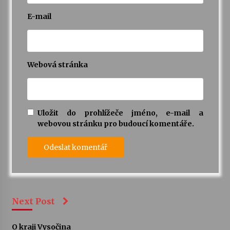
E-mail
Webová stránka
Uložit do prohlížeče jméno, e-mail a
webovou stránku pro budoucí komentáře.
Next Post
O kraji Vysočina