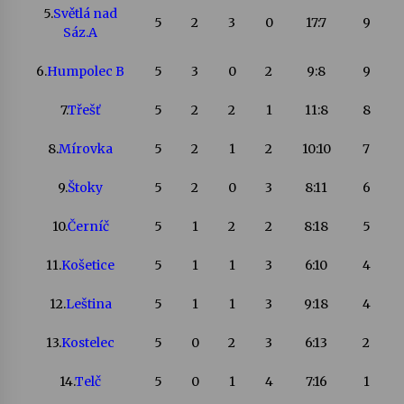
5.
Světlá nad
5
2
3
0
17:7
9
Sáz.A
Varhanní recitál Michala Novenka v Klášteře
Želiv
6.
Humpolec B
5
3
0
2
9:8
9
3. 7. 2026
7.
Třešť
5
2
2
1
11:8
8
Petr Adamec – Malovaný svět
30. 6. 2026
8.
Mírovka
5
2
1
2
10:10
7
9.
Štoky
5
2
0
3
8:11
6
10.
Černíč
5
1
2
2
8:18
5
11.
Košetice
5
1
1
3
6:10
4
12.
Leština
5
1
1
3
9:18
4
13.
Kostelec
5
0
2
3
6:13
2
14.
Telč
5
0
1
4
7:16
1