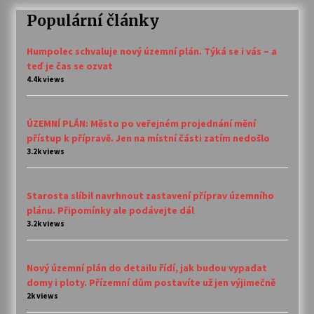
Populární články
Humpolec schvaluje nový územní plán. Týká se i vás – a
teď je čas se ozvat
4.4k views
ÚZEMNÍ PLÁN: Město po veřejném projednání mění
přístup k přípravě. Jen na místní části zatím nedošlo
3.2k views
Starosta slíbil navrhnout zastavení příprav územního
plánu. Připomínky ale podávejte dál
3.2k views
Nový územní plán do detailu řídí, jak budou vypadat
domy i ploty. Přízemní dům postavíte už jen výjimečně
2k views