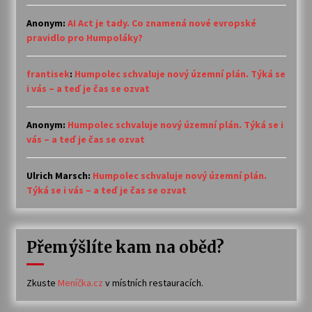
Anonym
:
AI Act je tady. Co znamená nové evropské
pravidlo pro Humpoláky?
frantisek
:
Humpolec schvaluje nový územní plán. Týká se
i vás – a teď je čas se ozvat
Anonym
:
Humpolec schvaluje nový územní plán. Týká se i
vás – a teď je čas se ozvat
Ulrich Marsch
:
Humpolec schvaluje nový územní plán.
Týká se i vás – a teď je čas se ozvat
Přemýšlíte kam na oběd?
Zkuste
Meníčka.cz
v místních restauracích.