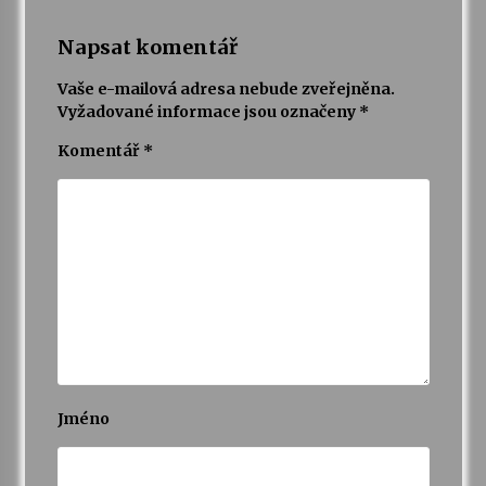
Napsat komentář
Vaše e-mailová adresa nebude zveřejněna.
Vyžadované informace jsou označeny
*
Komentář
*
Jméno