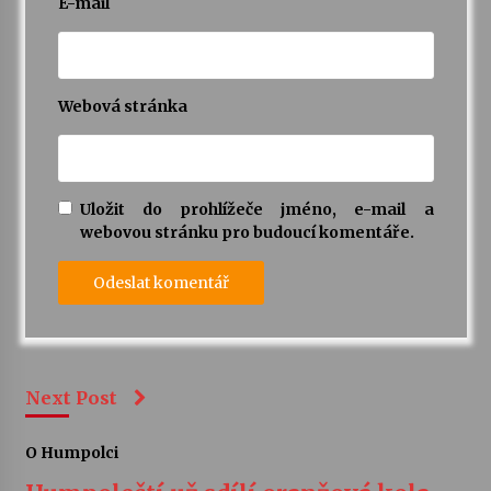
E-mail
Webová stránka
Uložit do prohlížeče jméno, e-mail a
webovou stránku pro budoucí komentáře.
Next Post
O Humpolci