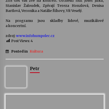
ZUŠ GM Vás zve na koncert. Orchestr řídí: Josef Jirků,
Stanislav Žaloudek, Zpívají Tereza Honzlová, Denisa
Votavžatský ploty
Bartlová, Veronika a Natálie Říhovy, Vít Veselý.
23. 7. 2026
Na programu jsou skladby lidové, muzikálové
a koncertní.
Letní koncerty ve Stromovce: Rufus Miller
zdroj:
www.infohumpolec.cz
22. 7. 2026
Post Views:
4
Posted in
Kultura
Vysočinka
17. 7. 2026
Petr
Ozvěny prázdnin
14. 7. 2026
Za kulturou kousek za Humpolec. V Želivě ožije
odkaz Josefa Čapka
13. 7. 2026