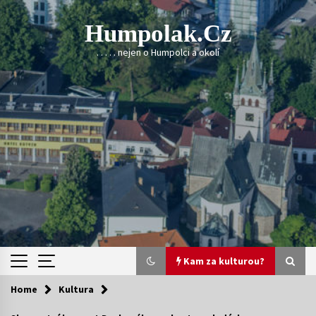
Skip
to
Humpolak.cz
content
. . . . . nejen o Humpolci a okolí
Kam za kulturou?
Home
Kultura
Kam za kulturou?