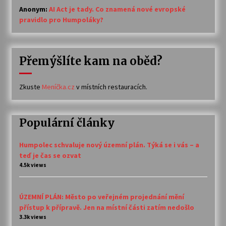
Anonym
:
AI Act je tady. Co znamená nové evropské
pravidlo pro Humpoláky?
Přemýšlíte kam na oběd?
Zkuste
Meníčka.cz
v místních restauracích.
Populární články
Humpolec schvaluje nový územní plán. Týká se i vás – a
teď je čas se ozvat
4.5k views
ÚZEMNÍ PLÁN: Město po veřejném projednání mění
přístup k přípravě. Jen na místní části zatím nedošlo
3.3k views