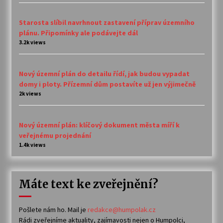
Starosta slíbil navrhnout zastavení příprav územního
plánu. Připomínky ale podávejte dál
3.2k views
Nový územní plán do detailu řídí, jak budou vypadat
domy i ploty. Přízemní dům postavíte už jen výjimečně
2k views
Nový územní plán: klíčový dokument města míří k
veřejnému projednání
1.4k views
Máte text ke zveřejnění?
Pošlete nám ho. Mail je
redakce@humpolak.cz
Rádi zveřejníme aktuality, zajímavosti nejen o Humpolci,