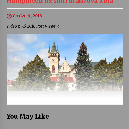
Humpolečtí už sdílí oranžová kola
So Čvn 9 , 2018
Video z 4.6.2018 Post Views: 4
You May Like