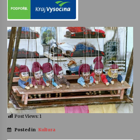
Varhanní recitál Michala Novenka v Klášteře
Želiv
3. 7. 2026
Petr Adamec – Malovaný svět
30. 6. 2026
Post Views:
1
Posted in
Kultura