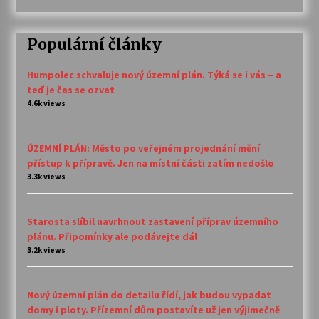
Populární články
Humpolec schvaluje nový územní plán. Týká se i vás – a
teď je čas se ozvat
4.6k views
ÚZEMNÍ PLÁN: Město po veřejném projednání mění
přístup k přípravě. Jen na místní části zatím nedošlo
3.3k views
Starosta slíbil navrhnout zastavení příprav územního
plánu. Připomínky ale podávejte dál
3.2k views
Nový územní plán do detailu řídí, jak budou vypadat
domy i ploty. Přízemní dům postavíte už jen výjimečně