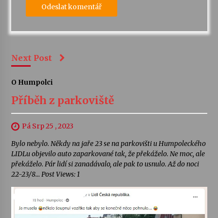
Next Post
O Humpolci
Příběh z parkoviště
Pá Srp 25 , 2023
Bylo nebylo. Někdy na jaře 23 se na parkovišti u Humpoleckého
LIDLu objevilo auto zaparkované tak, že překáželo. Ne moc, ale
překáželo. Pár lidí si zanadávalo, ale pak to usnulo. Až do noci
22-23/8… Post Views: 1