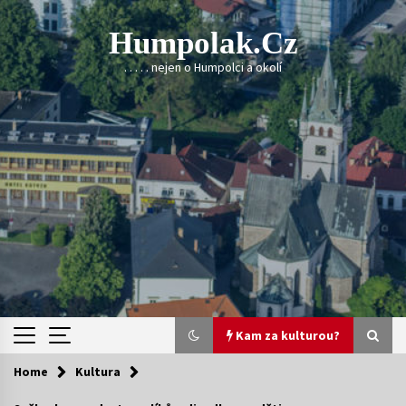
Skip
to
Humpolak.cz
content
. . . . . nejen o Humpolci a okolí
Kam za kulturou?
Home
Kultura
Kam za kulturou?