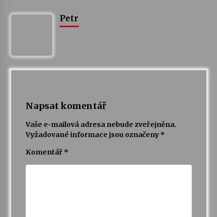
Petr
Napsat komentář
Vaše e-mailová adresa nebude zveřejněna.
Vyžadované informace jsou označeny
*
Komentář
*