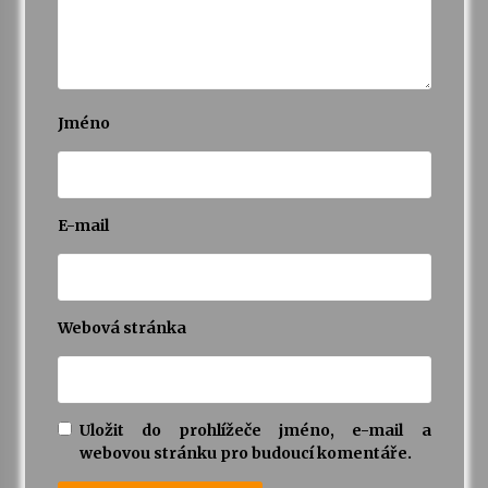
Jméno
E-mail
Webová stránka
Uložit do prohlížeče jméno, e-mail a
webovou stránku pro budoucí komentáře.