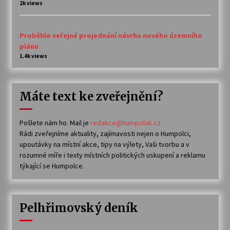
2k views
Proběhlo veřejné projednání návrhu nového územního
plánu
1.4k views
Máte text ke zveřejnění?
Pošlete nám ho. Mail je
redakce@humpolak.cz
Rádi zveřejníme aktuality, zajímavosti nejen o Humpolci,
upoutávky na místní akce, tipy na výlety, Vaši tvorbu a v
rozumné míře i texty místních politických uskupení a reklamu
týkající se Humpolce.
Pelhřimovský deník