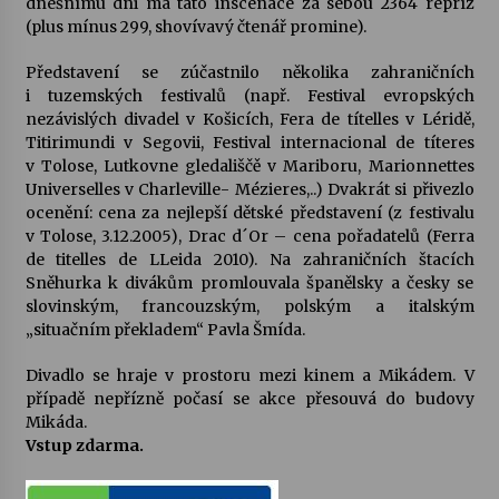
dnešnímu dni má tato inscenace za sebou 2364 repríz
(plus mínus 299, shovívavý čtenář promine).
Votavžatský ploty
23. 7. 2026
Představení se zúčastnilo několika zahraničních
i tuzemských festivalů (např. Festival evropských
nezávislých divadel v Košicích, Fera de títelles v Léridě,
Titirimundi v Segovii, Festival internacional de títeres
Letní koncerty ve Stromovce: Rufus Miller
v Tolose, Lutkovne gledališčě v Mariboru, Marionnettes
22. 7. 2026
Universelles v Charleville- Mézieres,..) Dvakrát si přivezlo
ocenění: cena za nejlepší dětské představení (z festivalu
v Tolose, 3.12.2005), Drac d´Or – cena pořadatelů (Ferra
Vysočinka
de titelles de LLeida 2010). Na zahraničních štacích
17. 7. 2026
Sněhurka k divákům promlouvala španělsky a česky se
slovinským, francouzským, polským a italským
„situačním překladem“ Pavla Šmída.
Ozvěny prázdnin
Divadlo se hraje v prostoru mezi kinem a Mikádem. V
14. 7. 2026
případě nepřízně počasí se akce přesouvá do budovy
Mikáda.
Vstup zdarma.
Za kulturou kousek za Humpolec. V Želivě ožije
odkaz Josefa Čapka
13. 7. 2026