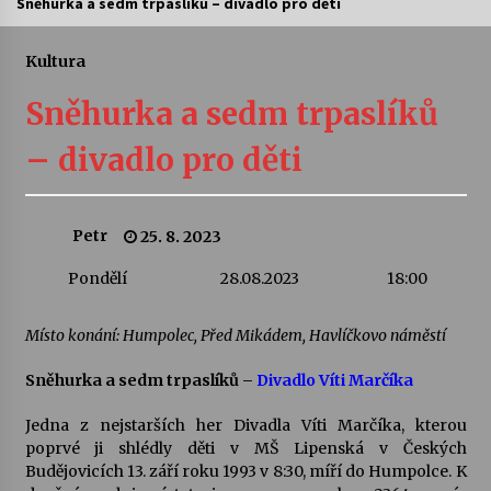
Sněhurka a sedm trpaslíků – divadlo pro děti
Letní koncerty ve Stromovce: Ars Camerata a
Sukuba Ensemble
Kultura
4. 8. 2026
Sněhurka a sedm trpaslíků
Vernisáž výstavy Josefíny Duškové: Stávám se
– divadlo pro děti
kapkou
30. 7. 2026
Petr
25. 8. 2023
Veselí muzikanti
30. 7. 2026
Pondělí
28.08.2023
18:00
Místo konání: Humpolec, Před Mikádem, Havlíčkovo náměstí
Pozvánka na integrační festival Quijotova
šedesátka: 28. 7.–1. 8. 2026
28. 7. 2026
Sněhurka a sedm trpaslíků –
Divadlo Víti Marčíka
Jedna z nejstarších her Divadla Víti Marčíka, kterou
Letní koncerty ve Stromovce: Kolchoz a
poprvé ji shlédly děti v MŠ Lipenská v Českých
Jenakaši
Budějovicích 13. září roku 1993 v 8:30, míří do Humpolce. K
28. 7. 2026