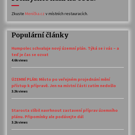
Zkuste
Meníčka.cz
v místních restauracích.
Populární články
Humpolec schvaluje nový územní plán. Týká se i vás – a
teď je čas se ozvat
4.6k views
ÚZEMNÍ PLÁN: Město po veřejném projednání mění
přístup k přípravě. Jen na místní části zatím nedošlo
3.3k views
Starosta slíbil navrhnout zastavení příprav územního
plánu. Připomínky ale podávejte dál
3.2k views