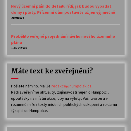
Nový územní plán do detailu řídí, jak budou vypadat
domy i ploty. Přízemní dům postavíte už jen výjimečně
2k views
Proběhlo veřejné projednání návrhu nového územního
plánu
1.4k views
Máte text ke zveřejnění?
Pošlete nám ho. Mail je
redakce@humpolak.cz
Rádi zveřejníme aktuality, zajímavosti nejen o Humpolci,
upoutávky na místní akce, tipy na výlety, Vaši tvorbu a v
rozumné míře i texty místních politických uskupení a reklamu
týkající se Humpolce.