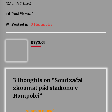
(Zdroj: MF Dnes)
Post Views:
4
Posted in
O Humpolci
myska
3 thoughts on “
Soud začal
zkoumat pád stadionu v
Humpolci
”
Anonym
napsal: