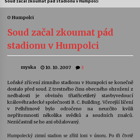
Soud začal zkoumat pád stadionu v Humpolci
Letní koncerty ve Stromovce: Ars Camerata a
Sukuba Ensemble
O Humpolci
4. 8. 2026
Soud začal zkoumat pád
Vernisáž výstavy Josefíny Duškové: Stávám se
stadionu v Humpolci
kapkou
30. 7. 2026
myska
10. 10. 2007
3
Veselí muzikanti
30. 7. 2026
Loňské zřícení zimního stadionu v Humpolci se konečně
dostalo před soud. Z trestného činu obecného ohrožení z
nedbalosti je obviněn třiatřicetiletý stavbyvedoucí
Pozvánka na integrační festival Quijotova
šedesátka: 28. 7.–1. 8. 2026
královéhradecké společnosti B. C. Building. Včerejší líčení
28. 7. 2026
v Pelhřimově bylo odročeno na neurčito kvůli
nepřítomnosti několika svědků a soudních znalců.
Nezúčastnil se ho ani obžalovaný.
Letní koncerty ve Stromovce: Kolchoz a
Jenakaši
Humpolecký zimní stadion se zřítil loni v únoru. Po tři čtvrtě
28. 7. 2026