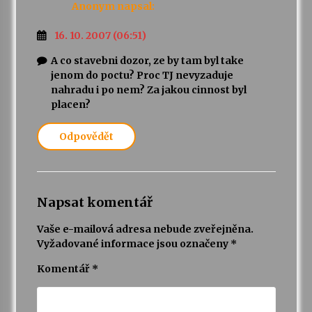
Anonym
napsal:
16. 10. 2007 (06:51)
A co stavebni dozor, ze by tam byl take
jenom do poctu? Proc TJ nevyzaduje
nahradu i po nem? Za jakou cinnost byl
placen?
Odpovědět
Napsat komentář
Vaše e-mailová adresa nebude zveřejněna.
Vyžadované informace jsou označeny
*
Komentář
*