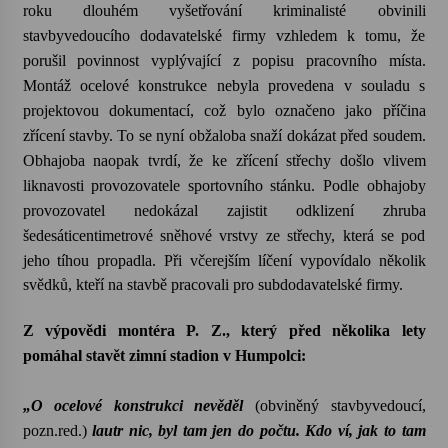
roku dlouhém vyšetřování kriminalisté obvinili
stavbyvedoucího dodavatelské firmy vzhledem k tomu, že
Votavžatský ploty
porušil povinnost vyplývající z popisu pracovního místa.
23. 7. 2026
Montáž ocelové konstrukce nebyla provedena v souladu s
projektovou dokumentací, což bylo označeno jako příčina
Letní koncerty ve Stromovce: Rufus Miller
zřícení stavby. To se nyní obžaloba snaží dokázat před soudem.
22. 7. 2026
Obhajoba naopak tvrdí, že ke zřícení střechy došlo vlivem
liknavosti provozovatele sportovního stánku. Podle obhajoby
provozovatel nedokázal zajistit odklizení zhruba
Vysočinka
šedesáticentimetrové sněhové vrstvy ze střechy, která se pod
17. 7. 2026
jeho tíhou propadla.
Při včerejším líčení vypovídalo několik
svědků, kteří na stavbě pracovali pro subdodavatelské firmy.
Ozvěny prázdnin
Z výpovědi montéra P. Z., který před několika lety
14. 7. 2026
pomáhal stavět zimní stadion v Humpolci:
„O ocelové konstrukci nevěděl
(obviněný stavbyvedoucí,
Za kulturou kousek za Humpolec. V Želivě ožije
odkaz Josefa Čapka
pozn.red.)
lautr nic, byl tam jen do počtu. Kdo ví, jak to tam
13. 7. 2026