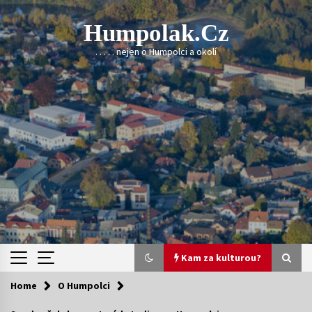
Skip
to
Humpolak.cz
content
. . . . . nejen o Humpolci a okolí
Kam za kulturou?
Home
O Humpolci
Kam za kulturou?