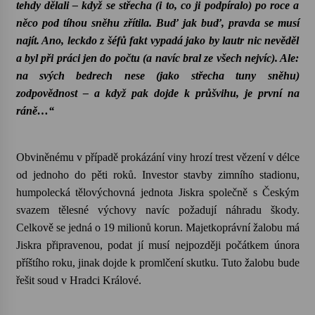
tehdy dělali – když se střecha (i to, co ji podpíralo) po roce a
něco pod tíhou sněhu zřítila. Buď jak buď, pravda se musí
Varhanní recitál Michala Novenka v Klášteře
najít. Ano, leckdo z šéfů fakt vypadá jako by lautr nic nevěděl
Želiv
a byl při práci jen do počtu (a navíc bral ze všech nejvíc). Ale:
3. 7. 2026
na svých bedrech nese (jako střecha tuny sněhu)
zodpovědnost – a když pak dojde k průšvihu, je první na
Petr Adamec – Malovaný svět
ráně…“
30. 6. 2026
Obviněnému v případě prokázání viny hrozí trest vězení v délce
od jednoho do pěti roků. Investor stavby zimního stadionu,
humpolecká tělovýchovná jednota Jiskra společně s Českým
svazem tělesné výchovy navíc požadují náhradu škody.
Celkově se jedná o 19 milionů korun. Majetkoprávní žalobu má
Jiskra připravenou, podat jí musí nejpozději počátkem února
příštího roku, jinak dojde k promlčení skutku. Tuto žalobu bude
řešit soud v Hradci Králové.