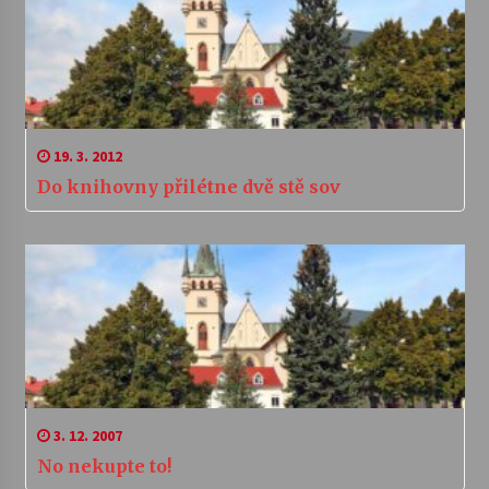
19. 3. 2012
Do knihovny přilétne dvě stě sov
3. 12. 2007
No nekupte to!