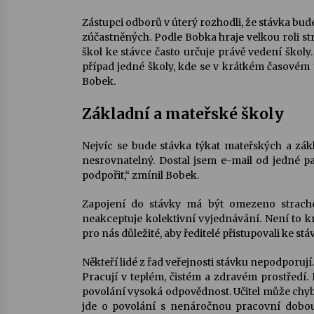
Zástupci odborů v úterý rozhodli, že stávka bud
zúčastněných. Podle Bobka hraje velkou roli st
škol ke stávce často určuje právě vedení školy
případ jedné školy, kde se v krátkém časovém ú
Bobek.
Základní a mateřské školy
Nejvíc se bude stávka týkat mateřských a zákla
nesrovnatelný. Dostal jsem e-mail od jedné pa
podpořit,“ zmínil Bobek.
Zapojení do stávky má být omezeno strachem
neakceptuje kolektivní vyjednávání. Není to krit
pro nás důležité, aby ředitelé přistupovali ke st
Někteří lidé z řad veřejnosti stávku nepodporují.
Pracují v teplém, čistém a zdravém prostředí
povolání vysoká odpovědnost. Učitel může chybu
jde o povolání s nenáročnou pracovní dobou.