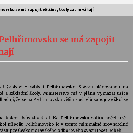
imovsku se má zapojit většina, školy zatím váhají
Vernisáž výstavy Josefíny Duškové:
Stávám se kapkou
 Pelhřimovsku se má zapojit
30. 7. 2026
hají
Letní koncerty ve Stromovce:
Kolchoz a Jenakaši
28. 7. 2026
s
Vysočinka
asti školství zasáhly i Pelhřimovsko. Stávku plánovanou na
17. 7. 2026
ké a základní školy. Ministerstvo má v plánu vymazat tisíce
ují, že se na Pelhřimovsku většina učitelů zapojí, ze škol se
V
Varhanní recitál Michala Novenka v
 kolem tisícovky škol. Na Pelhřimovsku zatím počet určit
Klášteře Želiv
škol připojit. Pelhřimovsko je v tomto minimálně srovnatelné
3. 7. 2026
ní zástupce Českomoravského odborového svazu Josef Bobek.