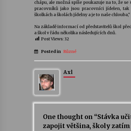
chápu, ale možná spíše poukazuje na to, že se
pracovníků jako jsou pracovníci jídelen, tak
školkách a školách jídelny a je to naše chlouba,“
Na základě informací od představitelů škol pře
a škol v řádu několika následujících dnů.
Post Views:
32
Posted in
Různé
Axl
One thought on “
Stávka uči
zapojit většina, školy zatím