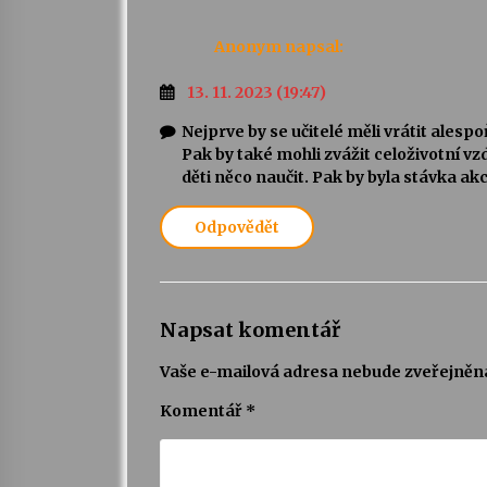
Anonym
napsal:
13. 11. 2023 (19:47)
Nejprve by se učitelé měli vrátit ales
Pak by také mohli zvážit celoživotní vzd
děti něco naučit. Pak by byla stávka a
Odpovědět
Napsat komentář
Vaše e-mailová adresa nebude zveřejněn
Komentář
*