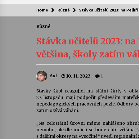
Home
Různé
Stávka učitelů 2023: na Pelhř
Kam za kulturou?
Různé
Letní koncerty ve Stromovce: Ars
Camerata a Sukuba Ensemble
Stávka učitelů 2023: na
4. 8. 2026
většina, školy zatím vá
Pozvánka na integrační festival
Quijotova šedesátka: 28. 7.–1. 8.
2026
Axl
10. 11. 2023
1
28. 7. 2026
Letní koncerty ve Stromovce: Rufu
Stávky škol reagující na státní škrty v obl
Miller
27. listopadu mají podpořit především mateřs
22. 7. 2026
nepedagogických pracovních pozic. Odbory odhad
zatím ozývá váhání.
Za kulturou kousek za Humpolec. 
„Na celostátní úrovni máme nahlášeno zhruba
Želivě ožije odkaz Josefa Čapka
nemohu, ale dle indicií se bude chtít většina 
13. 7. 2026
s dalšími okresy na Vysočině,“ uvedl regionál