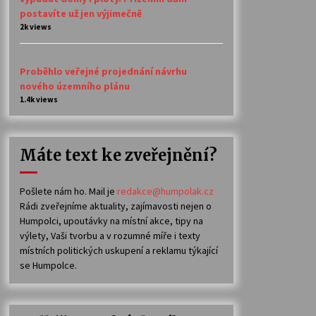
postavíte už jen výjimečně
2k views
Proběhlo veřejné projednání návrhu
nového územního plánu
1.4k views
Máte text ke zveřejnění?
Pošlete nám ho. Mail je
redakce@humpolak.cz
Rádi zveřejníme aktuality, zajímavosti nejen o
Humpolci, upoutávky na místní akce, tipy na
výlety, Vaši tvorbu a v rozumné míře i texty
místních politických uskupení a reklamu týkající
se Humpolce.