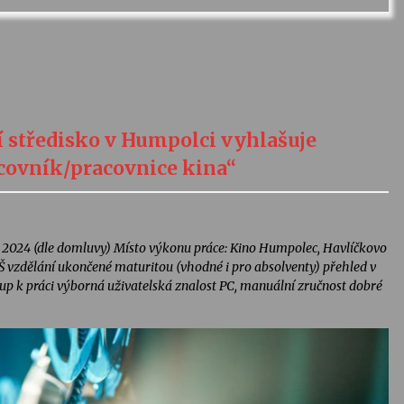
 středisko v Humpolci vyhlašuje
acovník/pracovnice kina“
 2024 (dle domluvy) Místo výkonu práce: Kino Humpolec, Havlíčkovo
vzdělání ukončené maturitou (vhodné i pro absolventy) přehled v
ístup k práci výborná uživatelská znalost PC, manuální zručnost dobré