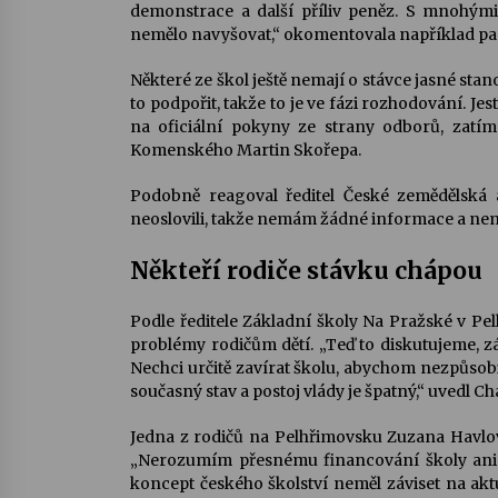
demonstrace a další příliv peněz. S mnohými
nemělo navyšovat,“ okomentovala například paní
Některé ze škol ještě nemají o stávce jasné sta
to podpořit, takže to je ve fázi rozhodování. J
na oficiální pokyny ze strany odborů, zatím 
Komenského Martin Skořepa.
Podobně reagoval ředitel České zemědělská
neoslovili, takže nemám žádné informace a nem
Někteří rodiče stávku chápou
Podle ředitele Základní školy Na Pražské v Pe
problémy rodičům dětí. „Teď to diskutujeme, 
Nechci určitě zavírat školu, abychom nezpůsobi
současný stav a postoj vlády je špatný,“ uvedl C
Jedna z rodičů na Pelhřimovsku Zuzana Havlová
„Nerozumím přesnému financování školy ani s
koncept českého školství neměl záviset na aktu