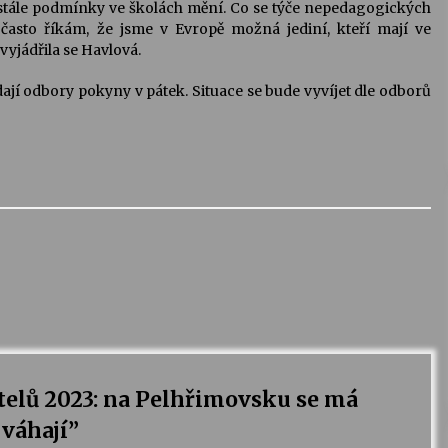
 stále podmínky ve školách mění. Co se týče nepedagogických
 často říkám, že jsme v Evropě možná jediní, kteří mají ve
 vyjádřila se Havlová.
dají odbory pokyny v pátek. Situace se bude vyvíjet dle odborů
telů 2023: na Pelhřimovsku se má
 váhají
”