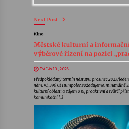
Next Post
Kino
Městské kulturní a informační
výběrové řízení na pozici „pr
Pá Lis 10 , 2023
Předpokládaný termín nástupu: prosinec 2023/leden
nám. 91, 396 01 Humpolec Požadujeme: minimálně SŠ 
kulturní oblasti a zájem o ni, proaktivní a tvůrčí př
komunikační […]