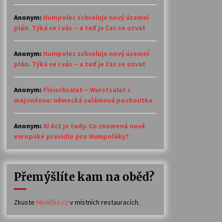
Anonym
:
Humpolec schvaluje nový územní
plán. Týká se i vás – a teď je čas se ozvat
Anonym
:
Humpolec schvaluje nový územní
plán. Týká se i vás – a teď je čas se ozvat
Anonym
:
Fleischsalat – Wurstsalat s
majonézou: německá salámová pochoutka
Anonym
:
AI Act je tady. Co znamená nové
evropské pravidlo pro Humpoláky?
Přemýšlíte kam na oběd?
Zkuste
Meníčka.cz
v místních restauracích.