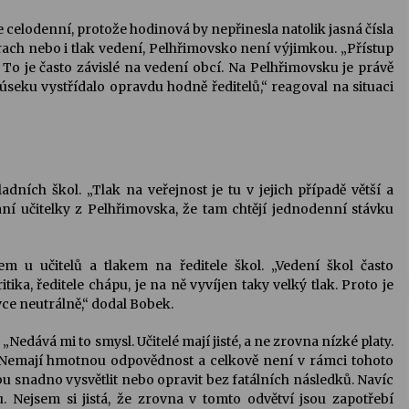
e celodenní, protože hodinová by nepřinesla natolik jasná čísla
rach nebo i tlak vedení, Pelhřimovsko není výjimkou. „Přístup
. To je často závislé na vedení obcí. Na Pelhřimovsku je právě
seku vystřídalo opravdu hodně ředitelů,“ reagoval na situaci
dních škol. „Tlak na veřejnost je tu v jejich případě větší a
ní učitelky z Pelhřimovska, že tam chtějí jednodenní stávku
 u učitelů a tlakem na ředitele škol. „Vedení škol často
ika, ředitele chápu, je na ně vyvíjen taky velký tlak. Proto je
ávce neutrálně,“ dodal Bobek.
 „Nedává mi to smysl. Učitelé mají jisté, a ne zrovna nízké platy.
. Nemají hmotnou odpovědnost a celkově není v rámci tohoto
 snadno vysvětlit nebo opravit bez fatálních následků. Navíc
 Nejsem si jistá, že zrovna v tomto odvětví jsou zapotřebí