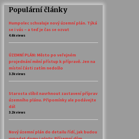
Populární články
Humpolec schvaluje nový územní plán. Týká
se i vás – a teď je čas se ozvat
4.6k views
ÚZEMNÍ PLÁN: Město po veřejném
projednání mění přístup k přípravě. Jen na
místní části zatím nedošlo
3.3k views
Starosta slíbil navrhnout zastavení příprav
územního plánu. Připomínky ale podávejte
dál
3.2k views
Nový územní plán do detailu řídí, jak budou
vypadat domy i ploty. Přízemní dům