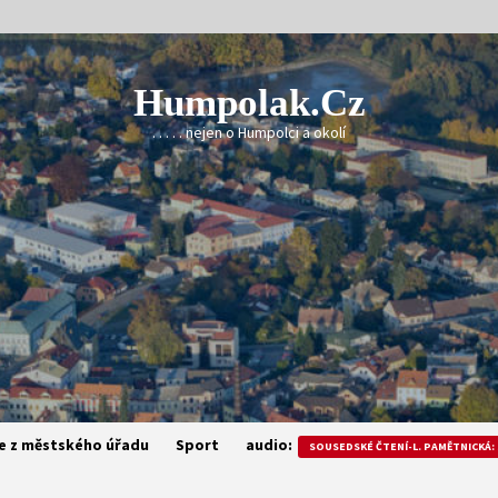
Humpolak.cz
. . . . . nejen o Humpolci a okolí
e z městského úřadu
Sport
audio:
SOUSEDSKÉ ČTENÍ-L. PAMĚTNICKÁ: 