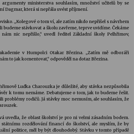
 argumenty ministerstva souhlasím, množství učitelů by se
 Dagmar, která si nepřála uvést příjmení.
novisko. „Kolegové o tom ví, ale zatím nikdo nepřišel s návrhem
estli budeme stávkovat a školu zavřeme, teprve uvidíme. Čekáme
nám nic nepřišlo,“ uvedl ředitel Základní školy Pelhřimov,
 akademie v Humpolci Otakar Březina. „Zatím mě odboráři
ám to jak komentovat,“ odpověděl na dotaz Březina.
lhřimově Luďka Charouzka je důležité, aby stávka nezpůsobila
závěr k tomu nemáme. Debatujeme o tom, jak to budeme řešit.
li problémy rodičů. Já stávky moc nemusím, ale souhlasím, že
harouzek.
 uvedla, že oblast školství je pro ni velmi zásadním bodem.
tátnímu rozdělování financí do školství, ale myslím, že by
ální politice, měl by být dlouhodobý. Stávku v tomto případě