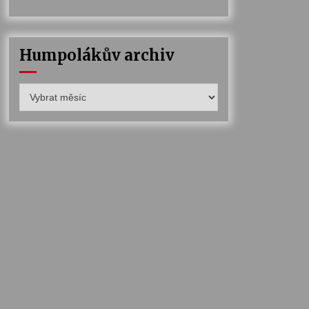
Humpolákův archiv
Humpolákův
archiv