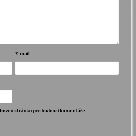
E-mail
webovou stránku pro budoucí komentáře.