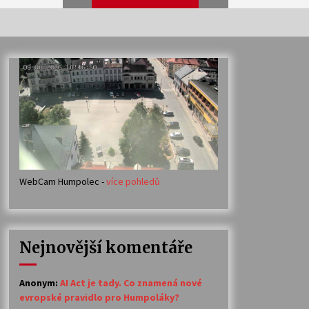
Veselí muzikanti
30. 7. 2026
Votavžatský ploty
23. 7. 2026
WebCam Humpolec -
více pohledů
Ozvěny prázdnin
14. 7. 2026
Nejnovější komentáře
Petr Adamec – Malovaný svět
30. 6. 2026
Anonym
:
AI Act je tady. Co znamená nové
evropské pravidlo pro Humpoláky?