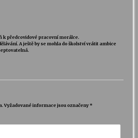
poň k předcovidové pracovní morálce.
ělávání. A ještě by se mohla do školství vrátit ambice
kceptovatelná.
a.
Vyžadované informace jsou označeny
*