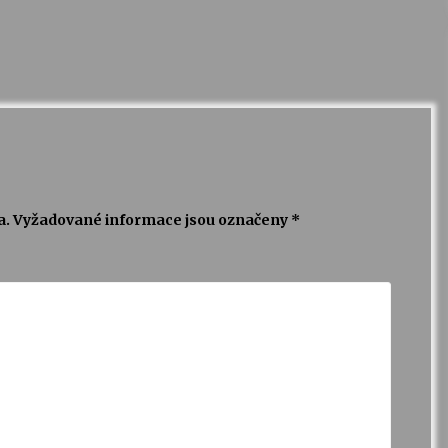
a.
Vyžadované informace jsou označeny
*