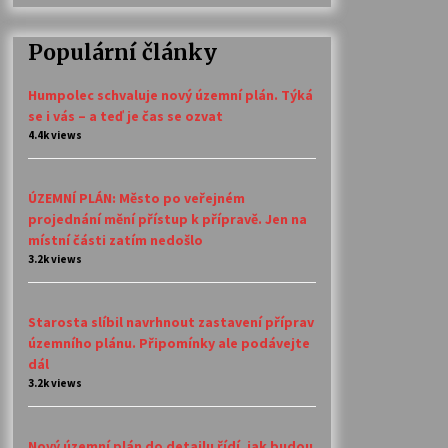
Populární články
Humpolec schvaluje nový územní plán. Týká
se i vás – a teď je čas se ozvat
4.4k views
ÚZEMNÍ PLÁN: Město po veřejném
projednání mění přístup k přípravě. Jen na
místní části zatím nedošlo
3.2k views
Starosta slíbil navrhnout zastavení příprav
územního plánu. Připomínky ale podávejte
dál
3.2k views
Nový územní plán do detailu řídí, jak budou