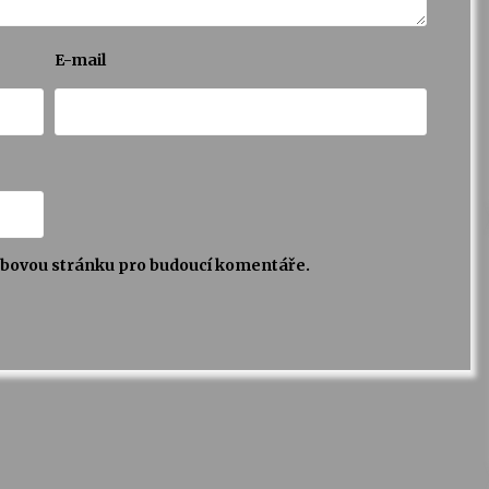
E-mail
webovou stránku pro budoucí komentáře.