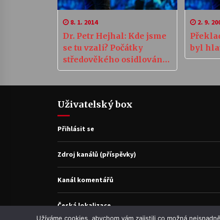
8. 1. 2014
2. 9. 20
Dr. Petr Hejhal: Kde jsme
Překla
se tu vzali? Počátky
byl hl
středověkého osidlování
Vysočiny
Uživatelský box
Přihlásit se
Zdroj kanálů (příspěvky)
Kanál komentářů
Česká lokalizace
Užíváme cookies, abychom vám zajistili co možná nejsnadně