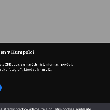
jen v Humpolci
ete ZDE popis zajímavých míst, informací, pověstí,
rek a fotografíí, které se k nim váží.
acebook
e stránky předpokládáme, že s použitím cookies souhlasíte.