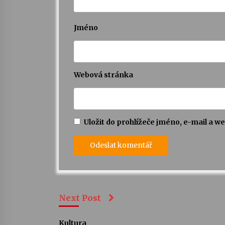
Jméno
Webová stránka
Uložit do prohlížeče jméno, e-mail a 
Next Post
Kultura