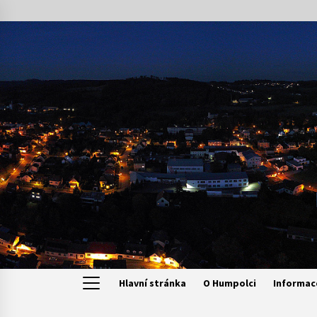
Skip
to
content
Hlavní stránka
O Humpolci
Informac