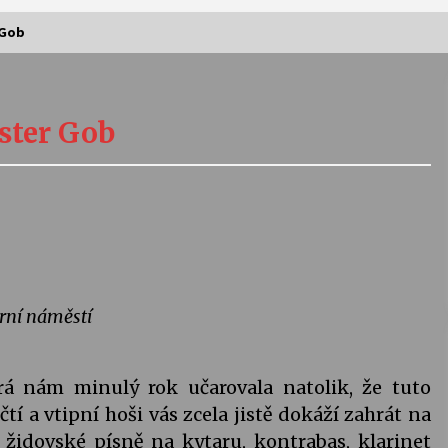
 Gob
Vernisáž výstavy Josefíny Duškové:
Stávám se kapkou
ster Gob
30. 7. 2026
Letní koncerty ve Stromovce:
Kolchoz a Jenakaši
28. 7. 2026
s
Vysočinka
17. 7. 2026
rní náměstí
V
Varhanní recitál Michala Novenka v
rá nám minulý rok učarovala natolik, že tuto
Klášteře Želiv
tí a vtipní hoši vás zcela jistě dokáží zahrát na
3. 7. 2026
 židovské písně na kytaru, kontrabas, klarinet