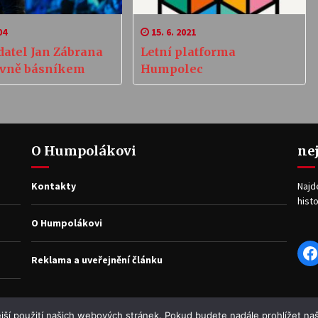
04
15. 6. 2021
datel Jan Zábrana
Letní platforma
avně básníkem
Humpolec
O Humpolákovi
ne
Kontakty
Najd
histo
O Humpolákovi
F
Reklama a uveřejnění článku
jší použití našich webových stránek. Pokud budete nadále prohlížet naš