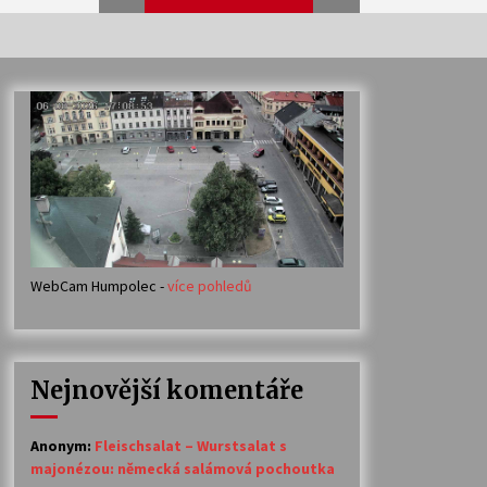
Veselí muzikanti
30. 7. 2026
Votavžatský ploty
23. 7. 2026
WebCam Humpolec -
více pohledů
Ozvěny prázdnin
14. 7. 2026
Nejnovější komentáře
Petr Adamec – Malovaný svět
30. 6. 2026
Anonym
:
Fleischsalat – Wurstsalat s
majonézou: německá salámová pochoutka