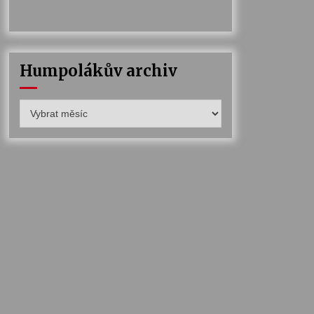
Humpolákův archiv
Humpolákův
archiv