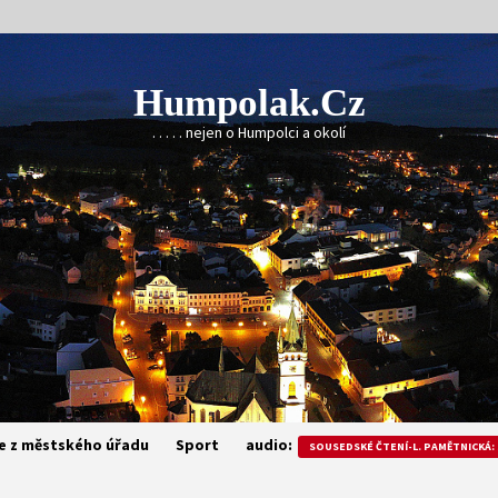
Humpolak.cz
. . . . . nejen o Humpolci a okolí
e z městského úřadu
Sport
audio:
SOUSEDSKÉ ČTENÍ-L. PAMĚTNICKÁ: 