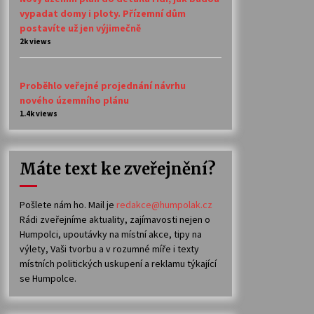
vypadat domy i ploty. Přízemní dům
postavíte už jen výjimečně
2k views
Proběhlo veřejné projednání návrhu
nového územního plánu
1.4k views
Máte text ke zveřejnění?
Pošlete nám ho. Mail je
redakce@humpolak.cz
Rádi zveřejníme aktuality, zajímavosti nejen o
Humpolci, upoutávky na místní akce, tipy na
výlety, Vaši tvorbu a v rozumné míře i texty
místních politických uskupení a reklamu týkající
se Humpolce.