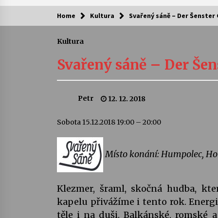
Home
Kultura
Svařený sáně – Der Šenster
Kam za kulturou?
Kultura
Letní koncerty ve Stromovce: Ars
Camerata a Sukuba Ensemble
Svařený sáně – Der Šen
4. 8. 2026
Pozvánka na integrační festival
Petr
12. 12. 2018
Quijotova šedesátka: 28. 7.–1. 8.
2026
28. 7. 2026
Sobota 15.12.2018 19:00 – 20:00
Letní koncerty ve Stromovce: Rufu
Miller
Místo konání: Humpolec, Ho
22. 7. 2026
Za kulturou kousek za Humpolec. 
Klezmer, šraml, skočná hudba, kte
Želivě ožije odkaz Josefa Čapka
kapelu přivážíme i tento rok. Energič
13. 7. 2026
těle i na duši. Balkánské, romské a