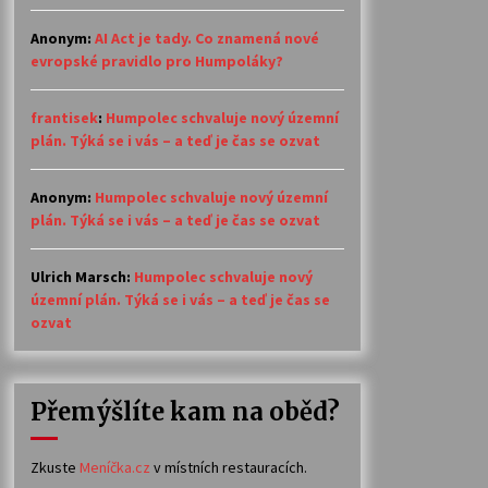
Anonym
:
AI Act je tady. Co znamená nové
evropské pravidlo pro Humpoláky?
frantisek
:
Humpolec schvaluje nový územní
plán. Týká se i vás – a teď je čas se ozvat
Anonym
:
Humpolec schvaluje nový územní
plán. Týká se i vás – a teď je čas se ozvat
Ulrich Marsch
:
Humpolec schvaluje nový
územní plán. Týká se i vás – a teď je čas se
ozvat
Přemýšlíte kam na oběd?
Zkuste
Meníčka.cz
v místních restauracích.