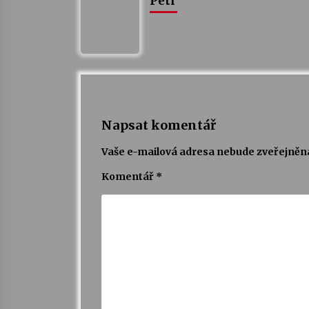
Petr
Napsat komentář
Vaše e-mailová adresa nebude zveřejněn
Komentář
*