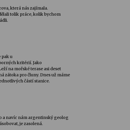
trova, která nás zajímala.
lali tolik práce, kolik bychom
dli.
e pak u
orných kritérií. Jako
eží na mořské terase asi deset
ěná zátoka pro čluny. Dnes už máme
dnotlivých částí stanice.
lo a navíc nám argentinský geolog
zásobovat, je zasolená.