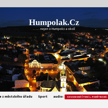
Humpolak.cz
. . . . . nejen o Humpolci a okolí
e z městského úřadu
Sport
audio:
SOUSEDSKÉ ČTENÍ-L. PAMĚTNICKÁ: 