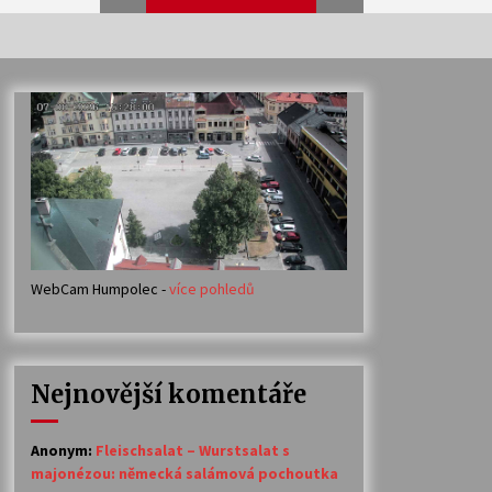
Veselí muzikanti
30. 7. 2026
Votavžatský ploty
23. 7. 2026
WebCam Humpolec -
více pohledů
Ozvěny prázdnin
14. 7. 2026
Nejnovější komentáře
Petr Adamec – Malovaný svět
30. 6. 2026
Anonym
:
Fleischsalat – Wurstsalat s
majonézou: německá salámová pochoutka