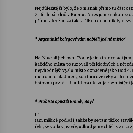
Nejdůležitější bylo, že oni znali přímo tu část os
Za těch pár dnů v Buenos Aires jsme nakonec udě
přímo v terénu za tak krátkou dobu nikdy nezvlá
* Argentinští kolegové vám nabídli jediné místo?
Ne. Navrhli jich osm. Podle jejich informací jsm
každého místa posuzovali pět kladných a pět záp
nejvhodnější vyšlo místo označené jako Bod 4. L
metrů nad hladinou, jsou tam dvě řeky a chrán
hotovou první skicu, která ukazuje rozmístění je
* Proč jste opustili Brandy Bay?
Je
tam měkké podloží, takže by se tam těžko stavě
řekl, že voda v jezeře, odkud jsme chtěli stanici 