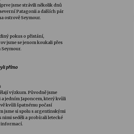
jprve jsme strávili několik dnů
severní Patagonii a dalších pár
na ostrově Seymour.
ediný pokus o přistání,
trov jsme se jenom koukali přes
va Seymour.
byli přímo
s
s dělají výzkum. Původně jsme
 a jedním Japoncem, který kvůli
rávě kvůli špatnému počasí
am jsme si spolu s argentinskými
nimi seděli a probírali letecké
 informací.