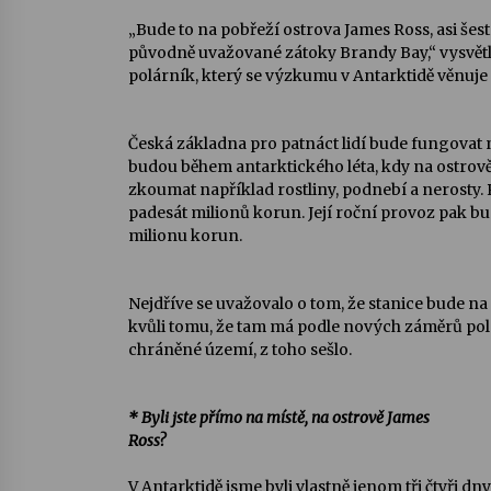
„Bude to na pobřeží ostrova James Ross, asi še
původně uvažované zátoky Brandy Bay,“ vysvětlu
polárník, který se výzkumu v Antarktidě věnuje u
Česká základna pro patnáct lidí bude fungovat n
budou během antarktického léta, kdy na ostrově 
zkoumat například rostliny, podnebí a nerosty. P
padesát milionů korun. Její roční provoz pak bude
milionu korun.
Nejdříve se uvažovalo o tom, že stanice bude na
kvůli tomu, že tam má podle nových záměrů pol
chráněné území, z toho sešlo.
* Byli jste přímo na místě, na ostrově James
Ross?
V Antarktidě jsme byli vlastně jenom tři čtyři dny