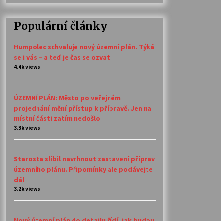
Populární články
Humpolec schvaluje nový územní plán. Týká
se i vás – a teď je čas se ozvat
4.4k views
ÚZEMNÍ PLÁN: Město po veřejném
projednání mění přístup k přípravě. Jen na
místní části zatím nedošlo
3.3k views
Starosta slíbil navrhnout zastavení příprav
územního plánu. Připomínky ale podávejte
dál
3.2k views
Nový územní plán do detailu řídí, jak budou