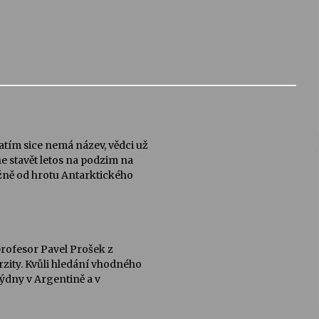
atím sice nemá název, vědci už
ne stavět letos na podzim na
ižně od hrotu Antarktického
profesor Pavel Prošek z
zity. Kvůli hledání vhodného
týdny v Argentině a v