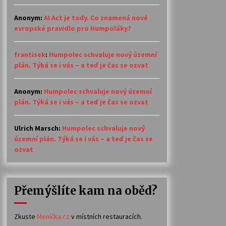
Anonym
:
AI Act je tady. Co znamená nové
evropské pravidlo pro Humpoláky?
frantisek
:
Humpolec schvaluje nový územní
plán. Týká se i vás – a teď je čas se ozvat
Anonym
:
Humpolec schvaluje nový územní
plán. Týká se i vás – a teď je čas se ozvat
Ulrich Marsch
:
Humpolec schvaluje nový
územní plán. Týká se i vás – a teď je čas se
ozvat
Přemýšlíte kam na oběd?
Zkuste
Meníčka.cz
v místních restauracích.