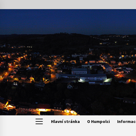
Skip
to
content
Hlavní stránka
O Humpolci
Informac