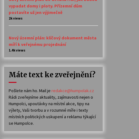
vypadat domy i ploty. Přízemní dům
postavíte už jen výjimečně
2k views
Nový územní plán: klíčový dokument města
míří k veřejnému projednání
1.4k views
Máte text ke zveřejnění?
Pošlete nám ho. Mail je
redakce@humpolak.cz
Rádi zveřejníme aktuality, zajímavosti nejen o
Humpolci, upoutávky na místní akce, tipy na
výlety, Vaši tvorbu a v rozumné míře i texty
místních politických uskupení a reklamu týkající
se Humpolce.