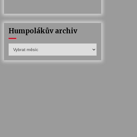
Humpolákův archiv
Humpolákův
archiv