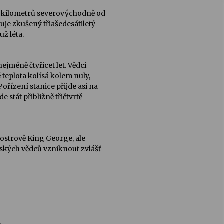
st kilometrů severovýchodně od
je zkušený třiašedesátiletý
ž léta.
ejméně čtyřicet let. Vědci
teplota kolísá kolem nuly,
ořízení stanice přijde asi na
 stát přibližně třičtvrtě
 ostrově King George, ale
ských vědců vzniknout zvlášť
.