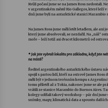
Kvůli počasí jsme se na James Ross nedostali. Ne
v argentinském městě Rio Gallegos, které leží v 
dnů jsme byli na antarktické stanici Marambio 
Na James Ross jsme měli letět letadlem, ale ani j
který jsme absolvovali, se nezdařil. Na „náš“ os
moře – leží totiž asi dvacet kilometrů od ostro
* Jak jste vybrali lokalitu pro základnu, když jste ne
na místě?
Ředitel argentinského antarktického ústavu ná
spojil s partou lidí, kteří na ostrově James Ros
měli být v jednom terénním kempu s Argentinci
tomu přiletěl až z Tokia, nakonec jsme se ale p
vrátili ze stanice Marambio do Buenos Aires. T
kolegy udělali takový workshop – pár dní jsme s 
snímky, mapy, klimatická data a spoustu dalších