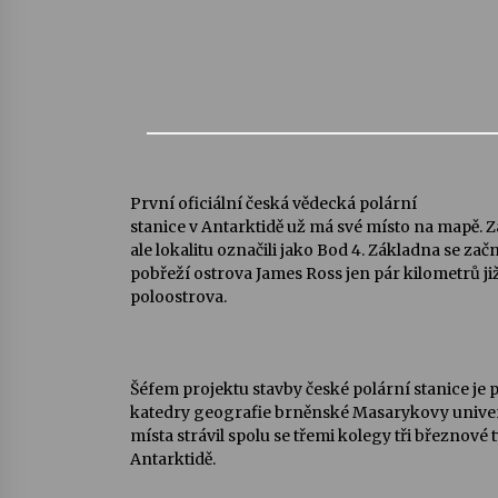
První oficiální česká vědecká polární
stanice v Antarktidě už má své místo na mapě. Z
ale lokalitu označili jako Bod 4. Základna se zač
pobřeží ostrova James Ross jen pár kilometrů j
poloostrova.
Šéfem projektu stavby české polární stanice je 
katedry geografie brněnské Masarykovy univer
místa strávil spolu se třemi kolegy tři březnové 
Antarktidě.