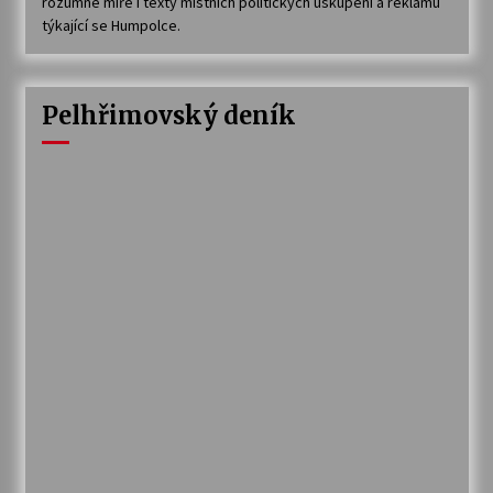
rozumné míře i texty místních politických uskupení a reklamu
týkající se Humpolce.
Pelhřimovský deník