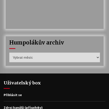
Humpolákův archiv
Humpolákův
archiv
Uživatelský box
Přihlásit se
Zdroj kanálů (příspěvky)