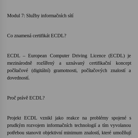
Varhanní recitál Michala Novenka v Klášteře
Modul 7: Služby informačních sítí
Želiv
3. 7. 2026
Co znamená certifikát ECDL?
Petr Adamec – Malovaný svět
30. 6. 2026
ECDL – European Computer Driving Licence (ECDL) je
mezinárodně rozšířený a uznávaný certifikační koncept
počítačové (digitální) gramotnosti, počítačových znalostí a
dovedností.
Proč právě ECDL?
Projekt ECDL vznikl jako reakce na problémy spojené s
prudkým rozvojem informačních technologií a tím vyvolanou
potřebou stanovit objektivní minimum znalostí, které umožňují