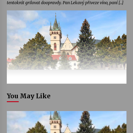
tentokrát grilovat doopravdy. Pan Lekavý přiveze víno, paní […]
You May Like