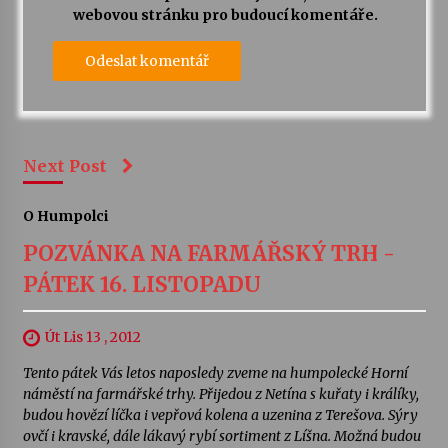
webovou stránku pro budoucí komentáře.
Next Post
O Humpolci
POZVÁNKA NA FARMÁŘSKÝ TRH -
PÁTEK 16. LISTOPADU
Út Lis 13 , 2012
Tento pátek Vás letos naposledy zveme na humpolecké Horní
náměstí na farmářské trhy. Přijedou z Netína s kuřaty i králíky,
budou hovězí líčka i vepřová kolena a uzenina z Terešova. Sýry
ovčí i kravské, dále lákavý rybí sortiment z Líšna. Možná budou