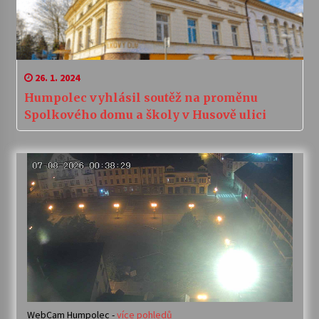
26. 1. 2024
Humpolec vyhlásil soutěž na proměnu
Spolkového domu a školy v Husově ulici
WebCam Humpolec -
více pohledů