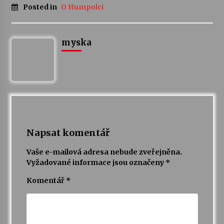
Posted in
O Humpolci
myska
Napsat komentář
Vaše e-mailová adresa nebude zveřejněna.
Vyžadované informace jsou označeny
*
Komentář
*