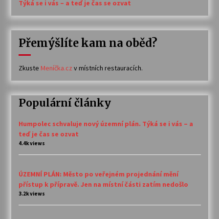
Týká se i vás – a teď je čas se ozvat
Přemýšlíte kam na oběd?
Zkuste
Meníčka.cz
v místních restauracích.
Populární články
Humpolec schvaluje nový územní plán. Týká se i vás – a
teď je čas se ozvat
4.4k views
ÚZEMNÍ PLÁN: Město po veřejném projednání mění
přístup k přípravě. Jen na místní části zatím nedošlo
3.2k views