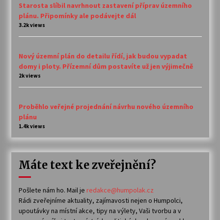
Starosta slíbil navrhnout zastavení příprav územního
plánu. Připomínky ale podávejte dál
3.2k views
Nový územní plán do detailu řídí, jak budou vypadat
domy i ploty. Přízemní dům postavíte už jen výjimečně
2k views
Proběhlo veřejné projednání návrhu nového územního
plánu
1.4k views
Máte text ke zveřejnění?
Pošlete nám ho. Mail je
redakce@humpolak.cz
Rádi zveřejníme aktuality, zajímavosti nejen o Humpolci,
upoutávky na místní akce, tipy na výlety, Vaši tvorbu a v