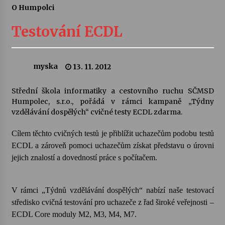
O Humpolci
Letní koncerty ve Stromovce: Ars Camerata a
Sukuba Ensemble
Testování ECDL
4. 8. 2026
Vernisáž výstavy Josefíny Duškové: Stávám se
myska
13. 11. 2012
kapkou
30. 7. 2026
Střední škola informatiky a cestovního ruchu SČMSD
Humpolec, s.r.o., pořádá v rámci kampaně „Týdny
Veselí muzikanti
vzdělávání dospělých“ cvičné testy ECDL zdarma.
30. 7. 2026
Cílem těchto cvičných testů je přiblížit uchazečům podobu testů
ECDL a zároveň pomoci uchazečům získat představu o úrovni
Pozvánka na integrační festival Quijotova
jejich znalostí a dovedností práce s počítačem.
šedesátka: 28. 7.–1. 8. 2026
28. 7. 2026
V rámci „Týdnů vzdělávání dospělých“ nabízí naše testovací
Letní koncerty ve Stromovce: Kolchoz a
středisko cvičná testování pro uchazeče z řad široké veřejnosti –
Jenakaši
ECDL Core moduly M2, M3, M4, M7.
28. 7. 2026