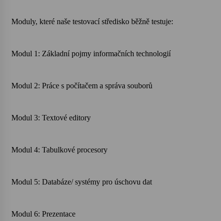
Votavžatský ploty
Moduly, které naše testovací středisko běžně testuje:
23. 7. 2026
Modul 1: Základní pojmy informačních technologií
Letní koncerty ve Stromovce: Rufus Miller
22. 7. 2026
Modul 2: Práce s počítačem a správa souborů
Vysočinka
Modul 3: Textové editory
17. 7. 2026
Modul 4: Tabulkové procesory
Ozvěny prázdnin
14. 7. 2026
Modul 5: Databáze/ systémy pro úschovu dat
Za kulturou kousek za Humpolec. V Želivě ožije
odkaz Josefa Čapka
Modul 6: Prezentace
13. 7. 2026