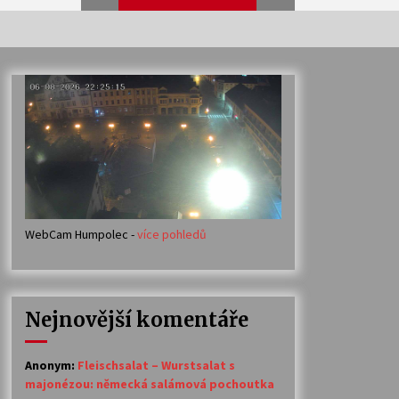
Veselí muzikanti
30. 7. 2026
Votavžatský ploty
23. 7. 2026
WebCam Humpolec -
více pohledů
Ozvěny prázdnin
14. 7. 2026
Nejnovější komentáře
Petr Adamec – Malovaný svět
30. 6. 2026
Anonym
:
Fleischsalat – Wurstsalat s
majonézou: německá salámová pochoutka