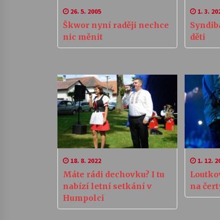
26. 5. 2005
1. 3. 20
Škwor nyní raději nechce
Syndibá
nic měnit
děti
18. 8. 2022
1. 12. 2
Máte rádi dechovku? I tu
Loutko
nabízí letní setkání v
na čert
Humpolci