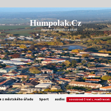
Humpolak.cz
. . . . . nejen o Humpolci a okolí
e z městského úřadu
Sport
audio:
SOUSEDSKÉ ČTENÍ-L. PAMĚTNICKÁ: 