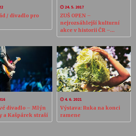
22
24. 5. 2017
d / divadlo pro
ZUŠ OPEN –
nejrozsáhlejší kulturní
akce v historii ČR –
Humpolec
016
4. 6. 2021
vé divadlo – Mlýn
Výstava: Ruka na konci
y a Kašpárek straší
ramene