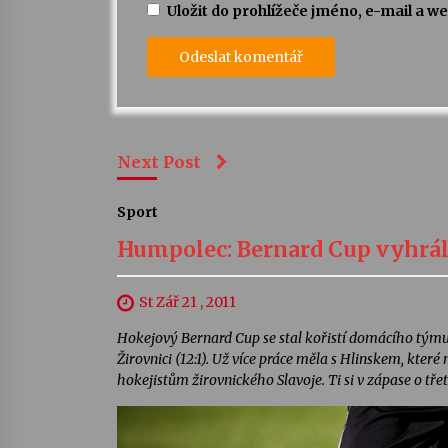
Uložit do prohlížeče jméno, e-mail a 
Next Post
Sport
Humpolec: Bernard Cup vyhrál
St Zář 21 , 2011
Hokejový Bernard Cup se stal kořistí domácího týmu
Žirovnici (12:1). Už více práce měla s Hlinskem, kter
hokejistům žirovnického Slavoje. Ti si v zápase o třet