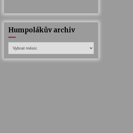
Humpolákův archiv
Humpolákův
archiv