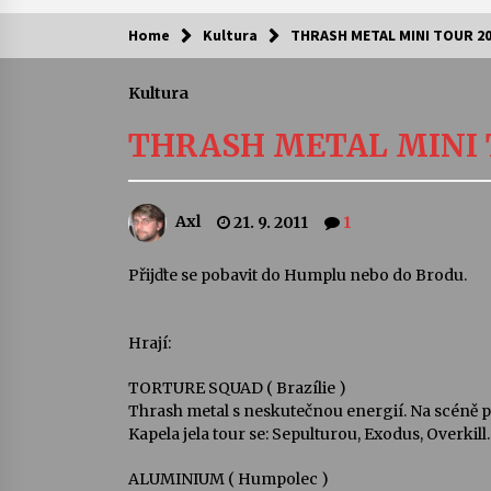
Home
Kultura
THRASH METAL MINI TOUR 2
Kam za kulturou?
Kultura
Letní koncerty ve Stromovce: Ars
Camerata a Sukuba Ensemble
THRASH METAL MINI 
4. 8. 2026
Pozvánka na integrační festival
Axl
21. 9. 2011
1
Quijotova šedesátka: 28. 7.–1. 8.
2026
28. 7. 2026
Přijďte se pobavit do Humplu nebo do Brodu.
Letní koncerty ve Stromovce: Rufu
Miller
Hrají:
22. 7. 2026
TORTURE SQUAD ( Brazílie )
Thrash metal s neskutečnou energií. Na scéně pů
Za kulturou kousek za Humpolec. 
Kapela jela tour se: Sepulturou, Exodus, Overk
Želivě ožije odkaz Josefa Čapka
13. 7. 2026
ALUMINIUM ( Humpolec )