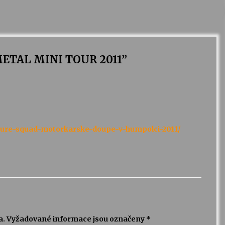
ETAL MINI TOUR 2011
”
rture-squad-motorkarske-doupe-v-humpolci-2011/
a.
Vyžadované informace jsou označeny
*