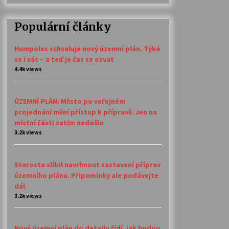
Populární články
Humpolec schvaluje nový územní plán. Týká
se i vás – a teď je čas se ozvat
4.4k views
ÚZEMNÍ PLÁN: Město po veřejném
projednání mění přístup k přípravě. Jen na
místní části zatím nedošlo
3.2k views
Starosta slíbil navrhnout zastavení příprav
územního plánu. Připomínky ale podávejte
dál
3.2k views
Nový územní plán do detailu řídí, jak budou