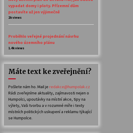
vypadat domy i ploty. Přízemní dům
postavíte už jen výjimečně
2k views
Proběhlo veřejné projednání návrhu
nového územního plánu
1.4k views
Máte text ke zveřejnění?
Pošlete nám ho. Mail je
redakce@humpolak.cz
Rádi zveřejníme aktuality, zajímavosti nejen o
Humpolci, upoutávky na místní akce, tipy na
výlety, Vaši tvorbu a v rozumné míře i texty
místních politických uskupení a reklamu týkající
se Humpolce.