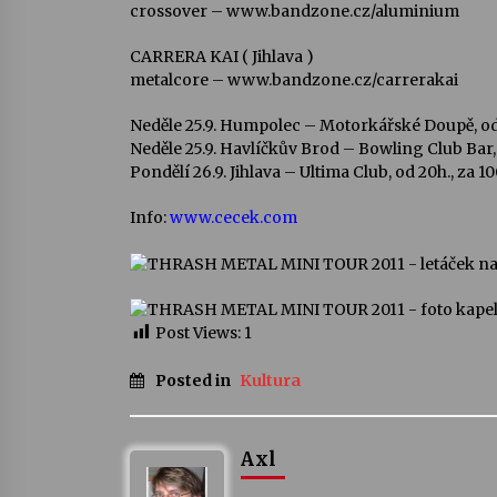
crossover – www.bandzone.cz/aluminium
CARRERA KAI ( Jihlava )
metalcore – www.bandzone.cz/carrerakai
Neděle 25.9. Humpolec – Motorkářské Doupě, od 
Neděle 25.9. Havlíčkův Brod – Bowling Club Bar, o
Pondělí 26.9. Jihlava – Ultima Club, od 20h., za 10
Info:
www.cecek.com
Post Views:
1
Posted in
Kultura
Axl