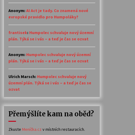
Anonym
:
AI Act je tady. Co znamená nové
evropské pravidlo pro Humpoláky?
frantisek
:
Humpolec schvaluje nový územní
plán. Týká se i vás – a teď je čas se ozvat
Anonym
:
Humpolec schvaluje nový územní
plán. Týká se i vás – a teď je čas se ozvat
Ulrich Marsch
:
Humpolec schvaluje nový
územní plán. Týká se i vás – a teď je čas se
ozvat
Přemýšlíte kam na oběd?
Zkuste
Meníčka.cz
v místních restauracích.