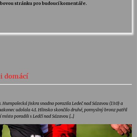
webovou stránku pro budoucí komentáře.
i domácí
. Humpolecká Jiskra snadno porazila Ledeč nad Sázavou (13:0) a
é nakonec udolala 4:1. Hlinsko skončilo druhé, pomyslný bronz patřil
í místo poradili s Ledčí nad Sázavou […]