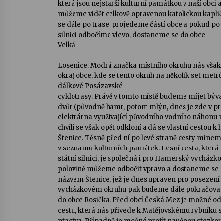
která jsou nejstarší kulturní památkou v naší obci 
můžeme vidět celkově opravenou katolickou kaplič
se dále po trase, projedeme částí obce a pokud po 
silnici odbočíme vlevo, dostaneme se do obce
Velká
Losenice. Modrá značka místního okruhu nás však
okraj obce, kde se tento okruh na několik set metrů
dálkové Posázavské
cyklotrasy. Právě v tomto místě budeme míjet býv
dvůr (původně hamr, potom mlýn, dnes je zde v p
elektrárna využívající původního vodního náhonu n
chvíli se však opět odkloní a dá se vlastní cestou k
Štenice. Těsně před ní po levé straně cesty mine
v seznamu kulturních památek. Lesní cesta, která
státní silnici, je společná i pro Hamerský vycházko
polovině můžeme odbočit vpravo a dostaneme se 
názvem Štenice, jež je dnes upraven pro posezení
vycházkovém okruhu pak budeme dále pokračovat
do obce Rosička. Před obcí Česká Mez je možné odb
cestu, která nás přivede k Matějovskému rybníku 
ptactva. Případně je možné projít naučnou stezkou