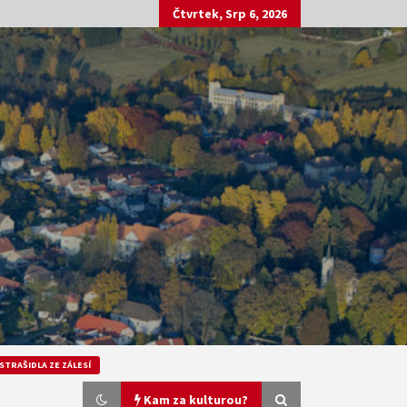
Čtvrtek, Srp 6, 2026
STRAŠIDLA ZE ZÁLESÍ
Kam za kulturou?