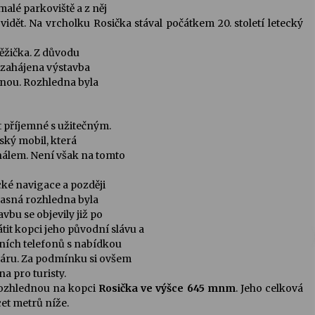
malé parkoviště a z něj
 vidět. Na vrcholku Rosička stával počátkem 20. století letecký
ěžička. Z důvodu
a zahájena výstavba
inou. Rozhledna byla
t příjemné s užitečným.
ský mobil, která
nálem. Není však na tomto
ecké navigace a později
časná rozhledna byla
vbu se objevily již po
tit kopci jeho původní slávu a
lních telefonů s nabídkou
áru. Za podmínku si ovšem
na pro turisty.
rozhlednou na kopci
Rosička ve výšce 645 mnm
. Jeho celková
cet metrů níže.