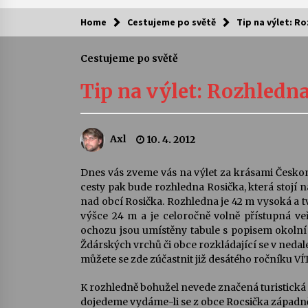
Home
Cestujeme po světě
Tip na výlet: R
Kam za kulturou?
Cestujeme po světě
Letní koncerty ve Stromovce: Ars
Camerata a Sukuba Ensemble
Tip na výlet: Rozhledn
4. 8. 2026
Pozvánka na integrační festival
Axl
10. 4. 2012
Quijotova šedesátka: 28. 7.–1. 8.
2026
28. 7. 2026
Dnes vás zveme vás na výlet za krásami Česko
cesty pak bude rozhledna Rosička, která stojí 
Letní koncerty ve Stromovce: Rufu
nad obcí Rosička. Rozhledna je 42 m vysoká a tv
Miller
výšce 24 m a je celoročně volně přístupná ve
22. 7. 2026
ochozu jsou umístěny tabule s popisem okolní 
Ždárských vrchů či obce rozkládající se v neda
můžete se zde zúčastnit již desátého ročníku 
Za kulturou kousek za Humpolec. 
Želivě ožije odkaz Josefa Čapka
K rozhledně bohužel nevede značená turistická 
13. 7. 2026
dojedeme vydáme-li se z obce Rocsička západn