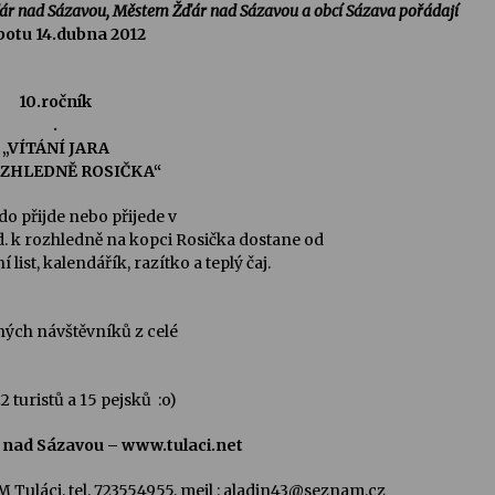
Žďár nad Sázavou, Městem Žďár nad Sázavou a obcí Sázava
pořádají
botu 14.dubna 2012
10.ročník
.
„VÍTÁNÍ JARA
ZHLEDNĚ ROSIČKA“
do přijde nebo přijede v
d. k rozhledně na kopci Rosička dostane od
list, kalendářík, razítko a teplý čaj.
dných návštěvníků z celé
 turistů a 15 pejsků :o)
 nad Sázavou – www.tulaci.net
 Tuláci, tel. 723554955, meil : aladin43@seznam.cz