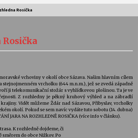
ozhledna Rosička
Vernisáž výstavy Josefíny Duškové:
Stávám se kapkou
a Rosička
30. 7. 2026
Letní koncerty ve Stromovce:
Kolchoz a Jenakaši
28. 7. 2026
moravské vchoviny v okolí obce Sázava. Našim hlavním cílem
na stejnojmenném vrcholku (644 m.n.m.), jež se zvedá západně
s
Vysočinka
oří ji telekomunikační stožár s vyhlídkovou plošinou. Ta je ve
17. 7. 2026
řejnosti. Z rozhledny je pěkný kruhový výhled a na zábradlí
krajiny. Vidět můžeme Ždár nad Sázavou, Přibyslav, vrcholky
lekém okolí. Pokud se sem navíc vydáte tuto sobotu (14. dubna)
VÍTÁNÍ JARA NA ROZHLEDNĚ ROSIČKA (více info v článku).
V
Varhanní recitál Michala Novenka v
Klášteře Želiv
trasa. K rozhledně dojdeme, či
3. 7. 2026
ě směrem do obce Nižkov. Po