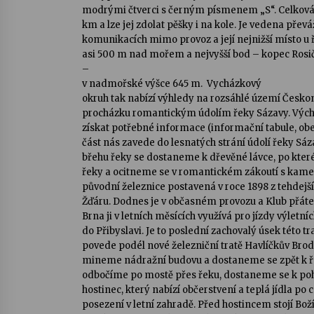
modrými čtverci s černým písmenem „S“. Celková d
km a lze jej zdolat pěšky i na kole. Je vedena přev
komunikacích mimo provoz a její nejnižší místo u 
asi 500 m nad mořem a nejvyšší bod – kopec Rosi
–
v nadmořské výšce 645 m. Vycházkový
okruh tak nabízí výhledy na rozsáhlé území Česko
procházku romantickým údolím řeky Sázavy. Výcho
získat potřebné informace (informační tabule, obec
část nás zavede do lesnatých strání údolí řeky Sá
břehu řeky se dostaneme k dřevěné lávce, po kte
řeky a ocitneme se v romantickém zákoutí s kam
původní železnice postavená v roce 1898 z tehde
Žďáru. Dodnes je v občasném provozu a Klub přátel
Brna ji v letních měsících využívá pro jízdy výletní
do Přibyslavi. Je to poslední zachovalý úsek této tr
povede podél nové železniční tratě Havlíčkův Brod
mineme nádražní budovu a dostaneme se zpět k ře
odbočíme po mostě přes řeku, dostaneme se k poh
hostinec, který nabízí občerstvení a teplá jídla po
posezení v letní zahradě. Před hostincem stojí Bož