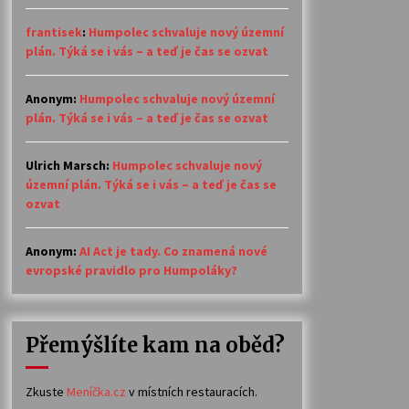
frantisek
:
Humpolec schvaluje nový územní
plán. Týká se i vás – a teď je čas se ozvat
Anonym
:
Humpolec schvaluje nový územní
plán. Týká se i vás – a teď je čas se ozvat
Ulrich Marsch
:
Humpolec schvaluje nový
územní plán. Týká se i vás – a teď je čas se
ozvat
Anonym
:
AI Act je tady. Co znamená nové
evropské pravidlo pro Humpoláky?
Přemýšlíte kam na oběd?
Zkuste
Meníčka.cz
v místních restauracích.