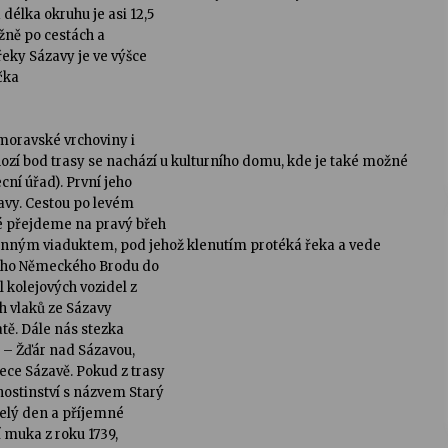
élka okruhu je asi 12,5
ážně po cestách a
řeky Sázavy je ve výšce
čka
moravské vrchoviny i
zí bod trasy se nachází u kulturního domu, kde je také možné
ní úřad). První jeho
zavy. Cestou po levém
ré přejdeme na pravý břeh
enným viaduktem, pod jehož klenutím protéká řeka a vede
jšího Německého Brodu do
 kolejových vozidel z
ch vlaků ze Sázavy
atě. Dále nás stezka
 – Žďár nad Sázavou,
ce Sázavě. Pokud z trasy
ostinství s názvem Starý
 celý den a příjemné
í muka z roku 1739,