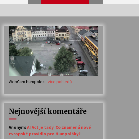
Veselí muzikanti
30. 7. 2026
Votavžatský ploty
23. 7. 2026
WebCam Humpolec -
více pohledů
Ozvěny prázdnin
14. 7. 2026
Nejnovější komentáře
Petr Adamec – Malovaný svět
30. 6. 2026
Anonym
:
AI Act je tady. Co znamená nové
evropské pravidlo pro Humpoláky?