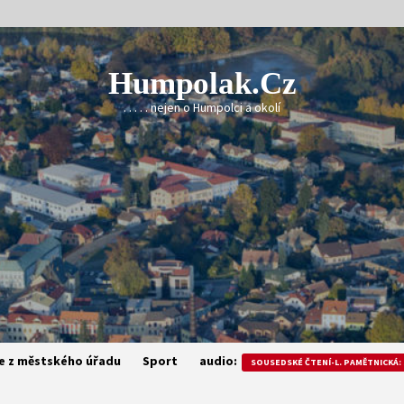
Humpolak.cz
. . . . . nejen o Humpolci a okolí
e z městského úřadu
Sport
audio:
SOUSEDSKÉ ČTENÍ-L. PAMĚTNICKÁ: 