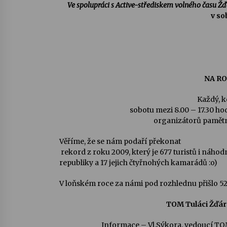
Ve spolupráci s Active-střediskem volného času 
v so
NA RO
Každý, k
sobotu mezi 8.00 – 17.30 ho
organizátorů pamětní 
Věříme, že se nám podaří překonat
rekord z roku 2009, který je 677 turistů i náho
republiky a 17 jejich čtyřnohých kamarádů :o)
V loňském roce za námi pod rozhlednu přišlo 522
TOM Tuláci Žďár
Informace – Vl.Sýkora, vedoucí TOM