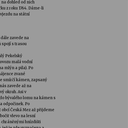
a na dohled od nich
ku z roku 1764. Dáme-li
vjezdu na státní
 dále zavede na
 spojí s trasou
alý Pekelský
rovozu malá vodní
a mlýn a pila). Po
 hájence zvané
me smírčí kámen, zapsaný
 nás zavede až na
vý okruh. Asi v
do bývalého lomu na kámen s
 a odpočinek. Po
 obcí Česká Mez až přijdeme
očit vlevo na lesní
s chráněnými hnízdišti
, jež je zde vyznačena a