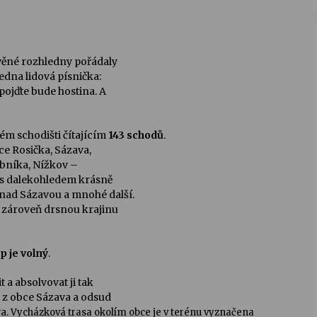
evěné rozhledny pořádaly
edna lidová písnička:
pojďte bude hostina. A
m schodišti čítajícím
143 schodů
.
bce Rosička, Sázava,
ybníka, Nížkov –
, s dalekohledem krásně
nad Sázavou a mnohé další.
zároveň drsnou krajinu
p je volný
.
a absolvovat ji tak
t z obce Sázava a odsud
va.
Vycházková trasa okolím obce je v terénu vyznačena