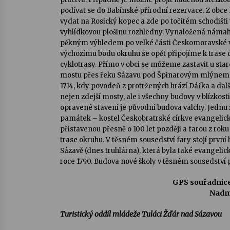
podívat se do Babínské přírodní rezervace. Z obc
vydat na Rosický kopec a zde po točitém schodišti
vyhlídkovou plošinu rozhledny. Vynaložená náma
pěkným výhledem po velké části Českomoravské vr
výchozímu bodu okruhu se opět připojíme k trase
cyklotrasy. Přímo v obci se můžeme zastavit u s
mostu přes řeku Sázavu pod Špinarovým mlýnem –
1714, kdy povodeň z protržených hrází Dářka a dalš
nejen zdejší mosty, ale i všechny budovy v blízkosti 
opravené stavení je původní budova valchy. Jednu z
památek – kostel Českobratrské církve evangelické
přistavenou přesně o 100 let později a farou z ro
trase okruhu. V těsném sousedství fary stojí první
Sázavě (dnes truhlárna), která byla také evangelic
roce 1790. Budova nové školy v těsném sousedství p
GPS souřadnice
Nadm
Turistický oddíl mládeže Tuláci Žďár nad Sázavou