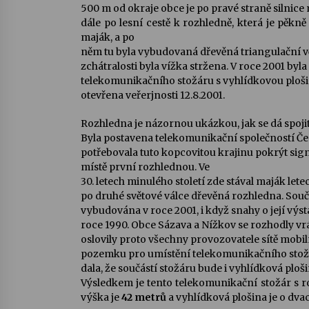
500 m od okraje obce je po pravé straně silnice 
dále po lesní cestě k rozhledně, která je pěkně
maják, a po
něm tu byla vybudovaná dřevěná triangulační v
zchátralosti byla vížka stržena. V roce 2001 byl
telekomunikačního stožáru s vyhlídkovou ploš
otevřena veřerjnosti 12.8.2001.
Rozhledna je názornou ukázkou, jak se dá spoji
Byla postavena telekomunikační společností Če
potřebovala tuto kopcovitou krajinu pokrýt sig
místě první rozhlednou. Ve
30. letech minulého století zde stával maják let
po druhé světové válce dřevěná rozhledna. Sou
vybudována v roce 2001, i když snahy o její výsta
roce 1990. Obce Sázava a Nížkov se rozhodly vrá
oslovily proto všechny provozovatele sítě mobi
pozemku pro umístění telekomunikačního stož
dala, že součástí stožáru bude i vyhlídková ploši
Výsledkem je tento telekomunikační stožár s 
výška je
42 metrů
a vyhlídková plošina je o dva