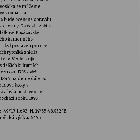
e Rosička se můžeme
 vystoupat na
ha bude oceněna opravdu
choviny. Na cestu zpět k
 dálkové Posázavské
tarého kamenného
 byl postaven po roce
ích rybníků zničila
řeky. Vedle stojící
 dalších kulturních
 z roku 1785 s věží
ku 1844 najdeme dále po
 budova školy v
ká a byla postavena v
ochází z roku 1895.
:
49°17’1.693"N, 14°55’48.932"E
ořská výška:
645 m