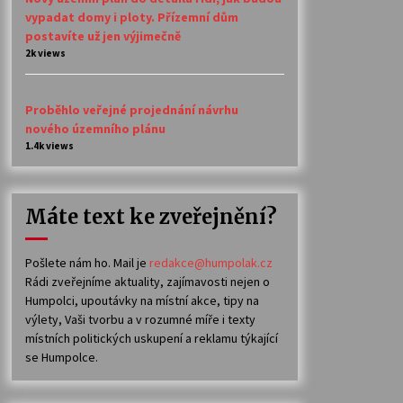
vypadat domy i ploty. Přízemní dům
postavíte už jen výjimečně
2k views
Proběhlo veřejné projednání návrhu
nového územního plánu
1.4k views
Máte text ke zveřejnění?
Pošlete nám ho. Mail je
redakce@humpolak.cz
Rádi zveřejníme aktuality, zajímavosti nejen o
Humpolci, upoutávky na místní akce, tipy na
výlety, Vaši tvorbu a v rozumné míře i texty
místních politických uskupení a reklamu týkající
se Humpolce.