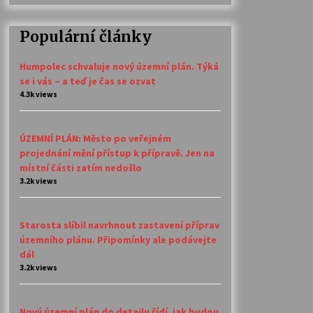
Populární články
Humpolec schvaluje nový územní plán. Týká
se i vás – a teď je čas se ozvat
4.3k views
ÚZEMNÍ PLÁN: Město po veřejném
projednání mění přístup k přípravě. Jen na
místní části zatím nedošlo
3.2k views
Starosta slíbil navrhnout zastavení příprav
územního plánu. Připomínky ale podávejte
dál
3.2k views
Nový územní plán do detailu řídí, jak budou