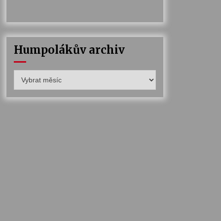
Humpolákův archiv
Humpolákův
archiv