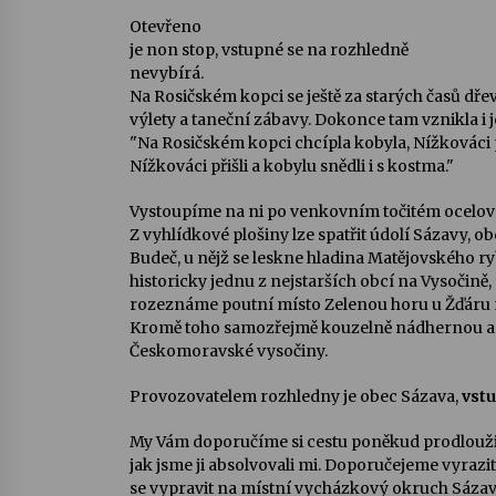
Otevřeno
je non stop, vstupné se na rozhledně
nevybírá.
Na Rosičském kopci se ještě za starých časů dř
výlety a taneční zábavy. Dokonce tam vznikla i j
"Na Rosičském kopci chcípla kobyla, Nížkováci 
Nížkováci přišli a kobylu snědli i s kostma."
Vystoupíme na ni po venkovním točitém ocelové
Z vyhlídkové plošiny lze spatřit údolí Sázavy, o
Budeč, u nějž se leskne hladina Matějovského r
historicky jednu z nejstarších obcí na Vysočině
rozeznáme poutní místo Zelenou horu u Žďáru 
Kromě toho samozřejmě kouzelně nádhernou a 
Českomoravské vysočiny.
Provozovatelem rozhledny je obec Sázava,
vstu
My Vám doporučíme si cestu poněkud prodloužit 
jak jsme ji absolvovali mi. Doporučejeme vyrazi
se vypravit na místní vycházkový okruch Sáza