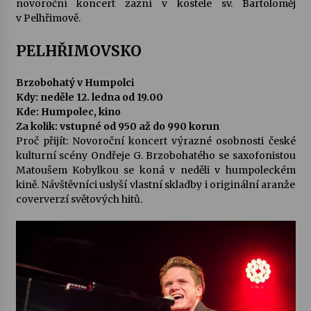
novoroční koncert zazní v kostele sv. Bartoloměj
v Pelhřimově.
Votavžatský ploty
23. 7. 2026
PELHŘIMOVSKO
Brzobohatý v Humpolci
Letní koncerty ve Stromovce: Rufus Miller
Kdy: neděle 12. ledna od 19.00
22. 7. 2026
Kde: Humpolec, kino
Za kolik: vstupné od 950 až do 990 korun
Proč přijít: Novoroční koncert výrazné osobnosti české
kulturní scény Ondřeje G. Brzobohatého se saxofonistou
Vysočinka
Matoušem Kobylkou se koná v neděli v humpoleckém
17. 7. 2026
kině. Návštěvníci uslyší vlastní skladby i originální aranže
coververzí světových hitů.
Ozvěny prázdnin
14. 7. 2026
Za kulturou kousek za Humpolec. V Želivě ožije
odkaz Josefa Čapka
13. 7. 2026