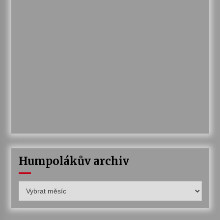
Humpolákův archiv
Humpolákův
archiv