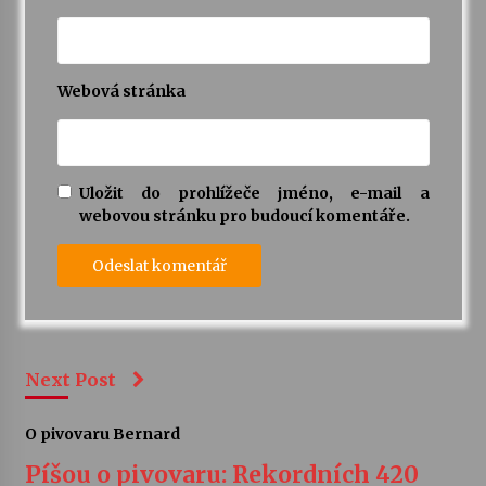
Webová stránka
Uložit do prohlížeče jméno, e-mail a
webovou stránku pro budoucí komentáře.
Next Post
O pivovaru Bernard
Píšou o pivovaru: Rekordních 420