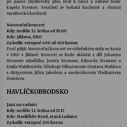
po pauze myslivecký ples, hrát k tanci a zábavě bude
kapela Preston. Součástí je bohatá kuchyně a chutná
myslivecká kuchyně.
Novoroční koncert
Kdy: neděle 12. ledna od 19.00
Kde: Jihlava, DKO
Za kolik: vstupné 400 až 450 korun
Proč přijít: Novoroční koncert ve vídeňském stylu se koná
v DKO v Jihlavě. Koncert se bude skládat z děl Johanna
Strausse mladšího, Josefa Strausse, Eduarda Strausse a
Emila Waldteufela. Účinkuje Filharmonie Gustava Mahlera
s dirigentem Jiřím Jakešem a moderátorem Vladimírem
Holešem.
HAVLÍČKOBRODSKO
Jazz na radnici
Kdy: neděle 12. ledna od 17.17
Kde: Havlíčkův Brod, stará radnice
Za kolik: vstupné 250 korun