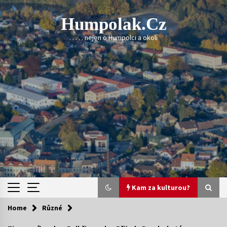
Skip
to
Humpolak.cz
content
. . . . . nejen o Humpolci a okolí
Kam za kulturou?
Home
Různé
Kam za kulturou?