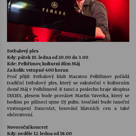
Varhanní recitál Michala Novenka v Klášteře
Želiv
3. 7. 2026
Petr Adamec – Malovaný svět
30. 6. 2026
Fotbalový ples
Kdy: pátek 10. ledna od 20.00 do 3.00
Kde: Pelhřimov, kulturní dům Máj
Za kolik: vstupné 400 korun
Proč přijít: Fotbalový klub Maraton Pelhřimov pořádá
tradiční fotbalový ples, který se uskuteční v kulturním
domě Máj v Pelhřimově. K tanci a poslechu hraje skupina
DiXIES, plesem bude provázet Martin Vaverka, který se
hodinu po půlnoci ujme DJ pultu. Součástí bude taneční
vystoupení DanceArt, losování hlavních cen a také
občerstvení.
Novoroční koncert
Kdy: neděle 12. ledna od 18.00