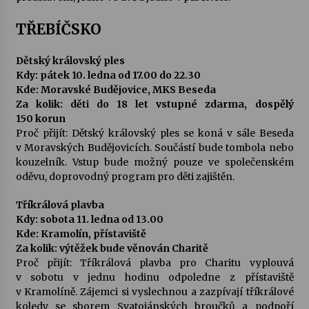
TŘEBÍČSKO
Dětský královský ples
Kdy: pátek 10. ledna od 17.00 do 22.30
Kde: Moravské Budějovice, MKS Beseda
Za kolik: děti do 18 let vstupné zdarma, dospělý
150 korun
Proč přijít: Dětský královský ples se koná v sále Beseda
v Moravských Budějovicích. Součástí bude tombola nebo
kouzelník. Vstup bude možný pouze ve společenském
oděvu, doprovodný program pro děti zajištěn.
Tříkrálová plavba
Kdy: sobota 11. ledna od 13.00
Kde: Kramolín, přístaviště
Za kolik: výtěžek bude věnován Charitě
Proč přijít: Tříkrálová plavba pro Charitu vyplouvá
v sobotu v jednu hodinu odpoledne z přístaviště
v Kramolíně. Zájemci si vyslechnou a zazpívají tříkrálové
koledy se sborem Svatojánských broučků a podpoří