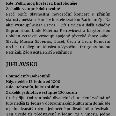
Kde: Pelhřimov, kostel sv. Bartoloměje
Za kolik: vstupné dobrovolné
Proč přijít: Slavnostní novoroční koncert s přáním
starosty města se koná v kostele svatého Bartoloměje. Na
akci vystoupí Missa Brevis – Jiří Pavlica a další skladby.
Sopranistkou bude Kateřina Petrovićová a barytonistou
Bohdan Petrović. Vystoupí spojené pěvecké sbory Záboj,
Slavík, Musica Siloensis, Tucet, Čech a Lech, Komorní
orchestr Collegium Musicum Vysočina. Dirigenty budou
Petr Žák, Žác a učitelé ZUŠ Pelhřimov.
JIHLAVSKO
Chumelení v Dobroníně
Kdy: neděle 12. ledna od 17.00
Kde: Dobronín, kulturní dům
Za kolik: jednotlivé vstupné 100 korun
Proč přijít: Dobronínské divadelní chumelení začíná už
tuto neděli 12. ledna v dobronínském kulturním domě. Jde
o jednadvacátý ročník jedinečného divadelního festivalu.
Ten uvede tři představení v lednu, tři v únoru, jedno