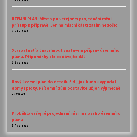
ÚZEMNÍ PLÁN: Město po veřejném projednání mění
přístup k přípravě. Jen na místní části zatím nedošlo
3.2k views
Starosta slíbil navrhnout zastavení příprav územního
plánu. Připomínky ale podávejte dál
3.2k views
Nový územní plán do detailu řídí, jak budou vypadat
domy i ploty. Přízemní dům postavíte už jen výjimečně
2k views
Proběhlo veřejné projednání návrhu nového územního
plánu
1.4k views