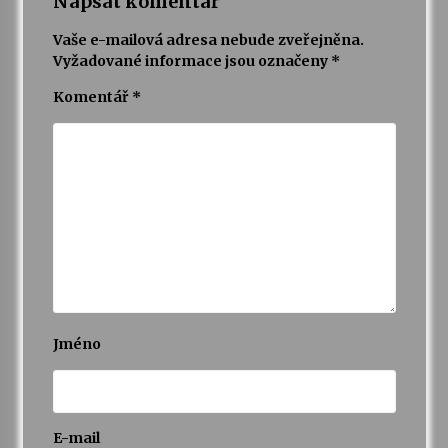
Napsat komentář
Vaše e-mailová adresa nebude zveřejněna.
Vyžadované informace jsou označeny
*
Komentář
*
Jméno
E-mail