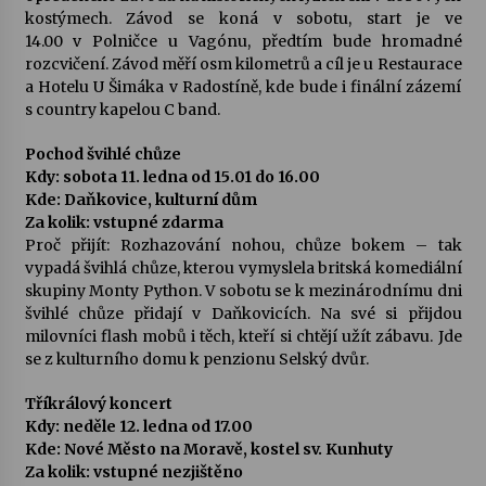
kostýmech. Závod se koná v sobotu, start je ve
14.00 v Polničce u Vagónu, předtím bude hromadné
rozcvičení. Závod měří osm kilometrů a cíl je u Restaurace
a Hotelu U Šimáka v Radostíně, kde bude i finální zázemí
s country kapelou C band.
Pochod švihlé chůze
Kdy: sobota 11. ledna od 15.01 do 16.00
Kde: Daňkovice, kulturní dům
Za kolik: vstupné zdarma
Proč přijít: Rozhazování nohou, chůze bokem – tak
vypadá švihlá chůze, kterou vymyslela britská komediální
skupiny Monty Python. V sobotu se k mezinárodnímu dni
švihlé chůze přidají v Daňkovicích. Na své si přijdou
milovníci flash mobů i těch, kteří si chtějí užít zábavu. Jde
se z kulturního domu k penzionu Selský dvůr.
Tříkrálový koncert
Kdy: neděle 12. ledna od 17.00
Kde: Nové Město na Moravě, kostel sv. Kunhuty
Za kolik: vstupné nezjištěno