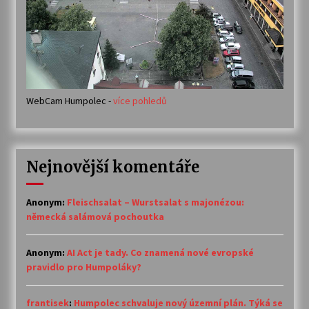
WebCam Humpolec -
více pohledů
Nejnovější komentáře
Anonym
:
Fleischsalat – Wurstsalat s majonézou:
německá salámová pochoutka
Anonym
:
AI Act je tady. Co znamená nové evropské
pravidlo pro Humpoláky?
frantisek
:
Humpolec schvaluje nový územní plán. Týká se