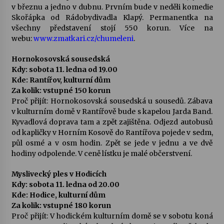
v březnu a jedno v dubnu. Prvním bude v neděli komedie
Skořápka od Rádobydivadla Klapý. Permanentka na
všechny představení stojí 550 korun. Více na
webu:
www.zmatkari.cz/chumeleni
.
Hornokosovská sousedská
Kdy: sobota 11. ledna od 19.00
Kde: Rantířov, kulturní dům
Za kolik: vstupné 150 korun
Proč přijít: Hornokosovská sousedská u sousedů. Zábava
v kulturním domě v Rantířově bude s kapelou Jarda Band.
Kyvadlová doprava tam a zpět zajištěna. Odjezd autobusů
od kapličky v Horním Kosově do Rantířova pojede v sedm,
půl osmé a v osm hodin. Zpět se jede v jednu a ve dvě
hodiny odpolende. V ceně lístku je malé občerstvení.
Myslivecký ples v Hodicích
Kdy: sobota 11. ledna od 20.00
Kde: Hodice, kulturní dům
Za kolik: vstupné 180 korun
Proč přijít: V hodickém kulturním domě se v sobotu koná