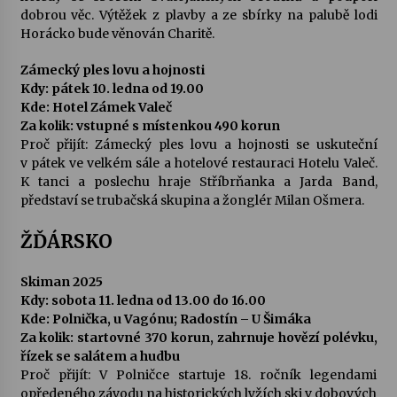
dobrou věc. Výtěžek z plavby a ze sbírky na palubě lodi
Horácko bude věnován Charitě.
Zámecký ples lovu a hojnosti
Kdy: pátek 10. ledna od 19.00
Kde: Hotel Zámek Valeč
Za kolik: vstupné s místenkou 490 korun
Proč přijít: Zámecký ples lovu a hojnosti se uskuteční
v pátek ve velkém sále a hotelové restauraci Hotelu Valeč.
K tanci a poslechu hraje Stříbrňanka a Jarda Band,
představí se trubačská skupina a žonglér Milan Ošmera.
ŽĎÁRSKO
Skiman 2025
Kdy: sobota 11. ledna od 13.00 do 16.00
Kde: Polnička, u Vagónu; Radostín – U Šimáka
Za kolik: startovné 370 korun, zahrnuje hovězí polévku,
řízek se salátem a hudbu
Proč přijít: V Polničce startuje 18. ročník legendami
opředeného závodu na historických lyžích ski v dobových