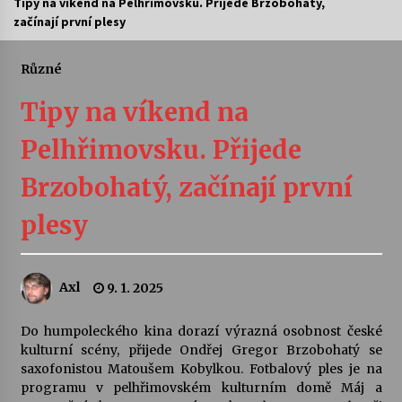
Tipy na víkend na Pelhřimovsku. Přijede Brzobohatý,
začínají první plesy
Letní koncerty ve Stromovce: Ars Camerata a
Sukuba Ensemble
4. 8. 2026
Různé
Tipy na víkend na
Vernisáž výstavy Josefíny Duškové: Stávám se
kapkou
Pelhřimovsku. Přijede
30. 7. 2026
Brzobohatý, začínají první
Veselí muzikanti
30. 7. 2026
plesy
Pozvánka na integrační festival Quijotova
Axl
9. 1. 2025
šedesátka: 28. 7.–1. 8. 2026
28. 7. 2026
Do humpoleckého kina dorazí výrazná osobnost české
kulturní scény, přijede Ondřej Gregor Brzobohatý se
Letní koncerty ve Stromovce: Kolchoz a
saxofonistou Matoušem Kobylkou. Fotbalový ples je na
Jenakaši
programu v pelhřimovském kulturním domě Máj a
28. 7. 2026