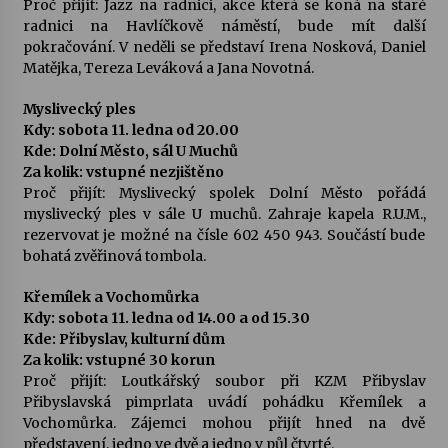
Proč přijít: Jazz na radnici, akce která se koná na staré
radnici na Havlíčkově náměstí, bude mít další
pokračování. V neděli se představí Irena Nosková, Daniel
Matějka, Tereza Leváková a Jana Novotná.
Myslivecký ples
Kdy: sobota 11. ledna od 20.00
Kde: Dolní Město, sál U Muchů
Za kolik: vstupné nezjištěno
Proč přijít: Myslivecký spolek Dolní Město pořádá
myslivecký ples v sále U muchů. Zahraje kapela R.U.M.,
rezervovat je možné na čísle 602 450 943. Součástí bude
bohatá zvěřinová tombola.
Křemílek a Vochomůrka
Kdy: sobota 11. ledna od 14.00 a od 15.30
Kde: Přibyslav, kulturní dům
Za kolik: vstupné 30 korun
Proč přijít: Loutkářský soubor při KZM Přibyslav
Přibyslavská pimprlata uvádí pohádku Křemílek a
Vochomůrka. Zájemci mohou přijít hned na dvě
představení, jedno ve dvě a jedno v půl čtvrté.