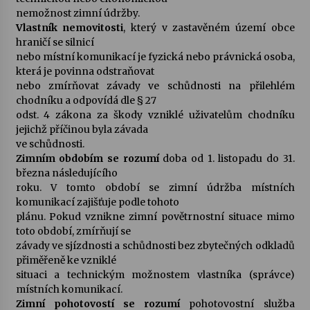
nemožnost zimní údržby.
Vlastník nemovitosti
, který v zastavěném území obce
hraničí se silnicí
nebo místní komunikací je fyzická nebo právnická osoba,
která je povinna odstraňovat
nebo zmírňovat závady ve schůdnosti na přilehlém
chodníku a odpovídá dle § 27
odst. 4 zákona za škody vzniklé uživatelům chodníku
jejichž příčinou byla závada
ve schůdnosti.
Zimním obdobím se rozumí
doba od 1. listopadu do 31.
března následujícího
roku. V tomto období se zimní údržba místních
komunikací zajišťuje podle tohoto
plánu. Pokud vznikne zimní povětrnostní situace mimo
toto období, zmírňují se
závady ve sjízdnosti a schůdnosti bez zbytečných odkladů
přiměřeně ke vzniklé
situaci a technickým možnostem vlastníka (správce)
místních komunikací.
Zimní pohotovostí se rozumí
pohotovostní služba