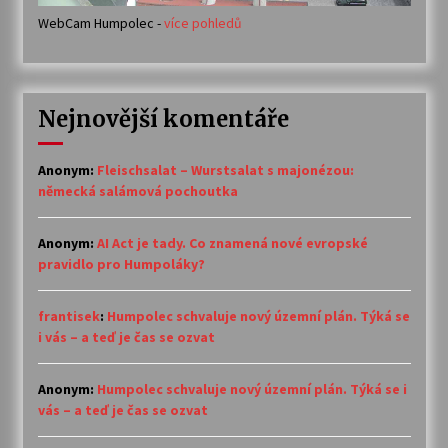
WebCam Humpolec -
více pohledů
Nejnovější komentáře
Anonym
:
Fleischsalat – Wurstsalat s majonézou:
německá salámová pochoutka
Anonym
:
AI Act je tady. Co znamená nové evropské
pravidlo pro Humpoláky?
frantisek
:
Humpolec schvaluje nový územní plán. Týká se
i vás – a teď je čas se ozvat
Anonym
:
Humpolec schvaluje nový územní plán. Týká se i
vás – a teď je čas se ozvat