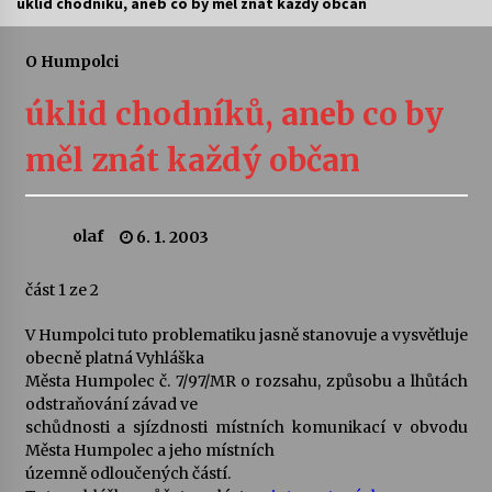
úklid chodníků, aneb co by měl znát každý občan
Letní koncerty ve Stromovce: Ars Camerata a
Sukuba Ensemble
O Humpolci
4. 8. 2026
úklid chodníků, aneb co by
Vernisáž výstavy Josefíny Duškové: Stávám se
měl znát každý občan
kapkou
30. 7. 2026
olaf
6. 1. 2003
Veselí muzikanti
30. 7. 2026
část 1 ze 2
V Humpolci tuto problematiku jasně stanovuje a vysvětluje
Pozvánka na integrační festival Quijotova
šedesátka: 28. 7.–1. 8. 2026
obecně platná Vyhláška
28. 7. 2026
Města Humpolec č. 7/97/MR o rozsahu, způsobu a lhůtách
odstraňování závad ve
schůdnosti a sjízdnosti místních komunikací v obvodu
Letní koncerty ve Stromovce: Kolchoz a
Města Humpolec a jeho místních
Jenakaši
územně odloučených částí.
28. 7. 2026