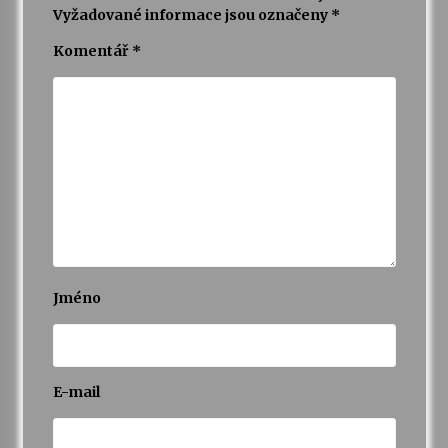
Vyžadované informace jsou označeny
*
Komentář
*
Jméno
E-mail