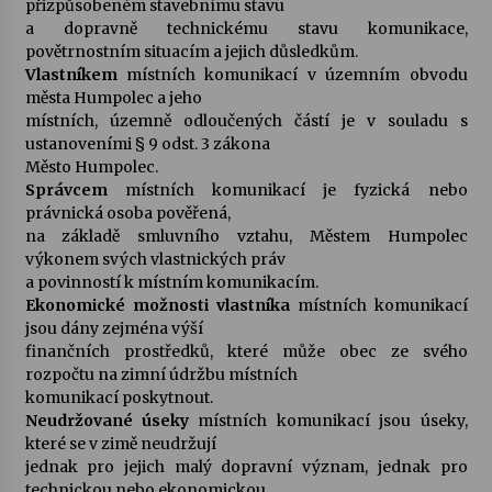
přizpůsobeném stavebnímu stavu
a dopravně technickému stavu komunikace,
povětrnostním situacím a jejich důsledkům.
Vlastníkem
místních komunikací v územním obvodu
města Humpolec a jeho
místních, územně odloučených částí je v souladu s
ustanoveními § 9 odst. 3 zákona
Město Humpolec.
Správcem
místních komunikací je fyzická nebo
právnická osoba pověřená,
na základě smluvního vztahu, Městem Humpolec
výkonem svých vlastnických práv
a povinností k místním komunikacím.
Ekonomické možnosti vlastníka
místních komunikací
jsou dány zejména výší
finančních prostředků, které může obec ze svého
rozpočtu na zimní údržbu místních
komunikací poskytnout.
Neudržované úseky
místních komunikací jsou úseky,
které se v zimě neudržují
jednak pro jejich malý dopravní význam, jednak pro
technickou nebo ekonomickou