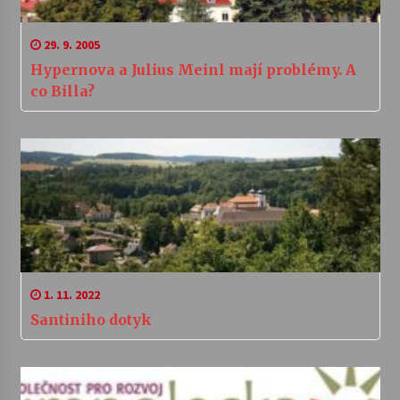
29. 9. 2005
Hypernova a Julius Meinl mají problémy. A
co Billa?
1. 11. 2022
Santiniho dotyk