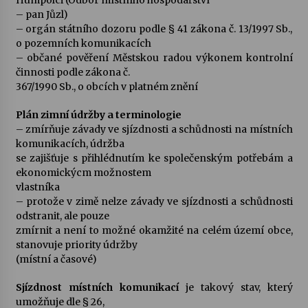
Humpolci (Odbor místního hospodářství
– pan Jůzl)
– orgán státního dozoru podle § 41 zákona č. 13/1997 Sb.,
o pozemních komunikacích
– občané pověření Městskou radou výkonem kontrolní
činnosti podle zákona č.
367/1990 Sb., o obcích v platném znění
Plán zimní údržby a terminologie
– zmírňuje závady ve sjízdnosti a schůdnosti na místních
komunikacích, údržba
se zajišťuje s přihlédnutím ke společenským potřebám a
ekonomickýcm možnostem
vlastníka
– protože v zimě nelze závady ve sjízdnosti a schůdnosti
odstranit, ale pouze
zmírnit a není to možné okamžité na celém území obce,
stanovuje priority údržby
(místní a časové)
Sjízdnost místních komunikací
je takový stav, který
umožňuje dle § 26,