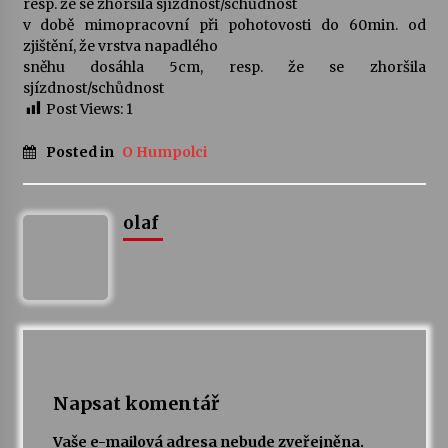
resp. že se zhoršila sjízdnost/schůdnost
v době mimopracovní při pohotovosti do 60min. od
zjištění, že vrstva napadlého
sněhu dosáhla 5cm, resp. že se zhoršila
sjízdnost/schůdnost
Post Views:
1
Posted in
O Humpolci
olaf
Napsat komentář
Vaše e-mailová adresa nebude zveřejněna.