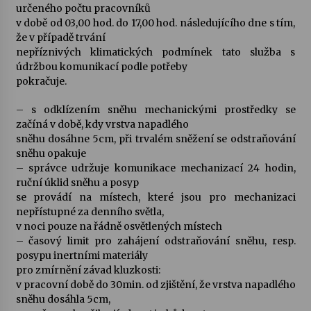
určeného počtu pracovníků
v době od 03,00 hod. do 17,00 hod. následujícího dne s tím,
že v případě trvání
nepříznivých klimatických podmínek tato služba s
údržbou komunikací podle potřeby
pokračuje.
– s odklízením sněhu mechanickými prostředky se
začíná v době, kdy vrstva napadlého
sněhu dosáhne 5cm, při trvalém sněžení se odstraňování
sněhu opakuje
– správce udržuje komunikace mechanizací 24 hodin,
ruční úklid sněhu a posyp
se provádí na místech, které jsou pro mechanizaci
nepřístupné za denního světla,
v noci pouze na řádně osvětlených místech
– časový limit pro zahájení odstraňování sněhu, resp.
posypu inertními materiály
pro zmírnění závad kluzkosti:
v pracovní době do 30min. od zjištění, že vrstva napadlého
sněhu dosáhla 5cm,