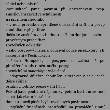
silnicí nebo místní
komunikací,
jsme povinni
při odstraňování resp.
Varhanní recitál Michala Novenka v Klášteře
zmírňování závad ve schůdnosti
Želiv
na přilehlém chodníku:
3. 7. 2026
– v noci provádět neprodleně odstranění sněhu a posyp
chodníku, v případě, že
Petr Adamec – Malovaný svět
došlo ke změnám ve schůdnosti. Během dne jsme povinni
30. 6. 2026
provést tyto práce "bez
zbytečných odkladů".
– jako posypový materiál používat pouze písek, který je k
zakoupení v Technických
službách Humpolec, s posypem se začíná až po
přiměřeném odstranění sněhu, posyp
chemickými materiály je vyloučen!
– "dopravně důležité chodníky" udržovat v celé jejich
délce a šířce,
ostatní chodníky pouze v šíři 1,5 m.
Pokud jsme pouhými nájemníky, potom bychom se měli
starat, jak vlastník našeho
domu stanovil plnění výše uvedených povinností.
– zajištění finančních prostředků na provádění zimní