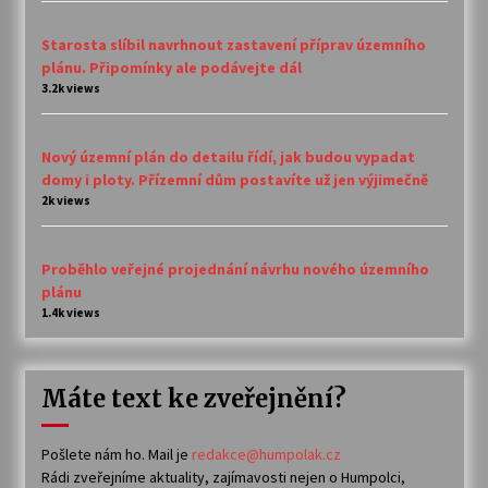
Starosta slíbil navrhnout zastavení příprav územního
plánu. Připomínky ale podávejte dál
3.2k views
Nový územní plán do detailu řídí, jak budou vypadat
domy i ploty. Přízemní dům postavíte už jen výjimečně
2k views
Proběhlo veřejné projednání návrhu nového územního
plánu
1.4k views
Máte text ke zveřejnění?
Pošlete nám ho. Mail je
redakce@humpolak.cz
Rádi zveřejníme aktuality, zajímavosti nejen o Humpolci,