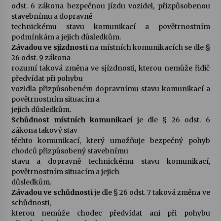
odst. 6 zákona bezpečnou jízdu vozidel, přizpůsobenou
stavebnímu a dopravně
technickému stavu komunikací a povětrnostním
podmínkám a jejich důsledkům.
Závadou ve sjízdnosti
na místních komunikacích se dle §
26 odst. 9 zákona
rozumí taková změna ve sjízdnosti, kterou nemůže řidič
předvídat při pohybu
vozidla přizpůsobeném dopravnímu stavu komunikací a
povětrnostním situacím a
jejich důsledkům.
Schůdnost místních komunikací
je dle § 26 odst. 6
zákona takový stav
těchto komunikací, který umožňuje bezpečný pohyb
chodců přizpůsobený stavebnímu
stavu a dopravně technickému stavu komunikací,
povětrnostním situacím a jejich
důsledkům.
Závadou ve schůdnosti
je dle § 26 odst. 7 taková změna ve
schůdnosti,
kterou nemůže chodec předvídat ani při pohybu