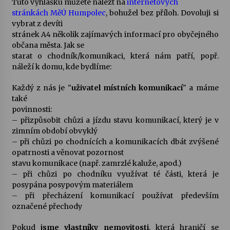
Tuto vyhlášku můžete nalézt na
internetových
stránkách MěÚ Humpolec
, bohužel bez příloh. Dovoluji si
Votavžatský ploty
vybrat z devíti
23. 7. 2026
stránek A4 několik zajímavých informací pro obyčejného
občana města. Jak se
starat o chodník/komunikaci, která nám patří, popř.
náleží k domu, kde bydlíme:
Letní koncerty ve Stromovce: Rufus Miller
22. 7. 2026
Každý z nás je "
uživatel místních komunikací
" a máme
také
povinnosti:
Vysočinka
– přizpůsobit chůzi a jízdu stavu komunikací, který je v
17. 7. 2026
zimním období obvyklý
– při chůzi po chodnících a komunikacích dbát zvýšené
opatrnosti a věnovat pozornost
Ozvěny prázdnin
stavu komunikace (např. zamrzlé kaluže, apod.)
14. 7. 2026
– při chůzi po chodníku využívat té části, která je
posypána posypovým materiálem
– při přecházení komunikací používat především
označené přechody
Za kulturou kousek za Humpolec. V Želivě ožije
odkaz Josefa Čapka
Pokud
jsme vlastníky nemovitosti
, která hraničí se
13. 7. 2026