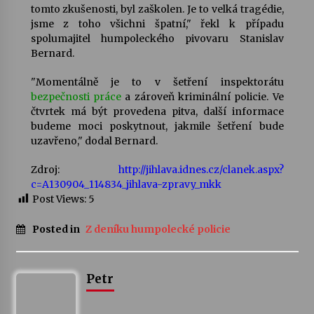
tomto zkušenosti, byl zaškolen. Je to velká tragédie,
jsme z toho všichni špatní," řekl k případu
Varhanní recitál Michala Novenka v Klášteře
spolumajitel humpoleckého pivovaru Stanislav
Želiv
Bernard.
3. 7. 2026
"Momentálně je to v šetření inspektorátu
bezpečnosti práce
a zároveň kriminální policie. Ve
Petr Adamec – Malovaný svět
čtvrtek má být provedena pitva, další informace
30. 6. 2026
budeme moci poskytnout, jakmile šetření bude
uzavřeno," dodal Bernard.
Zdroj:
http://jihlava.idnes.cz/clanek.aspx?
c=A130904_114834_jihlava-zpravy_mkk
Post Views:
5
Posted in
Z deníku humpolecké policie
Petr