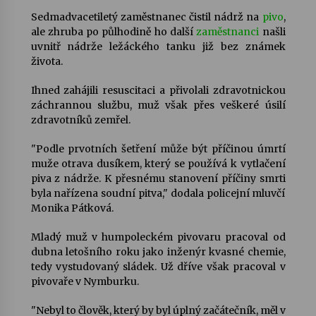
Sedmadvacetiletý zaměstnanec čistil nádrž na
pivo
,
Votavžatský ploty
ale zhruba po půlhodině ho další
zaměstnanci
našli
23. 7. 2026
uvnitř nádrže ležáckého tanku již bez známek
života.
Ihned zahájili resuscitaci a přivolali zdravotnickou
Letní koncerty ve Stromovce: Rufus Miller
záchrannou službu, muž však přes veškeré úsilí
22. 7. 2026
zdravotníků zemřel.
"Podle prvotních šetření může být příčinou úmrtí
Vysočinka
muže otrava dusíkem, který se používá k vytlačení
17. 7. 2026
piva z nádrže. K přesnému stanovení příčiny smrti
byla nařízena soudní pitva," dodala policejní mluvčí
Monika Pátková.
Ozvěny prázdnin
Mladý muž v humpoleckém pivovaru pracoval od
14. 7. 2026
dubna letošního roku jako inženýr kvasné chemie,
tedy vystudovaný sládek. Už dříve však pracoval v
pivovaře v Nymburku.
Za kulturou kousek za Humpolec. V Želivě ožije
odkaz Josefa Čapka
"Nebyl to člověk, který by byl úplný začátečník, měl v
13. 7. 2026