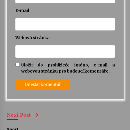
E-mail
Webová stránka
Uložit do prohlížeče jméno, e-mail a
webovou stránku pro budoucí komentáře.
Next Post
Sport