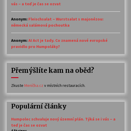
vás – a teď je čas se ozvat
Anonym
:
Fleischsalat – Wurstsalat s majonézou:
německá salámová pochoutka
Anonym
:
AI Act je tady. Co znamená nové evropské
pravidlo pro Humpoláky?
Přemýšlíte kam na oběd?
Zkuste
Meníčka.cz
v místních restauracích.
Populární články
Humpolec schvaluje nový územní plán. Týká se i vás – a
teď je čas se ozvat
4.5k views