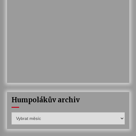
Humpolákův archiv
Humpolákův
archiv