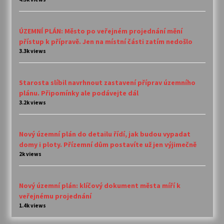
ÚZEMNÍ PLÁN: Město po veřejném projednání mění
přístup k přípravě. Jen na místní části zatím nedošlo
3.3k views
Starosta slíbil navrhnout zastavení příprav územního
plánu. Připomínky ale podávejte dál
3.2k views
Nový územní plán do detailu řídí, jak budou vypadat
domy i ploty. Přízemní dům postavíte už jen výjimečně
2k views
Nový územní plán: klíčový dokument města míří k
veřejnému projednání
1.4k views