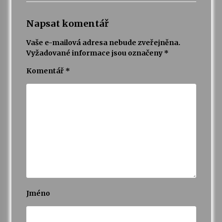
Napsat komentář
Vaše e-mailová adresa nebude zveřejněna.
Vyžadované informace jsou označeny
*
Komentář
*
Jméno