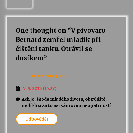
One thought on “
V pivovaru
Bernard zemřel mladík při
čištění tanku. Otrávil se
dusíkem
”
Anonym
napsal:
5. 9. 2013 (15:27)
Ach jo, škoda mladého života, obzvláště,
mohl-li si za to asi sám svou neopatrností
Odpovědět