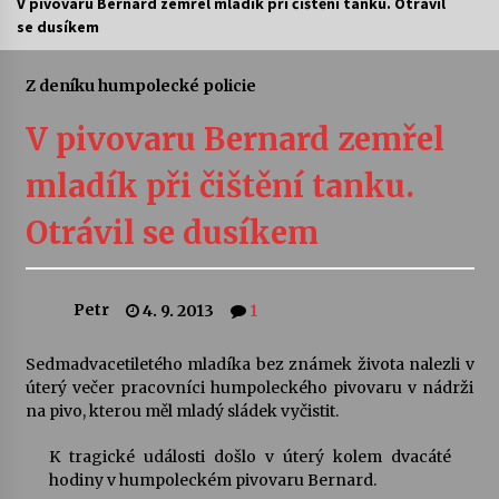
V pivovaru Bernard zemřel mladík při čištění tanku. Otrávil
se dusíkem
Letní koncerty ve Stromovce: Ars Camerata a
Sukuba Ensemble
4. 8. 2026
Z deníku humpolecké policie
V pivovaru Bernard zemřel
Vernisáž výstavy Josefíny Duškové: Stávám se
kapkou
mladík při čištění tanku.
30. 7. 2026
Otrávil se dusíkem
Veselí muzikanti
30. 7. 2026
Petr
4. 9. 2013
1
Pozvánka na integrační festival Quijotova
šedesátka: 28. 7.–1. 8. 2026
Sedmadvacetiletého mladíka bez známek života nalezli v
28. 7. 2026
úterý večer pracovníci humpoleckého pivovaru v nádrži
na pivo, kterou měl mladý sládek vyčistit.
Letní koncerty ve Stromovce: Kolchoz a
K tragické události došlo v úterý kolem dvacáté
Jenakaši
hodiny v humpoleckém pivovaru Bernard.
28. 7. 2026