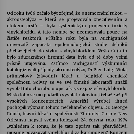
Od roku 1966 začalo být zřejmé, že onemocnění rukou –
akroosteolýza – která se projevovala znecitlivěním a
otokem prstů – byla systemickým projevem toxicity
vinylchloridu. A tato nemoc se neomezovala pouze na
čističe reaktorů. Příštího roku byla na Michiganské
univerzitě započata epidemiologická studie dělníků
přicházejících do styku s vinylchloridem. Veškerá (a to
bylo zdůrazněno) firemní data byla od té doby velmi
přísně utajována. Zatímco Michiganští výzkumníci
katalogizovali případy akroosteolýzy, Dr.Pier Luigi Viola,
průmyslový (závodní) lékař u belgické chemické
společnosti Solvay se ve své římské laboratoři snažil
vyvolat tuto chorobu u opic a krys expozicí vinylchloridu.
Místo toho se mu podařilo vyvolat rakovinu, třebaže až při
vysokých koncentracích. Američtí výrobci ihned
pochopili význam tohoto nečekaného objevu. Dr. George
Roush, hlavní lékař u společnosti Ethfontyl Corp v New
Orleansu napsal svému kolegovi 24. června roku 1974
„vzhledem k tomu, že je tato zpráva tak přesvědčivá,
musíme považovat vinylchlorid za karcinogen.“ Koncem