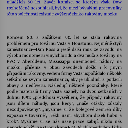
mladších 50 let. Závěr komise, se kterým však Dow
rozhořčeně nesouhlasil, byl, že mezi bývalými pracovníky
této společnosti existuje zvýšené riziko rakoviny mozku.
Koncem 80. a začátkem 90. let se stala rakovina
problémem pro továrnu Vista v Houstonu. Nejméně čtyři
zaměstnanci—Dan Ross a ještě další muž ze závodu na
výrobu monomeru vinylchloridu a dva muži z továrny na
PVC v Aberddenu, Mississippi onemocněli nádory na
mozku, přičemž v obou závodech došlo i k jiným
případům rakoviny. Vedení firmy Vista uspořádalo několik
setkání se svými zaměstnanci, aby je uklidnili a potlačili
obavy a nedůvěru. Následují některé poznámky, které
podle materiálů firmy Vista zazněly na dvou setkáních v
dubnu 1991: „předchozí vysvětlení, že případy rakoviny
jsou dílem náhody, jsou kecy“, „naše otázky zůstaly
nezodpovězeny“, „myslíme si, že kolegové zemřeli díky
expozici v továrně“, „řekli nám, abychom drželi hubu a
krok“, Myslíme si, že nás naše práce zabíjí, nikdo nás
neposlouchá“, „ze stropu kape EDC (dichlor-ethylen, látka