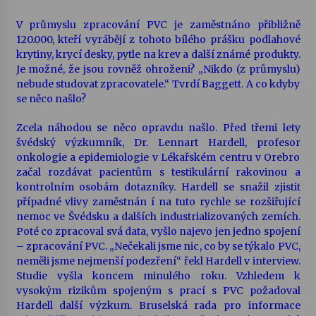
V průmyslu zpracování PVC je zaměstnáno přibližně
120.000, kteří vyrábějí z tohoto bílého prášku podlahové
krytiny, krycí desky, pytle na krev a další známé produkty.
Je možné, že jsou rovněž ohroženi? „Nikdo (z průmyslu)
nebude studovat zpracovatele.“ Tvrdí Baggett. A co kdyby
se něco našlo?
Zcela náhodou se něco opravdu našlo. Před třemi lety
švédský výzkumník, Dr. Lennart Hardell, profesor
onkologie a epidemiologie v Lékařském centru v Orebro
začal rozdávat pacientům s testikulární rakovinou a
kontrolním osobám dotazníky. Hardell se snažil zjistit
případné vlivy zaměstnán í na tuto rychle se rozšiřující
nemoc ve Švédsku a dalších industrializovaných zemích.
Poté co zpracoval svá data, vyšlo najevo jen jedno spojení
– zpracování PVC. „Nečekali jsme nic, co by se týkalo PVC,
neměli jsme nejmenší podezření“ řekl Hardell v interview.
Studie vyšla koncem minulého roku. Vzhledem k
vysokým rizikům spojeným s prací s PVC požadoval
Hardell další výzkum. Bruselská rada pro informace