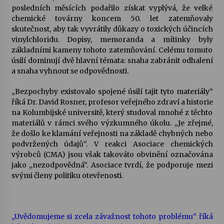
posledních měsících podařilo získat vyplývá, že velké
chemické továrny koncem 50. let zatemňovaly
Varhanní recitál Michala Novenka v Klášteře
skutečnost, aby tak vyvrátily důkazy o toxických účincích
Želiv
vinylchloridu. Dopisy, memoranda a mítinky byly
3. 7. 2026
základními kameny tohoto zatemňování. Celému tomuto
úsilí dominují dvě hlavní témata: snaha zabránit odhalení
Petr Adamec – Malovaný svět
a snaha vyhnout se odpovědnosti.
30. 6. 2026
„Bezpochyby existovalo spojené úsilí tajit tyto materiály“
říká Dr. David Rosner, profesor veřejného zdraví a historie
na Kolumbijské universitě, který studoval mnohé z těchto
materiálů v rámci svého výzkumného úkolu. „Je zřejmé,
že došlo ke klamání veřejnosti na základě chybných nebo
podvržených údajů“. V reakci Asociace chemických
výrobců (CMA) jsou však takováto obvinění označována
jako „nezodpovědná“. Asociace tvrdí, že podporuje mezi
svými členy politiku otevřenosti.
„Uvědomujeme si zcela závažnost tohoto problému“ říká