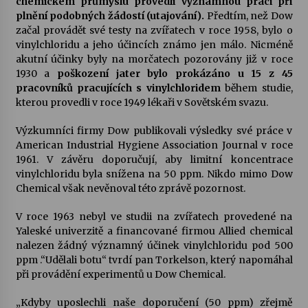
chemickém průmyslu provedli významnou práci při
plnění podobných žádostí (utajování).
Předtím, než Dow
začal provádět své testy na zvířatech v roce 1958, bylo o
vinylchloridu a jeho účincích známo jen málo. Nicméně
akutní účinky byly na morčatech pozorovány již v roce
1930 a
poškození jater bylo prokázáno u 15 z 45
pracovníků pracujících s vinylchloridem
během studie,
kterou provedli v roce 1949 lékaři v Sovětském svazu.
Výzkumníci firmy Dow publikovali výsledky své práce v
American Industrial Hygiene Association Journal v roce
1961. V závěru doporučují, aby limitní koncentrace
vinylchloridu byla snížena na 50 ppm. Nikdo mimo Dow
Chemical však nevěnoval této zprávě pozornost.
V roce 1963 nebyl ve studii na zvířatech provedené na
Yaleské univerzitě a financované firmou Allied chemical
nalezen žádný významný účinek vinylchloridu pod 500
ppm .“Udělali botu“ tvrdí pan Torkelson, který napomáhal
při provádění experimentů u Dow Chemical.
„Kdyby uposlechli naše doporučení (50 ppm) zřejmě