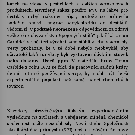
lacích na vlasy
, v pesticidech, a dalších aerosolových
produktech. Navržený zákaz použití PVC na láhve pro
destiláty nebyl nakonec přijat, protože se průmyslu
podařilo omezit migraci vinylchloridu do destilátů.
Vědomi si „v podstatě neomezené odpovědnosti za zdraví
veškerého obyvatelstva Spojených států“ jak říká Union
Carbide“ se někteří výrobci sami stáhli z trhu s aerosoly.
Testy prokázaly, že v té době nebylo neobvyklé, aby
uživatelé laků na vlasy byli vystaveni dávkám stovek
nebo dokonce tisíců ppm
. V materiálu firmy Union
Carbide z roku 1972 se říká, že pracovníci salónů krásy,
denně rutinně používající spreje, by mohli býti lepší
experimentální populací než zaměstnanci chemických
továren.
Navzdory přesvědčivým italským experimentálním
výsledkům na zvířatech a veřejnému mínění, chemické
společnosti stále nesouhlasily. Nová studie Společnosti
plastikářského průmyslu (SPI) došla k závěru, že nový