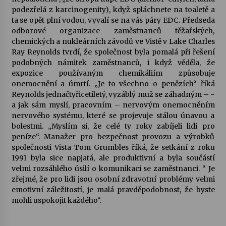
podezřelá z karcinogenity), když spláchnete na toaletě a
ta se opět plní vodou, vyvalí se na vás páry EDC. Předseda
odborové organizace zaměstnanců těžařských,
chemických a nukleárních závodů ve Vistě v Lake Charles
Ray Reynolds tvrdí, že společnost byla pomalá při řešení
podobných námitek zaměstnanců, i když věděla, že
expozice používaným chemikáliím způsobuje
onemocnění a úmrtí. „Je to všechno o penězích“ říká
Reynolds jednačtyřicetiletý, vyzáblý muž se záhadným – -
a jak sám myslí, pracovním – nervovým onemocněním
nervového systému, které se projevuje stálou únavou a
bolestmi. „Myslím si, že celé ty roky zabíjeli lidi pro
peníze“. Manažer pro bezpečnost provozu a výrobků
společnosti Vista Tom Grumbles říká, že setkání z roku
1991 byla sice napjatá, ale produktivní a byla součástí
velmi rozsáhlého úsilí o komunikaci se zaměstnanci. “ Je
zřejmé, že pro lidi jsou osobní zdravotní problémy velmi
emotivní záležitostí, je malá pravděpodobnost, že byste
mohli uspokojit každého“.