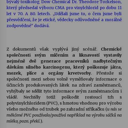
bývalý toxikolog Dow Chemical Dr. Theodore Torkelson,
který předsedal výboru CMA pro vinylchlorid po dobu 11
let v 70. A 80. letech. „Udělali jsme to, o čem jsme byli
přesvědčeni, že je etické, vědecky odůvodněné a morálně
zodpovědné“ dodává.
Z dokumentů však vyplývá jiný scénář.
Chemické
společnosti svým mlčením a liknavostí vystavily
nejméně dvě generace pracovníků nadbytečným
dávkám silného karcinogenu, který poškozuje játra,
mozek, plíce a orgány krvetvorby
. Přestože si
společnosti mezi sebou volně vyměňovaly informace o
účincích produkovaných látek na zdraví zaměstnanců,
vyhýbaly se sdělit tyto informace svým zaměstnancům i
vládě. Nechtěly totiž poškodit rostoucí trh s
polyvinylchloridem (PVC), s hmotou vhodnou pro výrobu
všeho možného od trubek po zahradní stříkačku (
u nás se
měkčené PVC používalo/používá například na výrobu sáčků na
mléko, pozn. překl.
).