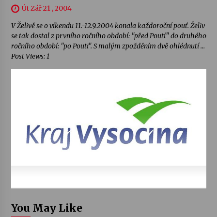
Út Zář 21 , 2004
V Želivě se o víkendu 11.-12.9.2004 konala každoroční pouť. Želiv
se tak dostal z prvního ročního období: "před Poutí" do druhého
ročního období: "po Pouti". S malým zpožděním dvě ohlédnutí …
Post Views: 1
You May Like