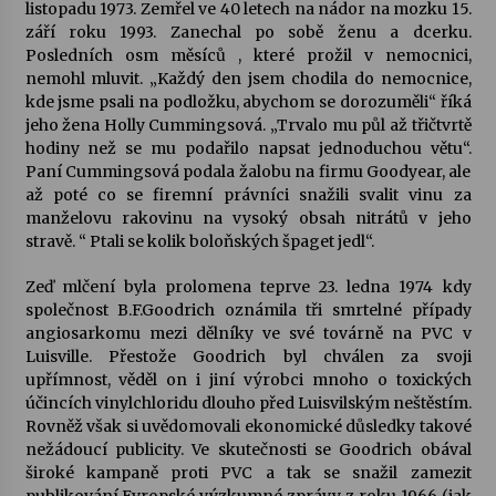
listopadu 1973. Zemřel ve 40 letech na nádor na mozku 15.
září roku 1993. Zanechal po sobě ženu a dcerku.
Posledních osm měsíců , které prožil v nemocnici,
nemohl mluvit. „Každý den jsem chodila do nemocnice,
kde jsme psali na podložku, abychom se dorozuměli“ říká
jeho žena Holly Cummingsová. „Trvalo mu půl až třičtvrtě
hodiny než se mu podařilo napsat jednoduchou větu“.
Paní Cummingsová podala žalobu na firmu Goodyear, ale
až poté co se firemní právníci snažili svalit vinu za
manželovu rakovinu na vysoký obsah nitrátů v jeho
stravě. “ Ptali se kolik boloňských špaget jedl“.
Zeď mlčení byla prolomena teprve 23. ledna 1974 kdy
společnost B.F.Goodrich oznámila tři smrtelné případy
angiosarkomu mezi dělníky ve své továrně na PVC v
Luisville. Přestože Goodrich byl chválen za svoji
upřímnost, věděl on i jiní výrobci mnoho o toxických
účincích vinylchloridu dlouho před Luisvilským neštěstím.
Rovněž však si uvědomovali ekonomické důsledky takové
nežádoucí publicity. Ve skutečnosti se Goodrich obával
široké kampaně proti PVC a tak se snažil zamezit