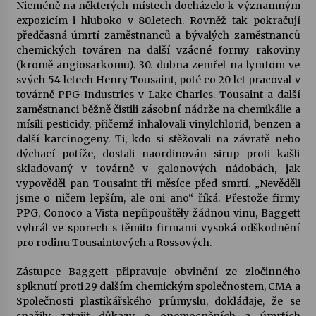
Nicméně na některých místech docházelo k významným
expozicím i hluboko v 80.letech. Rovněž tak pokračují
předčasná úmrtí zaměstnanců a bývalých zaměstnanců
chemických továren na další vzácné formy rakoviny
(kromě angiosarkomu). 30. dubna zemřel na lymfom ve
svých 54 letech Henry Tousaint, poté co 20 let pracoval v
továrně PPG Industries v Lake Charles. Tousaint a další
zaměstnanci běžně čistili zásobní nádrže na chemikálie a
mísili pesticidy, přičemž inhalovali vinylchlorid, benzen a
další karcinogeny. Ti, kdo si stěžovali na závratě nebo
dýchací potíže, dostali naordinován sirup proti kašli
skladovaný v továrně v galonových nádobách, jak
vypověděl pan Tousaint tři měsíce před smrtí. „Nevěděli
jsme o ničem lepším, ale oni ano“ říká. Přestože firmy
PPG, Conoco a Vista nepřipouštěly žádnou vinu, Baggett
vyhrál ve sporech s těmito firmami vysoká odškodnění
pro rodinu Tousaintových a Rossových.
Zástupce Baggett připravuje obvinění ze zločinného
spiknutí proti 29 dalším chemickým společnostem, CMA a
Společnosti plastikářského průmyslu, dokládaje, že se