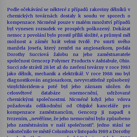
Podle očekávání se některé z případů rakoviny dělníků v
chemických továrnách dostaly k soudu ve sporech o
kompenzace. Nicméně pouze v malém množství případů
byl vynesen rozsudek ve prospěch poškozený. Dokázat
nemoc z povolání bylo prostě příliš složité, a průmysl měl
možnost a záměr hrát velmi tvrdě. Po smrti svého
manžela Josefa, který zemřel na angiosarkom, podala
Dorothy Succiová žalobu na jeho zaměstnavatele
společnost Gencorp Polymer Products v Ashtabule, Ohio.
Succi zde strávil 28 let až do zavření továrny v roce 1983
jako dělník, mechanik a elektrikář. V roce 1988 mu byl
diagnostikován angiosarkom, nevyvratitelně způsobený
vinylchloridem-a poté byl jeho záznam uložen do
celosvětové databáze onemocnění, udržované
chemickými společnostmi. Nicméně když jeho vdova
požadovala odškodnění od Ohijské kanceláře pro
kompenzace zaměstnancům, Gencorp ji napadl s
tvrzením, „nevěříme, že jeho nemocnění bylo způsobeno
jeho zaměstnáním v naší společnosti“. Jedno stání se
uskutečnilo ve městě Columbus v listopadu 1989 a Dorothy