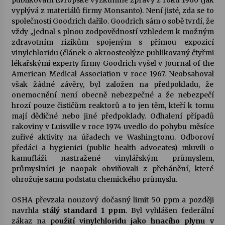
publikování Evropské výzkumné zprávy z roku 1966 (jak
vyplývá z materiálů firmy Monsanto). Není jisté, zda se to
společnosti Goodrich dařilo. Goodrich sám o sobě tvrdí, že
vždy „jednal s plnou zodpovědností vzhledem k možným
zdravotním rizikům spojeným s přímou expozicí
vinylchloridu (článek o akroosteolýze publikovaný čtyřmi
lékařskými experty firmy Goodrich vyšel v Journal of the
American Medical Association v roce 1967. Neobsahoval
však žádné závěry, byl založen na předpokladu, že
onemocnění není obecně nebezpečné a že nebezpečí
hrozí pouze čističům reaktorů a to jen těm, kteří k tomu
mají dědičné nebo jiné předpoklady. Odhalení případů
rakoviny v Luisville v roce 1974 uvedlo do pohybu měsíce
zuřivé aktivity na úřadech ve Washingtonu. Odboroví
předáci a hygienici (public health advocates) mluvili o
kamufláži nastražené vinylářským průmyslem,
průmyslníci je naopak obviňovali z přehánění, které
ohrožuje samu podstatu chemického průmyslu.
OSHA převzala nouzový dočasný limit 50 ppm a později
navrhla
stálý standard 1 ppm
. Byl vyhlášen federální
zákaz na p
oužití vinylchloridu jako hnacího plynu v