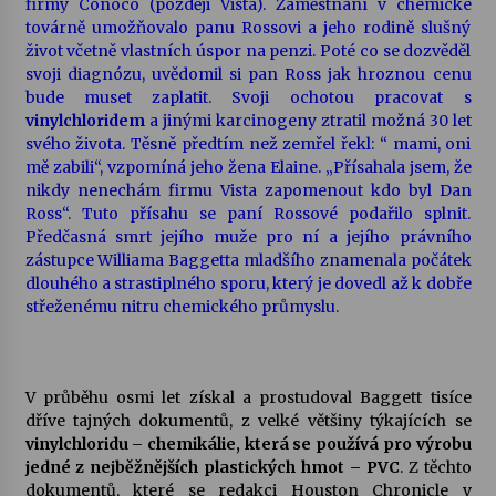
firmy Conoco (později Vista). Zaměstnání v chemické
továrně umožňovalo panu Rossovi a jeho rodině slušný
Votavžatský ploty
život včetně vlastních úspor na penzi. Poté co se dozvěděl
23. 7. 2026
svoji diagnózu, uvědomil si pan Ross jak hroznou cenu
bude muset zaplatit. Svoji ochotou pracovat s
vinylchloridem
a jinými karcinogeny ztratil možná 30 let
svého života. Těsně předtím než zemřel řekl: “ mami, oni
Letní koncerty ve Stromovce: Rufus Miller
mě zabili“, vzpomíná jeho žena Elaine. „Přísahala jsem, že
22. 7. 2026
nikdy nenechám firmu Vista zapomenout kdo byl Dan
Ross“. Tuto přísahu se paní Rossové podařilo splnit.
Předčasná smrt jejího muže pro ní a jejího právního
Vysočinka
zástupce Williama Baggetta mladšího znamenala počátek
17. 7. 2026
dlouhého a strastiplného sporu, který je dovedl až k dobře
střeženému nitru chemického průmyslu.
Ozvěny prázdnin
14. 7. 2026
V průběhu osmi let získal a prostudoval Baggett tisíce
dříve tajných dokumentů, z velké většiny týkajících se
vinylchloridu – chemikálie, která se používá pro výrobu
Za kulturou kousek za Humpolec. V Želivě ožije
jedné z nejběžnějších plastických hmot – PVC
. Z těchto
odkaz Josefa Čapka
dokumentů, které se redakci Houston Chronicle v
13. 7. 2026