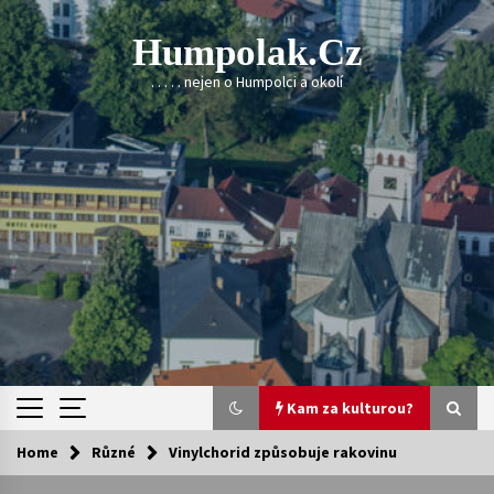
Skip
to
Humpolak.cz
content
. . . . . nejen o Humpolci a okolí
Kam za kulturou?
Home
Různé
Vinylchorid způsobuje rakovinu
Kam za kulturou?