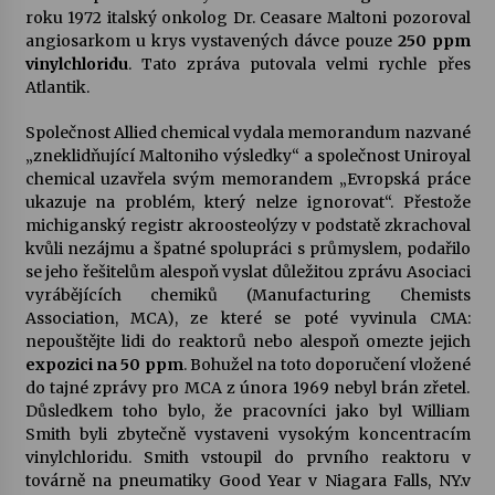
roku 1972 italský onkolog Dr. Ceasare Maltoni pozoroval
angiosarkom u krys vystavených dávce pouze
250 ppm
vinylchloridu
. Tato zpráva putovala velmi rychle přes
Atlantik.
Společnost Allied chemical vydala memorandum nazvané
„zneklidňující Maltoniho výsledky“ a společnost Uniroyal
chemical uzavřela svým memorandem „Evropská práce
ukazuje na problém, který nelze ignorovat“. Přestože
michiganský registr akroosteolýzy v podstatě zkrachoval
kvůli nezájmu a špatné spolupráci s průmyslem, podařilo
se jeho řešitelům alespoň vyslat důležitou zprávu Asociaci
vyrábějících chemiků (Manufacturing Chemists
Association, MCA), ze které se poté vyvinula CMA:
nepouštějte lidi do reaktorů nebo alespoň omezte jejich
expozici na 50 ppm
. Bohužel na toto doporučení vložené
do tajné zprávy pro MCA z února 1969 nebyl brán zřetel.
Důsledkem toho bylo, že pracovníci jako byl William
Smith byli zbytečně vystaveni vysokým koncentracím
vinylchloridu. Smith vstoupil do prvního reaktoru v
továrně na pneumatiky Good Year v Niagara Falls, NY.v