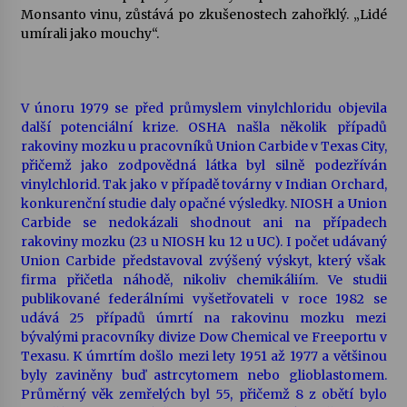
Monsanto vinu, zůstává po zkušenostech zahořklý. „Lidé
umírali jako mouchy“.
V únoru 1979 se před průmyslem vinylchloridu objevila
další potenciální krize. OSHA našla několik případů
rakoviny mozku u pracovníků Union Carbide v Texas City,
přičemž jako zodpovědná látka byl silně podezříván
vinylchlorid. Tak jako v případě továrny v Indian Orchard,
konkurenční studie daly opačné výsledky. NIOSH a Union
Carbide se nedokázali shodnout ani na případech
rakoviny mozku (23 u NIOSH ku 12 u UC). I počet udávaný
Union Carbide představoval zvýšený výskyt, který však
firma přičetla náhodě, nikoliv chemikáliím. Ve studii
publikované federálními vyšetřovateli v roce 1982 se
udává 25 případů úmrtí na rakovinu mozku mezi
bývalými pracovníky divize Dow Chemical ve Freeportu v
Texasu. K úmrtím došlo mezi lety 1951 až 1977 a většinou
byly zaviněny buď astrcytomem nebo glioblastomem.
Průměrný věk zemřelých byl 55, přičemž 8 z obětí bylo