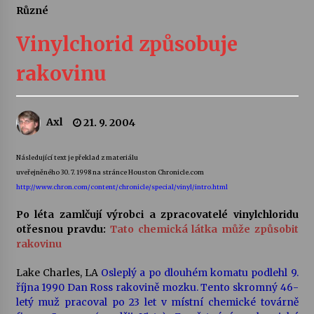
Různé
Letní koncerty ve Stromovce: Ars Camerata a
Sukuba Ensemble
Vinylchorid způsobuje
4. 8. 2026
rakovinu
Vernisáž výstavy Josefíny Duškové: Stávám se
kapkou
30. 7. 2026
Axl
21. 9. 2004
Veselí muzikanti
Následující text je překlad z materiálu
30. 7. 2026
uveřejněného 30. 7. 1998 na stránce Houston Chronicle.com
http://www.chron.com/content/chronicle/special/vinyl/intro.html
Po léta zamlčují výrobci a zpracovatelé vinylchloridu
Pozvánka na integrační festival Quijotova
šedesátka: 28. 7.–1. 8. 2026
otřesnou pravdu:
Tato chemická látka může způsobit
28. 7. 2026
rakovinu
Lake Charles, LA
Osleplý a po dlouhém komatu podlehl 9.
Letní koncerty ve Stromovce: Kolchoz a
října 1990 Dan Ross rakovině mozku. Tento skromný 46-
Jenakaši
letý muž pracoval po 23 let v místní chemické továrně
28. 7. 2026