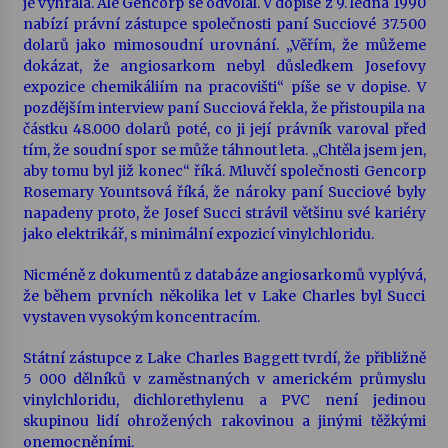
je vyhrála. Ale Gencorp se odvolal. V dopise z 9. ledna 1990
nabízí právní zástupce společnosti paní Succiové 37.500
dolarů jako mimosoudní urovnání. „Věřím, že můžeme
dokázat, že angiosarkom nebyl důsledkem Josefovy
expozice chemikáliím na pracovišti“ píše se v dopise. V
pozdějším interview paní Succiová řekla, že přistoupila na
částku 48.000 dolarů poté, co ji její právník varoval před
tím, že soudní spor se může táhnout leta. „Chtěla jsem jen,
aby tomu byl již konec“ říká. Mluvčí společnosti Gencorp
Rosemary Yountsová říká, že nároky paní Succiové byly
napadeny proto, že Josef Succi strávil většinu své kariéry
jako elektrikář, s minimální expozicí vinylchloridu.
Nicméně z dokumentů z databáze angiosarkomů vyplývá,
že během prvních několika let v Lake Charles byl Succi
vystaven vysokým koncentracím.
Státní zástupce z Lake Charles Baggett tvrdí, že přibližně
5 000 dělníků v zaměstnaných v americkém průmyslu
vinylchloridu, dichlorethylenu a PVC není jedinou
skupinou lidí ohrožených rakovinou a jinými těžkými
onemocněními.