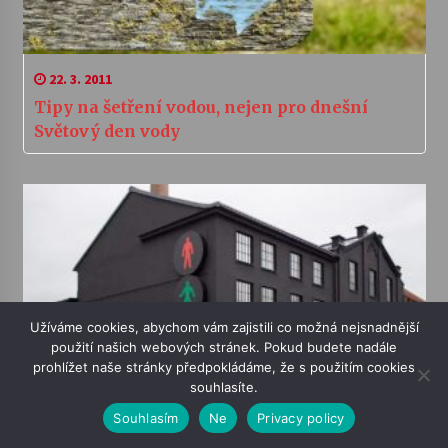
22. 3. 2011
Tipy na šetření vodou, nejen pro dnešní
Světový den vody
Užíváme cookies, abychom vám zajistili co možná nejsnadnější
použití našich webových stránek. Pokud budete nadále
2. 3. 2020
prohlížet naše stránky předpokládáme, že s použitím cookies
Sirény / první jarní procházka městem s
souhlasíte.
8SMIČKOU
Souhlasím
Ne
Privacy policy