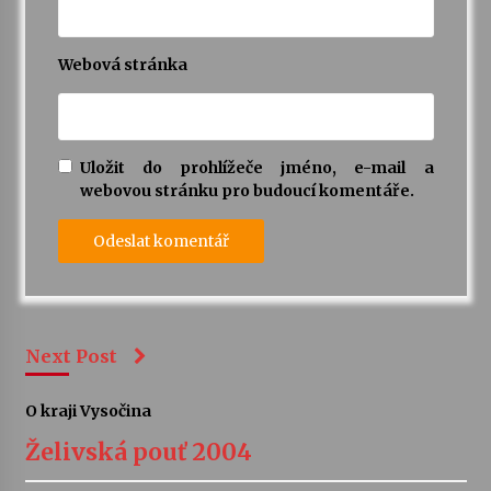
Webová stránka
Uložit do prohlížeče jméno, e-mail a
webovou stránku pro budoucí komentáře.
Next Post
O kraji Vysočina
Želivská pouť 2004