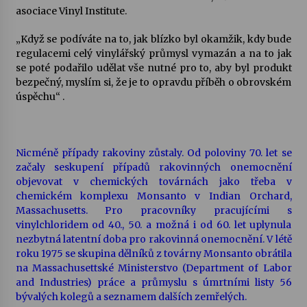
asociace Vinyl Institute.
„Když se podíváte na to, jak blízko byl okamžik, kdy bude
regulacemi celý vinylářský průmysl vymazán a na to jak
se poté podařilo udělat vše nutné pro to, aby byl produkt
bezpečný, myslím si, že je to opravdu příběh o obrovském
úspěchu“ .
Nicméně případy rakoviny zůstaly. Od poloviny 70. let se
začaly seskupení případů rakovinných onemocnění
objevovat v chemických továrnách jako třeba v
chemickém komplexu Monsanto v Indian Orchard,
Massachusetts. Pro pracovníky pracujícími s
vinylchloridem od 40., 50. a možná i od 60. let uplynula
nezbytná latentní doba pro rakovinná onemocnění. V létě
roku 1975 se skupina dělníků z továrny Monsanto obrátila
na Massachusettské Ministerstvo (Department of Labor
and Industries) práce a průmyslu s úmrtními listy 56
bývalých kolegů a seznamem dalších zemřelých.