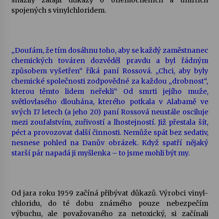
snažily zatajit důkazy o onemocněních a úmrtích
spojených s vinylchloridem.
„Doufám, že tím dosáhnu toho, aby se každý zaměstnanec
chemických továren dozvěděl pravdu a byl řádným
způsobem vyšetřen“ říká paní Rossová. „Chci, aby byly
chemické společnosti zodpovědné za každou „drobnost“,
kterou těmto lidem neřekli“ Od smrti jejího muže,
světlovlasého dlouhána, kterého potkala v Alabamě ve
svých 17 letech (a jeho 20) paní Rossová neustále osciluje
mezi zoufalstvím, zuřivostí a lhostejností. Již přestala šít,
péct a provozovat další činnosti. Nemůže spát bez sedativ,
nesnese pohled na Danův obrázek. Když spatří nějaký
starší pár napadá ji myšlenka – to jsme mohli být my.
Od jara roku 1959 začíná přibývat důkazů. Výrobci vinyl-
chloridu, do té dobu známého pouze nebezpečím
výbuchu, ale považovaného za netoxický, si začínali