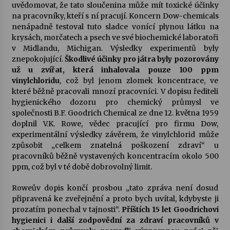
uvědomovat, že tato sloučenina může mít toxické účinky
na pracovníky, kteří s ní pracují. Koncern Dow-chemicals
nenápadně testoval tuto sladce vonící plynou látku na
krysách, morčatech a psech ve své biochemické laboratoři
v Midlandu, Michigan. Výsledky experimentů byly
znepokojující.
Škodlivé účinky pro játra byly pozorovány
už u zvířat, která inhalovala pouze 100 ppm
vinylchloridu
, což byl jenom zlomek koncentrace, ve
které běžně pracovali mnozí pracovníci. V dopisu řediteli
hygienického dozoru pro chemický průmysl ve
společnosti B.F. Goodrich Chemical ze dne 12. května 1959
doplnil V.K. Rowe, vědec pracující pro firmu Dow,
experimentální výsledky závěrem, že vinylchlorid může
způsobit „celkem znatelná poškození zdraví“ u
pracovníků běžně vystavených koncentracím okolo 500
ppm, což byl v té době dobrovolný limit.
Roweův dopis končí prosbou „tato zpráva není dosud
připravená ke zveřejnění a proto bych uvítal, kdybyste ji
prozatím ponechal v tajnosti“.
Příštích 15 let Goodrichovi
hygienici i další zodpovědní za zdraví pracovníků v