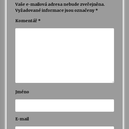
Vaše e-mailová adresa nebude zveřejněna.
Vyžadované informace jsou označeny
*
Komentář
*
Jméno
E-mail