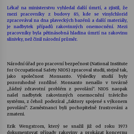
Lékař na ministerstvu vyhledal další úmrtí, a zjistil, že
mezi pracovníky z budovy 85, kde se vinylchlorid
zpracovával na dna plaveckých bazénů a další materiály,
je nadbytek případů rakovinných onemocnění. Mezi
pracovníky byla pětinásobná hladina úmrtí na rakovinu
slinivky, než činil národní průměr.
Národní úřad pro pracovní bezpečnost (National Institute
for Occupational Safety NIOS) zpracoval studii, stejně tak,
jako společnost Monsanto. Výsledky studií byly
pozoruhodně rozdílné. Monsanto nenašlo v továrně
„žádný zdravotní problém z povolání“. NIOS naopak
našel nadbytek rakovinných onemocnění trávicího
systému, z čehož podezíral „faktory spojené s výkonem
povolání“. Zaměstnanci byli pochopitelně frustrováni a
zmateni.
Erik Wengstrom, který se snažil již od roku 1973
dokumentovat případy rakoviny a prokázat koncernu