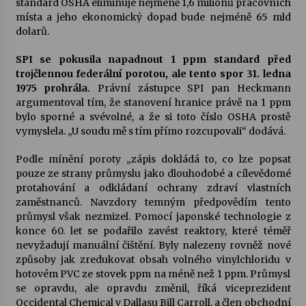
standard OSHA eliminuje nejméně 1,6 milionů pracovních
místa a jeho ekonomický dopad bude nejméně 65 mld
dolarů.
SPI se pokusila napadnout 1 ppm standard před
trojčlennou federální porotou, ale tento spor 31. ledna
1975 prohrála.
Právní zástupce SPI pan Heckmann
argumentoval tím, že stanovení hranice právě na 1 ppm
bylo sporné a svévolné, a že si toto číslo OSHA prostě
vymyslela. „U soudu mě s tím přímo rozcupovali“ dodává.
Podle mínění poroty „zápis dokládá to, co lze popsat
pouze ze strany průmyslu jako dlouhodobé a cílevědomé
protahování a odkládaní ochrany zdraví vlastních
zaměstnanců. Navzdory temným předpovědím tento
průmysl však nezmizel. Pomocí japonské technologie z
konce 60. let se podařilo zavést reaktory, které téměř
nevyžadují manuální čištění. Byly nalezeny rovněž nové
způsoby jak zredukovat obsah volného vinylchloridu v
hotovém PVC ze stovek ppm na méně než 1 ppm. Průmysl
se opravdu, ale opravdu změnil, říká viceprezident
Occidental Chemical v Dallasu Bill Carroll, a člen obchodní