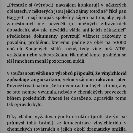
„Přestože si (výrobci) navzájem konkurují v některých
oblastech, v některých jsou jejich zájmy totožné“ říká pan
Baggett. „mají naopak společný zájem na tom, aby jejich
zaměstnanci nic nevěděli (o možných zdravotních
dopadech), aby nic nevěděla vláda ani jejich zákazníci“.
Předložené dokumenty potvrzují vážnost rakoviny z
povolání, problému, kterému padne za oběť na 50.000
občanů Spojených států ročně, tedy více než AIDS,
vraždám nebo sebevraždám. Nicméně tento problém se
těší mnohem menší pozornosti médií.
V současnosti
většina z výrobců připouští, že vinylchlorid
způsobuje angiosarkom
, velmi vzácnou rakovinu jater.
Rovněž trvají na tom, že koncentrací nutných k tomu, aby
se tato nemoc vyvinula, nebylo v chemických provozech
během posledních dvaceti let dosaženo. Zpravidla tomu
tak opravdu bylo.
Díky vládou vyžadovaným kontrolám (proti kterým se
průmysl tolik bránil) se koncentrace vinylchloridu v
chemických továrnách a jejich okolí dramaticky snížila.