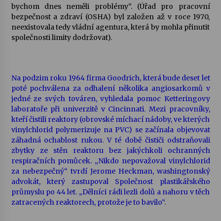
bychom dnes neměli problémy“. (Úřad pro pracovní
bezpečnost a zdraví (OSHA) byl založen až v roce 1970,
neexistovala tedy vládní agentura, která by mohla přinutit
společnosti limity dodržovat).
Na podzim roku 1964 firma Goodrich, která bude deset let
poté pochválena za odhalení několika angiosarkomů v
jedné ze svých továren, vyhledala pomoc Ketteringovy
laboratoře při univerzitě v Cincinnati. Mezi pracovníky,
kteří čistili reaktory (obrovské míchací nádoby, ve kterých
vinylchlorid polymerizuje na PVC) se začínala objevovat
záhadná ochablost rukou. V té době čističi odstraňovali
zbytky ze stěn reaktoru bez jakýchkoli ochranných
respiračních pomůcek. „Nikdo nepovažoval vinylchlorid
za nebezpečný“ tvrdí Jerome Heckman, washingtonský
advokát, který zastupoval Společnost plastikářského
průmyslu po 44 let. „Dělníci rádi lezli dolů a nahoru v těch
zatracených reaktorech, protože je to bavilo“.