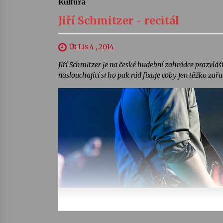
Kultura
Jiří Schmitzer - recitál
Út Lis 4 , 2014
Jiří Schmitzer je na české hudební zahrádce prazvláš
naslouchající si ho pak rád fixuje coby jen těžko zař