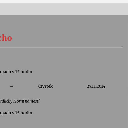
Vernisáž výstavy Josefíny Duškové:
Stávám se kapkou
cho
30. 7. 2026
Letní koncerty ve Stromovce:
Kolchoz a Jenakaši
28. 7. 2026
topadu v 15 hodin
s
Vysočinka
–
Čtvrtek
27.11.2014
17. 7. 2026
Hrdličky Horní náměstí
V
Varhanní recitál Michala Novenka v
opadu v 15 hodin.
Klášteře Želiv
3. 7. 2026