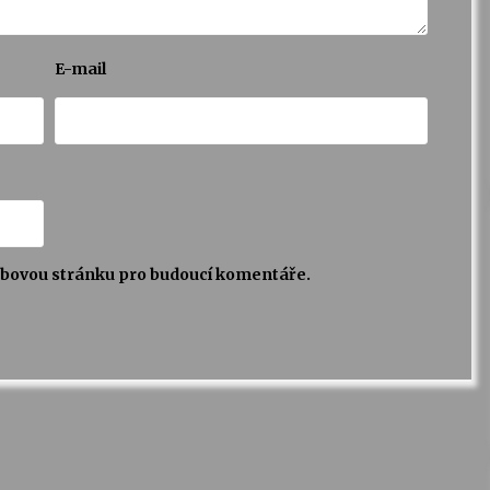
E-mail
webovou stránku pro budoucí komentáře.