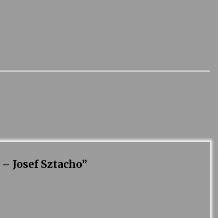
– Josef Sztacho
”