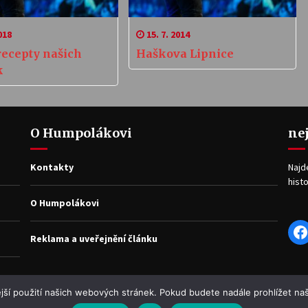
018
15. 7. 2014
recepty našich
Haškova Lipnice
k
O Humpolákovi
ne
Kontakty
Najd
histo
O Humpolákovi
F
Reklama a uveřejnění článku
jší použití našich webových stránek. Pokud budete nadále prohlížet naš