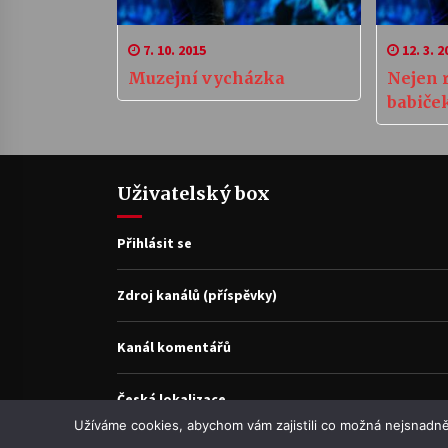
7. 10. 2015
12. 3. 2
Muzejní vycházka
Nejen 
babiče
Uživatelský box
Přihlásit se
Zdroj kanálů (příspěvky)
Kanál komentářů
Česká lokalizace
Užíváme cookies, abychom vám zajistili co možná nejsnadně