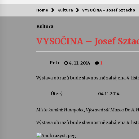
Home
Kultura
VYSOČINA – Josef Sztacho
Kam za kulturou?
Kultura
Letní koncerty ve Stromovce: Ars
Camerata a Sukuba Ensemble
VYSOČINA – Josef Szta
4. 8. 2026
Pozvánka na integrační festival
Petr
4. 11. 2014
1
Quijotova šedesátka: 28. 7.–1. 8.
2026
28. 7. 2026
Výstava obrazů bude slavnostně zahájena 4. lis
Letní koncerty ve Stromovce: Rufu
Úterý
04.11.2014
Miller
22. 7. 2026
Místo konání: Humpolec, Výstavní sál Muzea Dr. A. 
Za kulturou kousek za Humpolec. 
Výstava obrazů bude slavnostně zahájena 4. list
Želivě ožije odkaz Josefa Čapka
13. 7. 2026