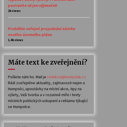
postavíte už jen výjimečně
2k views
Proběhlo veřejné projednání návrhu
nového územního plánu
1.4k views
Máte text ke zveřejnění?
Pošlete nám ho. Mail je
redakce@humpolak.cz
Rádi zveřejníme aktuality, zajímavosti nejen o
Humpolci, upoutávky na místní akce, tipy na
výlety, Vaši tvorbu a v rozumné míře i texty
místních politických uskupení a reklamu týkající
se Humpolce.