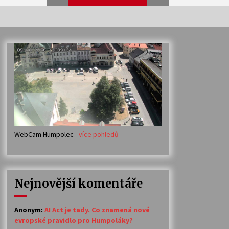
Veselí muzikanti
30. 7. 2026
Votavžatský ploty
23. 7. 2026
WebCam Humpolec -
více pohledů
Ozvěny prázdnin
14. 7. 2026
Nejnovější komentáře
Petr Adamec – Malovaný svět
30. 6. 2026
Anonym
:
AI Act je tady. Co znamená nové
evropské pravidlo pro Humpoláky?