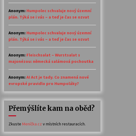
Anonym
:
Humpolec schvaluje nový územní
plán. Týká se i vás – a teď je čas se ozvat
Anonym
:
Humpolec schvaluje nový územní
plán. Týká se i vás – a teď je čas se ozvat
Anonym
:
Fleischsalat – Wurstsalat s
majonézou: německá salámová pochoutka
Anonym
:
AI Act je tady. Co znamená nové
evropské pravidlo pro Humpoláky?
Přemýšlíte kam na oběd?
Zkuste
Meníčka.cz
v místních restauracích.