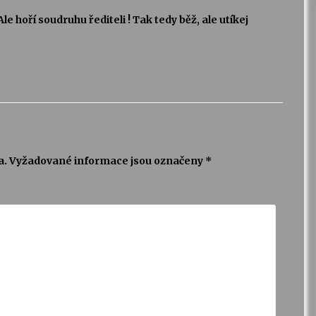
e hoří soudruhu řediteli ! Tak tedy běž, ale utíkej
a.
Vyžadované informace jsou označeny
*