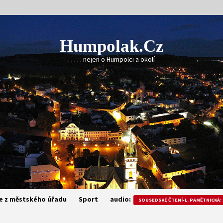
Humpolak.cz
. . . . . nejen o Humpolci a okolí
e z městského úřadu
Sport
audio:
SOUSEDSKÉ ČTENÍ-L. PAMĚTNICKÁ: 