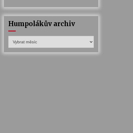
Humpolákův archiv
Humpolákův
archiv