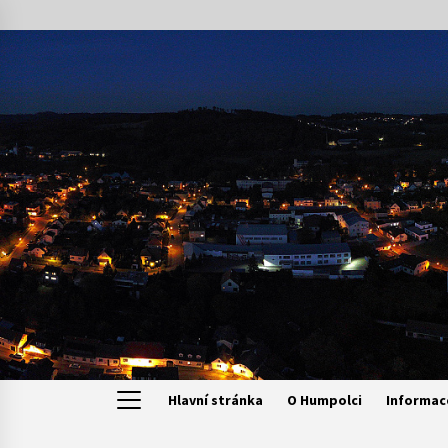
Skip
to
content
Hlavní stránka
O Humpolci
Informac