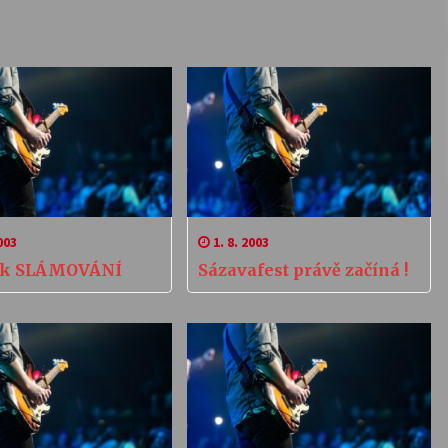
003
1. 8. 2003
ník SLÁMOVÁNÍ
Sázavafest právě začíná !