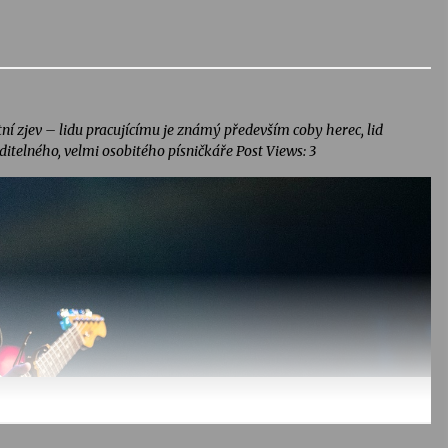
tní zjev – lidu pracujícímu je známý především coby herec, lid
aditelného, velmi osobitého písničkáře Post Views: 3