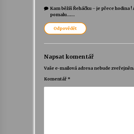
Kam běžíš Řeháčku – je přece hodina ! Al
pomalu…….
Odpovědět
Napsat komentář
Vaše e-mailová adresa nebude zveřejněn
Komentář
*