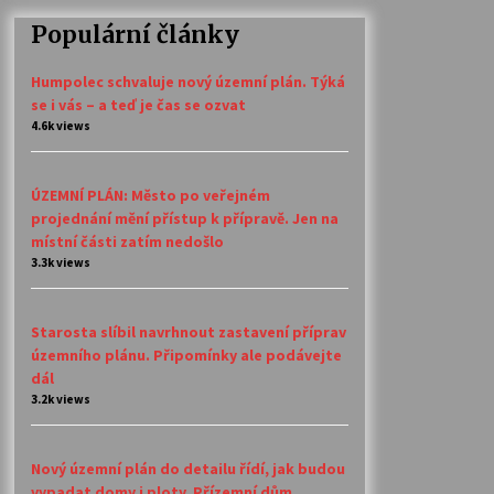
Populární články
Humpolec schvaluje nový územní plán. Týká
se i vás – a teď je čas se ozvat
4.6k views
ÚZEMNÍ PLÁN: Město po veřejném
projednání mění přístup k přípravě. Jen na
místní části zatím nedošlo
3.3k views
Starosta slíbil navrhnout zastavení příprav
územního plánu. Připomínky ale podávejte
dál
3.2k views
Nový územní plán do detailu řídí, jak budou
vypadat domy i ploty. Přízemní dům