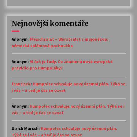
Nejnovější komentáře
Anonym
:
Fleischsalat – Wurstsalat s majonézou:
německá salámová pochoutka
Anonym
:
AI Act je tady. Co znamená nové evropské
pravidlo pro Humpoláky?
frantisek
:
Humpolec schvaluje nový územní plán. Týká se
i vás – a teď je čas se ozvat
Anonym
:
Humpolec schvaluje nový územní plán. Týká se i
vás – a teď je čas se ozvat
Ulrich Marsch
:
Humpolec schvaluje nový územní plán.
Týká se i vás – a teď je čas se ozvat