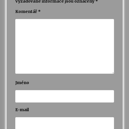
Vyžadované informace jsou označeny
*
Komentář
*
Varhanní recitál Michala Novenka v Klášteře
Želiv
3. 7. 2026
Petr Adamec – Malovaný svět
30. 6. 2026
Jméno
E-mail