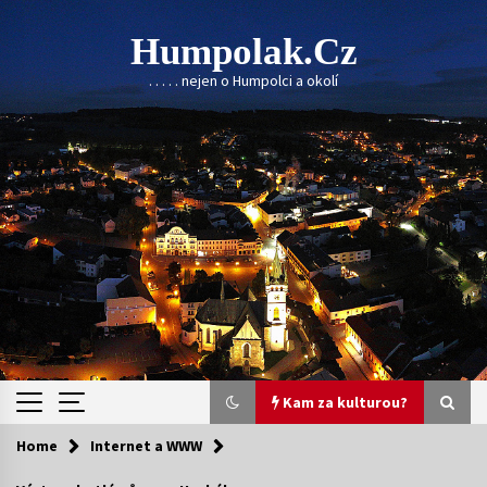
Skip
to
Humpolak.cz
content
. . . . . nejen o Humpolci a okolí
Kam za kulturou?
Home
Internet a WWW
Kam za kulturou?