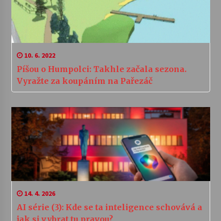
10. 6. 2022
Píšou o Humpolci: Takhle začala sezona.
Vyražte za koupáním na Pařezáč
14. 4. 2026
AI série (3): Kde se ta inteligence schovává a
jak si vybrat tu pravou?