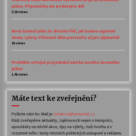
plánu. Připomínky ale podávejte dál
3.2k views
Nový územní plán do detailu řídí, jak budou vypadat
domy i ploty. Přízemní dům postavíte už jen výjimečně
2k views
Proběhlo veřejné projednání návrhu nového územního
plánu
1.4k views
Máte text ke zveřejnění?
Pošlete nám ho. Mail je
redakce@humpolak.cz
Rádi zveřejníme aktuality, zajímavosti nejen o Humpolci,
upoutávky na místní akce, tipy na výlety, Vaši tvorbu a v
rozumné míře i texty místních politických uskupení a reklamu