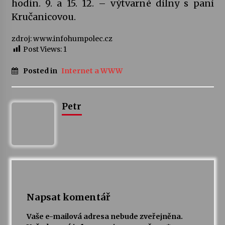
hodin. 9. a 15. 12. – výtvarné dílny s paní
Kručanicovou.
Votavžatský ploty
23. 7. 2026
zdroj: www.infohumpolec.cz
Post Views:
1
Letní koncerty ve Stromovce: Rufus Miller
Posted in
Internet a WWW
22. 7. 2026
Petr
Vysočinka
17. 7. 2026
Ozvěny prázdnin
14. 7. 2026
Napsat komentář
Za kulturou kousek za Humpolec. V Želivě ožije
odkaz Josefa Čapka
Vaše e-mailová adresa nebude zveřejněna.
13. 7. 2026