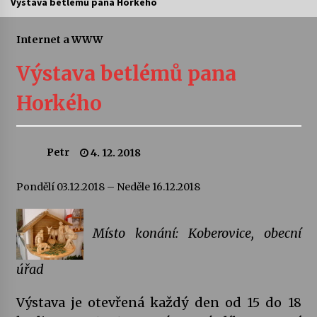
Výstava betlémů pana Horkého
Letní koncerty ve Stromovce: Ars Camerata a
Sukuba Ensemble
Internet a WWW
4. 8. 2026
Výstava betlémů pana
Vernisáž výstavy Josefíny Duškové: Stávám se
Horkého
kapkou
30. 7. 2026
Petr
4. 12. 2018
Veselí muzikanti
30. 7. 2026
Pondělí 03.12.2018 – Neděle 16.12.2018
Pozvánka na integrační festival Quijotova
šedesátka: 28. 7.–1. 8. 2026
Místo konání: Koberovice, obecní
28. 7. 2026
úřad
Letní koncerty ve Stromovce: Kolchoz a
Jenakaši
Výstava je otevřená každý den od 15 do 18
28. 7. 2026