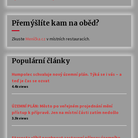
Přemýšlíte kam na oběd?
Zkuste
Meníčka.cz
v místních restauracích.
Populární články
Humpolec schvaluje nový územní plán. Týká se i vás – a
teď je čas se ozvat
4.4k views
ÚZEMNÍ PLÁN: Město po veřejném projednání mění
přístup k přípravě. Jen na místní části zatím nedošlo
3.3k views
Starosta slíbil navrhnout zastavení příprav územního