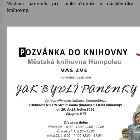
Výstava panenek pro malé čtenáře a návštěvníky
knihovny.
Letní koncerty ve Stromovce: Kolchoz a
Jenakaši
28. 7. 2026
Votavžatský ploty
23. 7. 2026
Letní koncerty ve Stromovce: Rufus Miller
22. 7. 2026
Vysočinka
17. 7. 2026
Ozvěny prázdnin
14. 7. 2026