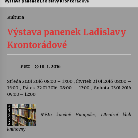
Výstava panenek Ladislavy Krontorádové
Divadélka pro děti: Kašpárek v dračí jeskyni
Kultura
10. 8. 2026
Výstava panenek Ladislavy
Letní koncerty ve Stromovce: Ars Camerata a
Krontorádové
Sukuba Ensemble
4. 8. 2026
Petr
18. 1. 2016
Vernisáž výstavy Josefíny Duškové: Stávám se
kapkou
30. 7. 2026
Středa 20.01.2016 08:00 – 17:00 , Čtvrtek 21.01.2016 08:00 –
15:00 , Pátek 22.01.2016 08:00 – 17:00 , Sobota 23.01.2016
09:00 – 12:00
Veselí muzikanti
30. 7. 2026
Místo konání: Humpolec, Literární klub
Pozvánka na integrační festival Quijotova
šedesátka: 28. 7.–1. 8. 2026
knihovny
28. 7. 2026