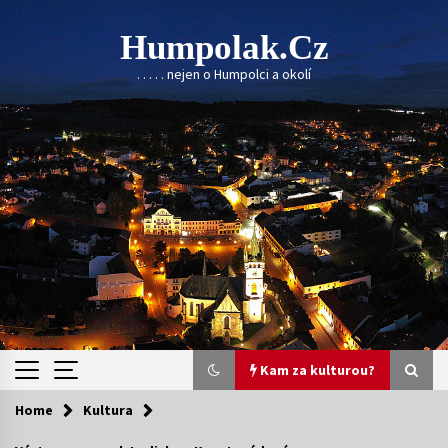
Skip
to
Humpolak.cz
content
. . . . . nejen o Humpolci a okolí
Kam za kulturou?
Home
Kultura
Kam za kulturou?