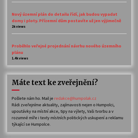
Nový územní plán do detailu řídí, jak budou vypadat
domy i ploty. Přízemní dům postavíte už jen výjimečně
2k views
Proběhlo veřejné projednání návrhu nového územního
plánu
1.4k views
Máte text ke zveřejnění?
Pošlete nám ho. Mail je
redakce@humpolak.cz
Rádi zveřejníme aktuality, zajímavosti nejen o Humpolci,
upoutávky na místní akce, tipy na výlety, Vaši tvorbu a v
rozumné míře i texty místních politických uskupení a reklamu
týkající se Humpolce.