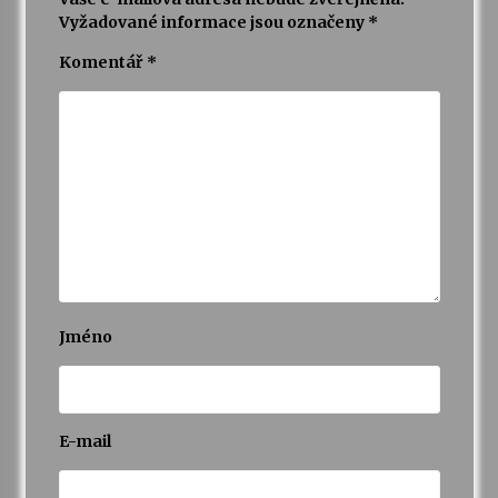
Vyžadované informace jsou označeny
*
Komentář
*
Jméno
E-mail