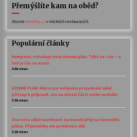
Přemýšlíte kam na oběd?
Zkuste
Meníčka.cz
v místních restauracích.
Populární články
Humpolec schvaluje nový územní plán. Týká se i vás – a
teď je čas se ozvat
4.6k views
ÚZEMNÍ PLÁN: Město po veřejném projednání mění
přístup k přípravě. Jen na místní části zatím nedošlo
3.3k views
Starosta slíbil navrhnout zastavení příprav územního
plánu. Připomínky ale podávejte dál
3.2k views