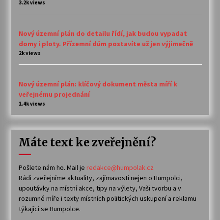
3.2k views
Nový územní plán do detailu řídí, jak budou vypadat
domy i ploty. Přízemní dům postavíte už jen výjimečně
2k views
Nový územní plán: klíčový dokument města míří k
veřejnému projednání
1.4k views
Máte text ke zveřejnění?
Pošlete nám ho. Mail je
redakce@humpolak.cz
Rádi zveřejníme aktuality, zajímavosti nejen o Humpolci,
upoutávky na místní akce, tipy na výlety, Vaši tvorbu a v
rozumné míře i texty místních politických uskupení a reklamu
týkající se Humpolce.