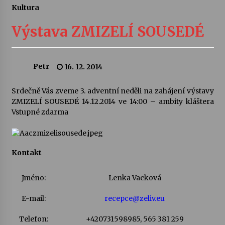
Kultura
Letní koncerty ve Stromovce: Ars Camerata a
Sukuba Ensemble
Výstava ZMIZELÍ SOUSEDÉ
4. 8. 2026
Vernisáž výstavy Josefíny Duškové: Stávám se
Petr
16. 12. 2014
kapkou
30. 7. 2026
Srdečně Vás zveme 3. adventní neděli na zahájení výstavy
ZMIZELÍ SOUSEDÉ 14.12.2014 ve 14:00 – ambity kláštera
Veselí muzikanti
Vstupné zdarma
30. 7. 2026
Kontakt
Pozvánka na integrační festival Quijotova
šedesátka: 28. 7.–1. 8. 2026
28. 7. 2026
Jméno:
Lenka Vacková
E-mail:
recepce@zeliv.eu
Letní koncerty ve Stromovce: Kolchoz a
Jenakaši
Telefon:
+420731598985, 565 381 259
28. 7. 2026