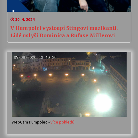
10. 4. 2024
V Humpolci vystoupí Stingovi muzikanti.
Lidé uslyší Dominica a Rufuse Millerovi
WebCam Humpolec -
více pohledů