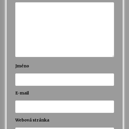
Varhanní recitál Michala Novenka v Klášteře
Želiv
3. 7. 2026
Petr Adamec – Malovaný svět
30. 6. 2026
Jméno
E-mail
Webová stránka