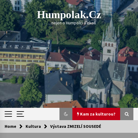
Skip
to
Humpolak.cz
content
. . . . . nejen o Humpolci a okolí
Kam za kulturou?
Home
Kultura
Výstava ZMIZELÍ SOUSEDÉ
Kam za kulturou?