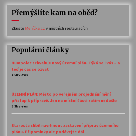
Přemýšlíte kam na oběd?
Zkuste
Meníčka.cz
v místních restauracích.
Populární články
Humpolec schvaluje nový územní plán. Týká se i vás – a
teď je čas se ozvat
4.5k views
ÚZEMNÍ PLÁN: Město po veřejném projednání mění
přístup k přípravě. Jen na místní části zatím nedošlo
3.3k views
Starosta slíbil navrhnout zastavení příprav územního
plánu. Připomínky ale podávejte dál