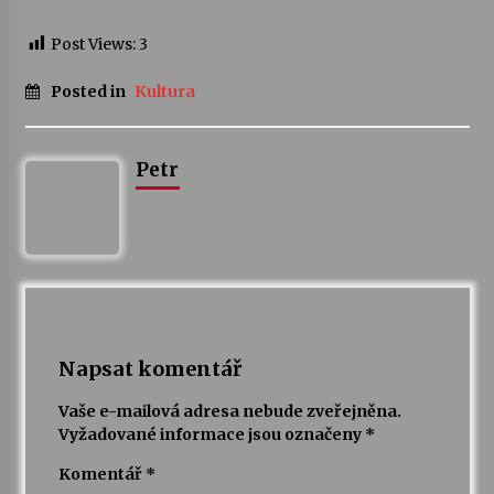
Post Views:
3
Votavžatský ploty
23. 7. 2026
Posted in
Kultura
Letní koncerty ve Stromovce: Rufus Miller
Petr
22. 7. 2026
Vysočinka
17. 7. 2026
Ozvěny prázdnin
Napsat komentář
14. 7. 2026
Vaše e-mailová adresa nebude zveřejněna.
Vyžadované informace jsou označeny
*
Za kulturou kousek za Humpolec. V Želivě ožije
odkaz Josefa Čapka
Komentář
*
13. 7. 2026