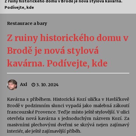
Z ruiny historického domu v Brodě je nová stylová kavárna.
Podívejte, kde
Letní koncerty ve Stromovce: Ars Camerata a
Sukuba Ensemble
4. 8. 2026
Restaurace a bary
Z ruiny historického domu v
Vernisáž výstavy Josefíny Duškové: Stávám se
kapkou
Brodě je nová stylová
30. 7. 2026
kavárna. Podívejte, kde
Veselí muzikanti
30. 7. 2026
Axl
3. 10. 2024
Pozvánka na integrační festival Quijotova
šedesátka: 28. 7.–1. 8. 2026
Kavárna s příběhem. Historická Kozí ulička v Havlíčkově
28. 7. 2026
Brodě v podzimním slunci vypadá jako malebná zákoutí
francouzské Provence. Teď je místo ještě stylovější. V ulici
otevřela nová kavárna s jednoduchým názvem Kozí. Za
Letní koncerty ve Stromovce: Kolchoz a
masivními plechovými dveřmi se skrývá nejen zajímavý
Jenakaši
interiér, ale ještě zajímavější příběh.
28. 7. 2026