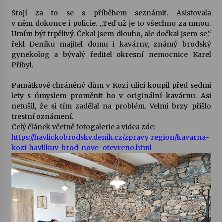
Stojí za to se s příběhem seznámit. Asistovala
Votavžatský ploty
v něm dokonce i policie. „Teď už je to všechno za mnou.
23. 7. 2026
Umím být trpělivý. Čekal jsem dlouho, ale dočkal jsem se,“
řekl Deníku majitel domu i kavárny, známý brodský
gynekolog a bývalý ředitel okresní nemocnice Karel
Přibyl.
Letní koncerty ve Stromovce: Rufus Miller
22. 7. 2026
Památkově chráněný dům v Kozí ulici koupil před sedmi
lety s úmyslem proměnit ho v originální kavárnu. Asi
netušil, že si tím zadělal na problém. Velmi brzy přišlo
Vysočinka
trestní oznámení.
17. 7. 2026
Celý článek včetně fotogalerie a videa zde:
https://havlickobrodsky.denik.cz/zpravy_region/kavarna-
kozi-havlikuv-brod-nove-otevreno.html
Ozvěny prázdnin
14. 7. 2026
Za kulturou kousek za Humpolec. V Želivě ožije
odkaz Josefa Čapka
13. 7. 2026