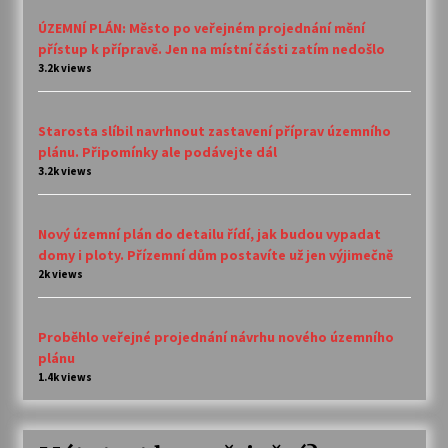
ÚZEMNÍ PLÁN: Město po veřejném projednání mění
přístup k přípravě. Jen na místní části zatím nedošlo
3.2k views
Starosta slíbil navrhnout zastavení příprav územního
plánu. Připomínky ale podávejte dál
3.2k views
Nový územní plán do detailu řídí, jak budou vypadat
domy i ploty. Přízemní dům postavíte už jen výjimečně
2k views
Proběhlo veřejné projednání návrhu nového územního
plánu
1.4k views