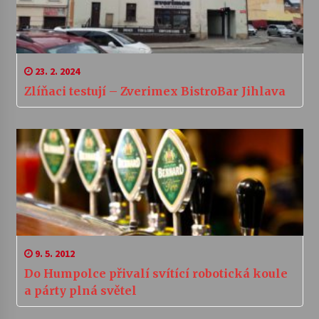
23. 2. 2024
Zlíňaci testují – Zverimex BistroBar Jihlava
9. 5. 2012
Do Humpolce přivalí svítící robotická koule
a párty plná světel