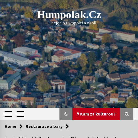
Skip
to
Humpolak.cz
content
. . . . . nejen o Humpolci a okolí
Kam za kulturou?
Home
Restaurace a bary
Kam za kulturou?