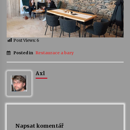
Varhanní recitál Michala Novenka v Klášteře
Želiv
3. 7. 2026
Post Views:
6
Petr Adamec – Malovaný svět
30. 6. 2026
Posted in
Restaurace a bary
Axl
Napsat komentář