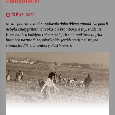
Pamatujete?
Čt Říj 3 , 2024
Nastal podzim a mně se vybavila doba dávno minulá. Na polích
nebyla všudypřítomná řepka, ale brambory. A my, studenti,
jsme vyráželi každým rokem na jejich sběr pod heslem „Ani
brambor nazmar“. Vysokoškoláci jezdili na chmel, my na
střední jezdili na brambory. Post Views: 6