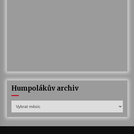
Humpolákův archiv
Humpolákův
archiv