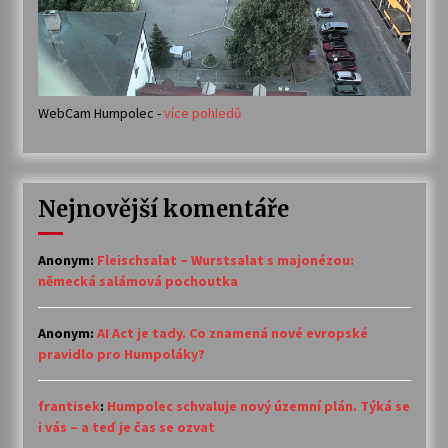
WebCam Humpolec -
více pohledů
Nejnovější komentáře
Anonym
:
Fleischsalat – Wurstsalat s majonézou:
německá salámová pochoutka
Anonym
:
AI Act je tady. Co znamená nové evropské
pravidlo pro Humpoláky?
frantisek
:
Humpolec schvaluje nový územní plán. Týká se
i vás – a teď je čas se ozvat