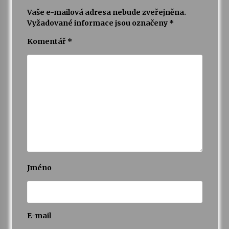
Vaše e-mailová adresa nebude zveřejněna.
Vyžadované informace jsou označeny
*
Komentář
*
Jméno
E-mail