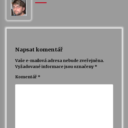
Votavžatský ploty
23. 7. 2026
Letní koncerty ve Stromovce: Rufus Miller
22. 7. 2026
Napsat komentář
Vaše e-mailová adresa nebude zveřejněna.
Vysočinka
Vyžadované informace jsou označeny
*
17. 7. 2026
Komentář
*
Ozvěny prázdnin
14. 7. 2026
Za kulturou kousek za Humpolec. V Želivě ožije
odkaz Josefa Čapka
13. 7. 2026