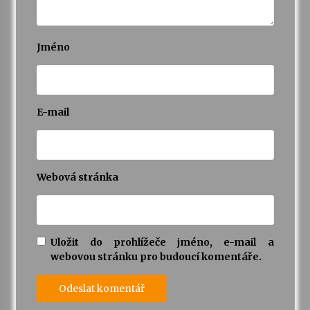
Varhanní recitál Michala Novenka v Klášteře
Želiv
Jméno
3. 7. 2026
Petr Adamec – Malovaný svět
30. 6. 2026
E-mail
Webová stránka
Uložit do prohlížeče jméno, e-mail a
webovou stránku pro budoucí komentáře.