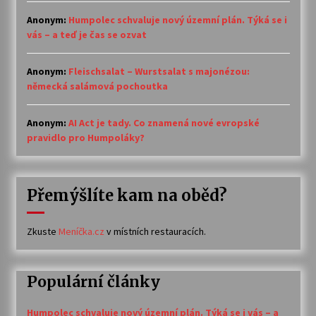
Anonym
:
Humpolec schvaluje nový územní plán. Týká se i
vás – a teď je čas se ozvat
Anonym
:
Fleischsalat – Wurstsalat s majonézou:
německá salámová pochoutka
Anonym
:
AI Act je tady. Co znamená nové evropské
pravidlo pro Humpoláky?
Přemýšlíte kam na oběd?
Zkuste
Meníčka.cz
v místních restauracích.
Populární články
Humpolec schvaluje nový územní plán. Týká se i vás – a