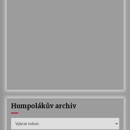
Humpolákův archiv
Humpolákův
archiv