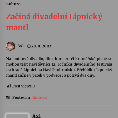
Kultura
Letní koncerty ve Stromovce: Ars Camerata a
Sukuba Ensemble
Začíná divadelní Lipnický
4. 8. 2026
mantl
Vernisáž výstavy Josefíny Duškové: Stávám se
kapkou
30. 7. 2026
Axl
28. 8. 2003
Veselí muzikanti
Na loutkové divadlo, film, koncert či kramářské písně se
30. 7. 2026
mohou těšit návštěvníci 12. ročníku divadelního festivalu
na hradě Lipnici na Havlíčkobrodsku. Přehlídku Lipnický
mantl začne v pátek v podvečer a potrvá dva dny.
Pozvánka na integrační festival Quijotova
šedesátka: 28. 7.–1. 8. 2026
Post Views:
3
28. 7. 2026
Posted in
Kultura
Letní koncerty ve Stromovce: Kolchoz a
Jenakaši
28. 7. 2026
Axl