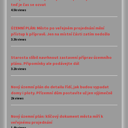
teď je čas se ozvat
4.5k views
ÚZEMNÍ PLÁN: Město po veřejném projednání mění
přístup k přípravě. Jen na místní části zatím nedošlo
3.3k views
Starosta slíbil navrhnout zastavení příprav územního
plánu. Připomínky ale podávejte dál
3.2k views
Nový územní plán do detailu řídí, jak budou vypadat
domy i ploty. Přízemní dům postavíte už jen výjimečně
2k views
Nový územní plán: klíčový dokument města míří k
veřejnému projednání
1.4k views