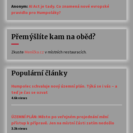
Anonym
:
AI Act je tady. Co znamená nové evropské
pravidlo pro Humpoláky?
Přemýšlíte kam na oběd?
Zkuste
Meníčka.cz
v místních restauracích.
Populární články
Humpolec schvaluje nový územní plán. Týká se i vás – a
teď je čas se ozvat
4.6k views
ÚZEMNÍ PLÁN: Město po veřejném projednání mění
přístup k přípravě. Jen na místní části zatím nedošlo
3.3k views