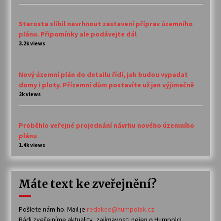
Starosta slíbil navrhnout zastavení příprav územního
plánu. Připomínky ale podávejte dál
3.2k views
Nový územní plán do detailu řídí, jak budou vypadat
domy i ploty. Přízemní dům postavíte už jen výjimečně
2k views
Proběhlo veřejné projednání návrhu nového územního
plánu
1.4k views
Máte text ke zveřejnění?
Pošlete nám ho. Mail je
redakce@humpolak.cz
Rádi zveřejníme aktuality, zajímavosti nejen o Humpolci,