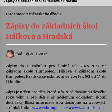
Zápisy do základních škol Hálkova a Hradská
Letní koncerty ve Stromovce: Ars Camerata a
Sukuba Ensemble
Informace z městského úřadu
4. 8. 2026
Zápisy do základních škol
Vernisáž výstavy Josefíny Duškové: Stávám se
Hálkova a Hradská
kapkou
30. 7. 2026
Axl
21. 1. 2026
Veselí muzikanti
30. 7. 2026
Zápisy do 1. ročníku pro školní rok 2026–2027 na
Základní školu Humpolec, Hálkova a Základní školu
Humpolec, Hradská se uskuteční
ve čtvrtek 5/2 od 14 do
Pozvánka na integrační festival Quijotova
šedesátka: 28. 7.–1. 8. 2026
17 hodin
.
28. 7. 2026
Zápis je určen pro děti, které 31/8 2026 dosáhnou šestého
roku věku a pro děti s již uděleným odkladem školní
Letní koncerty ve Stromovce: Kolchoz a
docházky. Bližší informace jsou dostupné na webových
Jenakaši
stránkách škol
www.zshumpolec.cz
a
www.zshradska.cz
.
28. 7. 2026