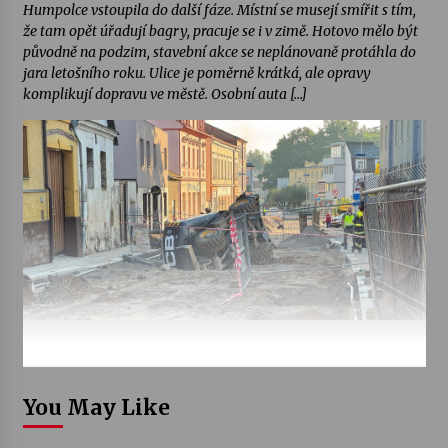
Humpolce vstoupila do další fáze. Místní se musejí smířit s tím,
že tam opět úřadují bagry, pracuje se i v zimě. Hotovo mělo být
původně na podzim, stavební akce se neplánovaně protáhla do
jara letošního roku. Ulice je poměrně krátká, ale opravy
komplikují dopravu ve městě. Osobní auta […]
You May Like