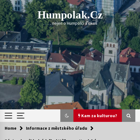
Skip
to
Humpolak.cz
content
. . . . . nejen o Humpolci a okolí
Kam za kulturou?
Home
Informace z městského úřadu
Kam za kulturou?