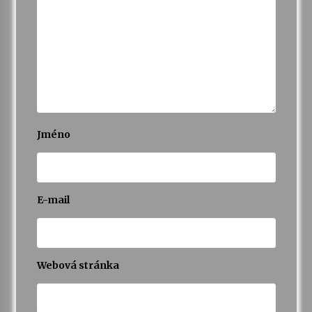
Varhanní recitál Michala Novenka v Klášteře
Želiv
3. 7. 2026
Petr Adamec – Malovaný svět
30. 6. 2026
Jméno
E-mail
Webová stránka