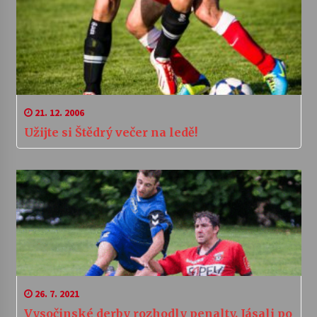
21. 12. 2006
Užijte si Štědrý večer na ledě!
26. 7. 2021
Vysočinské derby rozhodly penalty. Jásali po