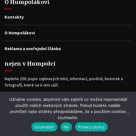
O Humpolákovi
Kontakty
O Humpolákovi
Reklama a uveřejnění článku
nejen v Humpolci
Najdete ZDE popis zajímavých míst, informací, pověstí, historek a
fotografíí, které se k nim váží.
Užíváme cookies, abychom vám zajistili co možná nejsnadnější
Facebook
použití našich webových stránek. Pokud budete nadále
prohlížet naše stránky předpokládáme, že s použitím cookies
souhlasíte.
Souhlasím
Ne
Privacy policy
WP2Social Auto Publish
Powered By :
XYZScripts.com