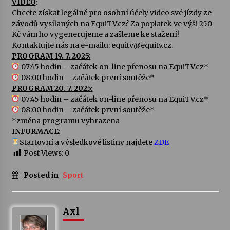
VIDEO
:
Chcete získat legálně pro osobní účely video své jízdy ze
Votavžatský ploty
závodů vysílaných na EquiTV.cz? Za poplatek ve výši 250
23. 7. 2026
Kč vám ho vygenerujeme a zašleme ke stažení!
Kontaktujte nás na e-mailu: equitv@equitv.cz.
PROGRAM 19. 7. 2025:
07:45 hodin – začátek on-line přenosu na EquiTV.cz*
Letní koncerty ve Stromovce: Rufus Miller
08:00 hodin – začátek první soutěže*
22. 7. 2026
PROGRAM 20. 7. 2025:
07:45 hodin – začátek on-line přenosu na EquiTV.cz*
08:00 hodin – začátek první soutěže*
Vysočinka
*změna programu vyhrazena
17. 7. 2026
INFORMACE
:
Startovní a výsledkové listiny najdete
ZDE
Post Views:
0
Ozvěny prázdnin
14. 7. 2026
Posted in
Sport
Za kulturou kousek za Humpolec. V Želivě ožije
Axl
odkaz Josefa Čapka
13. 7. 2026