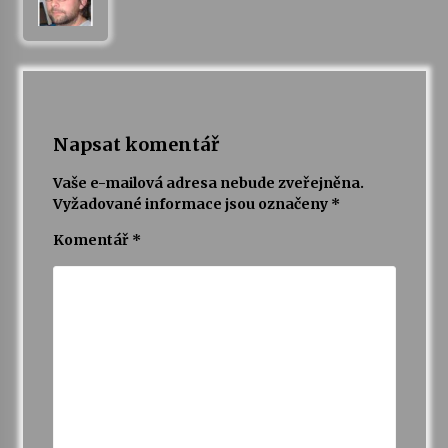
Varhanní recitál Michala Novenka v Klášteře
Želiv
3. 7. 2026
Petr Adamec – Malovaný svět
Napsat komentář
30. 6. 2026
Vaše e-mailová adresa nebude zveřejněna.
Vyžadované informace jsou označeny
*
Komentář
*