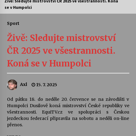
Živě: Sledujte mistrovství ČR 2025 ve všestrannosti. Koná
se v Humpolci
Letní koncerty ve Stromovce: Ars Camerata a
Sukuba Ensemble
4. 8. 2026
Sport
Živě: Sledujte mistrovství
Vernisáž výstavy Josefíny Duškové: Stávám se
kapkou
ČR 2025 ve všestrannosti.
30. 7. 2026
Koná se v Humpolci
Veselí muzikanti
30. 7. 2026
Axl
15. 7. 2025
Pozvánka na integrační festival Quijotova
šedesátka: 28. 7.–1. 8. 2026
Od pátku 18. do neděle 20. července se na závodišti v
28. 7. 2026
Humpolci Dusilově koná mistrovství České republiky ve
všestrannosti. EquiTV.cz ve spolupráci s Českou
jezdeckou federací připravila na sobotu a neděli on-line
Letní koncerty ve Stromovce: Kolchoz a
přenos.
Jenakaši
28. 7. 2026