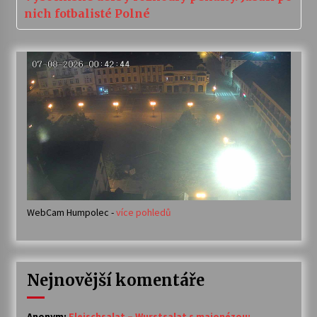
nich fotbalisté Polné
WebCam Humpolec -
více pohledů
Nejnovější komentáře
Anonym
:
Fleischsalat – Wurstsalat s majonézou: