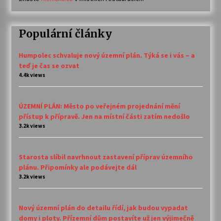
Populární články
Humpolec schvaluje nový územní plán. Týká se i vás – a
teď je čas se ozvat
4.4k views
ÚZEMNÍ PLÁN: Město po veřejném projednání mění
přístup k přípravě. Jen na místní části zatím nedošlo
3.2k views
Starosta slíbil navrhnout zastavení příprav územního
plánu. Připomínky ale podávejte dál
3.2k views
Nový územní plán do detailu řídí, jak budou vypadat
domy i ploty. Přízemní dům postavíte už jen výjimečně