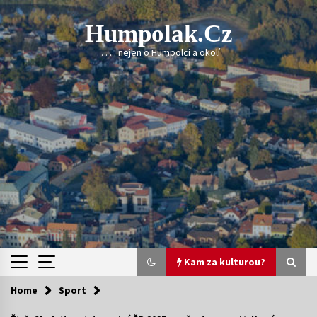
Skip
to
Humpolak.cz
content
. . . . . nejen o Humpolci a okolí
Kam za kulturou?
Home
Sport
Kam za kulturou?