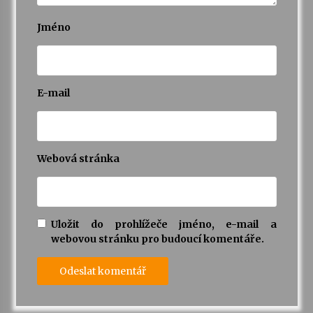
Jméno
E-mail
Webová stránka
Uložit do prohlížeče jméno, e-mail a
webovou stránku pro budoucí komentáře.