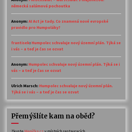
německá salámová pochoutka
Anonym
:
AI Act je tady. Co znamená nové evropské
pravidlo pro Humpoláky?
frantisek
:
Humpolec schvaluje nový územní plán. Týká se
i vás – a teď je čas se ozvat
Anonym
:
Humpolec schvaluje nový územní plán. Týká se i
vás – a teď je čas se ozvat
Ulrich Marsch
:
Humpolec schvaluje nový územní plán.
Týká se i vás – a teď je čas se ozvat
Přemýšlíte kam na oběd?
Zkuste
Meníčka.cz
v místních restauracích.