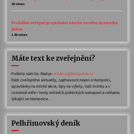
2k views
Proběhlo veřejné projednání návrhu nového územního
plánu
1.4k views
Máte text ke zveřejnění?
Pošlete nám ho. Mail je
redakce@humpolak.cz
Rádi zveřejníme aktuality, zajímavosti nejen o Humpolci,
upoutávky na místní akce, tipy na výlety, Vaši tvorbu a v
rozumné míře i texty místních politických uskupení a reklamu
týkající se Humpolce.
Pelhřimovský deník