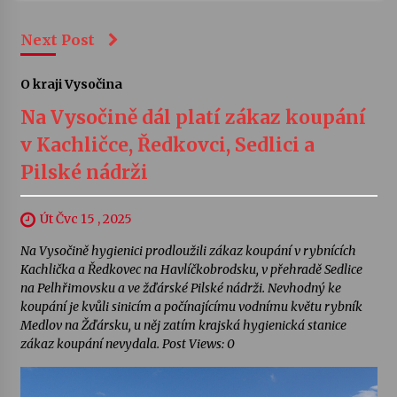
Next Post
O kraji Vysočina
Na Vysočině dál platí zákaz koupání
v Kachličce, Ředkovci, Sedlici a
Pilské nádrži
Út Čvc 15 , 2025
Na Vysočině hygienici prodloužili zákaz koupání v rybnících
Kachlička a Ředkovec na Havlíčkobrodsku, v přehradě Sedlice
na Pelhřimovsku a ve žďárské Pilské nádrži. Nevhodný ke
koupání je kvůli sinicím a počínajícímu vodnímu květu rybník
Medlov na Žďársku, u něj zatím krajská hygienická stanice
zákaz koupání nevydala. Post Views: 0