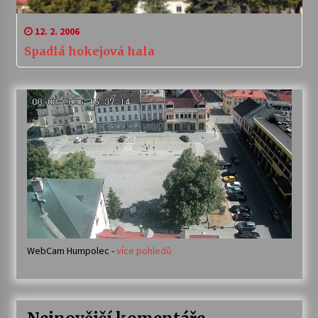
12. 2. 2006
Spadlá hokejová hala
WebCam Humpolec -
více pohledů