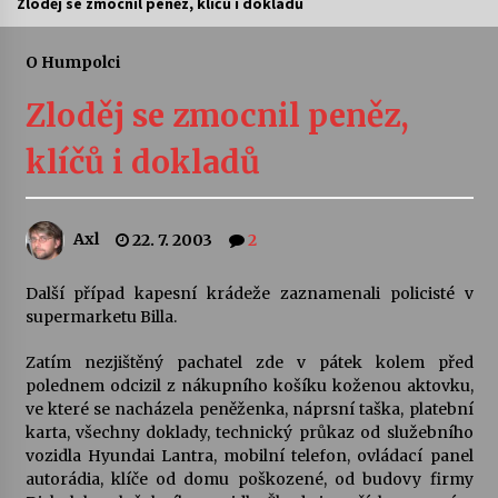
Zloděj se zmocnil peněz, klíčů i dokladů
Letní koncerty ve Stromovce: Ars Camerata a
Sukuba Ensemble
O Humpolci
4. 8. 2026
Zloděj se zmocnil peněz,
Vernisáž výstavy Josefíny Duškové: Stávám se
klíčů i dokladů
kapkou
30. 7. 2026
Axl
22. 7. 2003
2
Veselí muzikanti
30. 7. 2026
Další případ kapesní krádeže zaznamenali policisté v
supermarketu Billa.
Pozvánka na integrační festival Quijotova
šedesátka: 28. 7.–1. 8. 2026
Zatím nezjištěný pachatel zde v pátek kolem před
28. 7. 2026
polednem odcizil z nákupního košíku koženou aktovku,
ve které se nacházela peněženka, náprsní taška, platební
karta, všechny doklady, technický průkaz od služebního
Letní koncerty ve Stromovce: Kolchoz a
vozidla Hyundai Lantra, mobilní telefon, ovládací panel
Jenakaši
autorádia, klíče od domu poškozené, od budovy firmy
28. 7. 2026