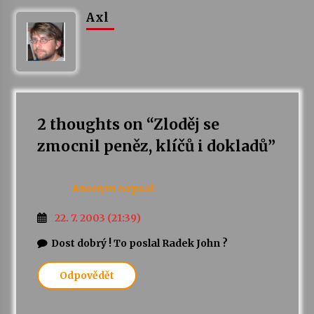
Axl
Varhanní recitál Michala Novenka v Klášteře
Želiv
3. 7. 2026
Petr Adamec – Malovaný svět
30. 6. 2026
2 thoughts on “
Zloděj se
zmocnil peněz, klíčů i dokladů
”
Anonym
napsal:
22. 7. 2003 (21:39)
Dost dobrý ! To poslal Radek John ?
Odpovědět