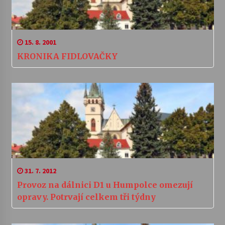
15. 8. 2001
KRONIKA FIDLOVAČKY
31. 7. 2012
Provoz na dálnici D1 u Humpolce omezují
opravy. Potrvají celkem tři týdny