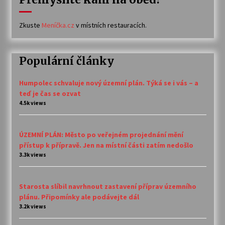
Zkuste
Meníčka.cz
v místních restauracích.
Populární články
Humpolec schvaluje nový územní plán. Týká se i vás – a
teď je čas se ozvat
4.5k views
ÚZEMNÍ PLÁN: Město po veřejném projednání mění
přístup k přípravě. Jen na místní části zatím nedošlo
3.3k views
Starosta slíbil navrhnout zastavení příprav územního
plánu. Připomínky ale podávejte dál
3.2k views