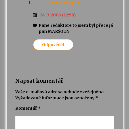
Anonym
napsal:
24. 7. 2003 (12:58)
Pane redaktore to jsem byl přece já
pan MARŠOUN
Odpovědět
Napsat komentář
Vaše e-mailová adresa nebude zveřejněna.
Vyžadované informace jsou označeny
*
Komentář
*