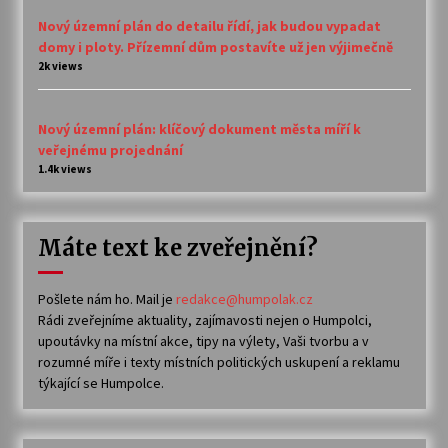
Nový územní plán do detailu řídí, jak budou vypadat
domy i ploty. Přízemní dům postavíte už jen výjimečně
2k views
Nový územní plán: klíčový dokument města míří k
veřejnému projednání
1.4k views
Máte text ke zveřejnění?
Pošlete nám ho. Mail je
redakce@humpolak.cz
Rádi zveřejníme aktuality, zajímavosti nejen o Humpolci,
upoutávky na místní akce, tipy na výlety, Vaši tvorbu a v
rozumné míře i texty místních politických uskupení a reklamu
týkající se Humpolce.