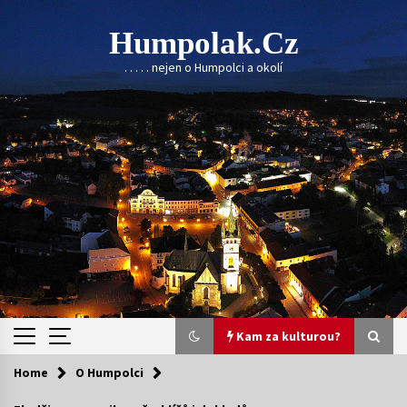
Skip
to
Humpolak.cz
content
. . . . . nejen o Humpolci a okolí
Kam za kulturou?
Home
O Humpolci
Kam za kulturou?