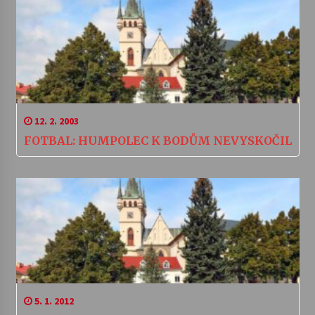
12. 2. 2003
FOTBAL: HUMPOLEC K BODŮM NEVYSKOČIL
5. 1. 2012