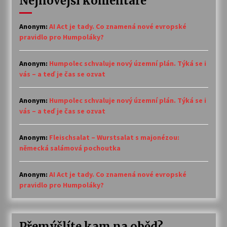
Nejnovější komentáře
Anonym
:
AI Act je tady. Co znamená nové evropské
pravidlo pro Humpoláky?
Anonym
:
Humpolec schvaluje nový územní plán. Týká se i
vás – a teď je čas se ozvat
Anonym
:
Humpolec schvaluje nový územní plán. Týká se i
vás – a teď je čas se ozvat
Anonym
:
Fleischsalat – Wurstsalat s majonézou:
německá salámová pochoutka
Anonym
:
AI Act je tady. Co znamená nové evropské
pravidlo pro Humpoláky?
Přemýšlíte kam na oběd?