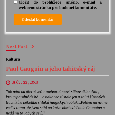
Uložit do prohlížeče jméno, e-mail a
webovou stránku pro budoucí komentáře.
Next Post
Kultura
Paul Gauguin a jeho tahitský ráj
Út Čvc 22 , 2003
Tak nám na úterní večer meteorologové slibovali bouřku ,
kroupy a silné deště – a nakonec zůstalo jen u zalití žíznivých
trávníků a několika shluků magických oblak …Pohled na ně mě
vedl k tomu , že jsem sáhl po knize obrázků Paula Gauguina a
nedá mi to , abych se […]