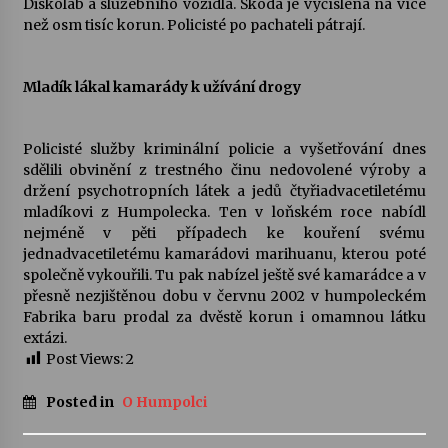
Diskolab a služebního vozidla. Škoda je vyčíslena na více
než osm tisíc korun. Policisté po pachateli pátrají.
Votavžatský ploty
23. 7. 2026
Mladík lákal kamarády k užívání drogy
Letní koncerty ve Stromovce: Rufus Miller
Policisté služby kriminální policie a vyšetřování dnes
22. 7. 2026
sdělili obvinění z trestného činu nedovolené výroby a
držení psychotropních látek a jedů čtyřiadvacetiletému
mladíkovi z Humpolecka. Ten v loňském roce nabídl
Vysočinka
nejméně v pěti případech ke kouření svému
17. 7. 2026
jednadvacetiletému kamarádovi marihuanu, kterou poté
společně vykouřili. Tu pak nabízel ještě své kamarádce a v
přesně nezjištěnou dobu v červnu 2002 v humpoleckém
Ozvěny prázdnin
Fabrika baru prodal za dvěstě korun i omamnou látku
14. 7. 2026
extázi.
Post Views:
2
Posted in
O Humpolci
Za kulturou kousek za Humpolec. V Želivě ožije
odkaz Josefa Čapka
13. 7. 2026