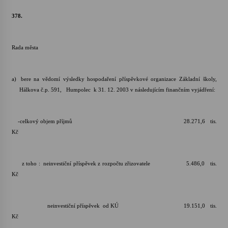
378.
Varhanní recitál Michala Novenka v Klášteře
Želiv
3. 7. 2026
Rada města
Petr Adamec – Malovaný svět
a)
bere na vědomí výsledky hospodaření příspěvkové organizace Základní školy,
30. 6. 2026
Hálkova č.p. 591, Humpolec k 31. 12. 2003 v následujícím finančním vyjádření:
-celkový objem příjmů 28.271,6 tis.
Kč
z toho : neinvestiční příspěvek z rozpočtu zřizovatele 5.486,0 tis.
Kč
neinvestiční příspěvek od KÚ 19.151,0 tis.
Kč