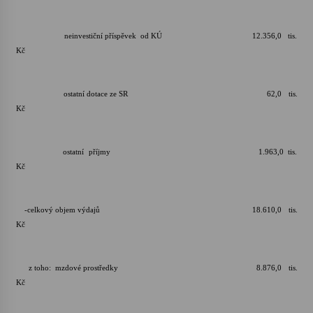
neinvestiční příspěvek od KÚ 12.356,0 tis.
Kč
ostatní dotace ze SR 62,0 tis.
Kč
ostatní příjmy 1.963,0 tis.
Kč
-celkový objem výdajů 18.610,0 tis.
Kč
z toho: mzdové prostředky 8.876,0 tis.
Kč