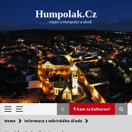
Skip
to
Humpolak.cz
content
. . . . . nejen o Humpolci a okolí
Kam za kulturou?
Home
Informace z městského úřadu
Kam za kulturou?