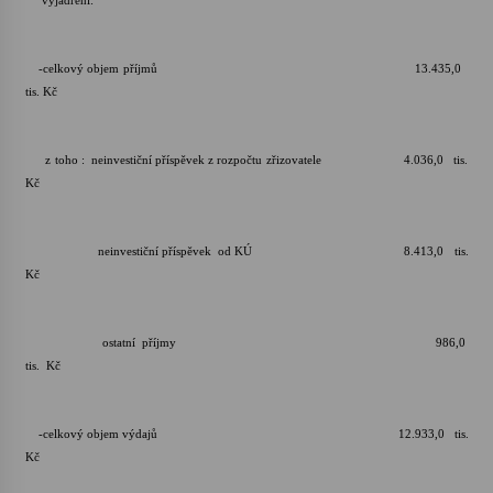
vyjádření:
-celkový objem příjmů 13.435,0
tis. Kč
z toho : neinvestiční příspěvek z rozpočtu zřizovatele 4.036,0 tis.
Kč
neinvestiční příspěvek od KÚ 8.413,0 tis.
Kč
ostatní příjmy 986,0
tis. Kč
-celkový objem výdajů 12.933,0 tis.
Kč