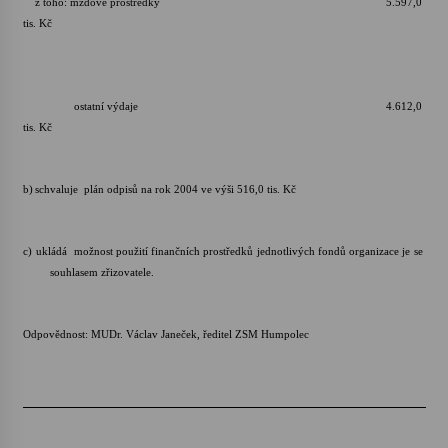
z toho: mzdové prostředky 5.597,0
tis. Kč
ostatní výdaje 4.612,0
tis. Kč
b)
schvaluje plán odpisů na rok 2004 ve výši 516,0 tis. Kč
c)
ukládá možnost použití finančních prostředků jednotlivých fondů organizace je se
souhlasem zřizovatele.
Odpovědnost: MUDr. Václav Janeček, ředitel ZSM Humpolec