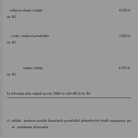
-celkový objem výdajů 8.595,0
tis. Kč
z toho: mzdové prostředky 2.002,0
tis. Kč
ostatní výdaje 6.593,0
tis. Kč
b) schvaluje plán odpisů na rok 2004 ve výši 485,0 tis. Kč
c)
ukládá možnost použití finančních prostředků jednotlivých fondů organizace jen
se souhlasem zřizovatele