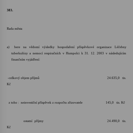
383.
Rada města
a)
bere na vědomí výsledky hospodaření příspěvkové organizace Léčebny
tuberkulózy a nemocí respiračních v Humpolci k 31. 12. 2003 v následujícím
finančním vyjádření:
-celkový objem příjmů 24.635,0 tis.
Kč
z toho : neinvestiční příspěvek z rozpočtu zřizovatele 145,0 tis. Kč
ostatní příjmy 24.490,0 tis.
Kč