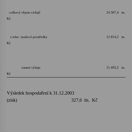
-celkový objem výdajů 24.307,4 tis.
Kč
z toho: mzdové prostředky 12.814,2 tis.
Kč
ostatní výdaje 11.493,2 tis.
Kč
Výsledek hospodaření k 31.12.2003
(zisk) 327,6 tis. Kč