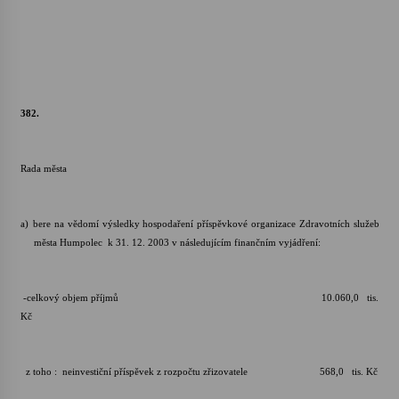
382.
Rada města
a)
bere na vědomí výsledky hospodaření příspěvkové organizace Zdravotních služeb
města Humpolec k 31. 12. 2003 v následujícím finančním vyjádření:
-celkový objem příjmů 10.060,0 tis.
Kč
z toho : neinvestiční příspěvek z rozpočtu zřizovatele 568,0 tis. Kč