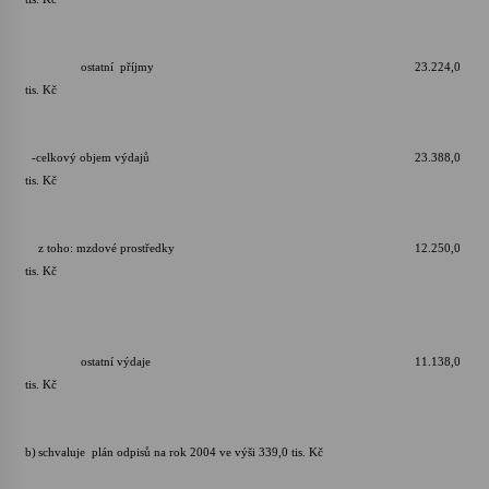
ostatní příjmy 23.224,0
tis. Kč
-celkový objem výdajů 23.388,0
tis. Kč
z toho: mzdové prostředky 12.250,0
tis. Kč
ostatní výdaje 11.138,0
tis. Kč
b)
schvaluje plán odpisů na rok 2004 ve výši 339,0 tis. Kč