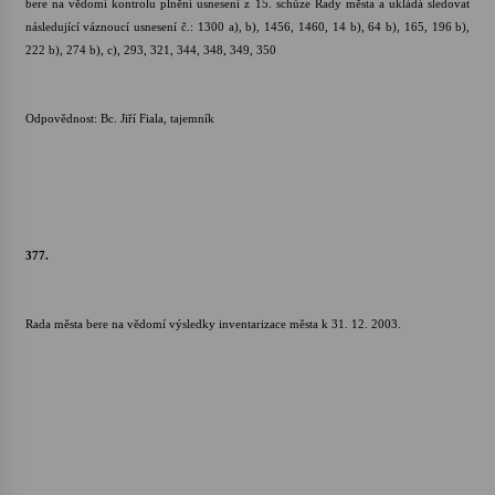
bere na vědomí kontrolu plnění usnesení z 15. schůze Rady města a ukládá sledovat
následující váznoucí usnesení č.: 1300 a), b), 1456, 1460, 14 b), 64 b), 165, 196 b),
Votavžatský ploty
222 b), 274 b), c), 293, 321, 344, 348, 349, 350
23. 7. 2026
Odpovědnost: Bc. Jiří Fiala, tajemník
Letní koncerty ve Stromovce: Rufus Miller
22. 7. 2026
Vysočinka
377.
17. 7. 2026
Rada města bere na vědomí výsledky inventarizace města k 31. 12. 2003.
Ozvěny prázdnin
14. 7. 2026
Za kulturou kousek za Humpolec. V Želivě ožije
odkaz Josefa Čapka
13. 7. 2026