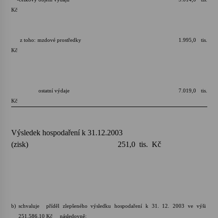
Kč
z toho: mzdové prostředky 1.995,0 tis.
Kč
ostatní výdaje 7.019,0 tis.
Kč
Výsledek hospodaření k 31.12.2003
(zisk) 251,0 tis. Kč
b)
schvaluje příděl zlepšeného výsledku hospodaření k 31. 12. 2003 ve výši
251.586,10 Kč následovně: