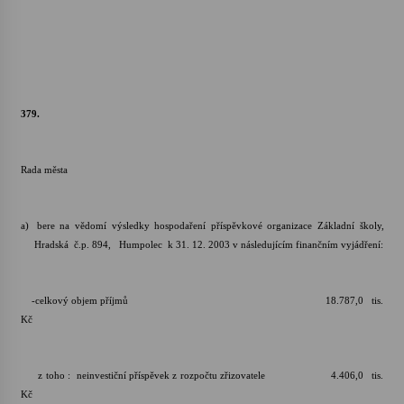
379.
Rada města
a)
bere na vědomí výsledky hospodaření příspěvkové organizace Základní školy,
Hradská č.p. 894, Humpolec k 31. 12. 2003 v následujícím finančním vyjádření:
-celkový objem příjmů 18.787,0 tis.
Kč
z toho : neinvestiční příspěvek z rozpočtu zřizovatele 4.406,0 tis.
Kč