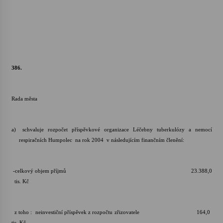
386.
Rada města
a)
schvaluje rozpočet příspěvkové organizace Léčebny tuberkulózy a nemocí
respiračních Humpolec na rok 2004 v následujícím finančním členění:
-celkový objem příjmů 23.388,0
tis. Kč
z toho : neinvestiční příspěvek z rozpočtu zřizovatele 164,0
tis. Kč