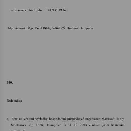
– do rezervního fondu 141.933,19 Kč
Odpovědnost: Mgr. Pavel Bílek, ředitel ZŠ Hradská, Humpolec
380.
Rada města
a)
bere na vědomí výsledky hospodaření příspěvkové organizace Mateřské školy,
Smetanova č.p. 1526, Humpolec k 31. 12. 2003 v následujícím finančním