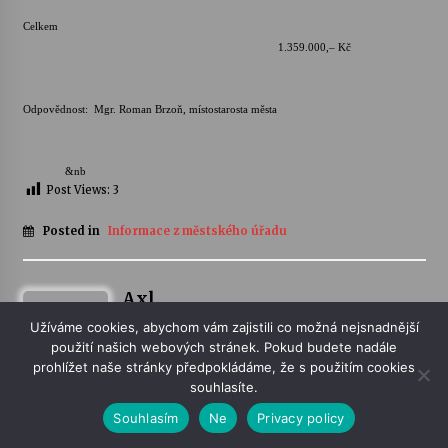
Celkem
1.359.000,– Kč
Odpovědnost: Mgr. Roman Brzoň, místostarosta města
&nb
Post Views:
3
Posted in
Informace z městského úřadu
Axl
Užíváme cookies, abychom vám zajistili co možná nejsnadnější
použití našich webových stránek. Pokud budete nadále
prohlížet naše stránky předpokládáme, že s použitím cookies
souhlasíte.
Souhlasím
Ne
Privacy policy