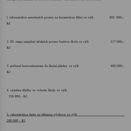
l. rekonstrukce suterénních prostor na keramickou dílnu ve výši 492. 000,–
Kč
2. III. etapa zateplení střešních prostor budovy školy ve výši 117.000,–
Kč
3. pořízení konvenktomatu do školní jídelny ve výši 400.000,–
Kč
4. výměna dlažby ve vchodu školy ve výši
150.000,– Kč
5. rekonstrukce šaten na tělesnou výchovu ve výši
200.000,– Kč