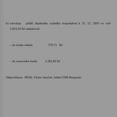
b)
schvaluje příděl zlepšeného výsledku hospodaření k 31. 12. 2003 ve výši
2.853,54 Kč následovně:
– do fondu odměn 570,71 Kč
– do rezervního fondu 2.282,83 Kč
Odpovědnost: MUDr. Václav Janeček, ředitel ZSM Humpolec