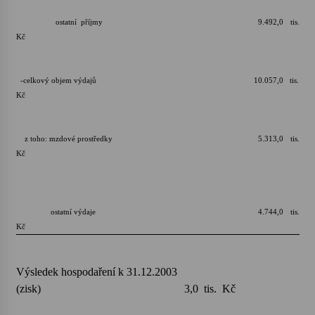
ostatní příjmy 9.492,0 tis.
Kč
-celkový objem výdajů 10.057,0 tis.
Kč
z toho: mzdové prostředky 5.313,0 tis.
Kč
ostatní výdaje 4.744,0 tis.
Kč
Výsledek hospodaření k 31.12.2003
(zisk) 3,0 tis. Kč