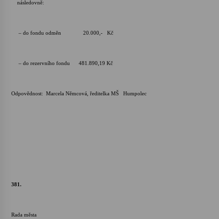
následovně:
– do fondu odměn 20.000,- Kč
– do rezervního fondu 481.890,19 Kč
Odpovědnost: Marcela Němcová, ředitelka MŠ Humpolec
381.
Rada města