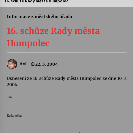
16. schůze Rady města Humpolec
Letní koncerty ve Stromovce: Ars Camerata a
Sukuba Ensemble
Informace z městského úřadu
4. 8. 2026
16. schůze Rady města
Vernisáž výstavy Josefíny Duškové: Stávám se
Humpolec
kapkou
30. 7. 2026
Axl
22. 3. 2004
Veselí muzikanti
30. 7. 2026
Usnesení ze 16. schůze Rady města Humpolec ze dne 10. 3.
2004.
Pozvánka na integrační festival Quijotova
šedesátka: 28. 7.–1. 8. 2026
376.
28. 7. 2026
Rada města
Letní koncerty ve Stromovce: Kolchoz a
Jenakaši
28. 7. 2026