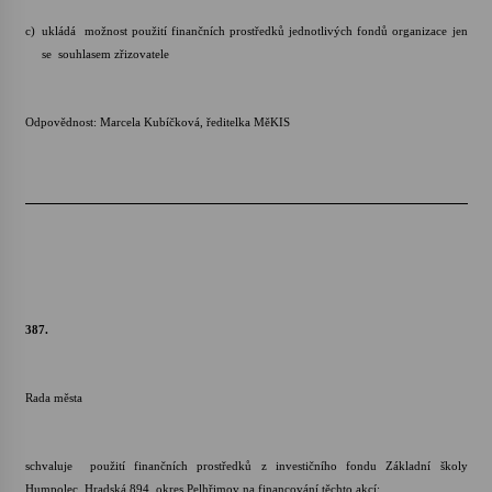
c)
ukládá možnost použití finančních prostředků jednotlivých fondů organizace jen
se souhlasem zřizovatele
Odpovědnost: Marcela Kubíčková, ředitelka MěKIS
387.
Rada města
schvaluje použití finančních prostředků z investičního fondu Základní školy
Humpolec, Hradská 894, okres Pelhřimov na financování těchto akcí: