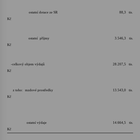
ostatní dotace ze SR 88,3 tis.
Kč
ostatní příjmy 3.546,3 tis.
Kč
-celkový objem výdajů 28.207,5 tis.
Kč
z toho: mzdové prostředky 13.543,0 tis.
Kč
ostatní výdaje 14.664,5 tis.
Kč