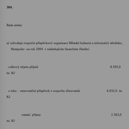
384.
Rada města:
a)
schvaluje rozpočet příspěvkové organizace Městské kulturní a informační středisko,
Humpolec na rok 2004 v následujícím finančním členění:
-celkový objem příjmů 8.595,0
tis. Kč
z toho : neinvestiční příspěvek z rozpočtu zřizovatele 6.032,0 tis.
Kč
ostatní příjmy 2.563,0
tis. Kč