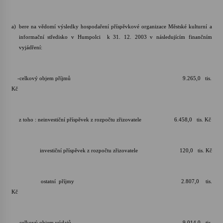
a)
bere na vědomí výsledky hospodaření příspěvkové organizace Městské kulturní a
informační středisko v Humpolci k 31. 12. 2003 v následujícím finančním
vyjádření:
-celkový objem příjmů 9.265,0 tis.
Kč
z toho : neinvestiční příspěvek z rozpočtu zřizovatele 6.458,0 tis. Kč
investiční příspěvek z rozpočtu zřizovatele 120,0 tis. Kč
ostatní příjmy 2.807,0 tis.
Kč
-celkový objem výdajů 9.014,0 tis.