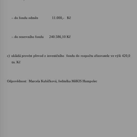
– do fondu odměn 11.000,- Kč
– do rezervního fondu 240.586,10 Kč
c)
ukládá provést převod z investičního fondu do rozpočtu zřizovatele ve výši 420,0
tis. Kč
Odpovědnost: Marcela Kubíčková, ředitelka MěKIS Humpolec