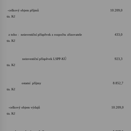
-celkový objem příjmů 10.209,0
tis. Kč
z toho : neinvestiční příspěvek z rozpočtu zřizovatele 433,0
tis. Kč
neinvestiční příspěvek LSPP-KÚ 923,3
tis. Kč
ostatní příjmy 8.852,7
tis. Kč
-celkový objem výdajů 10.209,0
tis. Kč