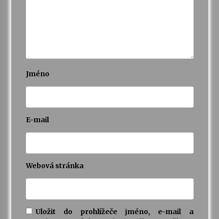
Varhanní recitál Michala Novenka v Klášteře
Želiv
3. 7. 2026
Petr Adamec – Malovaný svět
Jméno
30. 6. 2026
E-mail
Webová stránka
Uložit do prohlížeče jméno, e-mail a