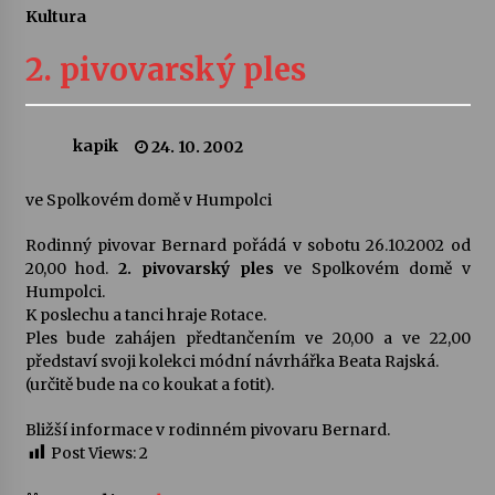
Kultura
Letní koncerty ve Stromovce: Ars Camerata a
Sukuba Ensemble
2. pivovarský ples
4. 8. 2026
Vernisáž výstavy Josefíny Duškové: Stávám se
kapik
24. 10. 2002
kapkou
30. 7. 2026
ve Spolkovém domě v Humpolci
Veselí muzikanti
Rodinný pivovar Bernard pořádá v sobotu 26.10.2002 od
30. 7. 2026
20,00 hod.
2. pivovarský ples
ve Spolkovém domě v
Humpolci.
K poslechu a tanci hraje Rotace.
Ples bude zahájen předtančením ve 20,00 a ve 22,00
Pozvánka na integrační festival Quijotova
šedesátka: 28. 7.–1. 8. 2026
představí svoji kolekci módní návrhářka Beata Rajská.
28. 7. 2026
(určitě bude na co koukat a fotit).
Bližší informace v rodinném pivovaru Bernard.
Letní koncerty ve Stromovce: Kolchoz a
Post Views:
2
Jenakaši
28. 7. 2026