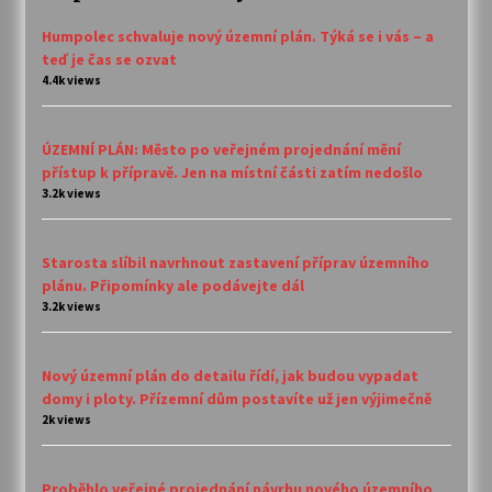
Humpolec schvaluje nový územní plán. Týká se i vás – a
teď je čas se ozvat
4.4k views
ÚZEMNÍ PLÁN: Město po veřejném projednání mění
přístup k přípravě. Jen na místní části zatím nedošlo
3.2k views
Starosta slíbil navrhnout zastavení příprav územního
plánu. Připomínky ale podávejte dál
3.2k views
Nový územní plán do detailu řídí, jak budou vypadat
domy i ploty. Přízemní dům postavíte už jen výjimečně
2k views
Proběhlo veřejné projednání návrhu nového územního