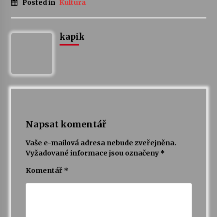
Posted in
Kultura
Votavžatský ploty
23. 7. 2026
kapik
Letní koncerty ve Stromovce: Rufus Miller
22. 7. 2026
Vysočinka
17. 7. 2026
Napsat komentář
Vaše e-mailová adresa nebude zveřejněna.
Ozvěny prázdnin
Vyžadované informace jsou označeny
*
14. 7. 2026
Komentář
*
Za kulturou kousek za Humpolec. V Želivě ožije
odkaz Josefa Čapka
13. 7. 2026