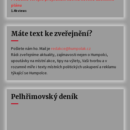
plánu
1.4k views
Máte text ke zveřejnění?
Pošlete nám ho. Mail je
redakce@humpolak.cz
Rádi zveřejníme aktuality, zajímavosti nejen o Humpolci,
upoutávky na místní akce, tipy na výlety, Vaši tvorbu a v
rozumné míře i texty místních politických uskupení a reklamu
týkající se Humpolce.
Pelhřimovský deník