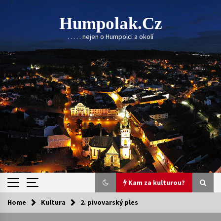
Skip
to
Humpolak.cz
content
. . . . . nejen o Humpolci a okolí
Kam za kulturou?
Home
Kultura
2. pivovarský ples
Kam za kulturou?