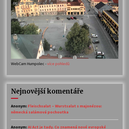
WebCam Humpolec -
více pohledů
Nejnovější komentáře
Anonym
:
Fleischsalat – Wurstsalat s majonézou:
německá salámová pochoutka
Anonym
:
AI Act je tady. Co znamená nové evropské