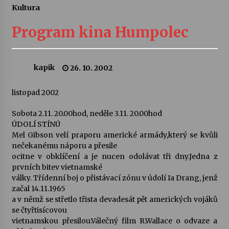
Kultura
Letní koncerty ve Stromovce: Ars Camerata a
Sukuba Ensemble
Program kina Humpolec
4. 8. 2026
Vernisáž výstavy Josefíny Duškové: Stávám se
kapik
26. 10. 2002
kapkou
30. 7. 2026
listopad 2002
Veselí muzikanti
Sobota 2.11. 20.00hod, neděle 3.11. 20.00hod
30. 7. 2026
ÚDOLÍ STÍNÚ
Mel Gibson velí praporu americké armády,který se kvůli
nečekanému náporu a přesile
ocitne v obklíčení a je nucen odolávat tři dny.Jedna z
Pozvánka na integrační festival Quijotova
šedesátka: 28. 7.–1. 8. 2026
prvních bitev vietnamské
28. 7. 2026
války. Třídenní boj o přistávací zónu v údolí Ia Drang, jenž
začal 14.11.1965
a v němž se střetlo třista devadesát pět amerických vojáků
Letní koncerty ve Stromovce: Kolchoz a
se čtyřtisícovou
Jenakaši
vietnamskou přesilou.Válečný film R.Wallace o odvaze a
28. 7. 2026