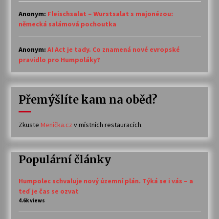
Anonym
:
Fleischsalat – Wurstsalat s majonézou:
německá salámová pochoutka
Anonym
:
AI Act je tady. Co znamená nové evropské
pravidlo pro Humpoláky?
Přemýšlíte kam na oběd?
Zkuste
Meníčka.cz
v místních restauracích.
Populární články
Humpolec schvaluje nový územní plán. Týká se i vás – a
teď je čas se ozvat
4.6k views