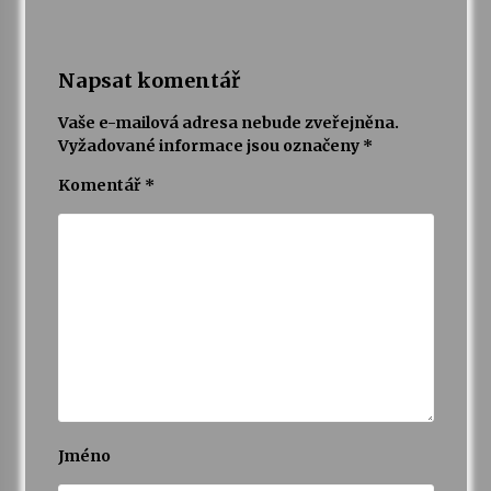
Napsat komentář
Vaše e-mailová adresa nebude zveřejněna.
Vyžadované informace jsou označeny
*
Komentář
*
Jméno