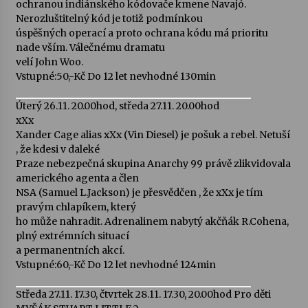
ochranou indiánského kódovače kmene Navajó.
Nerozluštitelný kód je totiž podmínkou
úspěšných operací a proto ochrana kódu má prioritu
nade vším. Válečnému dramatu
velí John Woo.
Vstupné:50,-Kč Do 12 let nevhodné 130min
Úterý 26.11. 20.00hod, středa 27.11. 20.00hod
xXx
Xander Cage alias xXx (Vin Diesel) je pošuk a rebel. Netuší
, že kdesi v daleké
Praze nebezpečná skupina Anarchy 99 právě zlikvidovala
amerického agenta a člen
NSA (Samuel L.Jackson) je přesvědčen , že xXx je tím
pravým chlapíkem, který
ho může nahradit. Adrenalinem nabytý akčňák R.Cohena,
plný extrémních situací
a permanentních akcí.
Vstupné:60,-Kč Do 12 let nevhodné 124min
Středa 27.11. 17.30, čtvrtek 28.11. 17.30, 20.00hod Pro děti