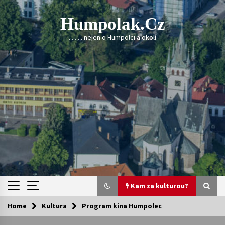
Skip
to
Humpolak.cz
content
. . . . . nejen o Humpolci a okolí
Kam za kulturou?
Home
Kultura
Program kina Humpolec
Kam za kulturou?