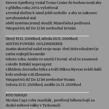
Steven Spielberg vyslal Toma Cruise do budoucnosti aby
v příběhu roku 2054 vyšetřoval
a trestal zločiny k nimž ještě nedošlo  a aby se nakonec
nevyhnutelně stal
obětí systému jemuž sloužil. Mimořádná podívaná.
Vstupné:60,-Kč Do 12 let nevhodné 145min
Úterý 19.11. 20.00hod, středa 20.11. 20.00hod.
AUSTIN POWERS  GOLDMEMBER
Austin skutečně našel svoje mojo  třetí dobrodružství je
zatím nejlepší komedie
tohoto roku. Austin ve smrtící formě  ať už to znamená
cokoliv. Britský superagent
s libidem chovného býka a tváří Mikea Myerse svádí další
kolo souboje s dr.Zlounem.
Vstupné:60,-Kč Do 12 let nevhodné 94min
Sobota 23.11. 20.00hod, neděle 24.11. 20.00hod
KÓD NAVAJO
Nicolas Cage coby mariňák , pověřený během bojů za
druhé světové války v Tichomoří