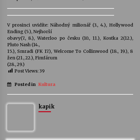
V prosinci uvidíte: Náhodný milionář (3., 4.), Hollywood
Ending (5.), Nejhorší
obavy(7., 8.), Waterloo po česku (10., 11.), Kostka 2(12.),
Pluto Nash (14.,
15.), Smradi (FK 17.), Welcome To Collinwood (18., 19.), 8
žen (21., 22.), Fimfárum
(28., 29.)
Post Views:
39
Posted in
Kultura
kapik