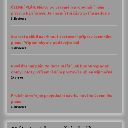
ÚZEMNÍ PLÁN: Město po veřejném projednání mění
přístup k přípravě. Jen na místní části zatím nedošlo
3.3k views
Starosta slíbil navrhnout zastavení příprav územního
plánu. Připomínky ale podávejte dál
3.2k views
Nový územní plán do detailu řídí, jak budou vypadat
domy i ploty. Přízemní dům postavíte už jen výjimečně
2k views
Proběhlo veřejné projednání návrhu nového územního
plánu
1.4k views