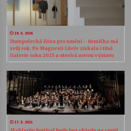
19. 5. 2026
Humpolecká Zóna pro umění – 8smička má
svůj rok. Po Magnesii Liteře získala i titul
Galerie roku 2025 a otevírá novou výstavu
17. 5. 2021
Mahlerův festival bude bez ohledu na covid,