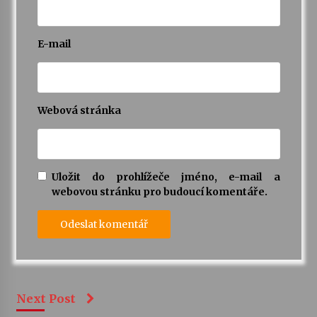
E-mail
Webová stránka
Uložit do prohlížeče jméno, e-mail a
webovou stránku pro budoucí komentáře.
Next Post