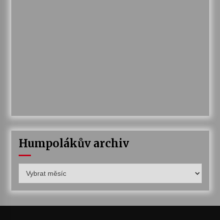
Humpolákův archiv
Humpolákův
archiv