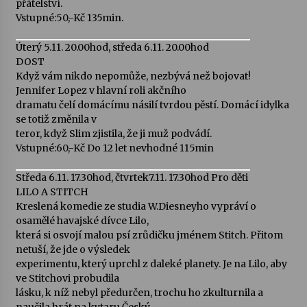
přátelství.
Vstupné:50,-Kč 135min.
Votavžatský ploty
23. 7. 2026
Úterý 5.11. 20.00hod, středa 6.11. 20.00hod
DOST
Když vám nikdo nepomůže, nezbývá než bojovat!
Jennifer Lopez v hlavní roli akčního
Letní koncerty ve Stromovce: Rufus Miller
dramatu čelí domácímu násilí tvrdou pěstí. Domácí idylka
22. 7. 2026
se totiž změnila v
teror, když Slim zjistila, že ji muž podvádí.
Vstupné:60,-Kč Do 12 let nevhodné 115min
Vysočinka
17. 7. 2026
Středa 6.11. 17.30hod, čtvrtek7.11. 17.30hod Pro děti
LILO A STITCH
Kreslená komedie ze studia W.Diesneyho vypráví o
Ozvěny prázdnin
osamělé havajské dívce Lilo,
14. 7. 2026
která si osvojí malou psí zrůdičku jménem Stitch. Přitom
netuší, že jde o výsledek
experimentu, který uprchl z daleké planety. Je na Lilo, aby
ve Stitchovi probudila
Za kulturou kousek za Humpolec. V Želivě ožije
odkaz Josefa Čapka
lásku, k níž nebyl předurčen, trochu ho zkulturnila a
13. 7. 2026