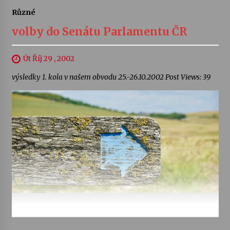
Různé
volby do Senátu Parlamentu ČR
Út Říj 29 , 2002
výsledky 1. kola v našem obvodu 25.-26.10.2002 Post Views: 39