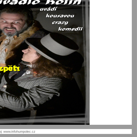
oj: www.infohumpolec.cz