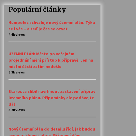
Populární články
Humpolec schvaluje nový územní plán. Týká
se i vás – a teď je čas se ozvat
4.6k views
ÚZEMNÍ PLÁN: Město po veřejném
projednání mění přístup k přípravě. Jen na
místní části zatím nedošlo
3.3k views
Starosta slíbil navrhnout zastavení příprav
územního plánu. Připomínky ale podávejte
dál
3.2k views
Nový územní plán do detailu řídí, jak budou
vypadat domy i ploty. Přízemní dům