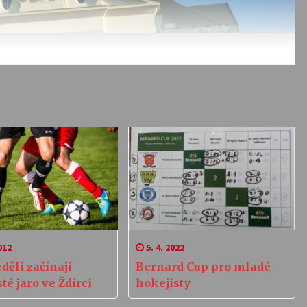
012
5. 4. 2022
děli začínají
Bernard Cup pro mladé
sté jaro ve Ždírci
hokejisty