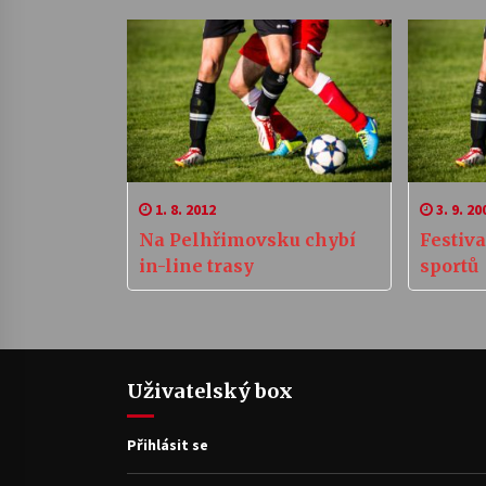
1. 8. 2012
3. 9. 20
Na Pelhřimovsku chybí
Festiv
in-line trasy
sportů
Uživatelský box
Přihlásit se