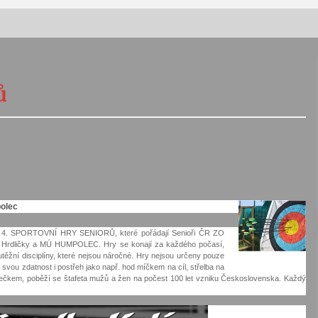
Vernisáž výstavy Josefíny Duškové:
Stávám se kapkou
ů
30. 7. 2026
Letní koncerty ve Stromovce:
Kolchoz a Jenakaši
28. 7. 2026
s
Vysočinka
polec
17. 7. 2026
 SPORTOVNÍ HRY SENIORŮ, které pořádají Senioři ČR ZO
. Hrdličky a MÚ HUMPOLEC. Hry se konají za každého počasí,
ěžní disciplíny, které nejsou náročné. Hry nejsou určeny pouze
 svou zdatnost i postřeh jako např. hod míčkem na cíl, střelba na
V
Varhanní recitál Michala Novenka v
kolečkem, poběží se štafeta mužů a žen na počest 100 let vzniku Československa. Každý
Klášteře Želiv
3. 7. 2026