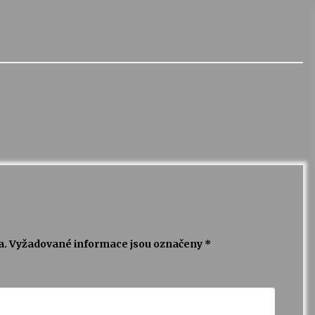
a.
Vyžadované informace jsou označeny
*