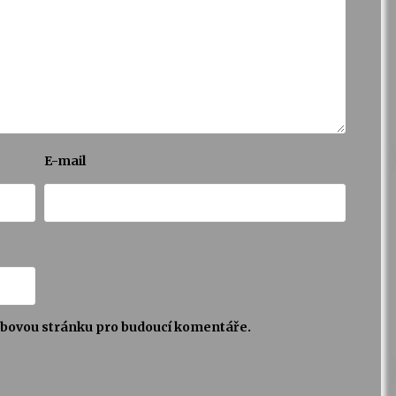
E-mail
webovou stránku pro budoucí komentáře.