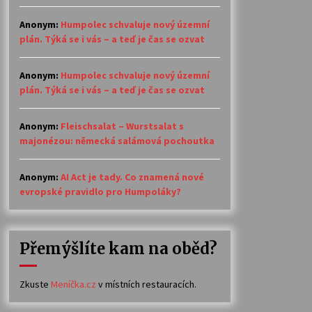
Anonym
:
Humpolec schvaluje nový územní
plán. Týká se i vás – a teď je čas se ozvat
Anonym
:
Humpolec schvaluje nový územní
plán. Týká se i vás – a teď je čas se ozvat
Anonym
:
Fleischsalat – Wurstsalat s
majonézou: německá salámová pochoutka
Anonym
:
AI Act je tady. Co znamená nové
evropské pravidlo pro Humpoláky?
Přemýšlíte kam na oběd?
Zkuste
Meníčka.cz
v místních restauracích.