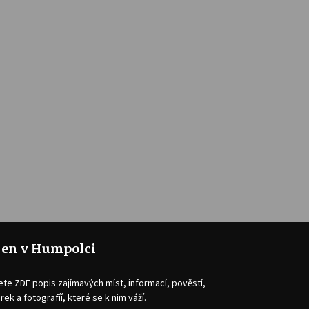
jen v Humpolci
ete ZDE popis zajímavých míst, informací, pověstí,
rek a fotografíí, které se k nim váží.