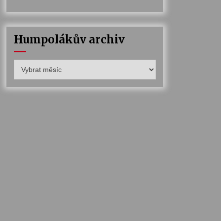
Humpolákův archiv
Humpolákův
archiv