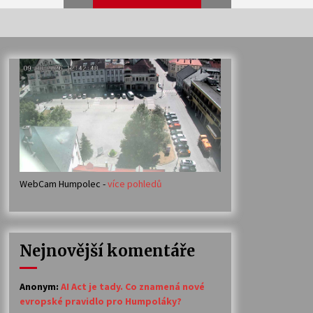
Veselí muzikanti
30. 7. 2026
Votavžatský ploty
23. 7. 2026
WebCam Humpolec -
více pohledů
Ozvěny prázdnin
14. 7. 2026
Nejnovější komentáře
Petr Adamec – Malovaný svět
30. 6. 2026
Anonym
:
AI Act je tady. Co znamená nové
evropské pravidlo pro Humpoláky?