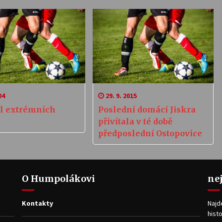
04
29. 9. 2015
al extrémních
Poslední domácí Jiskra
přivítala v té době
předposlední Ostopovice
O Humpolákovi
ne
Kontakty
Najd
histo