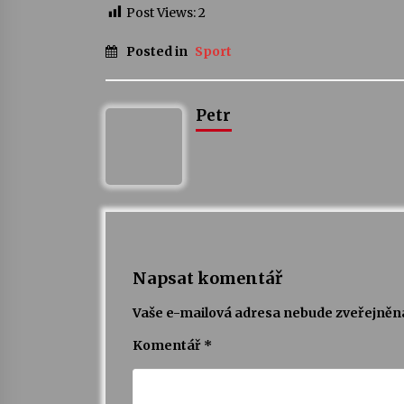
Post Views:
2
Posted in
Sport
Petr
Napsat komentář
Vaše e-mailová adresa nebude zveřejněn
Komentář
*