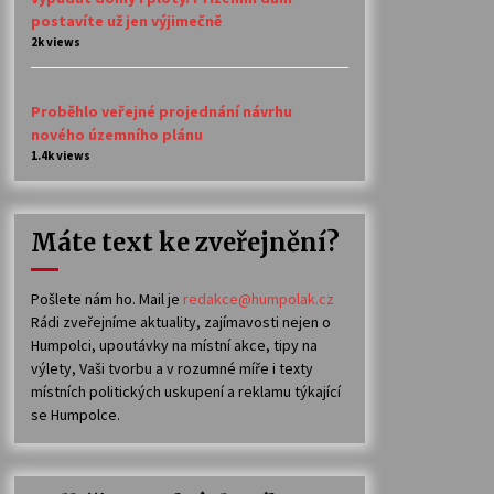
postavíte už jen výjimečně
2k views
Proběhlo veřejné projednání návrhu
nového územního plánu
1.4k views
Máte text ke zveřejnění?
Pošlete nám ho. Mail je
redakce@humpolak.cz
Rádi zveřejníme aktuality, zajímavosti nejen o
Humpolci, upoutávky na místní akce, tipy na
výlety, Vaši tvorbu a v rozumné míře i texty
místních politických uskupení a reklamu týkající
se Humpolce.