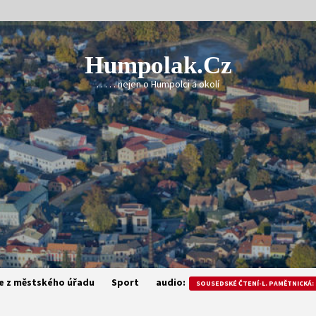
Humpolak.cz
. . . . . nejen o Humpolci a okolí
e z městského úřadu
Sport
audio:
SOUSEDSKÉ ČTENÍ-L. PAMĚTNICKÁ: 