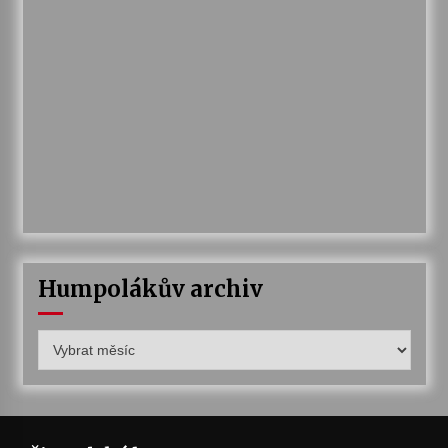
Humpolákův archiv
Humpolákův
archiv