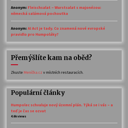
Anonym
:
Fleischsalat – Wurstsalat s majonézou:
německá salámová pochoutka
Anonym
:
AI Act je tady. Co znamená nové evropské
pravidlo pro Humpoláky?
Přemýšlíte kam na oběd?
Zkuste
Meníčka.cz
v místních restauracích.
Populární články
Humpolec schvaluje nový územní plán. Týká se i vás – a
teď je čas se ozvat
4.6k views