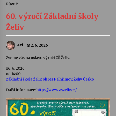
Různé
Letní koncerty ve Stromovce: Ars Camerata a
Sukuba Ensemble
60. výročí Základní školy
4. 8. 2026
Želiv
Vernisáž výstavy Josefíny Duškové: Stávám se
kapkou
30. 7. 2026
Axl
2. 6. 2026
Veselí muzikanti
Zveme vás na oslavu výročí ZŠ Želiv.
30. 7. 2026
6. 6. 2026
od 14:00
Základní škola Želiv, okres Pelhřimov, Želiv, Česko
Pozvánka na integrační festival Quijotova
šedesátka: 28. 7.–1. 8. 2026
28. 7. 2026
Další informace:
https://www.zszeliv.cz/
Letní koncerty ve Stromovce: Kolchoz a
Jenakaši
28. 7. 2026