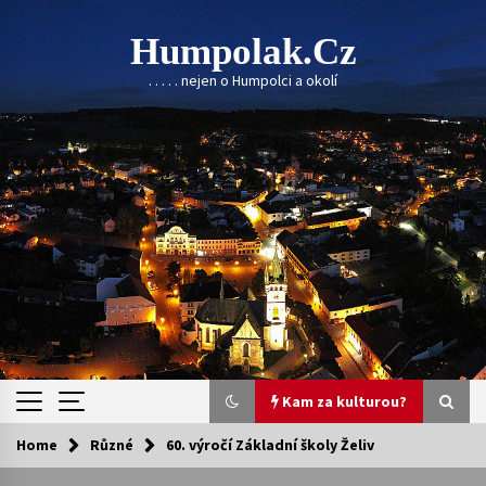
Skip
to
Humpolak.cz
content
. . . . . nejen o Humpolci a okolí
Kam za kulturou?
Home
Různé
60. výročí Základní školy Želiv
Kam za kulturou?