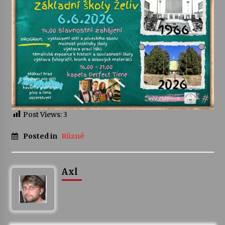
Votavžatský ploty
23. 7. 2026
Letní koncerty ve Stromovce: Rufus Miller
22. 7. 2026
Vysočinka
Post Views:
3
17. 7. 2026
Posted in
Různé
Ozvěny prázdnin
14. 7. 2026
Axl
Za kulturou kousek za Humpolec. V Želivě ožije
odkaz Josefa Čapka
13. 7. 2026