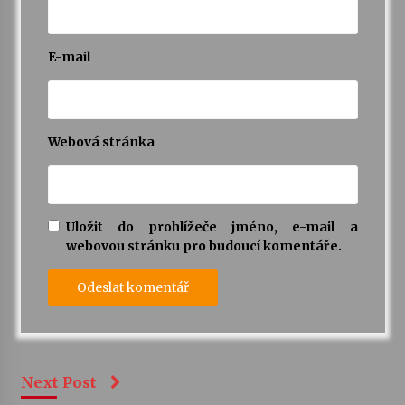
E-mail
Webová stránka
Uložit do prohlížeče jméno, e-mail a
webovou stránku pro budoucí komentáře.
Next Post