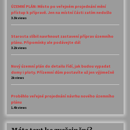
ÚZEMNÍ PLÁN: Město po veřejném projednání mění
přístup k přípravě. Jen na místní části zatím nedošlo
3.3k views
Starosta slíbil navrhnout zastavení příprav územního
plánu. Připomínky ale podávejte dál
3.2k views
Nový územní plán do detailu řídí, jak budou vypadat
domy i ploty. Přízemní dům postavíte už jen výjimečně
2k views
Proběhlo veřejné projednání návrhu nového územního
plánu
1.4k views