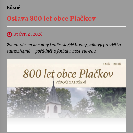
Různé
Oslava 800 let obce Plačkov
Út Čvn 2 , 2026
Zveme vás na den plný tradic, skvělé hudby, zábavy pro děti a
samozřejmě – pořádného fotbalu. Post Views: 3