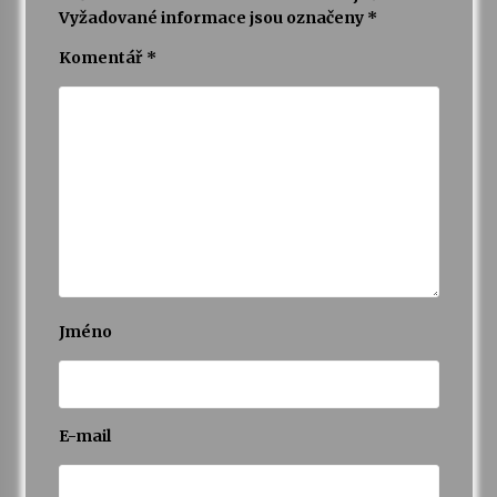
Vyžadované informace jsou označeny
*
Varhanní recitál Michala Novenka v Klášteře
Komentář
*
Želiv
3. 7. 2026
Petr Adamec – Malovaný svět
30. 6. 2026
Jméno
E-mail