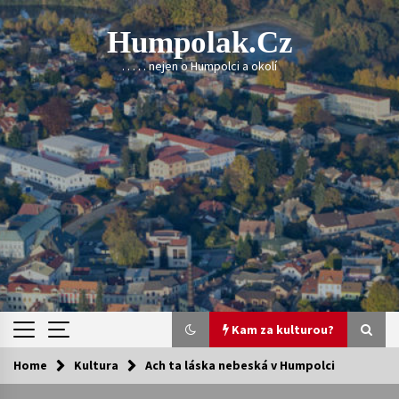
Skip
to
Humpolak.cz
content
. . . . . nejen o Humpolci a okolí
Kam za kulturou?
Home
Kultura
Ach ta láska nebeská v Humpolci
Kam za kulturou?