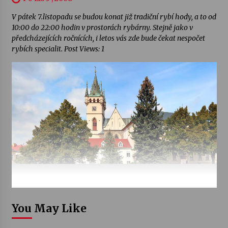
V pátek 7.listopadu se budou konat již tradiční rybí hody, a to od
10:00 do 22:00 hodin v prostorách rybárny. Stejně jako v
předcházejících ročnících, i letos vás zde bude čekat nespočet
rybích specialit. Post Views: 1
You May Like