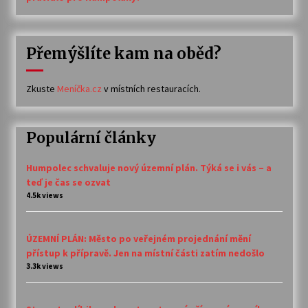
Přemýšlíte kam na oběd?
Zkuste
Meníčka.cz
v místních restauracích.
Populární články
Humpolec schvaluje nový územní plán. Týká se i vás – a
teď je čas se ozvat
4.5k views
ÚZEMNÍ PLÁN: Město po veřejném projednání mění
přístup k přípravě. Jen na místní části zatím nedošlo
3.3k views