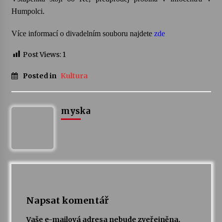
Humpolci.
Votavžatský ploty
23. 7. 2026
Více informací o divadelním souboru najdete
zde
Post Views:
1
Letní koncerty ve Stromovce: Rufus Miller
Posted in
Kultura
22. 7. 2026
myska
Vysočinka
17. 7. 2026
Ozvěny prázdnin
14. 7. 2026
Napsat komentář
Za kulturou kousek za Humpolec. V Želivě ožije
odkaz Josefa Čapka
Vaše e-mailová adresa nebude zveřejněna.
13. 7. 2026