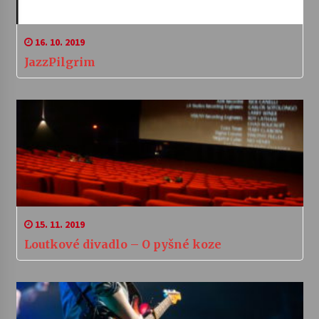
16. 10. 2019
JazzPilgrim
15. 11. 2019
Loutkové divadlo – O pyšné koze