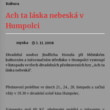
Kultura
Letní koncerty ve Stromovce: Ars Camerata a
Sukuba Ensemble
Ach ta láska nebeská v
4. 8. 2026
Humpolci
Vernisáž výstavy Josefíny Duškové: Stávám se
kapkou
30. 7. 2026
myska
3. 11. 2008
Veselí muzikanti
Divadelní soubor Jindřicha Honzla při Městském
30. 7. 2026
kulturním a informačním středisku v Humpolci vystoupí
v listopadu ve třech divadelních představeních hry „Ach ta
láska nebeská“.
Pozvánka na integrační festival Quijotova
šedesátka: 28. 7.–1. 8. 2026
28. 7. 2026
Představení proběhne ve dnech 21., 24., 28. listopadu a začíná
vždy v 19.30 v divadelní scéně kina Humpolec.
Letní koncerty ve Stromovce: Kolchoz a
Jenakaši
28. 7. 2026
Vstupenka stojí 60 Kč, předprodej probíhá v infocentru v