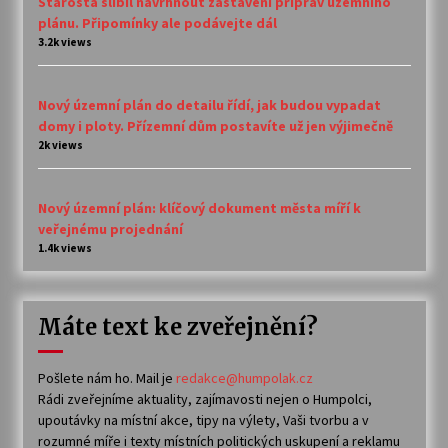
Starosta slíbil navrhnout zastavení příprav územního
plánu. Připomínky ale podávejte dál
3.2k views
Nový územní plán do detailu řídí, jak budou vypadat
domy i ploty. Přízemní dům postavíte už jen výjimečně
2k views
Nový územní plán: klíčový dokument města míří k
veřejnému projednání
1.4k views
Máte text ke zveřejnění?
Pošlete nám ho. Mail je
redakce@humpolak.cz
Rádi zveřejníme aktuality, zajímavosti nejen o Humpolci,
upoutávky na místní akce, tipy na výlety, Vaši tvorbu a v
rozumné míře i texty místních politických uskupení a reklamu