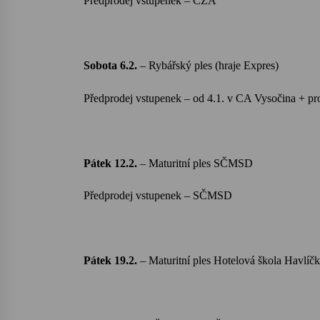
Předprodej vstupenek – ČZA
Sobota 6.2.
–
Rybářský ples (hraje Expres)
Předprodej vstupenek – od
4.1. v CA
Vysočina + pro
Pátek 12.2.
–
Maturitní ples SČMSD
Předprodej vstupenek – SČMSD
Pátek 19.2.
– Maturitní ples Hotelová škola Havlíč