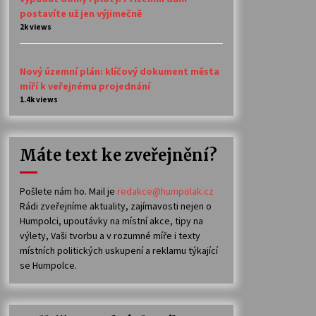
postavíte už jen výjimečně
2k views
Nový územní plán: klíčový dokument města
míří k veřejnému projednání
1.4k views
Máte text ke zveřejnění?
Pošlete nám ho. Mail je
redakce@humpolak.cz
Rádi zveřejníme aktuality, zajímavosti nejen o
Humpolci, upoutávky na místní akce, tipy na
výlety, Vaši tvorbu a v rozumné míře i texty
místních politických uskupení a reklamu týkající
se Humpolce.