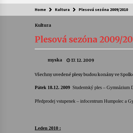
Home
Kultura
Plesová sezóna 2009/2010
Kam za kulturou?
Kultura
Letní koncerty ve Stromovce: Ars
Camerata a Sukuba Ensemble
Plesová sezóna 2009/20
4. 8. 2026
Pozvánka na integrační festival
myska
17. 12. 2009
Quijotova šedesátka: 28. 7.–1. 8.
2026
28. 7. 2026
Všechny uvedené plesy budou konány ve Spol
Letní koncerty ve Stromovce: Rufu
Pátek 18.12. 2009
Studentský ples – Gymnázium
Miller
22. 7. 2026
Předprodej vstupenek –
infocentrum
Humpolec a G
Za kulturou kousek za Humpolec. 
Želivě ožije odkaz Josefa Čapka
13. 7. 2026
Leden 2010 :