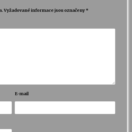
a.
Vyžadované informace jsou označeny
*
E-mail