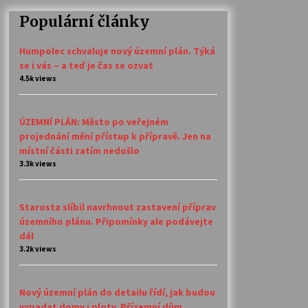
Populární články
Humpolec schvaluje nový územní plán. Týká
se i vás – a teď je čas se ozvat
4.5k views
ÚZEMNÍ PLÁN: Město po veřejném
projednání mění přístup k přípravě. Jen na
místní části zatím nedošlo
3.3k views
Starosta slíbil navrhnout zastavení příprav
územního plánu. Připomínky ale podávejte
dál
3.2k views
Nový územní plán do detailu řídí, jak budou
vypadat domy i ploty. Přízemní dům