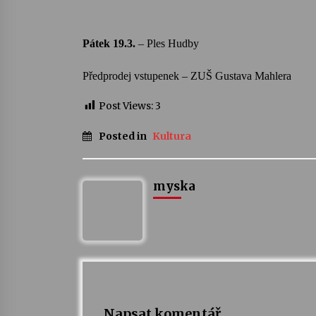
Pátek 19.3.
–
Ples Hudby
Předprodej vstupenek – ZUŠ Gustava
Mahlera
Post Views:
3
Posted in
Kultura
myska
Napsat komentář