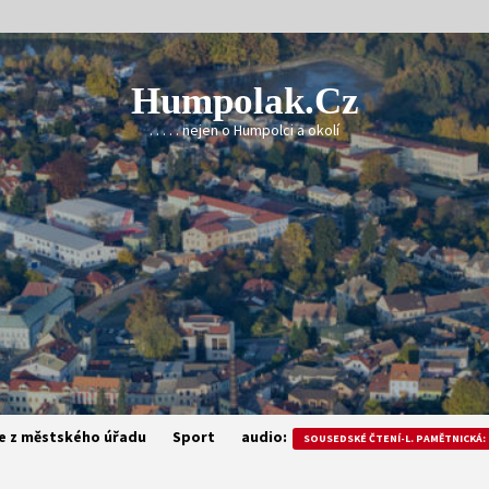
Humpolak.cz
. . . . . nejen o Humpolci a okolí
e z městského úřadu
Sport
audio:
SOUSEDSKÉ ČTENÍ-L. PAMĚTNICKÁ: 