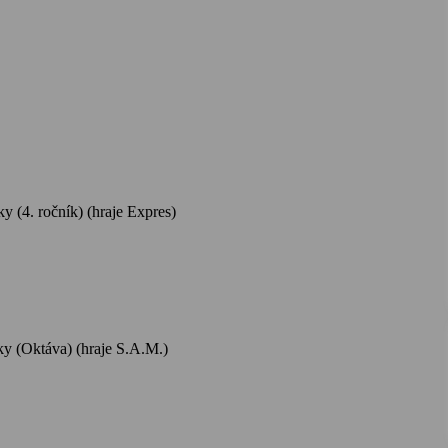
ky
(4. ročník) (hraje Expres)
ky
(Oktáva) (hraje S.A.M.)