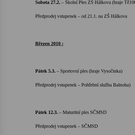
Sobota 27.2.
– Školní Ples ZŠ
Hálkova
(hraje Tě10
Předprodej vstupenek – od
21.1. na
ZŠ
Hálkova
Březen 2010 :
Pátek 5.3.
– Sportovní ples (hraje Vysočinka)
Předprodej vstupenek – Pohřební služba
Balnoha
)
Pátek 12.3.
–
Maturitní ples SČMSD
Předprodej vstupenek – SČMSD