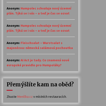
Anonym
:
Humpolec schvaluje nový územní
plán. Týká se i vás – a teď je čas se ozvat
Anonym
:
Humpolec schvaluje nový územní
plán. Týká se i vás – a teď je čas se ozvat
Anonym
:
Fleischsalat – Wurstsalat s
majonézou: německá salámová pochoutka
Anonym
:
AI Act je tady. Co znamená nové
evropské pravidlo pro Humpoláky?
Přemýšlíte kam na oběd?
Zkuste
Meníčka.cz
v místních restauracích.