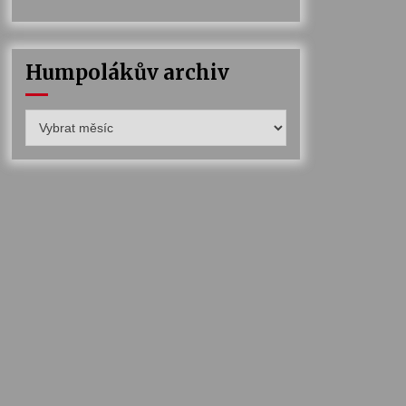
Humpolákův archiv
Humpolákův
archiv