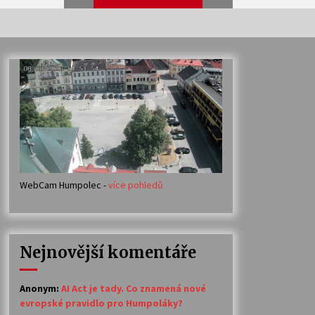
Veselí muzikanti
30. 7. 2026
Votavžatský ploty
23. 7. 2026
WebCam Humpolec -
více pohledů
Ozvěny prázdnin
14. 7. 2026
Nejnovější komentáře
Petr Adamec – Malovaný svět
30. 6. 2026
Anonym
:
AI Act je tady. Co znamená nové
evropské pravidlo pro Humpoláky?