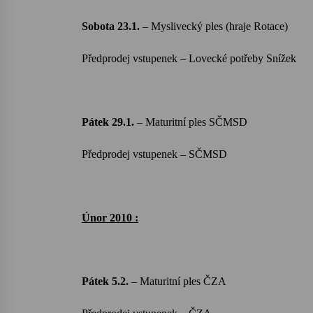
Sobota 23.1.
–
Myslivecký ples (hraje Rotace)
Předprodej vstupenek – Lovecké potřeby Snížek
Pátek 29.1.
–
Maturitní ples SČMSD
Předprodej vstupenek – SČMSD
Únor 2010 :
Pátek 5.2.
– Maturitní ples ČZA